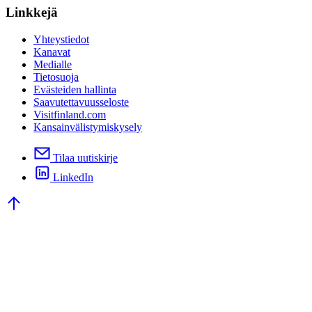
Linkkejä
Yhteystiedot
Kanavat
Medialle
Tietosuoja
Evästeiden hallinta
Saavutettavuusseloste
Visitfinland.com
Kansainvälistymiskysely
Tilaa uutiskirje
LinkedIn