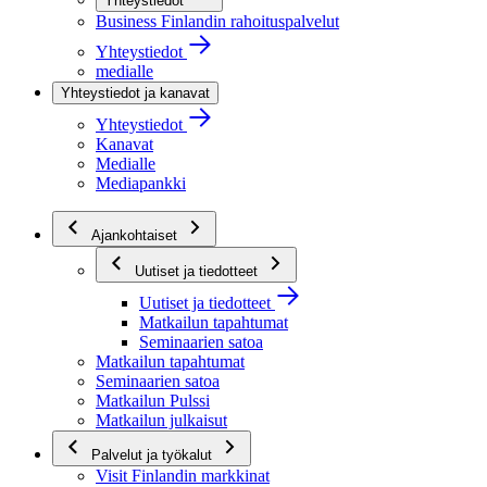
Yhteystiedot
Business Finlandin rahoituspalvelut
Yhteystiedot
medialle
Yhteystiedot ja kanavat
Yhteystiedot
Kanavat
Medialle
Mediapankki
Ajankohtaiset
Uutiset ja tiedotteet
Uutiset ja tiedotteet
Matkailun tapahtumat
Seminaarien satoa
Matkailun tapahtumat
Seminaarien satoa
Matkailun Pulssi
Matkailun julkaisut
Palvelut ja työkalut
Visit Finlandin markkinat