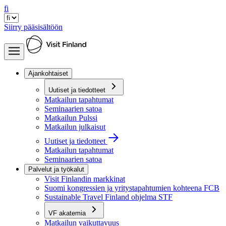
fi
Siirry pääsisältöön
Ajankohtaiset
Uutiset ja tiedotteet
Matkailun tapahtumat
Seminaarien satoa
Matkailun Pulssi
Matkailun julkaisut
Uutiset ja tiedotteet
Matkailun tapahtumat
Seminaarien satoa
Palvelut ja työkalut
Visit Finlandin markkinat
Suomi kongressien ja yritystapahtumien kohteena FCB
Sustainable Travel Finland ohjelma STF
VF akatemia
Matkailun vaikuttavuus