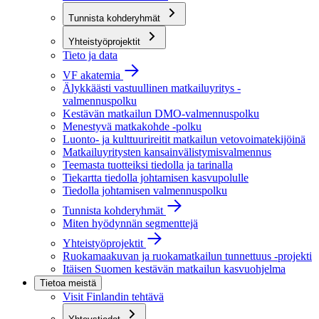
Tunnista kohderyhmät
Yhteistyöprojektit
Tieto ja data
VF akatemia
Älykkäästi vastuullinen matkailuyritys -
valmennuspolku
Kestävän matkailun DMO-valmennuspolku
Menestyvä matkakohde -polku
Luonto- ja kulttuurireitit matkailun vetovoimatekijöinä
Matkailuyritysten kansainvälistymisvalmennus
Teemasta tuotteiksi tiedolla ja tarinalla
Tiekartta tiedolla johtamisen kasvupolulle
Tiedolla johtamisen valmennuspolku
Tunnista kohderyhmät
Miten hyödynnän segmenttejä
Yhteistyöprojektit
Ruokamaakuvan ja ruokamatkailun tunnettuus -projekti
Itäisen Suomen kestävän matkailun kasvuohjelma
Tietoa meistä
Visit Finlandin tehtävä