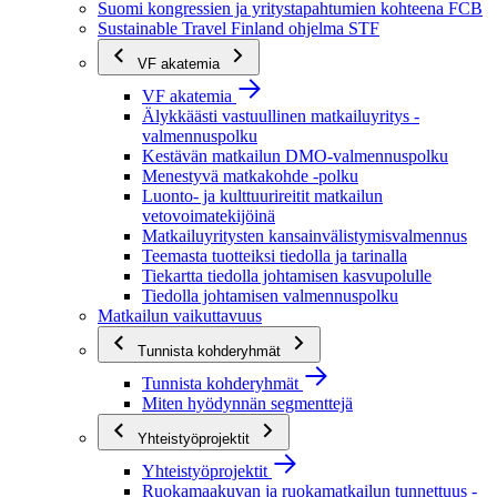
Suomi kongressien ja yritystapahtumien kohteena FCB
Sustainable Travel Finland ohjelma STF
VF akatemia
VF akatemia
Älykkäästi vastuullinen matkailuyritys -
valmennuspolku
Kestävän matkailun DMO-valmennuspolku
Menestyvä matkakohde -polku
Luonto- ja kulttuurireitit matkailun
vetovoimatekijöinä
Matkailuyritysten kansainvälistymisvalmennus
Teemasta tuotteiksi tiedolla ja tarinalla
Tiekartta tiedolla johtamisen kasvupolulle
Tiedolla johtamisen valmennuspolku
Matkailun vaikuttavuus
Tunnista kohderyhmät
Tunnista kohderyhmät
Miten hyödynnän segmenttejä
Yhteistyöprojektit
Yhteistyöprojektit
Ruokamaakuvan ja ruokamatkailun tunnettuus -