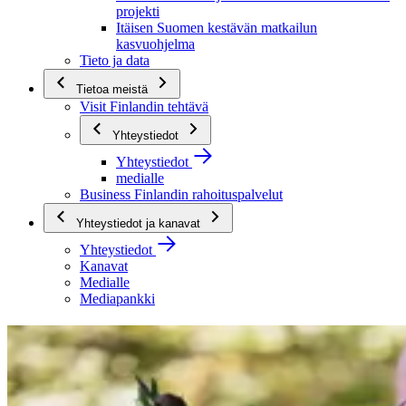
projekti
Itäisen Suomen kestävän matkailun
kasvuohjelma
Tieto ja data
Tietoa meistä
Visit Finlandin tehtävä
Yhteystiedot
Yhteystiedot
medialle
Business Finlandin rahoituspalvelut
Yhteystiedot ja kanavat
Yhteystiedot
Kanavat
Medialle
Mediapankki