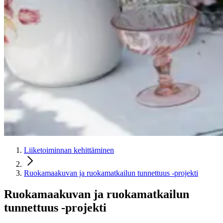
Liiketoiminnan kehittäminen
Ruokamaakuvan ja ruokamatkailun tunnettuus -projekti
Ruokamaakuvan ja ruokamatkailun
tunnettuus -projekti