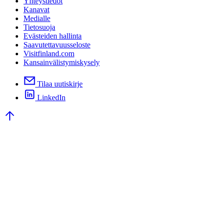
Yhteystiedot
Kanavat
Medialle
Tietosuoja
Evästeiden hallinta
Saavutettavuusseloste
Visitfinland.com
Kansainvälistymiskysely
Tilaa uutiskirje
LinkedIn