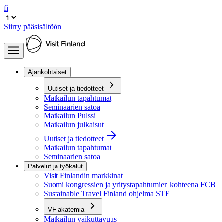
fi
Siirry pääsisältöön
Ajankohtaiset
Uutiset ja tiedotteet
Matkailun tapahtumat
Seminaarien satoa
Matkailun Pulssi
Matkailun julkaisut
Uutiset ja tiedotteet
Matkailun tapahtumat
Seminaarien satoa
Palvelut ja työkalut
Visit Finlandin markkinat
Suomi kongressien ja yritystapahtumien kohteena FCB
Sustainable Travel Finland ohjelma STF
VF akatemia
Matkailun vaikuttavuus