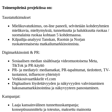
Toimenpiteinä projektissa on:
Taustatutkimukset
Mielikuvatutkimus, on-line paneeli, selvitetään kohderyhmien
mielikuvia, mieltymyksiä, tunnettuutta ja halukkuutta ruokaa /
suomalaista ruokaa kohtaan 5 kohdemaassa.
Kilpailija-analyysi Tanskan, Ruotsin ja Norjan
ruokateemaisesta matkailumarkkinoinnista.
Digimarkkinointi & PR:
Sosiaalisen median sisältösarja videomuotoisena Meta,
TikTok ja PR-käyttö
PR- ja mediatyö: mediamatkat, PR-tapahtumat, tiedotteet, TV-
tuotannot, influencer-yhteistyö
Verkkosivuartikkelit vf.com
Digitaalisen löydettävyyden ja näkyvyyden vahvistaminen
hakusanamarkkinointina ja näkyvyyteen panostaminen.
Kampanjat:
Laaja kansainvälinen tunnettuuskampanja;
konseptisuunnittelu ja toteutus, maksettu mainonta