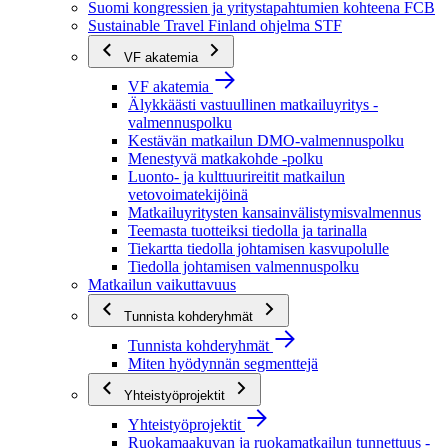
Suomi kongressien ja yritystapahtumien kohteena FCB
Sustainable Travel Finland ohjelma STF
VF akatemia
VF akatemia
Älykkäästi vastuullinen matkailuyritys -
valmennuspolku
Kestävän matkailun DMO-valmennuspolku
Menestyvä matkakohde -polku
Luonto- ja kulttuurireitit matkailun
vetovoimatekijöinä
Matkailuyritysten kansainvälistymisvalmennus
Teemasta tuotteiksi tiedolla ja tarinalla
Tiekartta tiedolla johtamisen kasvupolulle
Tiedolla johtamisen valmennuspolku
Matkailun vaikuttavuus
Tunnista kohderyhmät
Tunnista kohderyhmät
Miten hyödynnän segmenttejä
Yhteistyöprojektit
Yhteistyöprojektit
Ruokamaakuvan ja ruokamatkailun tunnettuus -