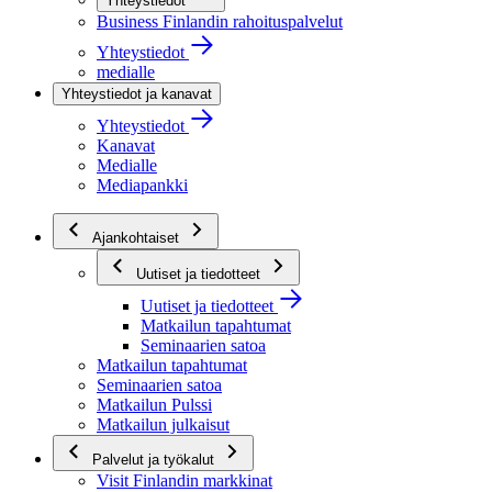
Yhteystiedot
Business Finlandin rahoituspalvelut
Yhteystiedot
medialle
Yhteystiedot ja kanavat
Yhteystiedot
Kanavat
Medialle
Mediapankki
Ajankohtaiset
Uutiset ja tiedotteet
Uutiset ja tiedotteet
Matkailun tapahtumat
Seminaarien satoa
Matkailun tapahtumat
Seminaarien satoa
Matkailun Pulssi
Matkailun julkaisut
Palvelut ja työkalut
Visit Finlandin markkinat