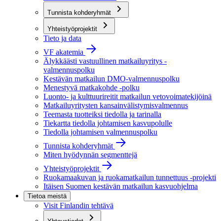
Tunnista kohderyhmät
Yhteistyöprojektit
Tieto ja data
VF akatemia
Älykkäästi vastuullinen matkailuyritys -
valmennuspolku
Kestävän matkailun DMO-valmennuspolku
Menestyvä matkakohde -polku
Luonto- ja kulttuurireitit matkailun vetovoimatekijöinä
Matkailuyritysten kansainvälistymisvalmennus
Teemasta tuotteiksi tiedolla ja tarinalla
Tiekartta tiedolla johtamisen kasvupolulle
Tiedolla johtamisen valmennuspolku
Tunnista kohderyhmät
Miten hyödynnän segmenttejä
Yhteistyöprojektit
Ruokamaakuvan ja ruokamatkailun tunnettuus -projekti
Itäisen Suomen kestävän matkailun kasvuohjelma
Tietoa meistä
Visit Finlandin tehtävä