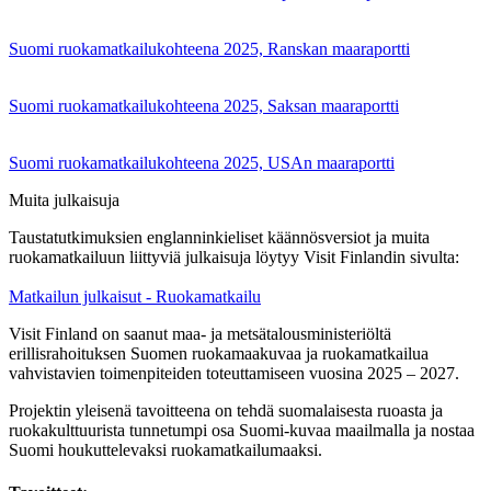
Suomi ruokamatkailukohteena 2025, Ranskan maaraportti
Suomi ruokamatkailukohteena 2025, Saksan maaraportti
Suomi ruokamatkailukohteena 2025, USAn maaraportti
Muita julkaisuja
Taustatutkimuksien englanninkieliset käännösversiot ja muita
ruokamatkailuun liittyviä julkaisuja löytyy Visit Finlandin sivulta:
Matkailun julkaisut - Ruokamatkailu
Visit Finland on saanut maa- ja metsätalousministeriöltä
erillisrahoituksen Suomen ruokamaakuvaa ja ruokamatkailua
vahvistavien toimenpiteiden toteuttamiseen vuosina 2025 – 2027.
Projektin yleisenä tavoitteena on tehdä suomalaisesta ruoasta ja
ruokakulttuurista tunnetumpi osa Suomi-kuvaa maailmalla ja nostaa
Suomi houkuttelevaksi ruokamatkailumaaksi.