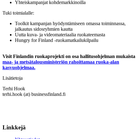
Yhteiskampanjat kohdemarkkinoilla
Tuki toimialalle:
Toolkit kampanjan hyödyntämiseen omassa toiminnassa,
jalkautus sidosryhmien kautta
Uutta kuva- ja videomateriaalia ruokateemasta
Hungry for Finland -ruokamatkailukilpailu
Visit Finlandin ruokaprojekti on osa hallitusohjelman mukaista
maa- ja metsätalousministeriön rahoittamaa ruoka-alan
kasvuohjelmaa.
Lisätietoja
Terhi Hook
terhi.hook (at) businessfinland.fi
Linkkejä