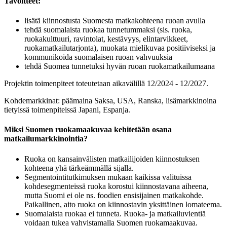
Tavoitteet:
lisätä kiinnostusta Suomesta matkakohteena ruoan avulla
tehdä suomalaista ruokaa tunnetummaksi (sis. ruoka,
ruokakulttuuri, ravintolat, kestävyys, elintarvikkeet,
ruokamatkailutarjonta), muokata mielikuvaa positiiviseksi ja
kommunikoida suomalaisen ruoan vahvuuksia
tehdä Suomea tunnetuksi hyvän ruoan ruokamatkailumaana
Projektin toimenpiteet toteutetaan aikavälillä 12/2024 - 12/2027.
Kohdemarkkinat: päämaina Saksa, USA, Ranska, lisämarkkinoina
tietyissä toimenpiteissä Japani, Espanja.
Miksi Suomen ruokamaakuvaa kehitetään osana
matkailumarkkinointia?
Ruoka on kansainvälisten matkailijoiden kiinnostuksen
kohteena yhä tärkeämmällä sijalla.
Segmentointitutkimuksen mukaan kaikissa valituissa
kohdesegmenteissä ruoka korostui kiinnostavana aiheena,
mutta Suomi ei ole ns. foodien ensisijainen matkakohde.
Paikallinen, aito ruoka on kiinnostavin yksittäinen lomateema.
Suomalaista ruokaa ei tunneta. Ruoka- ja matkailuvientiä
voidaan tukea vahvistamalla Suomen ruokamaakuvaa.