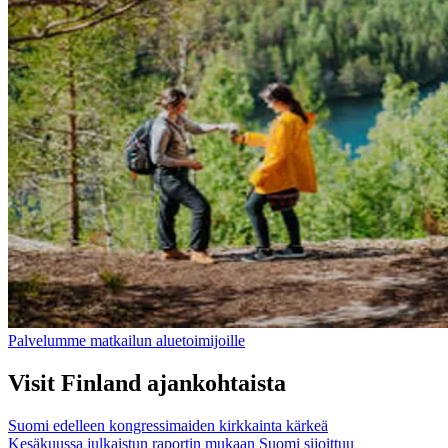
Palvelumme matkailun aluetoimijoille
Visit Finland ajankohtaista
Suomi edelleen kongressimaiden kirkkainta kärkeä
Kesäkuussa julkaistun raportin mukaan Suomi sijoittuu