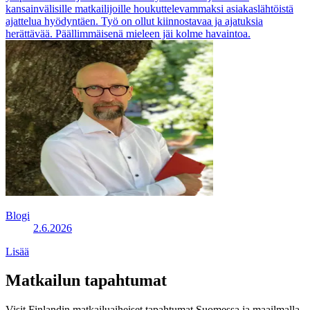
kansainvälisille matkailijoille houkuttelevammaksi asiakaslähtöistä
ajattelua hyödyntäen. Työ on ollut kiinnostavaa ja ajatuksia
herättävää. Päällimmäisenä mieleen jäi kolme havaintoa.
Blogi
2.6.2026
Lisää
Matkailun tapahtumat
Visit Finlandin matkailuaiheiset tapahtumat Suomessa ja maailmalla