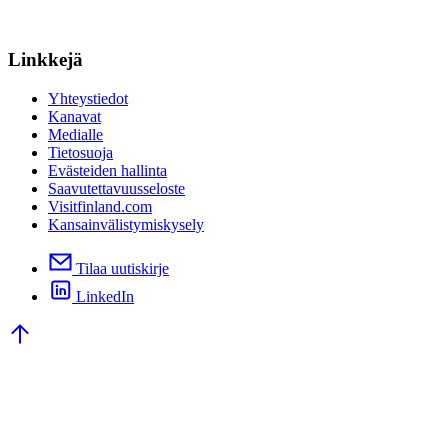
Linkkejä
Yhteystiedot
Kanavat
Medialle
Tietosuoja
Evästeiden hallinta
Saavutettavuusseloste
Visitfinland.com
Kansainvälistymiskysely
Tilaa uutiskirje
LinkedIn