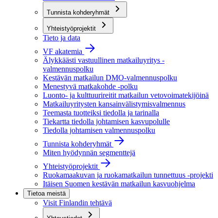
Tunnista kohderyhmät
Yhteistyöprojektit
Tieto ja data
VF akatemia
Älykkäästi vastuullinen matkailuyritys -
valmennuspolku
Kestävän matkailun DMO-valmennuspolku
Menestyvä matkakohde -polku
Luonto- ja kulttuurireitit matkailun vetovoimatekijöinä
Matkailuyritysten kansainvälistymisvalmennus
Teemasta tuotteiksi tiedolla ja tarinalla
Tiekartta tiedolla johtamisen kasvupolulle
Tiedolla johtamisen valmennuspolku
Tunnista kohderyhmät
Miten hyödynnän segmenttejä
Yhteistyöprojektit
Ruokamaakuvan ja ruokamatkailun tunnettuus -projekti
Itäisen Suomen kestävän matkailun kasvuohjelma
Tietoa meistä
Visit Finlandin tehtävä