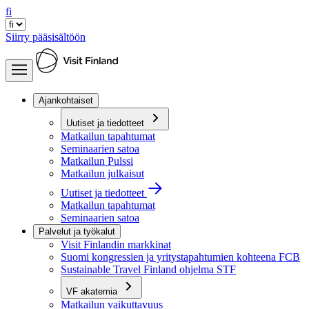
fi
Siirry pääsisältöön
Ajankohtaiset
Uutiset ja tiedotteet
Matkailun tapahtumat
Seminaarien satoa
Matkailun Pulssi
Matkailun julkaisut
Uutiset ja tiedotteet
Matkailun tapahtumat
Seminaarien satoa
Palvelut ja työkalut
Visit Finlandin markkinat
Suomi kongressien ja yritystapahtumien kohteena FCB
Sustainable Travel Finland ohjelma STF
VF akatemia
Matkailun vaikuttavuus