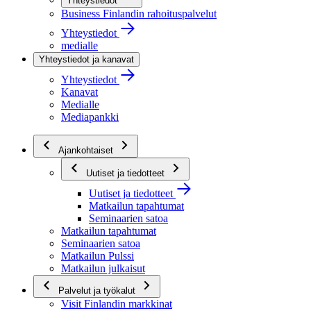
Yhteystiedot
Business Finlandin rahoituspalvelut
Yhteystiedot
medialle
Yhteystiedot ja kanavat
Yhteystiedot
Kanavat
Medialle
Mediapankki
Ajankohtaiset
Uutiset ja tiedotteet
Uutiset ja tiedotteet
Matkailun tapahtumat
Seminaarien satoa
Matkailun tapahtumat
Seminaarien satoa
Matkailun Pulssi
Matkailun julkaisut
Palvelut ja työkalut
Visit Finlandin markkinat