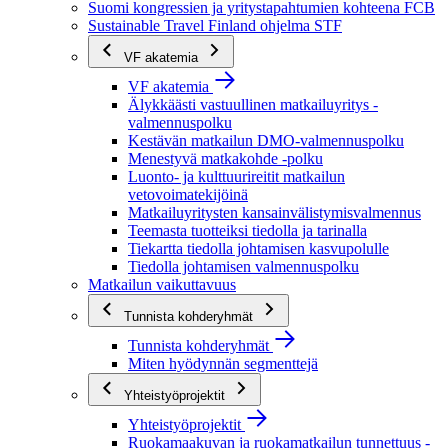
Suomi kongressien ja yritystapahtumien kohteena FCB
Sustainable Travel Finland ohjelma STF
VF akatemia
VF akatemia
Älykkäästi vastuullinen matkailuyritys -
valmennuspolku
Kestävän matkailun DMO-valmennuspolku
Menestyvä matkakohde -polku
Luonto- ja kulttuurireitit matkailun
vetovoimatekijöinä
Matkailuyritysten kansainvälistymisvalmennus
Teemasta tuotteiksi tiedolla ja tarinalla
Tiekartta tiedolla johtamisen kasvupolulle
Tiedolla johtamisen valmennuspolku
Matkailun vaikuttavuus
Tunnista kohderyhmät
Tunnista kohderyhmät
Miten hyödynnän segmenttejä
Yhteistyöprojektit
Yhteistyöprojektit
Ruokamaakuvan ja ruokamatkailun tunnettuus -