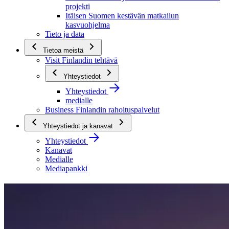
projekti
Itäisen Suomen kestävän matkailun
kasvuohjelma
Tieto ja data
Tietoa meistä
Visit Finlandin tehtävä
Yhteystiedot
Yhteystiedot
medialle
Business Finlandin rahoituspalvelut
Yhteystiedot ja kanavat
Yhteystiedot
Kanavat
Medialle
Mediapankki