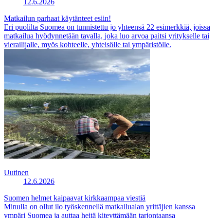
12.6.2026
Matkailun parhaat käytänteet esiin!
Eri puolilta Suomea on tunnistettu jo yhteensä 22 esimerkkiä, joissa
matkailua hyödynnetään tavalla, joka luo arvoa paitsi yritykselle tai
vierailijalle, myös kohteelle, yhteisölle tai ympäristölle.
Uutinen
12.6.2026
Suomen helmet kaipaavat kirkkaampaa viestiä
Minulla on ollut ilo työskennellä matkailualan yrittäjien kanssa
ympäri Suomea ja auttaa heitä kiteyttämään tarjontaansa