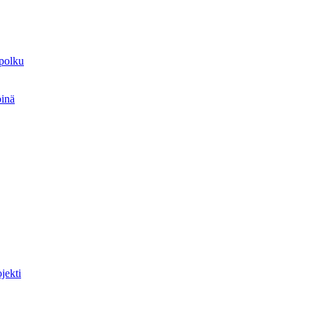
spolku
öinä
jekti