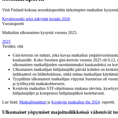
Visit Finland kokoaa sesonkiraporttiin tärkeimpien matkailun kysynnä
Kevätsesonki sekä näkymät kesään 2026
Vuosiraportti
Matkailun ulkomainen kysyntä vuonna 2025.
2025
Tiesitkö, että
Gini-kerroin on mittari, joka kuvaa matkailun ympärivuotisuutta
kuukausille. Koko Suomen gini-kerroin vuonna 2025 oli 0,12, m
ulkomaisten matkailijoiden suosituimmaksi kuukaudeksi on kor
Ulkomaisen matkailijan hiilijalanjälki päivää kohden on keskim
indikaattori on hiilitehokkuus, mikä mittaa matkailijan käyttä
Tyypillisin ulkomaisen matkailijan viipymä Suomessa oli vuonn
ja työllisyyttä matkakohteeseen.
Kestävän matkailun STF-ohjelmassa mukana olevista, kyselyyn vast
hiilijalanjäljet ja kompensoi hiilijalanjälkeä luotettavasti.
Lue lisää:
Matkailijamittari
ja
Kestävän matkailun tila 2024
-raportit.
Ulkomaiset yöpymiset majoitusliikkeissä vähenivät t