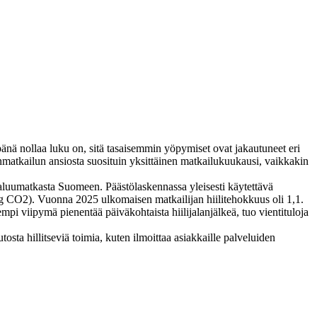
pänä nollaa luku on, sitä tasaisemmin yöpymiset ovat jakautuneet eri
matkailun ansiosta suosituin yksittäinen matkailukuukausi, vaikkakin
paluumatkasta Suomeen. Päästölaskennassa yleisesti käytettävä
 kg CO2). Vuonna 2025 ulkomaisen matkailijan hiilitehokkuus oli 1,1.
 viipymä pienentää päiväkohtaista hiilijalanjälkeä, tuo vientituloja
sta hillitseviä toimia, kuten ilmoittaa asiakkaille palveluiden