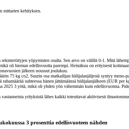
n mittarien kehityksen.
 rekisteröityjen yöpymisten osalta. Sen arvo on välillä 0-1. Mitä lähem
ikä oli hieman edellisvuotta parempi. Heinäkuu on erityisesti kotimaan
onavuosien jälkeen noussut joulukuu.
äärin 75 kg co2. Suurin osa matkailijan hiilijalanjäljestä syntyy meno-
mää rahamäärää suhteessa hänen jättämäänsä hiilijalanjälkeen (EUR per
a 2025 3 yötä, mikä oli yhden yön vähemmän kuin edellisvuonna. Pidempi
anneista yrityksistä lähes kaikki toteuttavat aktiivisesti ilmastonmuuto
oukokuussa 3 prosenttia edellisvuoteen nähden