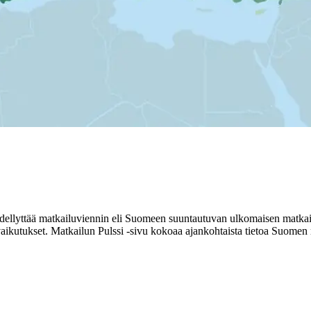
ellyttää matkailuviennin eli Suomeen suuntautuvan ulkomaisen matkailun
vaikutukset. Matkailun Pulssi -sivu kokoaa ajankohtaista tietoa Suomen 