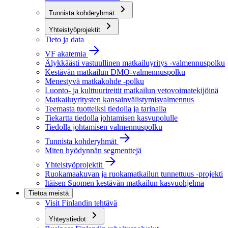
Tunnista kohderyhmät
Yhteistyöprojektit
Tieto ja data
VF akatemia
Älykkäästi vastuullinen matkailuyritys -valmennuspolku
Kestävän matkailun DMO-valmennuspolku
Menestyvä matkakohde -polku
Luonto- ja kulttuurireitit matkailun vetovoimatekijöinä
Matkailuyritysten kansainvälistymisvalmennus
Teemasta tuotteiksi tiedolla ja tarinalla
Tiekartta tiedolla johtamisen kasvupolulle
Tiedolla johtamisen valmennuspolku
Tunnista kohderyhmät
Miten hyödynnän segmenttejä
Yhteistyöprojektit
Ruokamaakuvan ja ruokamatkailun tunnettuus -projekti
Itäisen Suomen kestävän matkailun kasvuohjelma
Tietoa meistä
Visit Finlandin tehtävä
Yhteystiedot