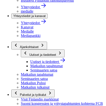
Business Finlandin rahoituspalvelut
Yhteystiedot
medialle
Yhteystiedot ja kanavat
Yhteystiedot
Kanavat
Medialle
Mediapankki
Ajankohtaiset
Uutiset ja tiedotteet
Uutiset ja tiedotteet
Matkailun tapahtumat
Seminaarien satoa
Matkailun tapahtumat
Seminaarien satoa
Matkailun Pulssi
Matkailun julkaisut
Palvelut ja työkalut
Visit Finlandin markkinat
Suomi kongressien ja yritystapahtumien kohteena FCB