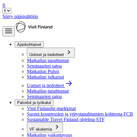
fi
Siirry pääsisältöön
Ajankohtaiset
Uutiset ja tiedotteet
Matkailun tapahtumat
Seminaarien satoa
Matkailun Pulssi
Matkailun julkaisut
Uutiset ja tiedotteet
Matkailun tapahtumat
Seminaarien satoa
Palvelut ja työkalut
Visit Finlandin markkinat
Suomi kongressien ja yritystapahtumien kohteena FCB
Sustainable Travel Finland ohjelma STF
VF akatemia
Matkailun vaikuttavuus