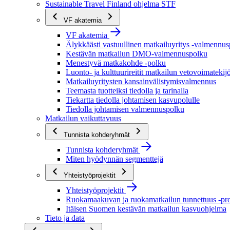
Sustainable Travel Finland ohjelma STF
VF akatemia
VF akatemia
Älykkäästi vastuullinen matkailuyritys -valmennu
Kestävän matkailun DMO-valmennuspolku
Menestyvä matkakohde -polku
Luonto- ja kulttuurireitit matkailun vetovoimatekij
Matkailuyritysten kansainvälistymisvalmennus
Teemasta tuotteiksi tiedolla ja tarinalla
Tiekartta tiedolla johtamisen kasvupolulle
Tiedolla johtamisen valmennuspolku
Matkailun vaikuttavuus
Tunnista kohderyhmät
Tunnista kohderyhmät
Miten hyödynnän segmenttejä
Yhteistyöprojektit
Yhteistyöprojektit
Ruokamaakuvan ja ruokamatkailun tunnettuus -pro
Itäisen Suomen kestävän matkailun kasvuohjelma
Tieto ja data