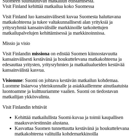
Suomeen suuntautuvan matkailun edistämisestä.
Visit Finland kehittää matkailua koko Suomessa
Visit Finland luo kansainvälisesti kuvaa Suomesta haluttavana
matkakohteena ja tukee valtakunnallisesti alan yrityksiä ja
yritysryhmiä kansainvälisille markkinoille tarkoitettujen
matkailupalvelujen kehittämisessä ja markkinoinnissa.
Missio ja visio
Visit Finlandin
missiona
on edistää Suomen kiinnostavuutta
kansainvälisesti kestävänä ja houkuttelevana matkakohteena ja
edesauttaa yritysten, yritysryhmien ja matkailualueiden kestävää
kansainvälistä kasvua.
Visiomme
: Suomi on johtava kestävän matkailun kohdemaa.
Luomme lisäarvoa yhteiskunnalle ja asiakkaillemme ainutlaatuista
luontoamme ja kulttuuriamme vaalien. Suomi on tiedostavan
matkailijan ykkösvalinta.
Visit Finlandin tehtävät
Kehittää matkailullista Suomi-kuvaa ja toimii kaupallisen
maakuvaviestinnän alustana.
Kasvattaa Suomen tunnettuutta kestävänä ja houkuttelevana
matkakohteena valituilla kohdemarkkinoilla