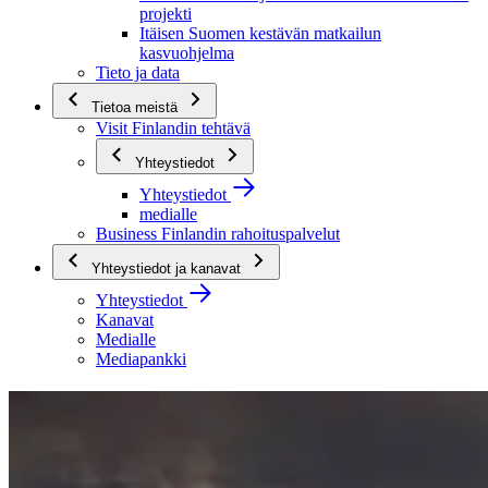
projekti
Itäisen Suomen kestävän matkailun
kasvuohjelma
Tieto ja data
Tietoa meistä
Visit Finlandin tehtävä
Yhteystiedot
Yhteystiedot
medialle
Business Finlandin rahoituspalvelut
Yhteystiedot ja kanavat
Yhteystiedot
Kanavat
Medialle
Mediapankki