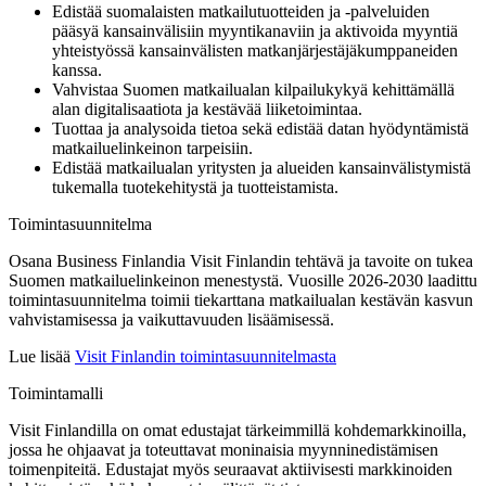
Edistää suomalaisten matkailutuotteiden ja -palveluiden
pääsyä kansainvälisiin myyntikanaviin ja aktivoida myyntiä
yhteistyössä kansainvälisten matkanjärjestäjäkumppaneiden
kanssa.
Vahvistaa Suomen matkailualan kilpailukykyä kehittämällä
alan digitalisaatiota ja kestävää liiketoimintaa.
Tuottaa ja analysoida tietoa sekä edistää datan hyödyntämistä
matkailuelinkeinon tarpeisiin.
Edistää matkailualan yritysten ja alueiden kansainvälistymistä
tukemalla tuotekehitystä ja tuotteistamista.
Toimintasuunnitelma
Osana Business Finlandia Visit Finlandin tehtävä ja tavoite on tukea
Suomen matkailuelinkeinon menestystä. Vuosille 2026-2030 laadittu
toimintasuunnitelma toimii tiekarttana matkailualan kestävän kasvun
vahvistamisessa ja vaikuttavuuden lisäämisessä.
Lue lisää
Visit Finlandin toimintasuunnitelmasta
Toimintamalli
Visit Finlandilla on omat edustajat tärkeimmillä kohdemarkkinoilla,
jossa he ohjaavat ja toteuttavat moninaisia myynninedistämisen
toimenpiteitä. Edustajat myös seuraavat aktiivisesti markkinoiden