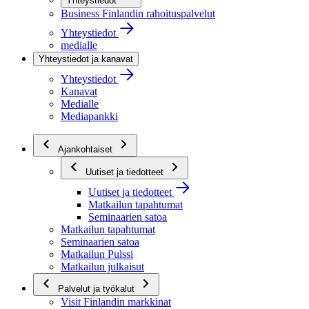
Yhteystiedot
Business Finlandin rahoituspalvelut
Yhteystiedot
medialle
Yhteystiedot ja kanavat
Yhteystiedot
Kanavat
Medialle
Mediapankki
Ajankohtaiset
Uutiset ja tiedotteet
Uutiset ja tiedotteet
Matkailun tapahtumat
Seminaarien satoa
Matkailun tapahtumat
Seminaarien satoa
Matkailun Pulssi
Matkailun julkaisut
Palvelut ja työkalut
Visit Finlandin markkinat