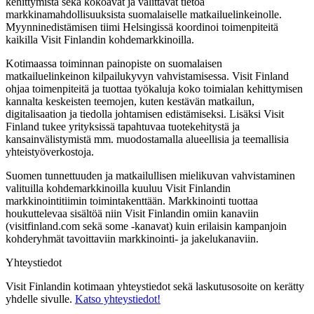
kehittymistä sekä kokoavat ja välittävät tietoa
markkinamahdollisuuksista suomalaiselle matkailuelinkeinolle.
Myynninedistämisen tiimi Helsingissä koordinoi toimenpiteitä
kaikilla Visit Finlandin kohdemarkkinoilla.
Kotimaassa toiminnan painopiste on suomalaisen
matkailuelinkeinon kilpailukyvyn vahvistamisessa. Visit Finland
ohjaa toimenpiteitä ja tuottaa työkaluja koko toimialan kehittymisen
kannalta keskeisten teemojen, kuten kestävän matkailun,
digitalisaation ja tiedolla johtamisen edistämiseksi. Lisäksi Visit
Finland tukee yrityksissä tapahtuvaa tuotekehitystä ja
kansainvälistymistä mm. muodostamalla alueellisia ja teemallisia
yhteistyöverkostoja.
Suomen tunnettuuden ja matkailullisen mielikuvan vahvistaminen
valituilla kohdemarkkinoilla kuuluu Visit Finlandin
markkinointitiimin toimintakenttään. Markkinointi tuottaa
houkuttelevaa sisältöä niin Visit Finlandin omiin kanaviin
(visitfinland.com sekä some -kanavat) kuin erilaisin kampanjoin
kohderyhmät tavoittaviin markkinointi- ja jakelukanaviin.
Yhteystiedot
Visit Finlandin kotimaan yhteystiedot sekä laskutusosoite on kerätty
yhdelle sivulle.
Katso yhteystiedot!