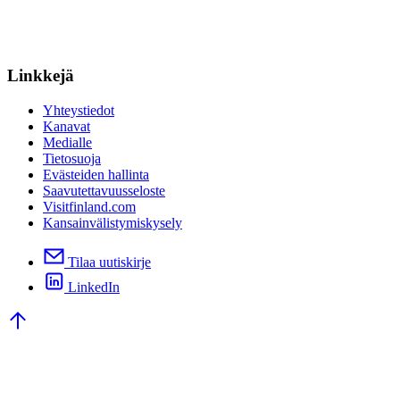
Linkkejä
Yhteystiedot
Kanavat
Medialle
Tietosuoja
Evästeiden hallinta
Saavutettavuusseloste
Visitfinland.com
Kansainvälistymiskysely
Tilaa uutiskirje
LinkedIn