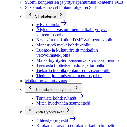
Suomi kongressien ja yritystapahtumien kohteena FCB
Sustainable Travel Finland ohjelma STF
VF akatemia
VF akatemia
Älykkäästi vastuullinen matkailuyritys -
valmennuspolku
Kestävän matkailun DMO-valmennuspolku
Menestyvä matkakohde -polku
Luonto- ja kulttuurireitit matkailun
vetovoimatekijöinä
Matkailuyritysten kansainvälistymisvalmennus
Teemasta tuotteiksi tiedolla ja tarinalla
Tiekartta tiedolla johtamisen kasvupolulle
Tiedolla johtamisen valmennuspolku
Matkailun vaikuttavuus
Tunnista kohderyhmät
Tunnista kohderyhmät
Miten hyödynnän segmenttejä
Yhteistyöprojektit
Yhteistyöprojektit
Ruokamaakuvan ja ruokamatkailun tunnettuus -