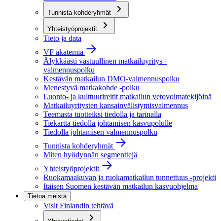
Tunnista kohderyhmät
Yhteistyöprojektit
Tieto ja data
VF akatemia
Älykkäästi vastuullinen matkailuyritys -
valmennuspolku
Kestävän matkailun DMO-valmennuspolku
Menestyvä matkakohde -polku
Luonto- ja kulttuurireitit matkailun vetovoimatekijöinä
Matkailuyritysten kansainvälistymisvalmennus
Teemasta tuotteiksi tiedolla ja tarinalla
Tiekartta tiedolla johtamisen kasvupolulle
Tiedolla johtamisen valmennuspolku
Tunnista kohderyhmät
Miten hyödynnän segmenttejä
Yhteistyöprojektit
Ruokamaakuvan ja ruokamatkailun tunnettuus -projekti
Itäisen Suomen kestävän matkailun kasvuohjelma
Tietoa meistä
Visit Finlandin tehtävä