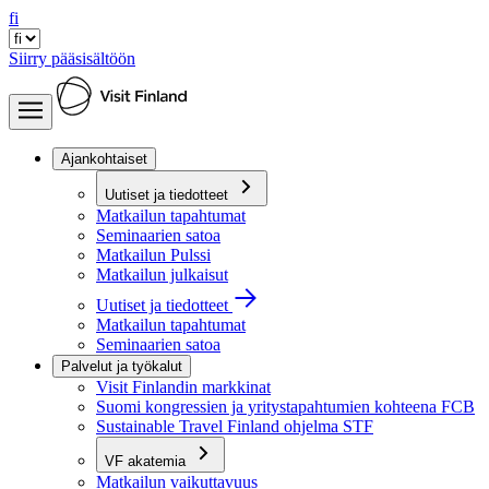
fi
Siirry pääsisältöön
Ajankohtaiset
Uutiset ja tiedotteet
Matkailun tapahtumat
Seminaarien satoa
Matkailun Pulssi
Matkailun julkaisut
Uutiset ja tiedotteet
Matkailun tapahtumat
Seminaarien satoa
Palvelut ja työkalut
Visit Finlandin markkinat
Suomi kongressien ja yritystapahtumien kohteena FCB
Sustainable Travel Finland ohjelma STF
VF akatemia
Matkailun vaikuttavuus