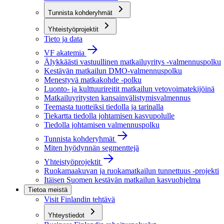
Tunnista kohderyhmät
Yhteistyöprojektit
Tieto ja data
VF akatemia
Älykkäästi vastuullinen matkailuyritys -valmennuspolku
Kestävän matkailun DMO-valmennuspolku
Menestyvä matkakohde -polku
Luonto- ja kulttuurireitit matkailun vetovoimatekijöinä
Matkailuyritysten kansainvälistymisvalmennus
Teemasta tuotteiksi tiedolla ja tarinalla
Tiekartta tiedolla johtamisen kasvupolulle
Tiedolla johtamisen valmennuspolku
Tunnista kohderyhmät
Miten hyödynnän segmenttejä
Yhteistyöprojektit
Ruokamaakuvan ja ruokamatkailun tunnettuus -projekti
Itäisen Suomen kestävän matkailun kasvuohjelma
Tietoa meistä
Visit Finlandin tehtävä
Yhteystiedot