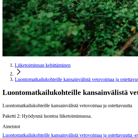
Liiketoiminnan kehittäminen
Luontomatkailukohteille kansainvälistä vetovoimaa ja ostettavu
Luontomatkailukohteille kansainvälistä ve
Luontomatkailukohteille kansainvälistä vetovoimaa ja ostettavuutta
Paketti 2: Hyödynnä luontoa liiketoiminnassa.
Aineistot
Luontomatkailukohteille kansainvälistä vetovoimaa ja ostettavuutta -e