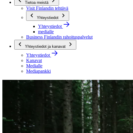
Tietoa meistä
Visit Finlandin tehtävä
Yhteystiedot
Yhteystiedot
medialle
Business Finlandin rahoituspalvelut
Yhteystiedot ja kanavat
Yhteystiedot
Kanavat
Medialle
Mediapankki