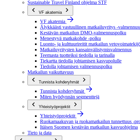
Sustainable Travel Finland ohjelma STF
VF akatemia
VF akatemia
Älykkäästi vastuullinen matkailuyritys -valmennu
Kestävän matkailun DMO-valmennuspolku
Menestyvä matkakohde -polku
Luonto- ja kulttuurireitit matkailun vetovoimatekij
Matkailuyritysten kansainvälistymisvalmennus
Teemasta tuotteiksi tiedolla ja tarinalla
Tiekartta tiedolla johtamisen kasvupolulle
Tiedolla johtamisen valmennuspolku
Matkailun vaikuttavuus
Tunnista kohderyhmät
Tunnista kohderyhmät
Miten hyödynnän segmenttejä
Yhteistyöprojektit
Yhteistyöprojektit
Ruokamaakuvan ja ruokamatkailun tunnettuus -pro
Itäisen Suomen kestävän matkailun kasvuohjelma
Tieto ja data