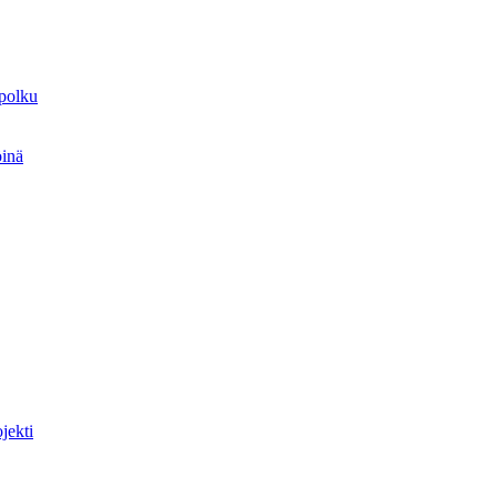
spolku
öinä
jekti