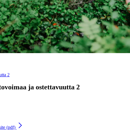
utta 2
tovoimaa ja ostettavuutta 2
site (pdf)