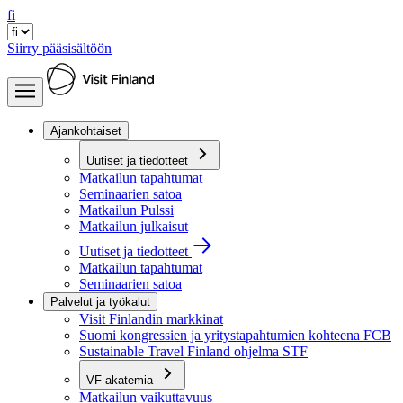
fi
Siirry pääsisältöön
Ajankohtaiset
Uutiset ja tiedotteet
Matkailun tapahtumat
Seminaarien satoa
Matkailun Pulssi
Matkailun julkaisut
Uutiset ja tiedotteet
Matkailun tapahtumat
Seminaarien satoa
Palvelut ja työkalut
Visit Finlandin markkinat
Suomi kongressien ja yritystapahtumien kohteena FCB
Sustainable Travel Finland ohjelma STF
VF akatemia
Matkailun vaikuttavuus