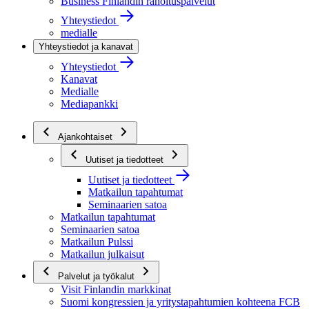
Business Finlandin rahoituspalvelut
Yhteystiedot
medialle
Yhteystiedot ja kanavat
Yhteystiedot
Kanavat
Medialle
Mediapankki
Ajankohtaiset
Uutiset ja tiedotteet
Uutiset ja tiedotteet
Matkailun tapahtumat
Seminaarien satoa
Matkailun tapahtumat
Seminaarien satoa
Matkailun Pulssi
Matkailun julkaisut
Palvelut ja työkalut
Visit Finlandin markkinat
Suomi kongressien ja yritystapahtumien kohteena FCB