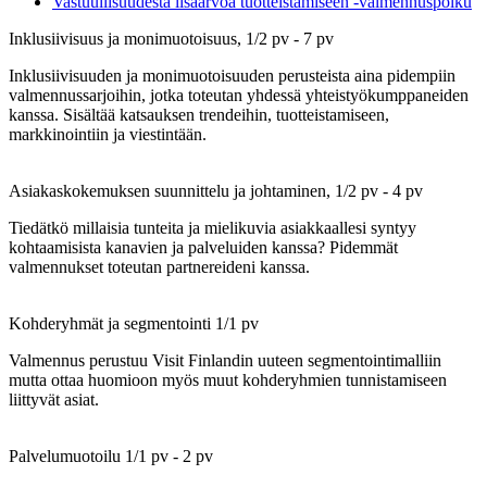
Vastuullisuudesta lisäarvoa tuotteistamiseen -valmennuspolku
Inklusiivisuus ja monimuotoisuus, 1/2 pv - 7 pv
Inklusiivisuuden ja monimuotoisuuden perusteista aina pidempiin
valmennussarjoihin, jotka toteutan yhdessä yhteistyökumppaneiden
kanssa. Sisältää katsauksen trendeihin, tuotteistamiseen,
markkinointiin ja viestintään.
Asiakaskokemuksen suunnittelu ja johtaminen, 1/2 pv - 4 pv
Tiedätkö millaisia tunteita ja mielikuvia asiakkaallesi syntyy
kohtaamisista kanavien ja palveluiden kanssa? Pidemmät
valmennukset toteutan partnereideni kanssa.
Kohderyhmät ja segmentointi 1/1 pv
Valmennus perustuu Visit Finlandin uuteen segmentointimalliin
mutta ottaa huomioon myös muut kohderyhmien tunnistamiseen
liittyvät asiat.
Palvelumuotoilu 1/1 pv - 2 pv