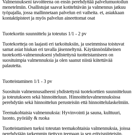
Valmennukseni tavoitteena on ensin perehdyttää palvelumuotoilun
menetelmiin. Osallistujat saavat kotitehtävän ja valmennus jatkuu
työpajalla, jossa mallinnetaan palvelun eri vaiheita. et, asiakkaan
kontaktipisteet ja myös palvelun aineettomat osat
Tuotekortin suunnittelu ja toteutus 1/1 - 2 pv
Tuotekortteja on laajasti eri tarkoituksiin, ja useimmissa toistuvat
samat asiat hiukan eri tavalla jäsenneltynä. Käytännönläheinen
tuotekortti-valmennukseni yhdistettynä tuotteistamiseen on
suosituimpia valmennuksia ja olen saanut niistä kiitettävää
palautetta.
Tuotteistaminen 1/1 - 3 pv
Suosituin valmennusaiheeni yhdistettynä tuotekorttien suunnitteluun
ja toteutukseen sekä hinnoitteluun. Hinnoitteluvalmennuksissa
perehdytän sekä hinnoittelun perusteisiin että hinnoittelulaskelmiin.
Teemakohtaisia valmennuksia: Hyvinvointi ja sauna, kulttuuri,
luonto, pyöräily & ruoka
Tuotteistamisen tueksi toteutan teemakohtaisia valmennuksia, joissa
perehdytään tarkemmin tiettyyn teemaan ja sen erityispiirteisiin.