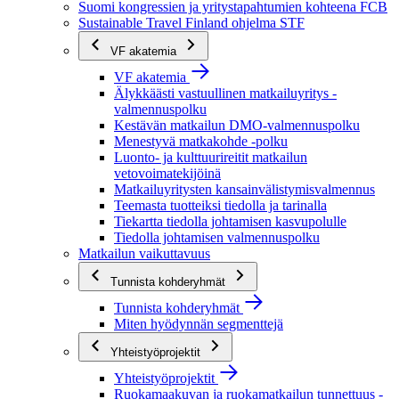
Suomi kongressien ja yritystapahtumien kohteena FCB
Sustainable Travel Finland ohjelma STF
VF akatemia
VF akatemia
Älykkäästi vastuullinen matkailuyritys -
valmennuspolku
Kestävän matkailun DMO-valmennuspolku
Menestyvä matkakohde -polku
Luonto- ja kulttuurireitit matkailun
vetovoimatekijöinä
Matkailuyritysten kansainvälistymisvalmennus
Teemasta tuotteiksi tiedolla ja tarinalla
Tiekartta tiedolla johtamisen kasvupolulle
Tiedolla johtamisen valmennuspolku
Matkailun vaikuttavuus
Tunnista kohderyhmät
Tunnista kohderyhmät
Miten hyödynnän segmenttejä
Yhteistyöprojektit
Yhteistyöprojektit
Ruokamaakuvan ja ruokamatkailun tunnettuus -