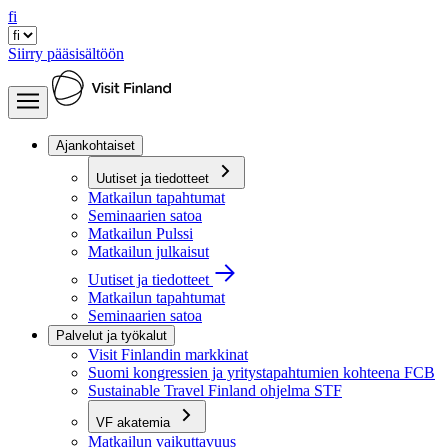
fi
Siirry pääsisältöön
Ajankohtaiset
Uutiset ja tiedotteet
Matkailun tapahtumat
Seminaarien satoa
Matkailun Pulssi
Matkailun julkaisut
Uutiset ja tiedotteet
Matkailun tapahtumat
Seminaarien satoa
Palvelut ja työkalut
Visit Finlandin markkinat
Suomi kongressien ja yritystapahtumien kohteena FCB
Sustainable Travel Finland ohjelma STF
VF akatemia
Matkailun vaikuttavuus