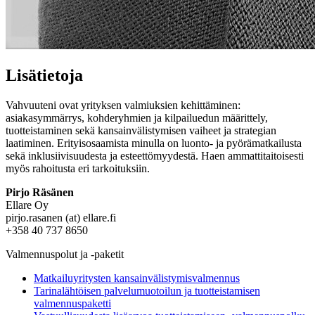
Lisätietoja
Vahvuuteni ovat yrityksen valmiuksien kehittäminen:
asiakasymmärrys, kohderyhmien ja kilpailuedun määrittely,
tuotteistaminen sekä kansainvälistymisen vaiheet ja strategian
laatiminen. Erityisosaamista minulla on luonto- ja pyörämatkailusta
sekä inklusiivisuudesta ja esteettömyydestä. Haen ammattitaitoisesti
myös rahoitusta eri tarkoituksiin.
Pirjo Räsänen
Ellare Oy
pirjo.rasanen (at) ellare.fi
+358 40 737 8650
Valmennuspolut ja -paketit
Matkailuyritysten kansainvälistymisvalmennus
Tarinalähtöisen palvelumuotoilun ja tuotteistamisen
valmennuspaketti