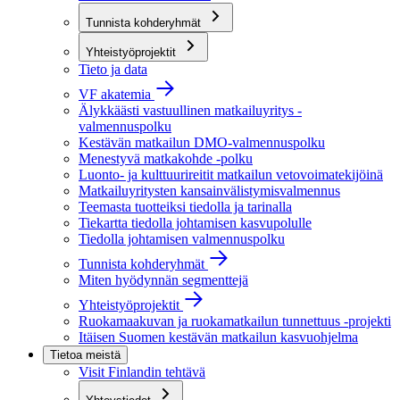
Tunnista kohderyhmät
Yhteistyöprojektit
Tieto ja data
VF akatemia
Älykkäästi vastuullinen matkailuyritys -
valmennuspolku
Kestävän matkailun DMO-valmennuspolku
Menestyvä matkakohde -polku
Luonto- ja kulttuurireitit matkailun vetovoimatekijöinä
Matkailuyritysten kansainvälistymisvalmennus
Teemasta tuotteiksi tiedolla ja tarinalla
Tiekartta tiedolla johtamisen kasvupolulle
Tiedolla johtamisen valmennuspolku
Tunnista kohderyhmät
Miten hyödynnän segmenttejä
Yhteistyöprojektit
Ruokamaakuvan ja ruokamatkailun tunnettuus -projekti
Itäisen Suomen kestävän matkailun kasvuohjelma
Tietoa meistä
Visit Finlandin tehtävä