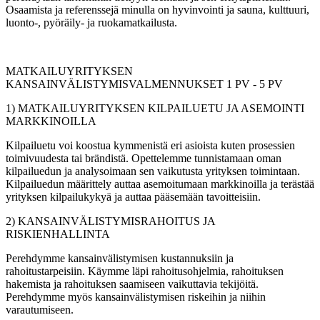
Osaamista ja referenssejä minulla on hyvinvointi ja sauna, kulttuuri,
luonto-, pyöräily- ja ruokamatkailusta.
MATKAILUYRITYKSEN
KANSAINVÄLISTYMISVALMENNUKSET 1 PV - 5 PV
1) MATKAILUYRITYKSEN KILPAILUETU JA ASEMOINTI
MARKKINOILLA
Kilpailuetu voi koostua kymmenistä eri asioista kuten prosessien
toimivuudesta tai brändistä. Opettelemme tunnistamaan oman
kilpailuedun ja analysoimaan sen vaikutusta yrityksen toimintaan.
Kilpailuedun määrittely auttaa asemoitumaan markkinoilla ja terästää
yrityksen kilpailukykyä ja auttaa pääsemään tavoitteisiin.
2) KANSAINVÄLISTYMISRAHOITUS JA
RISKIENHALLINTA
Perehdymme kansainvälistymisen kustannuksiin ja
rahoitustarpeisiin. Käymme läpi rahoitusohjelmia, rahoituksen
hakemista ja rahoituksen saamiseen vaikuttavia tekijöitä.
Perehdymme myös kansainvälistymisen riskeihin ja niihin
varautumiseen.