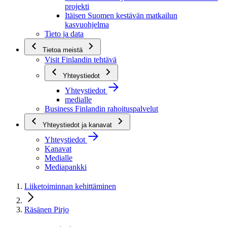
projekti
Itäisen Suomen kestävän matkailun
kasvuohjelma
Tieto ja data
Tietoa meistä
Visit Finlandin tehtävä
Yhteystiedot
Yhteystiedot
medialle
Business Finlandin rahoituspalvelut
Yhteystiedot ja kanavat
Yhteystiedot
Kanavat
Medialle
Mediapankki
Liiketoiminnan kehittäminen
Räsänen Pirjo