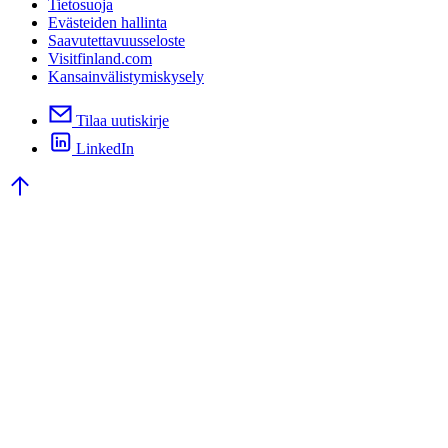
Tietosuoja
Evästeiden hallinta
Saavutettavuusseloste
Visitfinland.com
Kansainvälistymiskysely
Tilaa uutiskirje
LinkedIn