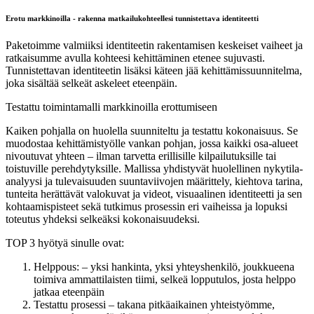
Erotu markkinoilla - rakenna matkailukohteellesi tunnistettava identiteetti
Paketoimme valmiiksi identiteetin rakentamisen keskeiset vaiheet ja
ratkaisumme avulla kohteesi kehittäminen etenee sujuvasti.
Tunnistettavan identiteetin lisäksi käteen jää kehittämissuunnitelma,
joka sisältää selkeät askeleet eteenpäin.
Testattu toimintamalli markkinoilla erottumiseen
Kaiken pohjalla on huolella suunniteltu ja testattu kokonaisuus. Se
muodostaa kehittämistyölle vankan pohjan, jossa kaikki osa-alueet
nivoutuvat yhteen – ilman tarvetta erillisille kilpailutuksille tai
toistuville perehdytyksille. Mallissa yhdistyvät huolellinen nykytila-
analyysi ja tulevaisuuden suuntaviivojen määrittely, kiehtova tarina,
tunteita herättävät valokuvat ja videot, visuaalinen identiteetti ja sen
kohtaamispisteet sekä tutkimus prosessin eri vaiheissa ja lopuksi
toteutus yhdeksi selkeäksi kokonaisuudeksi.
TOP 3 hyötyä sinulle ovat:
Helppous: – yksi hankinta, yksi yhteyshenkilö, joukkueena
toimiva ammattilaisten tiimi, selkeä lopputulos, josta helppo
jatkaa eteenpäin
Testattu prosessi – takana pitkäaikainen yhteistyömme,