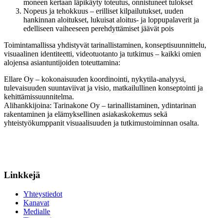
moneen kertaan läpikäyty toteutus, onnistuneet tulokset
Nopeus ja tehokkuus – erilliset kilpailutukset, uuden
hankinnan aloitukset, lukuisat aloitus- ja loppupalaverit ja
edelliseen vaiheeseen perehdyttämiset jäävät pois
Toimintamallissa yhdistyvät tarinallistaminen, konseptisuunnittelu,
visuaalinen identiteetti, videotuotanto ja tutkimus – kaikki omien
alojensa asiantuntijoiden toteuttamina:
Ellare Oy – kokonaisuuden koordinointi, nykytila-analyysi,
tulevaisuuden suuntaviivat ja visio, matkailullinen konseptointi ja
kehittämissuunnitelma.
Alihankkijoina: Tarinakone Oy – tarinallistaminen, ydintarinan
rakentaminen ja elämyksellinen asiakaskokemus sekä
yhteistyökumppanit visuaalisuuden ja tutkimustoiminnan osalta.
Linkkejä
Yhteystiedot
Kanavat
Medialle