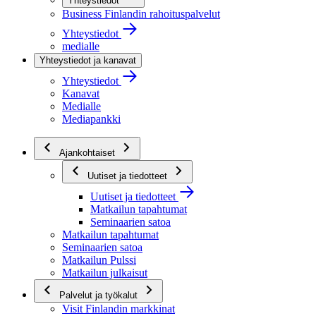
Yhteystiedot
Business Finlandin rahoituspalvelut
Yhteystiedot
medialle
Yhteystiedot ja kanavat
Yhteystiedot
Kanavat
Medialle
Mediapankki
Ajankohtaiset
Uutiset ja tiedotteet
Uutiset ja tiedotteet
Matkailun tapahtumat
Seminaarien satoa
Matkailun tapahtumat
Seminaarien satoa
Matkailun Pulssi
Matkailun julkaisut
Palvelut ja työkalut
Visit Finlandin markkinat