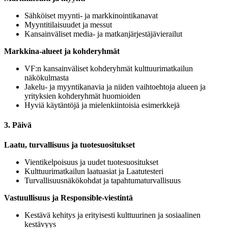
Sähköiset myynti- ja markkinointikanavat
Myyntitilaisuudet ja messut
Kansainväliset media- ja matkanjärjestäjävierailut
Markkina-alueet ja kohderyhmät
VF:n kansainväliset kohderyhmät kulttuurimatkailun
näkökulmasta
Jakelu- ja myyntikanavia ja niiden vaihtoehtoja alueen ja
yrityksien kohderyhmät huomioiden
Hyviä käytäntöjä ja mielenkiintoisia esimerkkejä
3. Päivä
Laatu, turvallisuus ja tuotesuositukset
Vientikelpoisuus ja uudet tuotesuositukset
Kulttuurimatkailun laatuasiat ja Laatutesteri
Turvallisuusnäkökohdat ja tapahtumaturvallisuus
Vastuullisuus ja Responsible-viestintä
Kestävä kehitys ja erityisesti kulttuurinen ja sosiaalinen
kestävyys