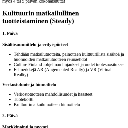
myös 4 tai 5 päivän kokonaisuutta!
Kulttuurin matkailullinen
tuotteistaminen (Steady)
1. Päivä
Sisältösuunnittelu ja erityispiirteet
Tehdään matkailutuotteita, painottaen kulttuurillista sisältöä ja
huomioiden matkailutuotteen reunaehdot
Culture Finland -ohjelman linjaukset ja uudet tuotesuositukset
Esimerkkejä AR (Augemented Reality) ja VR (Virtual
Reality)
Verkostotuote ja hinnoittelu
Verkostotuotteen mahdollisuudet ja haasteet
Tuotekortti
Kulttuurimatkailutuotteen hinnoittelu
2. Päivä
Markkinointi ja myynti