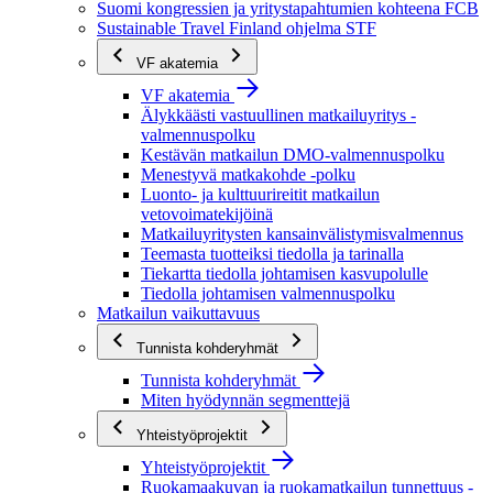
Suomi kongressien ja yritystapahtumien kohteena FCB
Sustainable Travel Finland ohjelma STF
VF akatemia
VF akatemia
Älykkäästi vastuullinen matkailuyritys -
valmennuspolku
Kestävän matkailun DMO-valmennuspolku
Menestyvä matkakohde -polku
Luonto- ja kulttuurireitit matkailun
vetovoimatekijöinä
Matkailuyritysten kansainvälistymisvalmennus
Teemasta tuotteiksi tiedolla ja tarinalla
Tiekartta tiedolla johtamisen kasvupolulle
Tiedolla johtamisen valmennuspolku
Matkailun vaikuttavuus
Tunnista kohderyhmät
Tunnista kohderyhmät
Miten hyödynnän segmenttejä
Yhteistyöprojektit
Yhteistyöprojektit
Ruokamaakuvan ja ruokamatkailun tunnettuus -