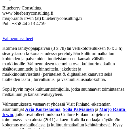
Blueberry Consulting
www.blueberryconsulting.fi
marjo.ranta-irwin (at) blueberryconsulting.fi
Puh. +358 44 213 4759
Valmennusaiheet
Kolmen lähityöpajapäivän (3 x 7h) tai verkkototeutuksen (6 x 3 h)
steady-tason kokonaisuudessa perehdytään kulttuurimatkailun
kohteiden ja palveluiden tuotteistamiseen kansainvälisille
markkinoille. Valmennuksen teemoina ovat kulttuurimatkailun
sisältösuunnittelu ja hinnoittelu, jakelutiet ja
markkinointiviestintä (perinteiset & digitaaliset kanavat) sekä
tuotteiden laatu-, turvallisuus- ja vastuullisuusnäkökohtia.
Sopii hyvin myös kulttuuritoimijoille, jotka suuntaavat toimintaansa
matkailuun ja kansainvälisyyteen.
Valmennuksesta vastaavat yhdessä Visit Finland -akatemian
asiantuntijat
Arja Kortesluoma
,
Soila Palviainen
ja
Marjo Ranta-
Irwin
, jotka ovat olleet mukana Culture Finland -ohjelman
toiminnassa sen alusta (2011) alkaen. Kaikilla on laaja käytännön
kokemus matkailualasta ja kulttuurimatkailun kehittämisestä. Kysy