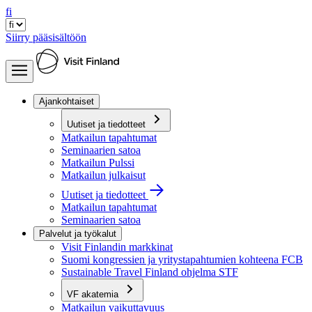
fi
Siirry pääsisältöön
Ajankohtaiset
Uutiset ja tiedotteet
Matkailun tapahtumat
Seminaarien satoa
Matkailun Pulssi
Matkailun julkaisut
Uutiset ja tiedotteet
Matkailun tapahtumat
Seminaarien satoa
Palvelut ja työkalut
Visit Finlandin markkinat
Suomi kongressien ja yritystapahtumien kohteena FCB
Sustainable Travel Finland ohjelma STF
VF akatemia
Matkailun vaikuttavuus