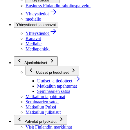
Yhteystiedot
Business Finlandin rahoituspalvelut
Yhteystiedot
medialle
Yhteystiedot ja kanavat
Yhteystiedot
Kanavat
Medialle
Mediapankki
Ajankohtaiset
Uutiset ja tiedotteet
Uutiset ja tiedotteet
Matkailun tapahtumat
Seminaarien satoa
Matkailun tapahtumat
Seminaarien satoa
Matkailun Pulssi
Matkailun julkaisut
Palvelut ja työkalut
Visit Finlandin markkinat