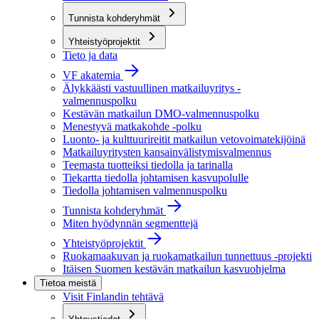
Tunnista kohderyhmät
Yhteistyöprojektit
Tieto ja data
VF akatemia
Älykkäästi vastuullinen matkailuyritys -
valmennuspolku
Kestävän matkailun DMO-valmennuspolku
Menestyvä matkakohde -polku
Luonto- ja kulttuurireitit matkailun vetovoimatekijöinä
Matkailuyritysten kansainvälistymisvalmennus
Teemasta tuotteiksi tiedolla ja tarinalla
Tiekartta tiedolla johtamisen kasvupolulle
Tiedolla johtamisen valmennuspolku
Tunnista kohderyhmät
Miten hyödynnän segmenttejä
Yhteistyöprojektit
Ruokamaakuvan ja ruokamatkailun tunnettuus -projekti
Itäisen Suomen kestävän matkailun kasvuohjelma
Tietoa meistä
Visit Finlandin tehtävä