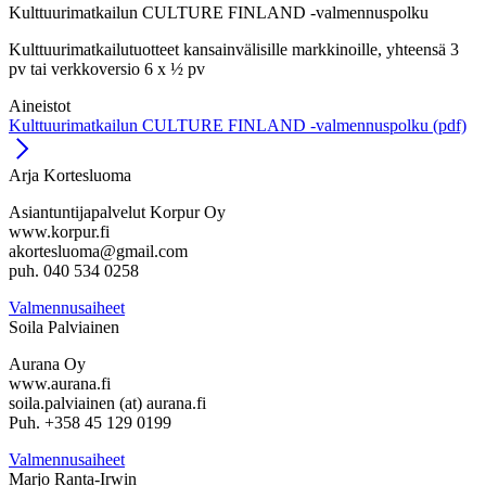
Kulttuurimatkailun CULTURE FINLAND -valmennuspolku
Kulttuurimatkailutuotteet kansainvälisille markkinoille, yhteensä 3
pv tai verkkoversio 6 x ½ pv
Aineistot
Kulttuurimatkailun CULTURE FINLAND -valmennuspolku (pdf)
Arja Kortesluoma
Asiantuntijapalvelut Korpur Oy
www.korpur.fi
akortesluoma@gmail.com
puh. 040 534 0258
Valmennusaiheet
Soila Palviainen
Aurana Oy
www.aurana.fi
soila.palviainen (at) aurana.fi
Puh. +358 45 129 0199
Valmennusaiheet
Marjo Ranta-Irwin