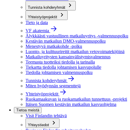
Tunnista kohderyhmät
Yhteistyöprojektit
Tieto ja data
VF akatemia
Älykkäästi vastuullinen matkailuyritys -valmennuspolku
Kestävän matkailun DMO-valmennuspolku
Menestyvä matkakohde -polku
Luonto- ja kulttuurireitit matkailun vetovoimatekijöinä
Matkailuyritysten kansainvälistymisvalmennus
Teemasta tuotteiksi tiedolla ja tarinalla
Tiekartta tiedolla johtamisen kasvupolulle
Tiedolla johtamisen valmennuspolku
Tunnista kohderyhmät
Miten hyödynnän segmenttejä
Yhteistyöprojektit
Ruokamaakuvan ja ruokamatkailun tunnettuus -projekti
Itäisen Suomen kestävän matkailun kasvuohjelma
Tietoa meistä
Visit Finlandin tehtävä
Yhteystiedot