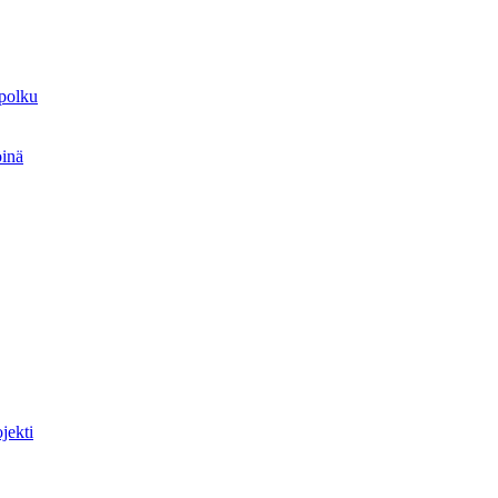
spolku
öinä
jekti