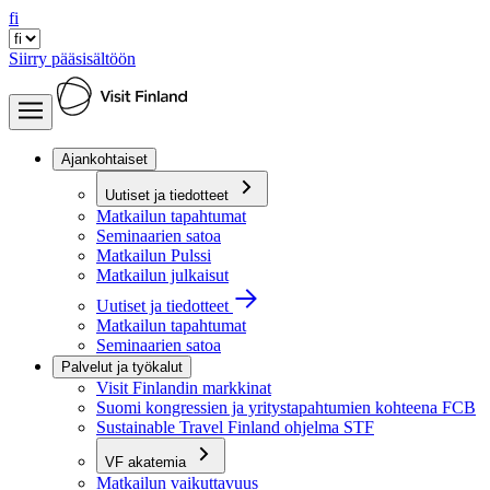
fi
Siirry pääsisältöön
Ajankohtaiset
Uutiset ja tiedotteet
Matkailun tapahtumat
Seminaarien satoa
Matkailun Pulssi
Matkailun julkaisut
Uutiset ja tiedotteet
Matkailun tapahtumat
Seminaarien satoa
Palvelut ja työkalut
Visit Finlandin markkinat
Suomi kongressien ja yritystapahtumien kohteena FCB
Sustainable Travel Finland ohjelma STF
VF akatemia
Matkailun vaikuttavuus