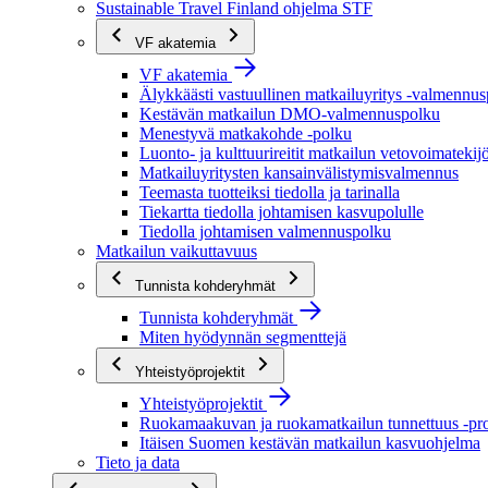
Sustainable Travel Finland ohjelma STF
VF akatemia
VF akatemia
Älykkäästi vastuullinen matkailuyritys -valmennu
Kestävän matkailun DMO-valmennuspolku
Menestyvä matkakohde -polku
Luonto- ja kulttuurireitit matkailun vetovoimatekij
Matkailuyritysten kansainvälistymisvalmennus
Teemasta tuotteiksi tiedolla ja tarinalla
Tiekartta tiedolla johtamisen kasvupolulle
Tiedolla johtamisen valmennuspolku
Matkailun vaikuttavuus
Tunnista kohderyhmät
Tunnista kohderyhmät
Miten hyödynnän segmenttejä
Yhteistyöprojektit
Yhteistyöprojektit
Ruokamaakuvan ja ruokamatkailun tunnettuus -pro
Itäisen Suomen kestävän matkailun kasvuohjelma
Tieto ja data