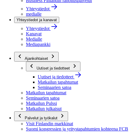
Business Finlandin rahoituspalvelut
Yhteystiedot
medialle
Yhteystiedot ja kanavat
Yhteystiedot
Kanavat
Medialle
Mediapankki
Ajankohtaiset
Uutiset ja tiedotteet
Uutiset ja tiedotteet
Matkailun tapahtumat
Seminaarien satoa
Matkailun tapahtumat
Seminaarien satoa
Matkailun Pulssi
Matkailun julkaisut
Palvelut ja työkalut
Visit Finlandin markkinat
Suomi kongressien ja yritystapahtumien kohteena FCB