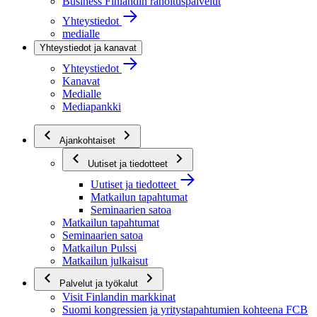
Business Finlandin rahoituspalvelut
Yhteystiedot
medialle
Yhteystiedot ja kanavat
Yhteystiedot
Kanavat
Medialle
Mediapankki
Ajankohtaiset
Uutiset ja tiedotteet
Uutiset ja tiedotteet
Matkailun tapahtumat
Seminaarien satoa
Matkailun tapahtumat
Seminaarien satoa
Matkailun Pulssi
Matkailun julkaisut
Palvelut ja työkalut
Visit Finlandin markkinat
Suomi kongressien ja yritystapahtumien kohteena FCB