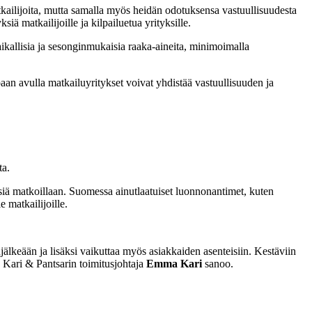
ilijoita, mutta samalla myös heidän odotuksensa vastuullisuudesta
iä matkailijoille ja kilpailuetua yrityksille.
aikallisia ja sesonginmukaisia raaka-aineita, minimoimalla
an avulla matkailuyritykset voivat yhdistää vastuullisuuden ja
tta.
iä matkoillaan. Suomessa ainutlaatuiset luonnonantimet, kuten
e matkailijoille.
jälkeään ja lisäksi vaikuttaa myös asiakkaiden asenteisiin. Kestäviin
 Kari & Pantsarin toimitusjohtaja
Emma Kari
sanoo.