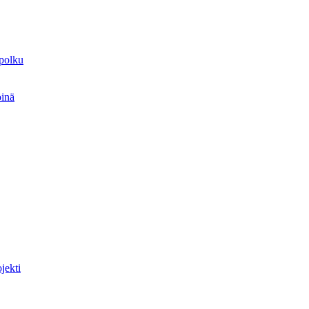
spolku
öinä
jekti