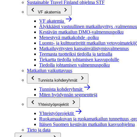
Sustainable Travel Finland ohjelma STF
VF akatemia
VF akatemia
Älykkäästi vastuullinen matkailuyritys -valmennu
Kestävän matkailun DMO-valmennuspolku
Menestyvä matkakohde -polku
Luonto- ja kulttuurireitit matkailun vetovoimatekij
Matkailuyritysten kansainvälistymisvalmennus
Teemasta tuotteiksi tiedolla ja tarinalla
Tiekartta tiedolla johtamisen kasvupolulle
Tiedolla johtamisen valmennuspolku
Matkailun vaikuttavuus
Tunnista kohderyhmät
Tunnista kohderyhmät
Miten hyödynnän segmenttejä
Yhteistyöprojektit
Yhteistyöprojektit
Ruokamaakuvan ja ruokamatkailun tunnettuus -pro
Itäisen Suomen kestävän matkailun kasvuohjelma
Tieto ja data