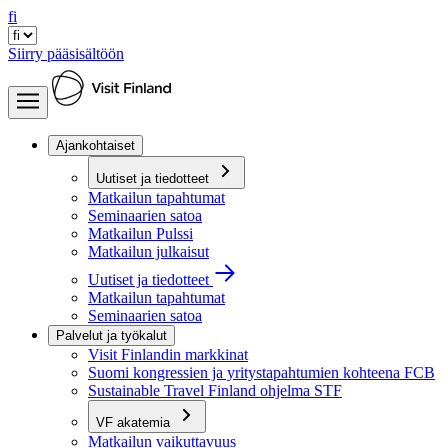
fi
Siirry pääsisältöön
Ajankohtaiset
Uutiset ja tiedotteet
Matkailun tapahtumat
Seminaarien satoa
Matkailun Pulssi
Matkailun julkaisut
Uutiset ja tiedotteet
Matkailun tapahtumat
Seminaarien satoa
Palvelut ja työkalut
Visit Finlandin markkinat
Suomi kongressien ja yritystapahtumien kohteena FCB
Sustainable Travel Finland ohjelma STF
VF akatemia
Matkailun vaikuttavuus