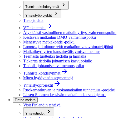
Tunnista kohderyhmät
Yhteistyöprojektit
Tieto ja data
VF akatemia
Älykkäästi vastuullinen matkailuyritys -valmennuspolku
Kestävän matkailun DMO-valmennuspolku
Menestyvä matkakohde -polku
Luonto- ja kulttuurireitit matkailun vetovoimatekijöinä
Matkailuyritysten kansainvälistymisvalmennus
Teemasta tuotteiksi tiedolla ja tarinalla
Tiekartta tiedolla johtamisen kasvupolulle
Tiedolla johtamisen valmennuspolku
Tunnista kohderyhmät
Miten hyödynnän segmenttejä
Yhteistyöprojektit
Ruokamaakuvan ja ruokamatkailun tunnettuus -projekti
Itäisen Suomen kestävän matkailun kasvuohjelma
Tietoa meistä
Visit Finlandin tehtävä
Yhteystiedot