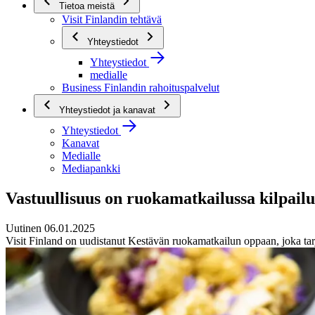
Tietoa meistä
Visit Finlandin tehtävä
Yhteystiedot
Yhteystiedot
medialle
Business Finlandin rahoituspalvelut
Yhteystiedot ja kanavat
Yhteystiedot
Kanavat
Medialle
Mediapankki
Vastuullisuus on ruokamatkailussa kilpail
Uutinen 06.01.2025
Visit Finland on uudistanut Kestävän ruokamatkailun oppaan, joka tarjo