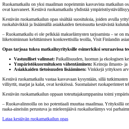
Ruokamatkailu on yksi maailman nopeimmin kasvavista matkailun osa-
ovat kasvaneet. Kestävä ruokamatkailu yhdistää ympäristöystävällisyyden
Kestävän ruokamatkailun opas sisältää suosituksia, joiden avulla yrity
ruokahävikkiä ja lisäämällä asiakkaiden tietoisuutta kestävästä kulutu
– Ruokamatkailu ei ole pelkkää makuelämysten tarjoamista – se on mahd
liiketoiminnan kehittämisen konkreettisilla teoilla, Visit Finlandin asia
Opas tarjoaa tukea matkailuyrityksille esimerkiksi seuraavissa t
Vastuulliset valinnat:
Paikallisuuden, luomun ja ekologisen k
Ympäristökuormituksen vähentäminen:
Keinoja ilmasto- ja
Asiakkaiden tietoisuuden lisääminen:
Vinkkejä yrityksen arvo
Kestävä ruokamatkailu vastaa kasvavaan kysyntään, sillä tutkimusten 
villiyrtit, marjat ja kalat, ovat keskiössä. Suomalaiset ruokaperinteet 
Kestävän ruokamatkailun oppaan toteuttajakumppanina toimi ympärist
– Ruokavalinnoilla on iso potentiaali muuttaa maailmaa. Yrityksillä on 
raaka-aineisiin perustuva ja mieleenjäävä ruokailuelämys voi parhaim
Lataa kestävän ruokamatkailun opas