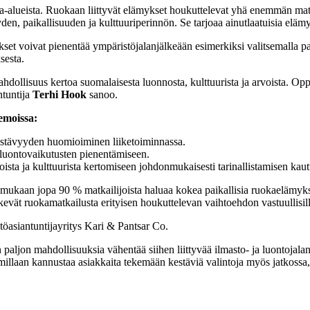
alueista. Ruokaan liittyvät elämykset houkuttelevat yhä enemmän matka
, paikallisuuden ja kulttuuriperinnön. Se tarjoaa ainutlaatuisia elämyks
kset voivat pienentää ympäristöjalanjälkeään esimerkiksi valitsemalla p
ksesta.
ollisuus kertoa suomalaisesta luonnosta, kulttuurista ja arvoista. Oppa
ntuntija
Terhi Hook
sanoo.
eemoissa:
estävyyden huomioiminen liiketoiminnassa.
 luontovaikutusten pienentämiseen.
ista ja kulttuurista kertomiseen johdonmukaisesti tarinallistamisen kau
mukaan jopa 90 % matkailijoista haluaa kokea paikallisia ruokaelämyks
tekevät ruokamatkailusta erityisen houkuttelevan vaihtoehdon vastuullisill
öasiantuntijayritys Kari & Pantsar Co.
paljon mahdollisuuksia vähentää siihen liittyvää ilmasto- ja luontojalan
millaan kannustaa asiakkaita tekemään kestäviä valintoja myös jatkossa,