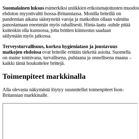
Suomalainen luksus
esimerkiksi uniikkien erikoismajoitusten muodos
ehdoton myyntivaltti Isossa-Britanniassa. Monilla briteillä on
pandemian aikana säästyneitä varoja ja matkoihin ollaan valmiita
panostamaan enemmän myös rahallisesti. Hinta-laatu -suhde pitää
kuitenkin olla kunnossa, jotta brittien kiinnostus saadaan
säilymään myös jatkossa.
Terveysturvallisuus, korkea hygieniataso ja joustavuus
matkojen ehdoissa
ovat briteille erittäin tärkeitä asioita. Suomella
on maine toimivana, turvallisena, puhtaana ja onnellisena maana –
kaikki tämä houkuttelee brittejä.​
Toimenpiteet markkinalla
Alla olevasta näkymästä löytyy suunnitellut toimenpiteet Ison-
Britannian markkinalle.