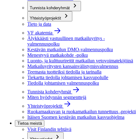
Tunnista kohderyhmät
Yhteistyöprojektit
Tieto ja data
VF akatemia
Älykkäästi vastuullinen matkailuyritys -
valmennuspolku
Kestävän matkailun DMO-valmennuspolku
Menestyvä matkakohde -polku
Luonto- ja kulttuurireitit matkailun vetovoimatekijöinä
Matkailuyritysten kansainvälistymisvalmennus
Teemasta tuotteiksi tiedolla ja tarinalla
Tiekartta tiedolla johtamisen kasvupolulle
Tiedolla johtamisen valmennuspolku
Tunnista kohderyhmät
Miten hyödynnän segmenttejä
Yhteistyöprojektit
Ruokamaakuvan ja ruokamatkailun tunnettuus -projekti
Itäisen Suomen kestävän matkailun kasvuohjelma
Tietoa meistä
Visit Finlandin tehtävä