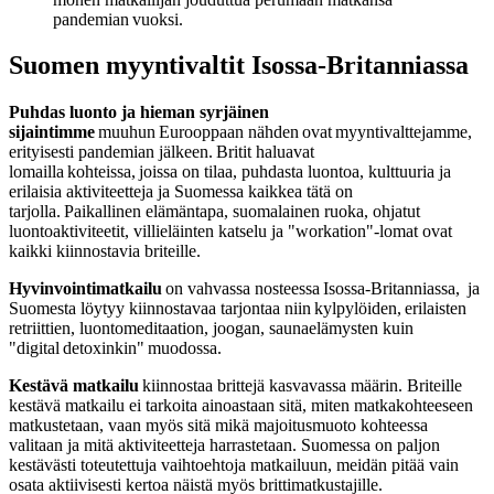
pandemian vuoksi.
Suomen myyntivaltit Isossa-Britanniassa
Puhdas luonto ja hieman syrjäinen
sijaintimme
muuhun Eurooppaan nähden ovat myyntivalttejamme,
erityisesti pandemian jälkeen. Britit haluavat
lomailla kohteissa, joissa on tilaa, puhdasta luontoa, kulttuuria ja
erilaisia aktiviteetteja ja Suomessa kaikkea tätä on
tarjolla. Paikallinen elämäntapa, suomalainen ruoka, ohjatut
luontoaktiviteetit, villieläinten katselu ja "workation"-lomat ovat
kaikki kiinnostavia briteille.
Hyvinvointimatkailu
on vahvassa nosteessa Isossa-Britanniassa, ja
Suomesta löytyy kiinnostavaa tarjontaa niin kylpylöiden, erilaisten
retriittien, luontomeditaation, joogan, saunaelämysten kuin
"digital detoxinkin" muodossa.
Kestävä matkailu
kiinnostaa brittejä kasvavassa määrin. Briteille
kestävä matkailu ei tarkoita ainoastaan sitä, miten matkakohteeseen
matkustetaan, vaan myös sitä mikä majoitusmuoto kohteessa
valitaan ja mitä aktiviteetteja harrastetaan. Suomessa on paljon
kestävästi toteutettuja vaihtoehtoja matkailuun, meidän pitää vain
osata aktiivisesti kertoa näistä myös brittimatkustajille.