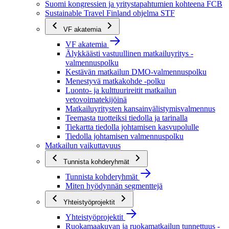
Suomi kongressien ja yritystapahtumien kohteena FCB
Sustainable Travel Finland ohjelma STF
VF akatemia
VF akatemia
Älykkäästi vastuullinen matkailuyritys -
valmennuspolku
Kestävän matkailun DMO-valmennuspolku
Menestyvä matkakohde -polku
Luonto- ja kulttuurireitit matkailun
vetovoimatekijöinä
Matkailuyritysten kansainvälistymisvalmennus
Teemasta tuotteiksi tiedolla ja tarinalla
Tiekartta tiedolla johtamisen kasvupolulle
Tiedolla johtamisen valmennuspolku
Matkailun vaikuttavuus
Tunnista kohderyhmät
Tunnista kohderyhmät
Miten hyödynnän segmenttejä
Yhteistyöprojektit
Yhteistyöprojektit
Ruokamaakuvan ja ruokamatkailun tunnettuus -