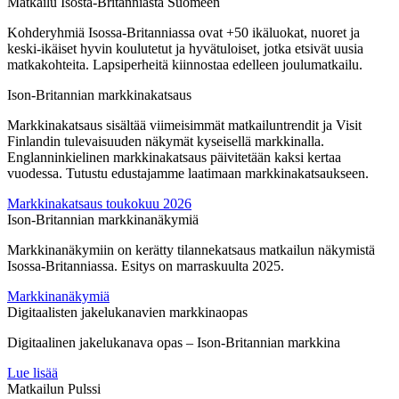
Matkailu Isosta-Britanniasta Suomeen
Kohderyhmiä Isossa-Britanniassa ovat +50 ikäluokat, nuoret ja
keski-ikäiset hyvin koulutetut ja hyvätuloiset, jotka etsivät uusia
matkakohteita. Lapsiperheitä kiinnostaa edelleen joulumatkailu.
Ison-Britannian markkinakatsaus
Markkinakatsaus sisältää viimeisimmät matkailuntrendit ja Visit
Finlandin tulevaisuuden näkymät kyseisellä markkinalla.
Englanninkielinen markkinakatsaus päivitetään kaksi kertaa
vuodessa. Tutustu edustajamme laatimaan markkinakatsaukseen.
Markkinakatsaus toukokuu 2026
Ison-Britannian markkinanäkymiä
Markkinanäkymiin on kerätty tilannekatsaus matkailun näkymistä
Isossa-Britanniassa. Esitys on marraskuulta 2025.
Markkinanäkymiä
Digitaalisten jakelukanavien markkinaopas
Digitaalinen jakelukanava opas – Ison-Britannian markkina
Lue lisää
Matkailun Pulssi