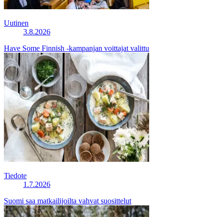
Uutinen
3.8.2026
Have Some Finnish -kampanjan voittajat valittu
Tiedote
1.7.2026
Suomi saa matkailijoilta vahvat suosittelut