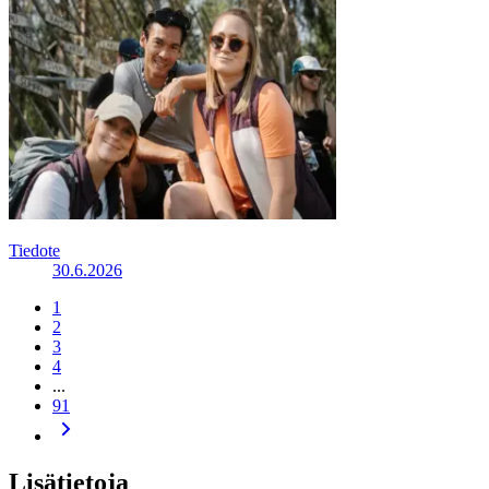
Tiedote
30.6.2026
1
2
3
4
...
91
Lisätietoja