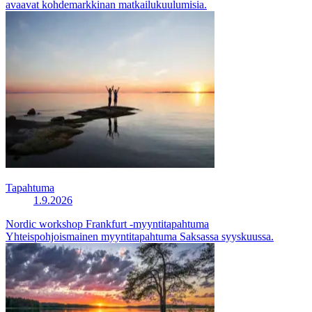
avaavat kohdemarkkinan matkailukuulumisia.
Tapahtuma
1.9.2026
Nordic workshop Frankfurt -myyntitapahtuma
Yhteispohjoismainen myyntitapahtuma Saksassa syyskuussa.