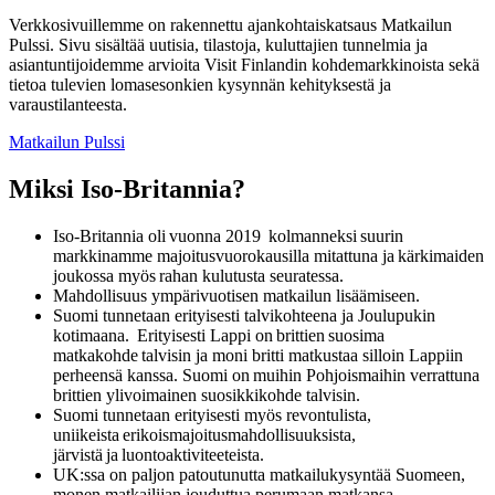
Verkkosivuillemme on rakennettu ajankohtaiskatsaus Matkailun
Pulssi. Sivu sisältää uutisia, tilastoja, kuluttajien tunnelmia ja
asiantuntijoidemme arvioita Visit Finlandin kohdemarkkinoista sekä
tietoa tulevien lomasesonkien kysynnän kehityksestä ja
varaustilanteesta.
Matkailun Pulssi
Miksi Iso-Britannia?
Iso-Britannia oli vuonna 2019 kolmanneksi suurin
markkinamme majoitusvuorokausilla mitattuna ja kärkimaiden
joukossa myös rahan kulutusta seuratessa.
Mahdollisuus ympärivuotisen matkailun lisäämiseen.
Suomi tunnetaan erityisesti talvikohteena ja Joulupukin
kotimaana. Erityisesti Lappi on brittien suosima
matkakohde talvisin ja moni britti matkustaa silloin Lappiin
perheensä kanssa. Suomi on muihin Pohjoismaihin verrattuna
brittien ylivoimainen suosikkikohde talvisin.
Suomi tunnetaan erityisesti myös revontulista,
uniikeista erikoismajoitusmahdollisuuksista,
järvistä ja luontoaktiviteeteista.
UK:ssa on paljon patoutunutta matkailukysyntää Suomeen,
monen matkailijan jouduttua perumaan matkansa