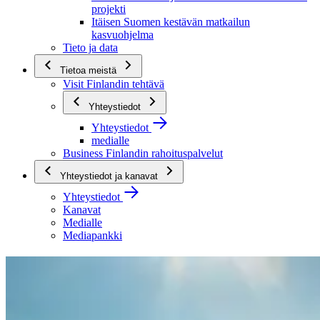
projekti
Itäisen Suomen kestävän matkailun
kasvuohjelma
Tieto ja data
Tietoa meistä
Visit Finlandin tehtävä
Yhteystiedot
Yhteystiedot
medialle
Business Finlandin rahoituspalvelut
Yhteystiedot ja kanavat
Yhteystiedot
Kanavat
Medialle
Mediapankki