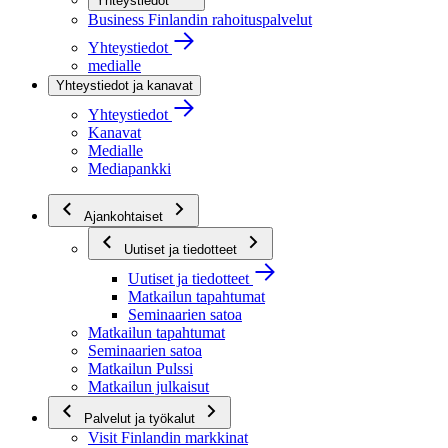
Yhteystiedot
Business Finlandin rahoituspalvelut
Yhteystiedot
medialle
Yhteystiedot ja kanavat
Yhteystiedot
Kanavat
Medialle
Mediapankki
Ajankohtaiset
Uutiset ja tiedotteet
Uutiset ja tiedotteet
Matkailun tapahtumat
Seminaarien satoa
Matkailun tapahtumat
Seminaarien satoa
Matkailun Pulssi
Matkailun julkaisut
Palvelut ja työkalut
Visit Finlandin markkinat