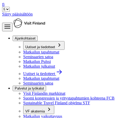
fi
Siirry pääsisältöön
Ajankohtaiset
Uutiset ja tiedotteet
Matkailun tapahtumat
Seminaarien satoa
Matkailun Pulssi
Matkailun julkaisut
Uutiset ja tiedotteet
Matkailun tapahtumat
Seminaarien satoa
Palvelut ja työkalut
Visit Finlandin markkinat
Suomi kongressien ja yritystapahtumien kohteena FCB
Sustainable Travel Finland ohjelma STF
VF akatemia
Matkailun vaikuttavuus