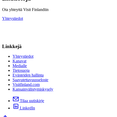
Ota yhteyttä Visit Finlandiin
Yhteystiedot
Linkkejä
Yhteystiedot
Kanavat
Medialle
Tietosuoja
Evästeiden hallinta
Saavutettavuusseloste
Visitfinland.com
Kansainvälistymiskysely
Tilaa uutiskirje
LinkedIn