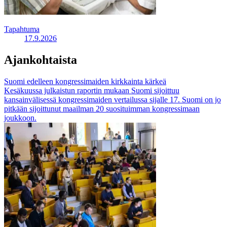
Tapahtuma
17.9.2026
Ajankohtaista
Suomi edelleen kongressimaiden kirkkainta kärkeä
Kesäkuussa julkaistun raportin mukaan Suomi sijoittuu
kansainvälisessä kongressimaiden vertailussa sijalle 17. Suomi on jo
pitkään sijoittunut maailman 20 suosituimman kongressimaan
joukkoon.