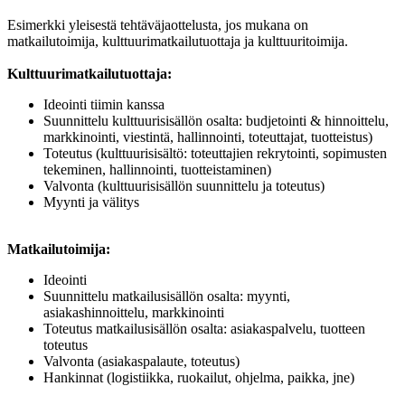
Esimerkki yleisestä tehtäväjaottelusta, jos mukana on
matkailutoimija, kulttuurimatkailutuottaja ja kulttuuritoimija.
Kulttuurimatkailutuottaja:
Ideointi tiimin kanssa
Suunnittelu kulttuurisisällön osalta: budjetointi & hinnoittelu,
markkinointi, viestintä, hallinnointi, toteuttajat, tuotteistus)
Toteutus (kulttuurisisältö: toteuttajien rekrytointi, sopimusten
tekeminen, hallinnointi, tuotteistaminen)
Valvonta (kulttuurisisällön suunnittelu ja toteutus)
Myynti ja välitys
Matkailutoimija:
Ideointi
Suunnittelu matkailusisällön osalta: myynti,
asiakashinnoittelu, markkinointi
Toteutus matkailusisällön osalta: asiakaspalvelu, tuotteen
toteutus
Valvonta (asiakaspalaute, toteutus)
Hankinnat (logistiikka, ruokailut, ohjelma, paikka, jne)