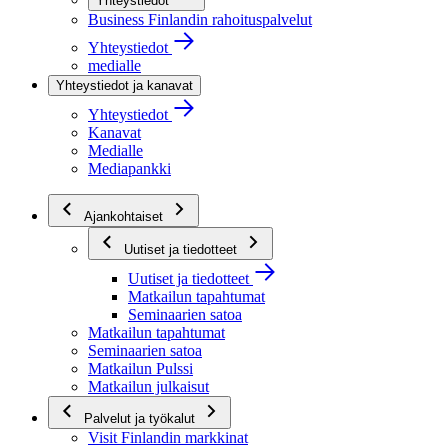
Yhteystiedot
Business Finlandin rahoituspalvelut
Yhteystiedot
medialle
Yhteystiedot ja kanavat
Yhteystiedot
Kanavat
Medialle
Mediapankki
Ajankohtaiset
Uutiset ja tiedotteet
Uutiset ja tiedotteet
Matkailun tapahtumat
Seminaarien satoa
Matkailun tapahtumat
Seminaarien satoa
Matkailun Pulssi
Matkailun julkaisut
Palvelut ja työkalut
Visit Finlandin markkinat