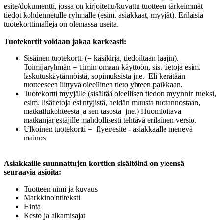
esite/dokumentti, jossa on kirjoitettu/kuvattu tuotteen tärkeimmät
tiedot kohdennetulle ryhmälle (esim. asiakkaat, myyjät). Erilaisia
tuotekorttimalleja on olemassa useita.
Tuotekortit voidaan jakaa karkeasti:
Sisäinen tuotekortti (= käsikirja, tiedoiltaan laajin).
Toimijaryhmän = tiimin omaan käyttöön, sis. tietoja esim.
laskutuskäytännöistä, sopimuksista jne. Eli kerätään
tuotteeseen liittyvä oleellinen tieto yhteen paikkaan.
Tuotekortti myyjälle (sisältää oleellisen tiedon myynnin tueksi,
esim. lisätietoja esiintyjistä, heidän muusta tuotannostaan,
matkailukohteesta ja sen tasosta jne.) Huomioitava
matkanjärjestäjille mahdollisesti tehtävä erilainen versio.
Ulkoinen tuotekortti = flyer/esite - asiakkaalle menevä
mainos
Asiakkaille suunnattujen korttien sisältöinä on yleensä
seuraavia asioita:
Tuotteen nimi ja kuvaus
Markkinointiteksti
Hinta
Kesto ja alkamisajat