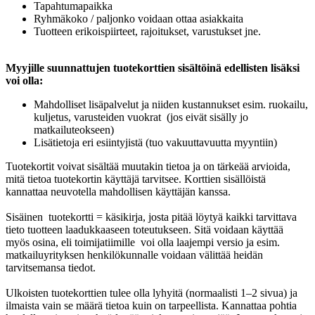
Tapahtumapaikka
Ryhmäkoko / paljonko voidaan ottaa asiakkaita
Tuotteen erikoispiirteet, rajoitukset, varustukset jne.
Myyjille suunnattujen tuotekorttien sisältöinä edellisten lisäksi
voi olla:
Mahdolliset lisäpalvelut ja niiden kustannukset esim. ruokailu,
kuljetus, varusteiden vuokrat (jos eivät sisälly jo
matkailuteokseen)
Lisätietoja eri esiintyjistä (tuo vakuuttavuutta myyntiin)
Tuotekortit voivat sisältää muutakin tietoa ja on tärkeää arvioida,
mitä tietoa tuotekortin käyttäjä tarvitsee. Korttien sisällöistä
kannattaa neuvotella mahdollisen käyttäjän kanssa.
Sisäinen tuotekortti = käsikirja, josta pitää löytyä kaikki tarvittava
tieto tuotteen laadukkaaseen toteutukseen. Sitä voidaan käyttää
myös osina, eli toimijatiimille voi olla laajempi versio ja esim.
matkailuyrityksen henkilökunnalle voidaan välittää heidän
tarvitsemansa tiedot.
Ulkoisten tuotekorttien tulee olla lyhyitä (normaalisti 1–2 sivua) ja
ilmaista vain se määrä tietoa kuin on tarpeellista. Kannattaa pohtia