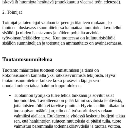
iskevä & huomiota herättävä (muokkautuu yleensä työn edetessä).
2. Toimijat
Toimijat ja toteuttajat valitaan tarpeen ja tilanteen mukaan. Jo
tuotteen alustavassa suunnittelussa kannattaa huomioida tavoitellut
sisällöt ja niiden haastavuus ja näiden pohjalta arvioida
työvoiman/tekijöiden tarve. Kun tuotteessa on kulttuurisisältöjä,
sisällön suunnittelijan ja toteuttajan ammattitaito on avainasemassa.
Tuotantosuunnitelma
Tuotanto määrittelee tuotteen onnistumisen ja tämä on
kokonaisuuden kannalta yksi ratkaisevimmista tekijöistä. Hyvä
tuotantosuunnitelma kulkee koko prosessin läpi ja sen
noudattaminen takaa halutun lopputuloksen.
Tuotannon työnjako tulee tehdä tarkkaan ja sovitut asiat
huomioiden. Tavoitteena on pitää kiinni sovituista tehtävistä,
jotta toisten töihin ei tarvitse puuttua. Hyvin laadittu aikataulu
tuo sopivan määräajan, niin että työsuoritukset saadaan
valmiiksi ajallaan. Etukäteen ja yhdessä laskettu budjetti takaa
sen, että hankintojen suhteen muutoksia ei pitäisi tulla, tuote
valmistuu paremmalla todennäköisyydellä ja tuottaa voittoa.