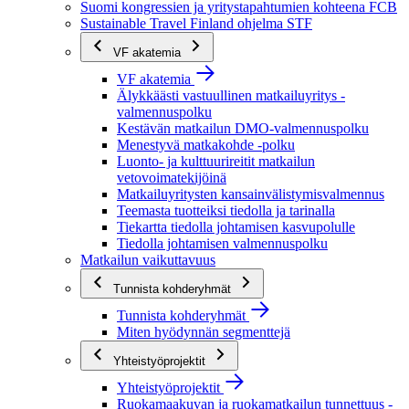
Suomi kongressien ja yritystapahtumien kohteena FCB
Sustainable Travel Finland ohjelma STF
VF akatemia
VF akatemia
Älykkäästi vastuullinen matkailuyritys -
valmennuspolku
Kestävän matkailun DMO-valmennuspolku
Menestyvä matkakohde -polku
Luonto- ja kulttuurireitit matkailun
vetovoimatekijöinä
Matkailuyritysten kansainvälistymisvalmennus
Teemasta tuotteiksi tiedolla ja tarinalla
Tiekartta tiedolla johtamisen kasvupolulle
Tiedolla johtamisen valmennuspolku
Matkailun vaikuttavuus
Tunnista kohderyhmät
Tunnista kohderyhmät
Miten hyödynnän segmenttejä
Yhteistyöprojektit
Yhteistyöprojektit
Ruokamaakuvan ja ruokamatkailun tunnettuus -