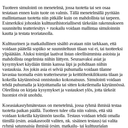
Tuotteen simulointi on menetelmä, jossa tuotetta tai sen osaa
testataan ennen kuin tuote on valmis. Tällä menetelmällä pyritään
mallintamaan tuotetta niin pitkälle kuin on mahdollista tai tarpeen.
Esimerkiksi johonkin kulttuurihistoriallisesti tärkeään rakennukseen
suunniteltu teatteriesitys + ruokailu voidaan mallintaa simuloinnin
kautta ja testata teoriatasolla.
Kulttuurinen ja matkailullinen sisältö avataan niin tarkkaan, että
voidaan päätellä sopiiko se suunniteltuun tilaan vai ei, tai tuotteeksi
ylipäätään. Aluksi toimijat laativat listan oleellisimmista asioista ja
mahdollista ongelmista niihin liittyen. Seuraavaksi asiat ja
kysymykset käydään tiimin kanssa läpi ja pohditaan niihin
vastauksia. Jos jokin asia ei selviä puhumalla voidaan tilanne
lavastaa tuomalla esim teatteriseurue ja keittiöhenkilökunta tilaan ja
kokeilla käytännössä onnistuuko kokonaisuus. Simulointi voidaan
tehdä puhumalla ja kirjoittamalla tai sitten kokeilemalla käytännössä.
Oleellista on kirjata kysymykset ja vastaukset ylös, jotta tärkeät
huomiot eivät unohdu.
Koeasiakasryhmätestaus on menetelmä, jossa ryhmä ihmisiä testaa
tuotetta paikan päällä. Tuotteen tulee olla niin valmis, että sitä
voidaan kokeilla käytännön tasolla. Testaus voidaan tehdä omalla
tiimillä (esim. asiakasroolit valiten, nk. sisäinen testaus) tai valita
ryhmä satunnaisia ihmisiä (esim. matkailu- tai kulttuurialan