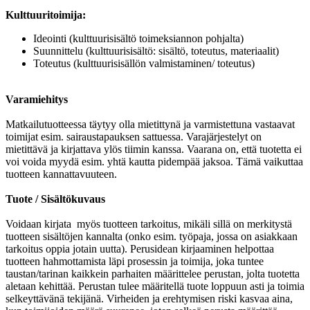
Kulttuuritoimija:
Ideointi (kulttuurisisältö toimeksiannon pohjalta)
Suunnittelu (kulttuurisisältö: sisältö, toteutus, materiaalit)
Toteutus (kulttuurisisällön valmistaminen/ toteutus)
Varamiehitys
Matkailutuotteessa täytyy olla mietittynä ja varmistettuna vastaavat
toimijat esim. sairaustapauksen sattuessa. Varajärjestelyt on
mietittävä ja kirjattava ylös tiimin kanssa. Vaarana on, että tuotetta ei
voi voida myydä esim. yhtä kautta pidempää jaksoa. Tämä vaikuttaa
tuotteen kannattavuuteen.
Tuote / Sisältökuvaus
Voidaan kirjata myös tuotteen tarkoitus, mikäli sillä on merkitystä
tuotteen sisältöjen kannalta (onko esim. työpaja, jossa on asiakkaan
tarkoitus oppia jotain uutta). Perusidean kirjaaminen helpottaa
tuotteen hahmottamista läpi prosessin ja toimija, joka tuntee
taustan/tarinan kaikkein parhaiten määrittelee perustan, jolta tuotetta
aletaan kehittää. Perustan tulee määritellä tuote loppuun asti ja toimia
selkeyttävänä tekijänä. Virheiden ja erehtymisen riski kasvaa aina,