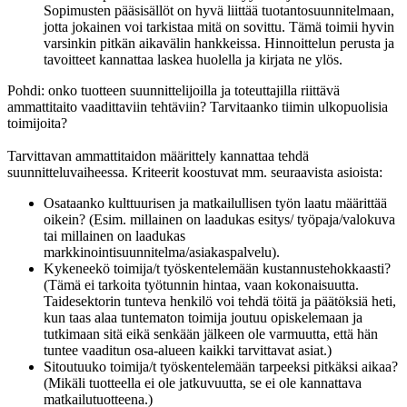
Sopimusten pääsisällöt on hyvä liittää tuotantosuunnitelmaan,
jotta jokainen voi tarkistaa mitä on sovittu. Tämä toimii hyvin
varsinkin pitkän aikavälin hankkeissa. Hinnoittelun perusta ja
tavoitteet kannattaa laskea huolella ja kirjata ne ylös.
Pohdi: onko tuotteen suunnittelijoilla ja toteuttajilla riittävä
ammattitaito vaadittaviin tehtäviin? Tarvitaanko tiimin ulkopuolisia
toimijoita?
Tarvittavan ammattitaidon määrittely kannattaa tehdä
suunnitteluvaiheessa. Kriteerit koostuvat mm. seuraavista asioista:
Osataanko kulttuurisen ja matkailullisen työn laatu määrittää
oikein? (Esim. millainen on laadukas esitys/ työpaja/valokuva
tai millainen on laadukas
markkinointisuunnitelma/asiakaspalvelu).
Kykeneekö toimija/t työskentelemään kustannustehokkaasti?
(Tämä ei tarkoita työtunnin hintaa, vaan kokonaisuutta.
Taidesektorin tunteva henkilö voi tehdä töitä ja päätöksiä heti,
kun taas alaa tuntematon toimija joutuu opiskelemaan ja
tutkimaan sitä eikä senkään jälkeen ole varmuutta, että hän
tuntee vaaditun osa-alueen kaikki tarvittavat asiat.)
Sitoutuuko toimija/t työskentelemään tarpeeksi pitkäksi aikaa?
(Mikäli tuotteella ei ole jatkuvuutta, se ei ole kannattava
matkailutuotteena.)