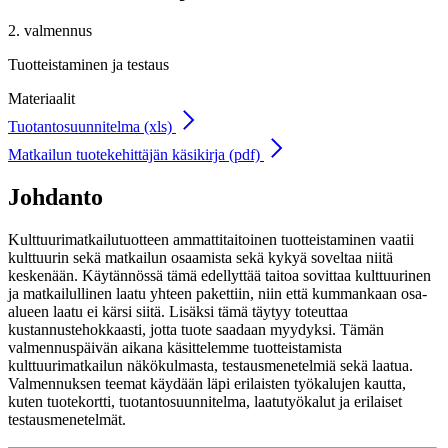
2. valmennus
Tuotteistaminen ja testaus
Materiaalit
Tuotantosuunnitelma (xls)
Matkailun tuotekehittäjän käsikirja (pdf)
Johdanto
Kulttuurimatkailutuotteen ammattitaitoinen tuotteistaminen vaatii
kulttuurin sekä matkailun osaamista sekä kykyä soveltaa niitä
keskenään. Käytännössä tämä edellyttää taitoa sovittaa kulttuurinen
ja matkailullinen laatu yhteen pakettiin, niin että kummankaan osa-
alueen laatu ei kärsi siitä. Lisäksi tämä täytyy toteuttaa
kustannustehokkaasti, jotta tuote saadaan myydyksi. Tämän
valmennuspäivän aikana käsittelemme tuotteistamista
kulttuurimatkailun näkökulmasta, testausmenetelmiä sekä laatua.
Valmennuksen teemat käydään läpi erilaisten työkalujen kautta,
kuten tuotekortti, tuotantosuunnitelma, laatutyökalut ja erilaiset
testausmenetelmät.