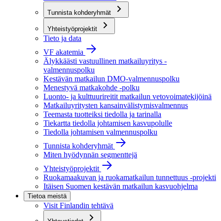
Tunnista kohderyhmät
Yhteistyöprojektit
Tieto ja data
VF akatemia
Älykkäästi vastuullinen matkailuyritys -
valmennuspolku
Kestävän matkailun DMO-valmennuspolku
Menestyvä matkakohde -polku
Luonto- ja kulttuurireitit matkailun vetovoimatekijöinä
Matkailuyritysten kansainvälistymisvalmennus
Teemasta tuotteiksi tiedolla ja tarinalla
Tiekartta tiedolla johtamisen kasvupolulle
Tiedolla johtamisen valmennuspolku
Tunnista kohderyhmät
Miten hyödynnän segmenttejä
Yhteistyöprojektit
Ruokamaakuvan ja ruokamatkailun tunnettuus -projekti
Itäisen Suomen kestävän matkailun kasvuohjelma
Tietoa meistä
Visit Finlandin tehtävä