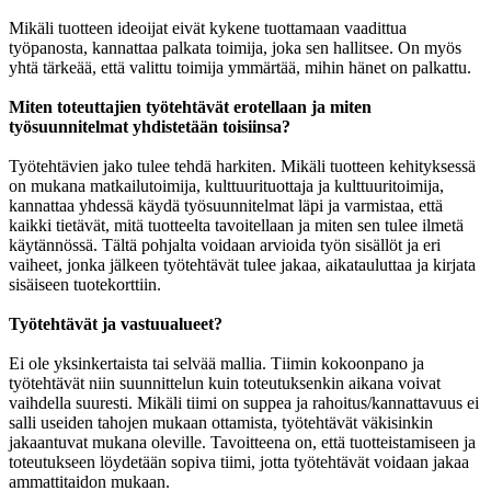
Mikäli tuotteen ideoijat eivät kykene tuottamaan vaadittua
työpanosta, kannattaa palkata toimija, joka sen hallitsee. On myös
yhtä tärkeää, että valittu toimija ymmärtää, mihin hänet on palkattu.
Miten toteuttajien työtehtävät erotellaan ja miten
työsuunnitelmat yhdistetään toisiinsa?
Työtehtävien jako tulee tehdä harkiten. Mikäli tuotteen kehityksessä
on mukana matkailutoimija, kulttuurituottaja ja kulttuuritoimija,
kannattaa yhdessä käydä työsuunnitelmat läpi ja varmistaa, että
kaikki tietävät, mitä tuotteelta tavoitellaan ja miten sen tulee ilmetä
käytännössä. Tältä pohjalta voidaan arvioida työn sisällöt ja eri
vaiheet, jonka jälkeen työtehtävät tulee jakaa, aikatauluttaa ja kirjata
sisäiseen tuotekorttiin.
Työtehtävät ja vastuualueet?
Ei ole yksinkertaista tai selvää mallia. Tiimin kokoonpano ja
työtehtävät niin suunnittelun kuin toteutuksenkin aikana voivat
vaihdella suuresti. Mikäli tiimi on suppea ja rahoitus/kannattavuus ei
salli useiden tahojen mukaan ottamista, työtehtävät väkisinkin
jakaantuvat mukana oleville. Tavoitteena on, että tuotteistamiseen ja
toteutukseen löydetään sopiva tiimi, jotta työtehtävät voidaan jakaa
ammattitaidon mukaan.