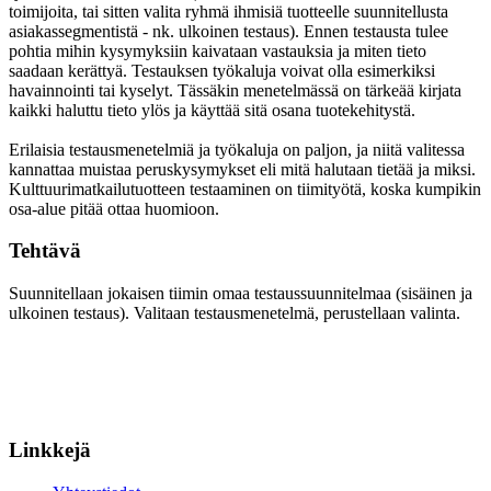
toimijoita, tai sitten valita ryhmä ihmisiä tuotteelle suunnitellusta
asiakassegmentistä - nk. ulkoinen testaus). Ennen testausta tulee
pohtia mihin kysymyksiin kaivataan vastauksia ja miten tieto
saadaan kerättyä. Testauksen työkaluja voivat olla esimerkiksi
havainnointi tai kyselyt. Tässäkin menetelmässä on tärkeää kirjata
kaikki haluttu tieto ylös ja käyttää sitä osana tuotekehitystä.
Erilaisia testausmenetelmiä ja työkaluja on paljon, ja niitä valitessa
kannattaa muistaa peruskysymykset eli mitä halutaan tietää ja miksi.
Kulttuurimatkailutuotteen testaaminen on tiimityötä, koska kumpikin
osa-alue pitää ottaa huomioon.
Tehtävä
Suunnitellaan jokaisen tiimin omaa testaussuunnitelmaa (sisäinen ja
ulkoinen testaus). Valitaan testausmenetelmä, perustellaan valinta.
Linkkejä