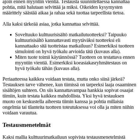
ajoin ennen myyntiin vientiä. Testausta suunniteltaessa kannattaa
pohtia, mitä halutaan selvittää ja miksi. Oikeiden kysymysten
määrittely säästää aikaa ja rahaa sekä tuottaa tarpeellista tietoa.
Alla kaksi tärkeää asiaa, jotka kannattaa selvittää.
Soveltuuko kulttuurisisältö matkailutuotteeksi? Taipuuko
kulttuurisisältö kannattavasti myytäväksi tuotteeksi eli
kannattaako sitä tuotteistaa matkailuun? Esimerkiksi tuotteen
simulointi on hyvä työkalu arvioida tätä (kuvaus alla).
Miten tuote toimii käytännössä? Tuotteen on testattava ennen
myyntiin vientiä. Esimerkiksi koeasiakasryhmätestaus on
hyvä työkalu tähän (kuvaus alla).
Periaatteessa kaikkea voidaan testata, mutta onko siinä järkeä?
Testauksen tarve vähenee, kun tiimissä on tarpeeksi laaja osaaminen
sisältöjen suhteen. On siis kannattavampaa hankkia sopivat osaajat
tiimiin, kuin testata kaikkea mahdollista. Yksi hyvä testauksen
muoto on keskustella aiheesta tiimin kanssa ja pohtia millaisia
ongelmia tai tilanteita tuotteen toteutuksessa voi olla ja miten niihin
voidaan varautua.
Testausmenetelmät
Kaksi mallia kulttuurimatkailuun sopivista testausmenetelmistä