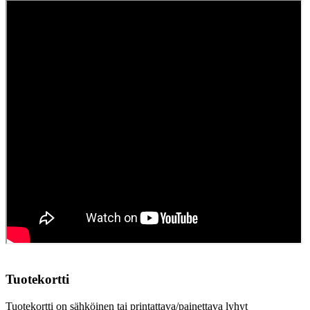
Tuotekortti
Tuotekortti on sähköinen tai printattava/painettava lyhyt