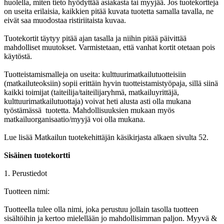
huolella, miten tieto hyödyttää asiakasta tai myyjää. Jos tuotekortteja
on useita erilaisia, kaikkien pitää kuvata tuotetta samalla tavalla, ne
eivät saa muodostaa ristiriitaista kuvaa.
Tuotekortit täytyy pitää ajan tasalla ja niihin pitää päivittää
mahdolliset muutokset. Varmistetaan, että vanhat kortit otetaan pois
käytöstä.
Tuotteistamismalleja on useita: kulttuurimatkailutuotteisiin
(matkailuteoksiin) sopii erittäin hyvin tuotteistamistyöpaja, sillä siinä
kaikki toimijat (taiteilija/taiteilijaryhmä, matkailuyrittäjä,
kulttuurimatkailutuottaja) voivat heti alusta asti olla mukana
työstämässä tuotetta. Mahdollisuuksien mukaan myös
matkailuorganisaatio/myyjä voi olla mukana.
Lue lisää Matkailun tuotekehittäjän käsikirjasta alkaen sivulta 52.
Sisäinen tuotekortti
1. Perustiedot
Tuotteen nimi:
Tuotteella tulee olla nimi, joka perustuu jollain tasolla tuotteen
sisältöihin ja kertoo mielellään jo mahdollisimman paljon. Myyvä &