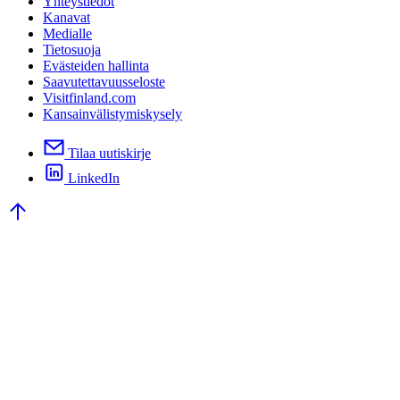
Yhteystiedot
Kanavat
Medialle
Tietosuoja
Evästeiden hallinta
Saavutettavuusseloste
Visitfinland.com
Kansainvälistymiskysely
Tilaa uutiskirje
LinkedIn