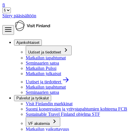
fi
Siirry pääsisältöön
Ajankohtaiset
Uutiset ja tiedotteet
Matkailun tapahtumat
Seminaarien satoa
Matkailun Pulssi
Matkailun julkaisut
Uutiset ja tiedotteet
Matkailun tapahtumat
Seminaarien satoa
Palvelut ja työkalut
Visit Finlandin markkinat
Suomi kongressien ja yritystapahtumien kohteena FCB
Sustainable Travel Finland ohjelma STF
VF akatemia
Matkailun vaikuttavuus