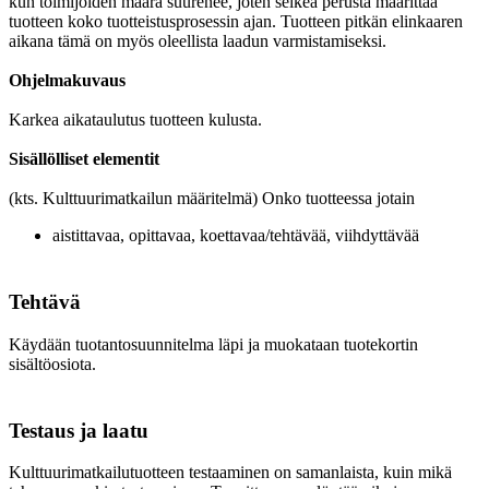
kun toimijoiden määrä suurenee, joten selkeä perusta määrittää
tuotteen koko tuotteistusprosessin ajan. Tuotteen pitkän elinkaaren
aikana tämä on myös oleellista laadun varmistamiseksi.
Ohjelmakuvaus
Karkea aikataulutus tuotteen kulusta.
Sisällölliset elementit
(kts. Kulttuurimatkailun määritelmä) Onko tuotteessa jotain
aistittavaa, opittavaa, koettavaa/tehtävää, viihdyttävää
Tehtävä
Käydään tuotantosuunnitelma läpi ja muokataan tuotekortin
sisältöosiota.
Testaus ja laatu
Kulttuurimatkailutuotteen testaaminen on samanlaista, kuin mikä