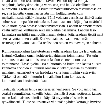
tahansa muukin testaaminen. Tavoitteena on löytää vikoja,
ongelmia, kehityskohteita ja varmistaa, että kaikki oleellinen on
huomioitu. Erottava tekijä kulttuurimatkailutuotteen testauksessa on
se, että tuotetta kannattaa testata niin kulttuurisesta kuin
matkailullisesta näkökulmasta. Tällä voidaan varmistaa riittävä laatu
suhteessa kumpaakin toimialaan. Laatu taas on tekijä, joka määrittää
onko tuote hyvä omassa viitekehyksessään. Laadun hahmottaminen
vaatii riittävää kulttuurin sekä matkailun osaamista. Laadun taso
kannattaa määrittää mahdollisimman ajoissa, jotta saadaan tietää mitä
sen saavuttaminen vaatii. Korkea laatutaso vaatii enemmän
resursseja eli kannattaa olla realistinen omien voimavarojen suhteen.
Kulttuurimatkailun Laatutesterin avulla saadaan käytyä läpi erilaisia
laatunäkökulmia oman kohteen/tapahtuman toiminnassa. Testerin
tarkoitus on auttaa tunnistamaan laadun elementit omassa
toiminnassa. Tässä työkalussa ei huomioida kulttuurin laatua eli sitä
kannattaa arvioida kulttuurin omassa viitekehyksessä esimerkiksi
millainen teatteriesitys on laadukas verrattuna muihin vastaaviin.
Tärkeintä on että kulttuurin ja matkailun laatu kohtaavat,
kummankaan kärsimättä liikaa.
Testausta voidaan tehdä monessa eri vaiheessa. Se voidaan ottaa
osaksi suunnittelua, kokeilla jotain yksittäistä osaa tuotteesta, katsoa
miten kokonaisuus toimii tai käyttää myynnin edistämisen
työvälineenä. Tuote on testattava vähintään yhden kerran ja hyvissä