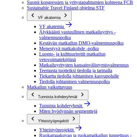
Suomi kongressien ja yritystapahtumien kohteena FCB
Sustainable Travel Finland ohjelma STF
VF akatemia
VF akatemia
Älykkäästi vastuullinen matkailuyritys -
valmennuspolku
Kestävän matkailun DMO-valmennuspolku
Menestyvä matkakohde -polku
Luonto- ja kulttuurireitit matkailun
vetovoimatekijöinä
Matkailuyritysten kansainvälistymisvalmennus
Teemasta tuotteiksi tiedolla ja tarinalla
Tiekartta tiedolla johtamisen kasvupolulle
Tiedolla johtamisen valmennuspolku
Matkailun vaikuttavuus
Tunnista kohderyhmät
Tunnista kohderyhmät
Miten hyödynnän segmenttejä
Yhteistyöprojektit
Yhteistyöprojektit
Ruokamaakuvan ja ruokamatkailun tunnettuus -