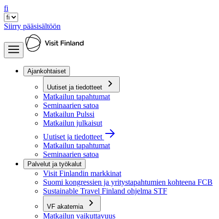
fi
Siirry pääsisältöön
Ajankohtaiset
Uutiset ja tiedotteet
Matkailun tapahtumat
Seminaarien satoa
Matkailun Pulssi
Matkailun julkaisut
Uutiset ja tiedotteet
Matkailun tapahtumat
Seminaarien satoa
Palvelut ja työkalut
Visit Finlandin markkinat
Suomi kongressien ja yritystapahtumien kohteena FCB
Sustainable Travel Finland ohjelma STF
VF akatemia
Matkailun vaikuttavuus