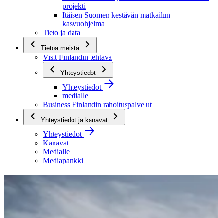
projekti
Itäisen Suomen kestävän matkailun
kasvuohjelma
Tieto ja data
Tietoa meistä
Visit Finlandin tehtävä
Yhteystiedot
Yhteystiedot
medialle
Business Finlandin rahoituspalvelut
Yhteystiedot ja kanavat
Yhteystiedot
Kanavat
Medialle
Mediapankki