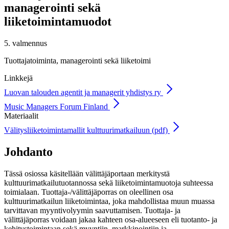
managerointi sekä
liiketoimintamuodot
5. valmennus
Tuottajatoiminta, managerointi sekä liiketoimi
Linkkejä
Luovan talouden agentit ja managerit yhdistys ry
Music Managers Forum Finland
Materiaalit
Välitysliiketoimintamallit kulttuurimatkailuun (pdf)
Johdanto
Tässä osiossa käsitellään välittäjäportaan merkitystä
kulttuurimatkailutuotannossa sekä liiketoimintamuotoja suhteessa
toimialaan. Tuottaja-/välittäjäporras on oleellinen osa
kulttuurimatkailun liiketoimintaa, joka mahdollistaa muun muassa
tarvittavan myyntivolyymin saavuttamisen. Tuottaja- ja
välittäjäporras voidaan jakaa kahteen osa-alueeseen eli tuotanto- ja
kehitystoimintaan sekä myyntiin, markkinointiin ja