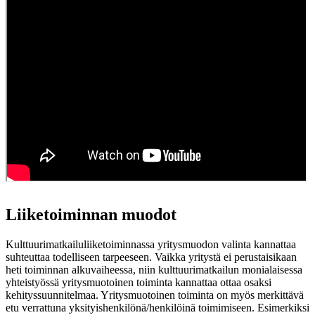
Liiketoiminnan muodot
Kulttuurimatkailuliiketoiminnassa yritysmuodon valinta kannattaa
suhteuttaa todelliseen tarpeeseen. Vaikka yritystä ei perustaisikaan
heti toiminnan alkuvaiheessa, niin kulttuurimatkailun monialaisessa
yhteistyössä yritysmuotoinen toiminta kannattaa ottaa osaksi
kehityssuunnitelmaa. Yritysmuotoinen toiminta on myös merkittävä
etu verrattuna yksityishenkilönä/henkilöinä toimimiseen. Esimerkiksi