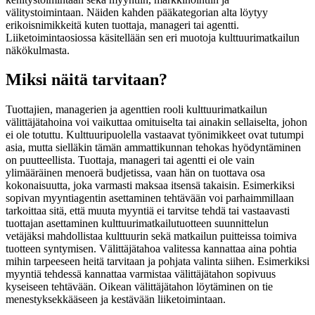
välitystoimintaan. Näiden kahden pääkategorian alta löytyy
erikoisnimikkeitä kuten tuottaja, manageri tai agentti.
Liiketoimintaosiossa käsitellään sen eri muotoja kulttuurimatkailun
näkökulmasta.
Miksi näitä tarvitaan?
Tuottajien, managerien ja agenttien rooli kulttuurimatkailun
välittäjätahoina voi vaikuttaa omituiselta tai ainakin sellaiselta, johon
ei ole totuttu. Kulttuuripuolella vastaavat työnimikkeet ovat tutumpi
asia, mutta sielläkin tämän ammattikunnan tehokas hyödyntäminen
on puutteellista. Tuottaja, manageri tai agentti ei ole vain
ylimääräinen menoerä budjetissa, vaan hän on tuottava osa
kokonaisuutta, joka varmasti maksaa itsensä takaisin. Esimerkiksi
sopivan myyntiagentin asettaminen tehtävään voi parhaimmillaan
tarkoittaa sitä, että muuta myyntiä ei tarvitse tehdä tai vastaavasti
tuottajan asettaminen kulttuurimatkailutuotteen suunnittelun
vetäjäksi mahdollistaa kulttuurin sekä matkailun puitteissa toimiva
tuotteen syntymisen. Välittäjätahoa valitessa kannattaa aina pohtia
mihin tarpeeseen heitä tarvitaan ja pohjata valinta siihen. Esimerkiksi
myyntiä tehdessä kannattaa varmistaa välittäjätahon sopivuus
kyseiseen tehtävään. Oikean välittäjätahon löytäminen on tie
menestyksekkääseen ja kestävään liiketoimintaan.