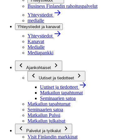
Yhteystiedot
Business Finlandin rahoituspalvelut
Yhteystiedot
medialle
Yhteystiedot ja kanavat
Yhteystiedot
Kanavat
Medialle
Mediapankki
Ajankohtaiset
Uutiset ja tiedotteet
Uutiset ja tiedotteet
Matkailun tapahtumat
Seminaarien satoa
Matkailun tapahtumat
Seminaarien satoa
Matkailun Pulssi
Matkailun julkaisut
Palvelut ja työkalut
Visit Finlandin markkinat