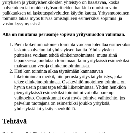
yrityksien ja yksityishenkilöiden yhteistyö on haastavaa, koska
palveluiden tai muiden työsuoritteiden hankinta onnistuu vain
palkkauksen tai laskutuspalveluiden käytön kautta. Yritysmuotoinen
toiminta takaa myös turvaa omistajilleen esimerkiksi sopimus- ja
vastuukysymyksissä.
Alla on muutama perusohje sopivan yritysmuodon valintaan.
Pieni kokeilumuotoinen toiminta voidaan toteuttaa esimerkiksi
laskutuspalvelun tai yhdistyksen kautta. Yhdistyksien
puitteissa voidaan tehdä elinkeinotoimintaa, mutta siinä
tapauksessa joudutaan toimimaan kuin yrityksissä esimerkiksi
maksamaan veroja elinkeinotoiminnasta.
Heti kun toiminta alkaa täyttämään kannattavan
liiketoiminnan merkit, niin perusta yritys tai yhdistys, joka
tekee elinkeinotoimintaa. Osakeyhtiömuotoinen toiminta on
hyvin usein paras tapa tehdä liiketoimintaa. Yhden henkilön
pienyrityksissä esimerkiksi toiminimi voi olla parempi
vaihtoehto. Osuuskunnat ovat myös toimiva vaihtoehto, jos
palvelun tuottajana on esimerkiksi joukko yrityksiä,
yhdistyksiä tai yksityishenkilöitä.
Tehtävä