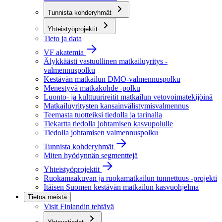
Tunnista kohderyhmät
Yhteistyöprojektit
Tieto ja data
VF akatemia
Älykkäästi vastuullinen matkailuyritys -
valmennuspolku
Kestävän matkailun DMO-valmennuspolku
Menestyvä matkakohde -polku
Luonto- ja kulttuurireitit matkailun vetovoimatekijöinä
Matkailuyritysten kansainvälistymisvalmennus
Teemasta tuotteiksi tiedolla ja tarinalla
Tiekartta tiedolla johtamisen kasvupolulle
Tiedolla johtamisen valmennuspolku
Tunnista kohderyhmät
Miten hyödynnän segmenttejä
Yhteistyöprojektit
Ruokamaakuvan ja ruokamatkailun tunnettuus -projekti
Itäisen Suomen kestävän matkailun kasvuohjelma
Tietoa meistä
Visit Finlandin tehtävä