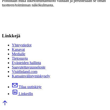
Pohditaan mikä liiketoimintamuoto valitaan ja perustellaan se oman
tuotteen/toiminnan näkökulmasta.
Linkkejä
Yhteystiedot
Kanavat
Medialle
Tietosuoja
Evästeiden hallinta
Saavutettavuusseloste
Visitfinland.com
Kansainvälistymiskysely
Tilaa uutiskirje
LinkedIn