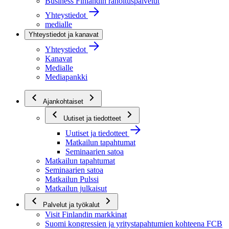
Business Finlandin rahoituspalvelut
Yhteystiedot
medialle
Yhteystiedot ja kanavat
Yhteystiedot
Kanavat
Medialle
Mediapankki
Ajankohtaiset
Uutiset ja tiedotteet
Uutiset ja tiedotteet
Matkailun tapahtumat
Seminaarien satoa
Matkailun tapahtumat
Seminaarien satoa
Matkailun Pulssi
Matkailun julkaisut
Palvelut ja työkalut
Visit Finlandin markkinat
Suomi kongressien ja yritystapahtumien kohteena FCB