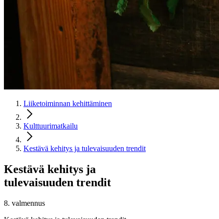
Liiketoiminnan kehittäminen
Kulttuurimatkailu
Kestävä kehitys ja tulevaisuuden trendit
Kestävä kehitys ja
tulevaisuuden trendit
8. valmennus