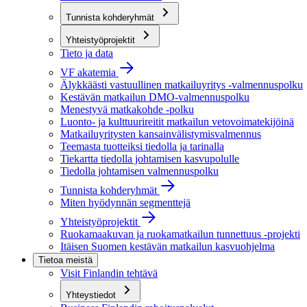
Tunnista kohderyhmät
Yhteistyöprojektit
Tieto ja data
VF akatemia
Älykkäästi vastuullinen matkailuyritys -valmennuspolku
Kestävän matkailun DMO-valmennuspolku
Menestyvä matkakohde -polku
Luonto- ja kulttuurireitit matkailun vetovoimatekijöinä
Matkailuyritysten kansainvälistymisvalmennus
Teemasta tuotteiksi tiedolla ja tarinalla
Tiekartta tiedolla johtamisen kasvupolulle
Tiedolla johtamisen valmennuspolku
Tunnista kohderyhmät
Miten hyödynnän segmenttejä
Yhteistyöprojektit
Ruokamaakuvan ja ruokamatkailun tunnettuus -projekti
Itäisen Suomen kestävän matkailun kasvuohjelma
Tietoa meistä
Visit Finlandin tehtävä
Yhteystiedot