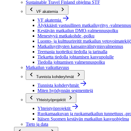
Sustainable Travel Finland ohjelma STF
VF akatemia
VF akatemia
Älykkäästi vastuullinen matkailuyritys -valmennu
Kestävän matkailun DMO-valmennuspolku
Menestyvä matkakohde -polku
Luonto- ja kulttuurireitit matkailun vetovoimatekij
Matkailuyritysten kansainvälistymisvalmennus
Teemasta tuotteiksi tiedolla ja tarinalla
Tiekartta tiedolla johtamisen kasvupolulle
Tiedolla johtamisen valmennuspolku
Matkailun vaikuttavuus
Tunnista kohderyhmät
Tunnista kohderyhmät
Miten hyödynnän segmenttejä
Yhteistyöprojektit
Yhteistyöprojektit
Ruokamaakuvan ja ruokamatkailun tunnettuus -pro
Itäisen Suomen kestävän matkailun kasvuohjelma
Tieto ja data