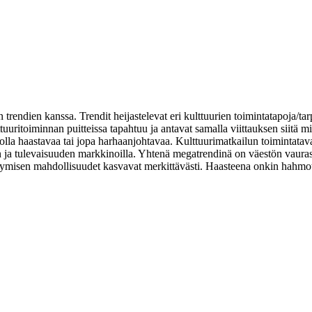
rendien kanssa. Trendit heijastelevat eri kulttuurien toimintatapoja/tarp
ttuuritoiminnan puitteissa tapahtuu ja antavat samalla viittauksen siitä 
lla haastavaa tai jopa harhaanjohtavaa. Kulttuurimatkailun toimintatava
 ja tulevaisuuden markkinoilla. Yhtenä megatrendinä on väestön vauras
misen mahdollisuudet kasvavat merkittävästi. Haasteena onkin hahmottaa