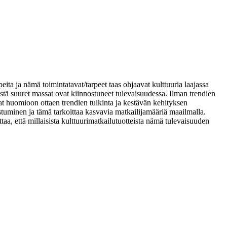
eita ja nämä toimintatavat/tarpeet taas ohjaavat kulttuuria laajassa
mistä suuret massat ovat kiinnostuneet tulevaisuudessa. Ilman trendien
t huomioon ottaen trendien tulkinta ja kestävän kehityksen
tuminen ja tämä tarkoittaa kasvavia matkailijamääriä maailmalla.
, että millaisista kulttuurimatkailutuotteista nämä tulevaisuuden