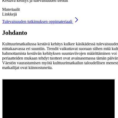
Kestävä kehitys ja tulevaisuuden trendit
Materiaalit
Linkkejä
Tulevaisuuden tutkimuksen oppimateriaali
Johdanto
Kulttuurimatkailussa kestävä kehitys kulkee käsikädessä tulevaisuuden t
mittakaavassa eri suuntiin. Trendit vaikuttavat suoraan siihen mitä kul
hahmottamista kestävän kehityksen suuntaviivojen määrittäminen voi o
periaatteiden mukaan tehdyt tuotteet ovat avainasemassa tämän päivän
Väestön vaurastumisen myötä kulttuurimatkailun taloudellisen menesty
matkailijat ovat kiinnostuneita.