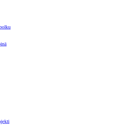
spolku
öinä
jekti