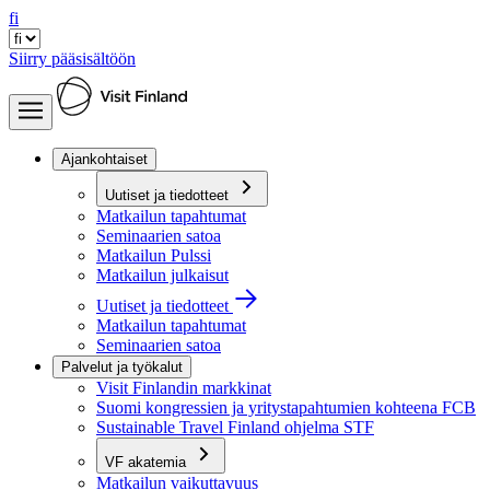
fi
Siirry pääsisältöön
Ajankohtaiset
Uutiset ja tiedotteet
Matkailun tapahtumat
Seminaarien satoa
Matkailun Pulssi
Matkailun julkaisut
Uutiset ja tiedotteet
Matkailun tapahtumat
Seminaarien satoa
Palvelut ja työkalut
Visit Finlandin markkinat
Suomi kongressien ja yritystapahtumien kohteena FCB
Sustainable Travel Finland ohjelma STF
VF akatemia
Matkailun vaikuttavuus