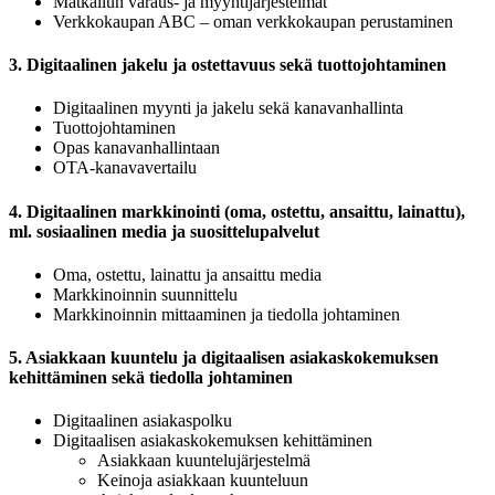
Matkailun varaus- ja myyntijärjestelmät
Verkkokaupan ABC – oman verkkokaupan perustaminen
3. Digitaalinen jakelu ja ostettavuus sekä tuottojohtaminen
Digitaalinen myynti ja jakelu sekä kanavanhallinta
Tuottojohtaminen
Opas kanavanhallintaan
OTA-kanavavertailu
4. Digitaalinen markkinointi (oma, ostettu, ansaittu, lainattu),
ml. sosiaalinen media ja suosittelupalvelut
Oma, ostettu, lainattu ja ansaittu media
Markkinoinnin suunnittelu
Markkinoinnin mittaaminen ja tiedolla johtaminen
5. Asiakkaan kuuntelu ja digitaalisen asiakaskokemuksen
kehittäminen sekä tiedolla johtaminen
Digitaalinen asiakaspolku
Digitaalisen asiakaskokemuksen kehittäminen
Asiakkaan kuuntelujärjestelmä
Keinoja asiakkaan kuunteluun