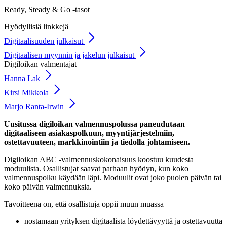
Ready, Steady & Go -tasot
Hyödyllisiä linkkejä
Digitaalisuuden julkaisut
Digitaalisen myynnin ja jakelun julkaisut
Digiloikan valmentajat
Hanna Lak
Kirsi Mikkola
Marjo Ranta-Irwin
Uusitussa digiloikan valmennuspolussa paneudutaan
digitaaliseen asiakaspolkuun, myyntijärjestelmiin,
ostettavuuteen, markkinointiin ja tiedolla johtamiseen.
Digiloikan ABC -valmennuskokonaisuus koostuu kuudesta
moduulista. Osallistujat saavat parhaan hyödyn, kun koko
valmennuspolku käydään läpi. Moduulit ovat joko puolen päivän tai
koko päivän valmennuksia.
Tavoitteena on, että osallistuja oppii muun muassa
nostamaan yrityksen digitaalista löydettävyyttä ja ostettavuutta