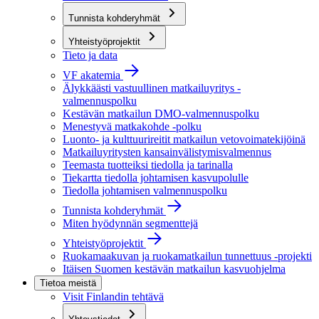
Tunnista kohderyhmät
Yhteistyöprojektit
Tieto ja data
VF akatemia
Älykkäästi vastuullinen matkailuyritys -
valmennuspolku
Kestävän matkailun DMO-valmennuspolku
Menestyvä matkakohde -polku
Luonto- ja kulttuurireitit matkailun vetovoimatekijöinä
Matkailuyritysten kansainvälistymisvalmennus
Teemasta tuotteiksi tiedolla ja tarinalla
Tiekartta tiedolla johtamisen kasvupolulle
Tiedolla johtamisen valmennuspolku
Tunnista kohderyhmät
Miten hyödynnän segmenttejä
Yhteistyöprojektit
Ruokamaakuvan ja ruokamatkailun tunnettuus -projekti
Itäisen Suomen kestävän matkailun kasvuohjelma
Tietoa meistä
Visit Finlandin tehtävä