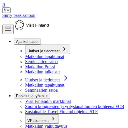
fi
Siirry pääsisältöön
Ajankohtaiset
Uutiset ja tiedotteet
Matkailun tapahtumat
Seminaarien satoa
Matkailun Pulssi
Matkailun julkaisut
Uutiset ja tiedotteet
Matkailun tapahtumat
Seminaarien satoa
Palvelut ja työkalut
Visit Finlandin markkinat
Suomi kongressien ja yritystapahtumien kohteena FCB
Sustainable Travel Finland ohjelma STF
VF akatemia
Matkailun vaikuttavuus