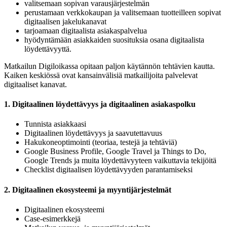
valitsemaan sopivan varausjärjestelmän
perustamaan verkkokaupan ja valitsemaan tuotteilleen sopivat
digitaalisen jakelukanavat
tarjoamaan digitaalista asiakaspalvelua
hyödyntämään asiakkaiden suosituksia osana digitaalista
löydettävyyttä.
Matkailun Digiloikassa opitaan paljon käytännön tehtävien kautta.
Kaiken keskiössä ovat kansainvälisiä matkailijoita palvelevat
digitaaliset kanavat.
1. Digitaalinen löydettävyys ja digitaalinen asiakaspolku
Tunnista asiakkaasi
Digitaalinen löydettävyys ja saavutettavuus
Hakukoneoptimointi (teoriaa, testejä ja tehtäviä)
Google Business Profile, Google Travel ja Things to Do,
Google Trends ja muita löydettävyyteen vaikuttavia tekijöitä
Checklist digitaalisen löydettävyyden parantamiseksi
2. Digitaalinen ekosysteemi ja myyntijärjestelmät
Digitaalinen ekosysteemi
Case-esimerkkejä