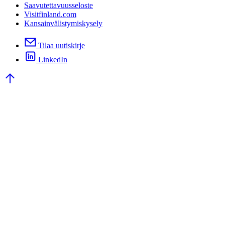
Saavutettavuusseloste
Visitfinland.com
Kansainvälistymiskysely
Tilaa uutiskirje
LinkedIn