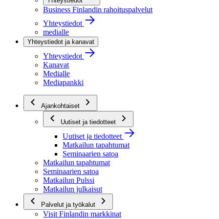
Yhteystiedot
Business Finlandin rahoituspalvelut
Yhteystiedot
medialle
Yhteystiedot ja kanavat
Yhteystiedot
Kanavat
Medialle
Mediapankki
Ajankohtaiset
Uutiset ja tiedotteet
Uutiset ja tiedotteet
Matkailun tapahtumat
Seminaarien satoa
Matkailun tapahtumat
Seminaarien satoa
Matkailun Pulssi
Matkailun julkaisut
Palvelut ja työkalut
Visit Finlandin markkinat