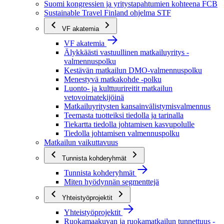
Suomi kongressien ja yritystapahtumien kohteena FCB
Sustainable Travel Finland ohjelma STF
VF akatemia
VF akatemia
Älykkäästi vastuullinen matkailuyritys -
valmennuspolku
Kestävän matkailun DMO-valmennuspolku
Menestyvä matkakohde -polku
Luonto- ja kulttuurireitit matkailun
vetovoimatekijöinä
Matkailuyritysten kansainvälistymisvalmennus
Teemasta tuotteiksi tiedolla ja tarinalla
Tiekartta tiedolla johtamisen kasvupolulle
Tiedolla johtamisen valmennuspolku
Matkailun vaikuttavuus
Tunnista kohderyhmät
Tunnista kohderyhmät
Miten hyödynnän segmenttejä
Yhteistyöprojektit
Yhteistyöprojektit
Ruokamaakuvan ja ruokamatkailun tunnettuus -