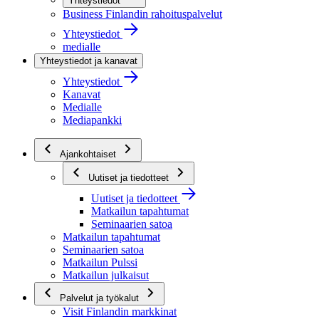
Yhteystiedot
Business Finlandin rahoituspalvelut
Yhteystiedot
medialle
Yhteystiedot ja kanavat
Yhteystiedot
Kanavat
Medialle
Mediapankki
Ajankohtaiset
Uutiset ja tiedotteet
Uutiset ja tiedotteet
Matkailun tapahtumat
Seminaarien satoa
Matkailun tapahtumat
Seminaarien satoa
Matkailun Pulssi
Matkailun julkaisut
Palvelut ja työkalut
Visit Finlandin markkinat