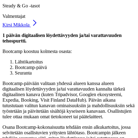
Steady & Go -tasot
Valmentajat
Kirsi Mikkola
1 päivän digitaalisen löydettävyyden ja/tai varattavuuden
tehospurtti.
Bootcamp koostuu kolmesta osasta:
Lähtökartoitus
Bootcamp-päivä
Seuranta
Bootcamp-päivään valitaan yhdessä alueen kanssa alueen
digitaalisen löydettävyyden ja/tai varattavuuden kannalta tärkeä
digitaalinen kanava (kuten Tripadvisor, Googlen ekosysteemi,
Expedia, Booking, Visit Finland DataHub). Päivän aikana
tutustutaan valitun kanavan ominaisuuksiin ja mahdollisuuksiin sekä
työstetään ja päivitetään sisältöjä kyseiseen kanavaan. Osallistujien
tulee ottaa mukaan omat tietokoneet tai päätelaitteet.
Osana Bootcamp-kokonaisuutta tehdään ensin alkukartoitus, jossa
selvitetään osallistuvien yritysten lähtötaso. Bootcampin jälkeen