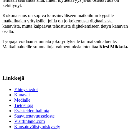
tehdään seurantaa siitä, miten löydettävyys ja/tai ostettavuus on
kehittynyt.
Kokonaisuus on sopiva kansainväliseen matkailuun kypsille
matkailualan yrityksille, joilla on jo kokemusta digitaalisista
kanavista, mutta kaipaavat tehostusta digitekemiseen tietyn kanavan
osalta.
Työpaja voidaan suunnata joko yrityksille tai matkailualueille.
Matkailualueille suunnattuja valmennuksia toteuttaa
Kirsi Mikkola.
Linkkejä
Yhteystiedot
Kanavat
Medialle
Tietosuoja
Evästeiden hallinta
Saavutettavuusseloste
Visitfinland.com
Kansainvälistymiskysely