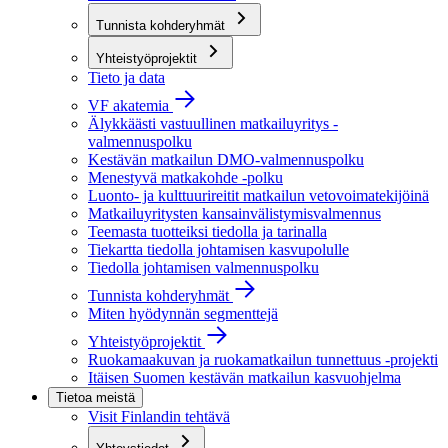
Tunnista kohderyhmät
Yhteistyöprojektit
Tieto ja data
VF akatemia
Älykkäästi vastuullinen matkailuyritys -
valmennuspolku
Kestävän matkailun DMO-valmennuspolku
Menestyvä matkakohde -polku
Luonto- ja kulttuurireitit matkailun vetovoimatekijöinä
Matkailuyritysten kansainvälistymisvalmennus
Teemasta tuotteiksi tiedolla ja tarinalla
Tiekartta tiedolla johtamisen kasvupolulle
Tiedolla johtamisen valmennuspolku
Tunnista kohderyhmät
Miten hyödynnän segmenttejä
Yhteistyöprojektit
Ruokamaakuvan ja ruokamatkailun tunnettuus -projekti
Itäisen Suomen kestävän matkailun kasvuohjelma
Tietoa meistä
Visit Finlandin tehtävä