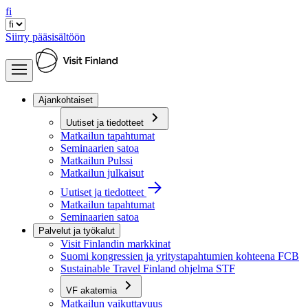
fi
Siirry pääsisältöön
Ajankohtaiset
Uutiset ja tiedotteet
Matkailun tapahtumat
Seminaarien satoa
Matkailun Pulssi
Matkailun julkaisut
Uutiset ja tiedotteet
Matkailun tapahtumat
Seminaarien satoa
Palvelut ja työkalut
Visit Finlandin markkinat
Suomi kongressien ja yritystapahtumien kohteena FCB
Sustainable Travel Finland ohjelma STF
VF akatemia
Matkailun vaikuttavuus