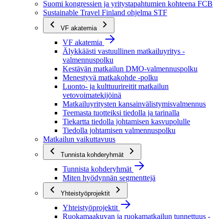
Suomi kongressien ja yritystapahtumien kohteena FCB
Sustainable Travel Finland ohjelma STF
VF akatemia
VF akatemia
Älykkäästi vastuullinen matkailuyritys -
valmennuspolku
Kestävän matkailun DMO-valmennuspolku
Menestyvä matkakohde -polku
Luonto- ja kulttuurireitit matkailun
vetovoimatekijöinä
Matkailuyritysten kansainvälistymisvalmennus
Teemasta tuotteiksi tiedolla ja tarinalla
Tiekartta tiedolla johtamisen kasvupolulle
Tiedolla johtamisen valmennuspolku
Matkailun vaikuttavuus
Tunnista kohderyhmät
Tunnista kohderyhmät
Miten hyödynnän segmenttejä
Yhteistyöprojektit
Yhteistyöprojektit
Ruokamaakuvan ja ruokamatkailun tunnettuus -