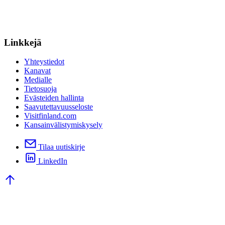
Linkkejä
Yhteystiedot
Kanavat
Medialle
Tietosuoja
Evästeiden hallinta
Saavutettavuusseloste
Visitfinland.com
Kansainvälistymiskysely
Tilaa uutiskirje
LinkedIn