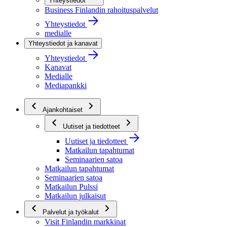
Yhteystiedot
Business Finlandin rahoituspalvelut
Yhteystiedot
medialle
Yhteystiedot ja kanavat
Yhteystiedot
Kanavat
Medialle
Mediapankki
Ajankohtaiset
Uutiset ja tiedotteet
Uutiset ja tiedotteet
Matkailun tapahtumat
Seminaarien satoa
Matkailun tapahtumat
Seminaarien satoa
Matkailun Pulssi
Matkailun julkaisut
Palvelut ja työkalut
Visit Finlandin markkinat