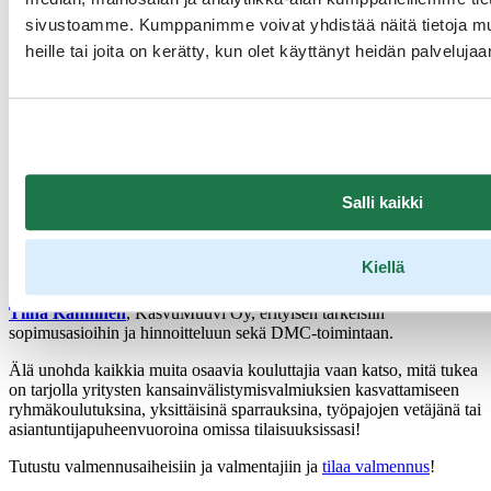
sivustoamme. Kumppanimme voivat yhdistää näitä tietoja muihi
heille tai joita on kerätty, kun olet käyttänyt heidän palvelujaa
Kuva: Harri Tarvainen
Palvelujaan matkailuelinkeinon osaamisen vahvistamiseen tarjoavat:
Lieven de Rycke
, Edge Group Oy, peer-to-peer sparraajana etenkin
kansainvälisen liiketoiminnan kehittämiseen ja johtamiseen, brändin
Salli kaikki
rakentamiseen, kansainväliseen myyntiin.
Heikki Närvänen
, Amazing City Oy, peer-to-peer sparraajana
Kiellä
tarjonnan hiomiseen kansainvälisille markkinoille.
Tiina Kanninen
, KasvuMuuvi Oy, erityisen tärkeisiin
sopimusasioihin ja hinnoitteluun sekä DMC-toimintaan.
Älä unohda kaikkia muita osaavia kouluttajia vaan katso, mitä tukea
on tarjolla yritysten kansainvälistymisvalmiuksien kasvattamiseen
ryhmäkoulutuksina, yksittäisinä sparrauksina, työpajojen vetäjänä tai
asiantuntijapuheenvuoroina omissa tilaisuuksissasi!
Tutustu valmennusaiheisiin ja valmentajiin ja
tilaa valmennus
!