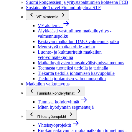
Suomi kongressien ja yritystapahtumien kohteena FCB
Sustainable Travel Finland ohjelma STF
VF akatemia
VF akatemia
Älykkäästi vastuullinen matkailuyritys -
valmennuspolku
Kestävän matkailun DMO-valmennuspolku
Menestyvä matkakohde -polku
Luonto- ja kulttuurireitit matkailun
vetovoimatekijöinä
Matkailuyritysten kansainvälistymisvalmennus
Teemasta tuotteiksi tiedolla ja tarinalla
Tiekartta tiedolla johtamisen kasvupolulle
Tiedolla johtamisen valmennuspolku
Matkailun vaikuttavuus
Tunnista kohderyhmät
Tunnista kohderyhmät
Miten hyödynnän segmenttejä
Yhteistyöprojektit
Yhteistyöprojektit
Ruokamaakuvan ja ruokamatkailun tunnettuus -