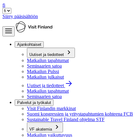
fi
Siirry pääsisältöön
Ajankohtaiset
Uutiset ja tiedotteet
Matkailun tapahtumat
Seminaarien satoa
Matkailun Pulssi
Matkailun julkaisut
Uutiset ja tiedotteet
Matkailun tapahtumat
Seminaarien satoa
Palvelut ja työkalut
Visit Finlandin markkinat
Suomi kongressien ja yritystapahtumien kohteena FCB
Sustainable Travel Finland ohjelma STF
VF akatemia
Matkailun vaikuttavuus