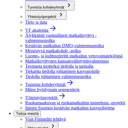
Tunnista kohderyhmät
Yhteistyöprojektit
Tieto ja data
VF akatemia
Älykkäästi vastuullinen matkailuyritys -
valmennuspolku
Kestävän matkailun DMO-valmennuspolku
Menestyvä matkakohde -polku
Luonto- ja kulttuurireitit matkailun vetovoimatekijöinä
Matkailuyritysten kansainvälistymisvalmennus
Teemasta tuotteiksi tiedolla ja tarinalla
Tiekartta tiedolla johtamisen kasvupolulle
Tiedolla johtamisen valmennuspolku
Tunnista kohderyhmät
Miten hyödynnän segmenttejä
Yhteistyöprojektit
Ruokamaakuvan ja ruokamatkailun tunnettuus -projekti
Itäisen Suomen kestävän matkailun kasvuohjelma
Tietoa meistä
Visit Finlandin tehtävä