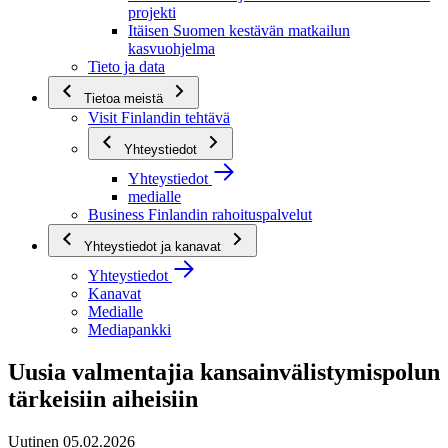
projekti
Itäisen Suomen kestävän matkailun
kasvuohjelma
Tieto ja data
Tietoa meistä
Visit Finlandin tehtävä
Yhteystiedot
Yhteystiedot
medialle
Business Finlandin rahoituspalvelut
Yhteystiedot ja kanavat
Yhteystiedot
Kanavat
Medialle
Mediapankki
Uusia valmentajia kansainvälistymispolun
tärkeisiin aiheisiin
Uutinen 05.02.2026