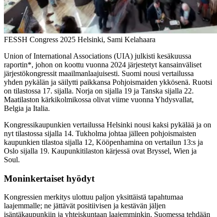
FESSH Congress 2025 Helsinki, Sami Kelahaara
Union of International Associations (UIA) julkisti kesäkuussa
raportin*, johon on koottu vuonna 2024 järjestetyt kansainväliset
järjestökongressit maailmanlaajuisesti. Suomi nousi vertailussa
yhden pykälän ja säilytti paikkansa Pohjoismaiden ykkösenä. Ruotsi
on tilastossa 17. sijalla. Norja on sijalla 19 ja Tanska sijalla 22.
Maatilaston kärkikolmikossa olivat viime vuonna Yhdysvallat,
Belgia ja Italia.
Kongressikaupunkien vertailussa Helsinki nousi kaksi pykälää ja on
nyt tilastossa sijalla 14. Tukholma johtaa jälleen pohjoismaisten
kaupunkien tilastoa sijalla 12, Kööpenhamina on vertailun 13:s ja
Oslo sijalla 19. Kaupunkitilaston kärjessä ovat Bryssel, Wien ja
Soul.
Moninkertaiset hyödyt
Kongressien merkitys ulottuu paljon yksittäistä tapahtumaa
laajemmalle; ne jättävät positiivisen ja kestävän jäljen
isäntäkaupunkiin ja yhteiskuntaan laajemminkin. Suomessa tehdään