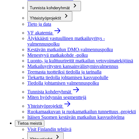
Tunnista kohderyhmät
Yhteistyöprojektit
Tieto ja data
VF akatemia
Älykkäästi vastuullinen matkailuyritys -
valmennuspolku
Kestävän matkailun DMO-valmennuspolku
Menestyvä matkakohde -polku
Luonto- ja kulttuurireitit matkailun vetovoimatekijöinä
Matkailuyritysten kansainvälistymisvalmennus
Teemasta tuotteiksi tiedolla ja tarinalla
Tiekartta tiedolla johtamisen kasvupolulle
Tiedolla johtamisen valmennuspolku
Tunnista kohderyhmät
Miten hyödynnän segmenttejä
Yhteistyöprojektit
Ruokamaakuvan ja ruokamatkailun tunnettuus -projekti
Itäisen Suomen kestävän matkailun kasvuohjelma
Tietoa meistä
Visit Finlandin tehtävä