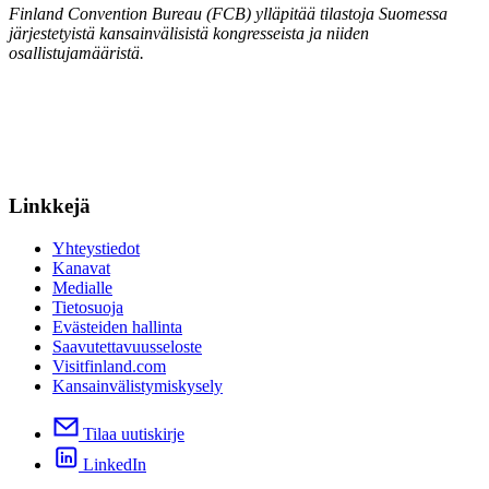
Finland Convention Bureau (FCB) ylläpitää tilastoja Suomessa
järjestetyistä kansainvälisistä kongresseista ja niiden
osallistujamääristä.
Linkkejä
Yhteystiedot
Kanavat
Medialle
Tietosuoja
Evästeiden hallinta
Saavutettavuusseloste
Visitfinland.com
Kansainvälistymiskysely
Tilaa uutiskirje
LinkedIn