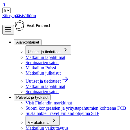
fi
Siirry pääsisältöön
Ajankohtaiset
Uutiset ja tiedotteet
Matkailun tapahtumat
Seminaarien satoa
Matkailun Pulssi
Matkailun julkaisut
Uutiset ja tiedotteet
Matkailun tapahtumat
Seminaarien satoa
Palvelut ja työkalut
Visit Finlandin markkinat
Suomi kongressien ja yritystapahtumien kohteena FCB
Sustainable Travel Finland ohjelma STF
VF akatemia
Matkailun vaikuttavuus