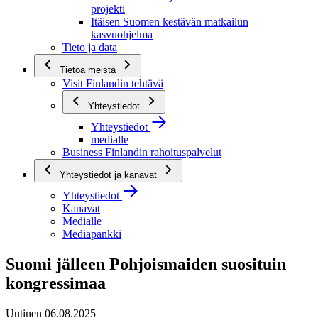
projekti
Itäisen Suomen kestävän matkailun
kasvuohjelma
Tieto ja data
Tietoa meistä
Visit Finlandin tehtävä
Yhteystiedot
Yhteystiedot
medialle
Business Finlandin rahoituspalvelut
Yhteystiedot ja kanavat
Yhteystiedot
Kanavat
Medialle
Mediapankki
Suomi jälleen Pohjoismaiden suosituin
kongressimaa
Uutinen 06.08.2025