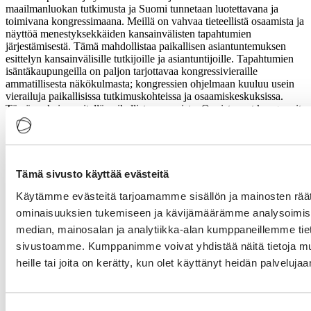
maailmanluokan tutkimusta ja Suomi tunnetaan luotettavana ja
toimivana kongressimaana. Meillä on vahvaa tieteellistä osaamista ja
näyttöä menestyksekkäiden kansainvälisten tapahtumien
järjestämisestä. Tämä mahdollistaa paikallisen asiantuntemuksen
esittelyn kansainvälisille tutkijoille ja asiantuntijoille. Tapahtumien
isäntäkaupungeilla on paljon tarjottavaa kongressivieraille
ammatillisesta näkökulmasta; kongressien ohjelmaan kuuluu usein
vierailuja paikallisissa tutkimuskohteissa ja osaamiskeskuksissa.
Tämä on keino esitellä paikallista osaamista. Onnistuneet kongressit
kasvattavat Suomen ja järjestävän tahon mainetta.
Tänä kesänä kongresseja on tehty näkyväksi myös laajemmin.
Esimerkiksi Helsingissä järjestetyn neurologikongressin (Congress
of the European Academy of Neurology) yhteydessä järjestettiin
Tämä sivusto käyttää evästeitä
maksuton yleisölle avoin aivoterveyspäivä, jonka tavoitteena oli
lisätä tietoisuutta sairauksista ja niiden ennaltaehkäisystä sekä
Käytämme evästeitä tarjoamamme sisällön ja mainosten räät
parantaa ymmärrystä aivoterveydestä. Luennoilla esiteltiin myös
ominaisuuksien tukemiseen ja kävijämäärämme analysoimise
konkreettisia keinoja aivoterveyden edistämiseen ja arjen
median, mainosalan ja analytiikka-alan kumppaneillemme tieto
hyvinvoinnin parantamiseen.
sivustoamme. Kumppanimme voivat yhdistää näitä tietoja muihi
Unohtumattomia elämyksiä ja osallistujaennätyksiä
heille tai joita on kerätty, kun olet käyttänyt heidän palvelujaa
Vierailut suomalaisissa yliopistoissa ja tutkimuslaitoksissa sekä
tapaamiset alan asiantuntijoiden ja potentiaalisten uusien asiakkaiden