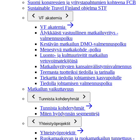
Suomi kongressien ja yritystapahtumien kohteena FCB
Sustainable Travel Finland ohjelma STF
VF akatemia
VF akatemia
Älykkäästi vastuullinen matkailuyritys -
valmennuspolku
Kestävän matkailun DMO-valmennuspolku
Menestyvä matkakohde -polku
Luonto- ja kulttuurireitit matkailun
vetovoimatekijöinä
Matkailuyritysten kansainvälistymisvalmennus
Teemasta tuotteiksi tiedolla ja tarinalla
Tiekartta tiedolla johtamisen kasvupolulle
Tiedolla johtamisen valmennuspolku
Matkailun vaikuttavuus
Tunnista kohderyhmät
Tunnista kohderyhmät
Miten hyödynnän segmenttejä
Yhteistyöprojektit
Yhteistyöprojektit
Ruokamaakuvan ja ruokamatkailun tunnettuus -