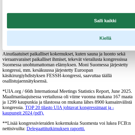
kanssa ovat monille kongressiosallistujille merkittävä osa
kongressikokemusta. FCB:n tekemän tutkimuksen** mukaan
kongressin ohjelma onkin tärkein syy osallistua kongressiin – näin
kertoo 84 % FCB:n tutkimukseen vastanneista kongressivieraista.
Salli kaikki
Muita tekijöitä ovat verkostoituminen (62 %) ja oman työn esittely
(57 %). Myös Suomi isäntämaana kiinnostaa, sillä moni
kongressiosallistuja saapuu Suomeen ensimmäistä, muttei suinkaan
viimeistä, kertaa. Moni harkitsee Suomea matkakohteena myös
Kiellä
tulevaisuudessa.
Ainutlaatuiset paikalliset kokemukset, kuten sauna ja luonto sekä
vieraanvaraiset paikalliset ihmiset, tekevät vierailusta kongressissa
Suomessa unohtumattoman elämyksen. Moni Suomessa järjestetty
kongressi, mm. kesäkuussa järjestetty Euroopan
käsikirurgiyhdistyksen FESSH-kongressi, saavuttaa täällä
osallistujaennätyksensä.
*UIA.org / 66th International Meetings Statistics Report, June 2025.
Maailmanlaajuisessa vertailussa oli viime vuonna mukana 167 maata
ja 1299 kaupunkia ja tilastossa on mukana lähes 8900 kansainvälistä
kongressia.
TOP 20 tilasto UIA johtavat kongressimaat ja -
kaupungit 2024 (pdf).
**Lisää kongressivieraiden kokemuksia Suomesta voi lukea FCB:n
nettisivuilta:
Delegaattitutkimuksen raportti.