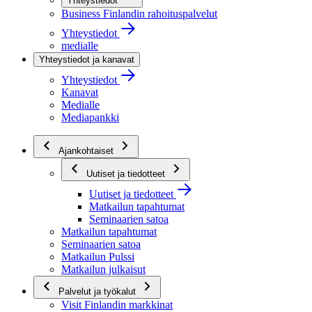
Yhteystiedot
Business Finlandin rahoituspalvelut
Yhteystiedot
medialle
Yhteystiedot ja kanavat
Yhteystiedot
Kanavat
Medialle
Mediapankki
Ajankohtaiset
Uutiset ja tiedotteet
Uutiset ja tiedotteet
Matkailun tapahtumat
Seminaarien satoa
Matkailun tapahtumat
Seminaarien satoa
Matkailun Pulssi
Matkailun julkaisut
Palvelut ja työkalut
Visit Finlandin markkinat