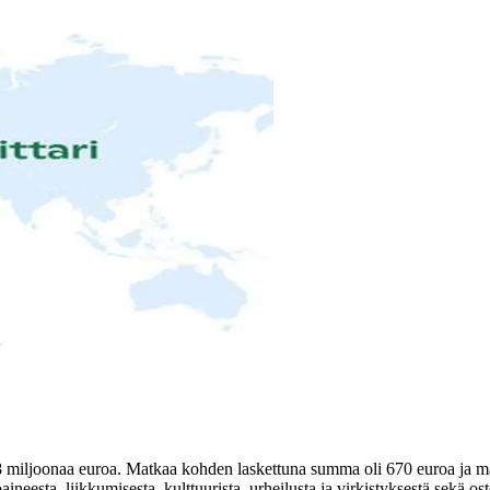
8 miljoonaa euroa. Matkaa kohden laskettuna summa oli 670 euroa ja m
ineesta, liikkumisesta, kulttuurista, urheilusta ja virkistyksestä sekä o