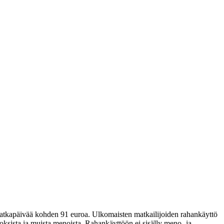
atkapäivää kohden 91 euroa. Ulkomaisten matkailijoiden rahankäyttö
stoksista ja muista menoista. Rahankäyttöön ei sisälly meno- ja