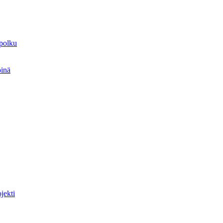
spolku
öinä
jekti