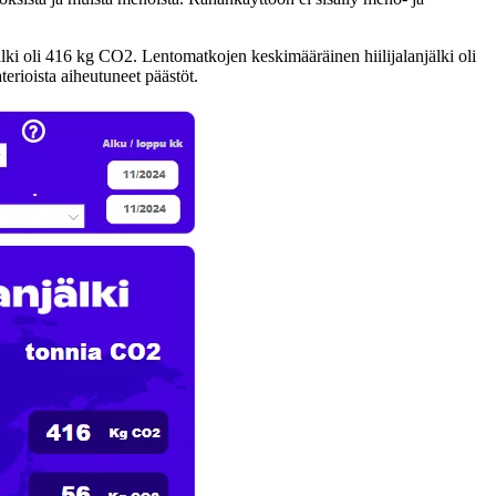
älki oli 416 kg CO2. Lentomatkojen keskimääräinen hiilijalanjälki oli
erioista aiheutuneet päästöt.