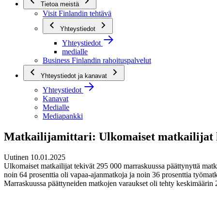
Tietoa meistä
Visit Finlandin tehtävä
Yhteystiedot
Yhteystiedot
medialle
Business Finlandin rahoituspalvelut
Yhteystiedot ja kanavat
Yhteystiedot
Kanavat
Medialle
Mediapankki
Matkailijamittari: Ulkomaiset matkailija
Uutinen 10.01.2025
Ulkomaiset matkailijat tekivät 295 000 marraskuussa päättynyttä matka
noin 64 prosenttia oli vapaa-ajanmatkoja ja noin 36 prosenttia työmat
Marraskuussa päättyneiden matkojen varaukset oli tehty keskimäärin 2 