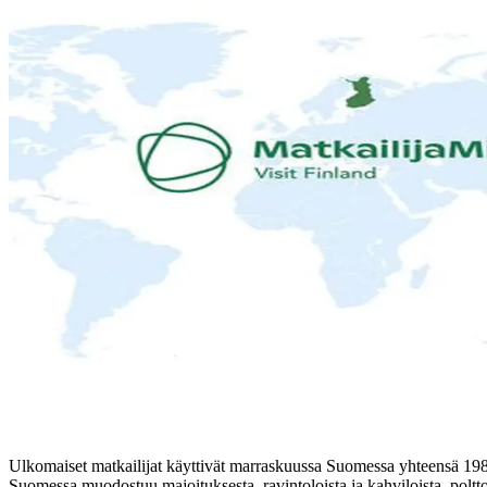
Ulkomaiset matkailijat käyttivät marraskuussa Suomessa yhteensä 19
Suomessa muodostuu majoituksesta, ravintoloista ja kahviloista, polttoa