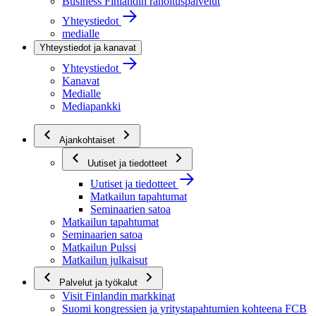
Business Finlandin rahoituspalvelut
Yhteystiedot
medialle
Yhteystiedot ja kanavat
Yhteystiedot
Kanavat
Medialle
Mediapankki
Ajankohtaiset
Uutiset ja tiedotteet
Uutiset ja tiedotteet
Matkailun tapahtumat
Seminaarien satoa
Matkailun tapahtumat
Seminaarien satoa
Matkailun Pulssi
Matkailun julkaisut
Palvelut ja työkalut
Visit Finlandin markkinat
Suomi kongressien ja yritystapahtumien kohteena FCB