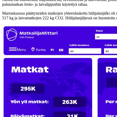
paluumatkan lento- ja laivalippuihin käytettyä rahaa.
Marraskuussa päättyneiden matkojen yhteenlaskettu hiilijalanjälki oli 
517 kg ja laivamatkojen 222 kg CO2. Hiilijalanjäljessä on huomioitu m