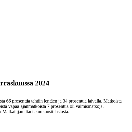
arraskuussa 2024
66 prosenttia tehtiin lentäen ja 34 prosenttia laivalla. Matkoista
istä vapaa-ajanmatkoista 7 prosenttia oli valmismatkoja.
Matkailijamittari -kuukausitilastosta.