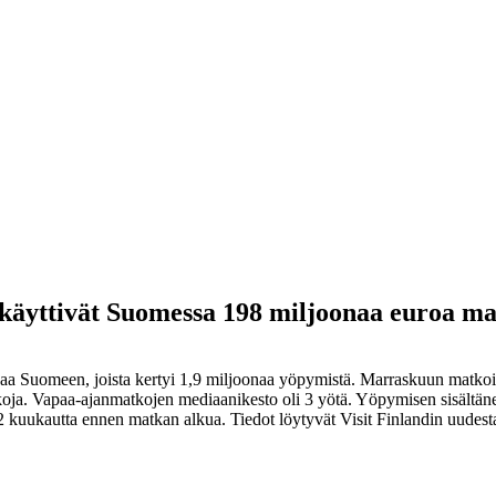
t käyttivät Suomessa 198 miljoonaa euroa m
a Suomeen, joista kertyi 1,9 miljoonaa yöpymistä. Marraskuun matkoista 
koja. Vapaa-ajanmatkojen mediaanikesto oli 3 yötä. Yöpymisen sisältäne
kuukautta ennen matkan alkua. Tiedot löytyvät Visit Finlandin uudesta 