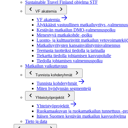
Sustainable Travel Finland ohjelma STF
VF akatemia
VF akatemia
Älykkäästi vastuullinen matkailuyritys -valmennu
Kestävän matkailun DMO-valmennuspolku
Menestyvä matkakohde -polku
Luonto- ja kulttuurireitit matkailun vetovoimatekij
Matkailuyritysten kansainvälistymisvalmennus
Teemasta tuotteiksi tiedolla ja tarinalla
Tiekartta tiedolla johtamisen kasvupolulle
Tiedolla johtamisen valmennuspolku
Matkailun vaikuttavuus
Tunnista kohderyhmät
Tunnista kohderyhmät
Miten hyödynnän segmenttejä
Yhteistyöprojektit
Yhteistyöprojektit
Ruokamaakuvan ja ruokamatkailun tunnettuus -pro
Itäisen Suomen kestävän matkailun kasvuohjelma
Tieto ja data