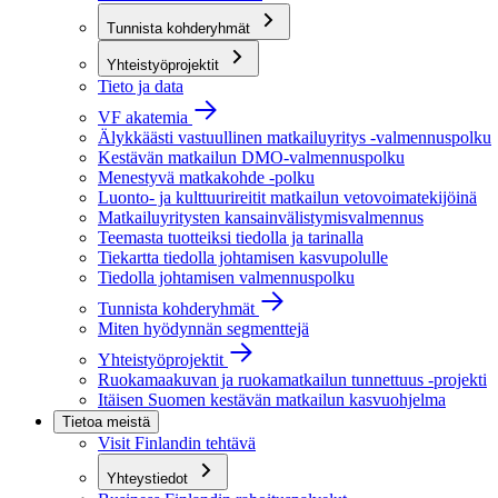
Tunnista kohderyhmät
Yhteistyöprojektit
Tieto ja data
VF akatemia
Älykkäästi vastuullinen matkailuyritys -valmennuspolku
Kestävän matkailun DMO-valmennuspolku
Menestyvä matkakohde -polku
Luonto- ja kulttuurireitit matkailun vetovoimatekijöinä
Matkailuyritysten kansainvälistymisvalmennus
Teemasta tuotteiksi tiedolla ja tarinalla
Tiekartta tiedolla johtamisen kasvupolulle
Tiedolla johtamisen valmennuspolku
Tunnista kohderyhmät
Miten hyödynnän segmenttejä
Yhteistyöprojektit
Ruokamaakuvan ja ruokamatkailun tunnettuus -projekti
Itäisen Suomen kestävän matkailun kasvuohjelma
Tietoa meistä
Visit Finlandin tehtävä
Yhteystiedot