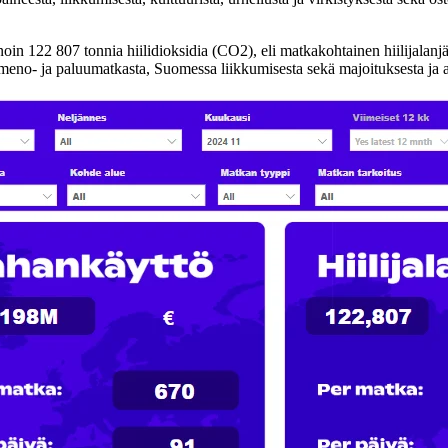
noin 122 807 tonnia hiilidioksidia (CO2), eli matkakohtainen hiilijalanj
eno- ja paluumatkasta, Suomessa liikkumisesta sekä majoituksesta ja at