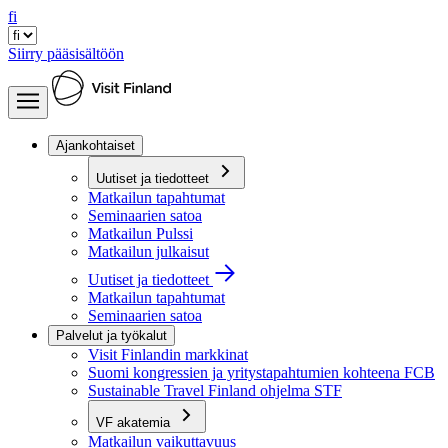
fi
Siirry pääsisältöön
Ajankohtaiset
Uutiset ja tiedotteet
Matkailun tapahtumat
Seminaarien satoa
Matkailun Pulssi
Matkailun julkaisut
Uutiset ja tiedotteet
Matkailun tapahtumat
Seminaarien satoa
Palvelut ja työkalut
Visit Finlandin markkinat
Suomi kongressien ja yritystapahtumien kohteena FCB
Sustainable Travel Finland ohjelma STF
VF akatemia
Matkailun vaikuttavuus