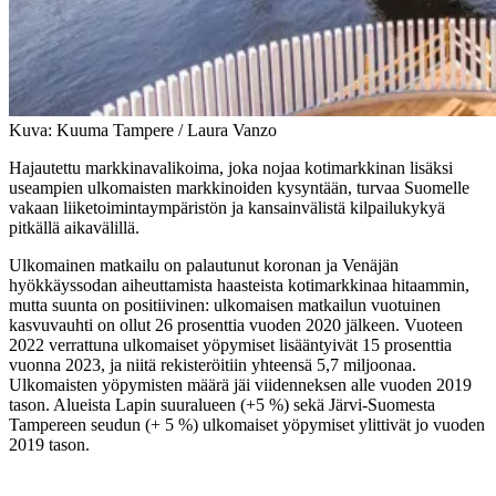
Kuva: Kuuma Tampere / Laura Vanzo
Hajautettu markkinavalikoima, joka nojaa kotimarkkinan lisäksi
useampien ulkomaisten markkinoiden kysyntään, turvaa Suomelle
vakaan liiketoimintaympäristön ja kansainvälistä kilpailukykyä
pitkällä aikavälillä.
Ulkomainen matkailu on palautunut koronan ja Venäjän
hyökkäyssodan aiheuttamista haasteista kotimarkkinaa hitaammin,
mutta suunta on positiivinen: ulkomaisen matkailun vuotuinen
kasvuvauhti on ollut 26 prosenttia vuoden 2020 jälkeen. Vuoteen
2022 verrattuna ulkomaiset yöpymiset lisääntyivät 15 prosenttia
vuonna 2023, ja niitä rekisteröitiin yhteensä 5,7 miljoonaa.
Ulkomaisten yöpymisten määrä jäi viidenneksen alle vuoden 2019
tason. Alueista Lapin suuralueen (+5 %) sekä Järvi-Suomesta
Tampereen seudun (+ 5 %) ulkomaiset yöpymiset ylittivät jo vuoden
2019 tason.