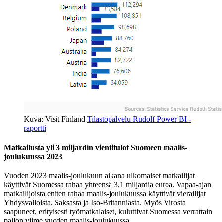
Kuva: Visit Finland
Tilastopalvelu Rudolf Power BI -
raportti
Matkailusta yli 3 miljardin vientitulot Suomeen maalis-
joulukuussa 2023
Vuoden 2023 maalis-joulukuun aikana ulkomaiset matkailijat
käyttivät Suomessa rahaa yhteensä 3,1 miljardia euroa. Vapaa-ajan
matkailijoista eniten rahaa maalis-joulukuussa käyttivät vierailijat
Yhdysvalloista, Saksasta ja Iso-Britanniasta. Myös Virosta
saapuneet, erityisesti työmatkalaiset, kuluttivat Suomessa verrattain
paljon viime vuoden maalis-joulukuussa.