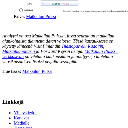
Kuva:
Matkailun Pulssi
Analyysi on osa Matkailun Pulssia, jossa seurataan matkailun
ajankohtaista tilannetta datan valossa. Tässä katsauksessa on
käytetty lähteenä Visit Finlandin
Tilastopalvelu Rudolfin
,
Matkailijamittarin
ja Forward Keysin tietoja.
Matkailun Pulssi –
verkkosivua
päivitetään kuukausittain ja analyyseja tuotetaan
vuosikatsauksen lisäksi neljältä sesongilta.
Lue lisää:
Matkailun Pulssi
Linkkejä
Yhteystiedot
Kanavat
Medialle