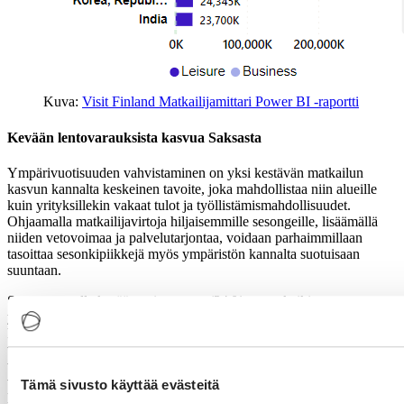
Kuva:
Visit Finland Matkailijamittari Power BI -raportti
Kevään lentovarauksista kasvua Saksasta
Ympärivuotisuuden vahvistaminen on yksi kestävän matkailun
kasvun kannalta keskeinen tavoite, joka mahdollistaa niin alueille
kuin yrityksillekin vakaat tulot ja työllistämismahdollisuudet.
Ohjaamalla matkailijavirtoja hiljaisemmille sesongeille, lisäämällä
niiden vetovoimaa ja palvelutarjontaa, voidaan parhaimmillaan
tasoittaa sesonkipiikkejä myös ympäristön kannalta suotuisaan
suuntaan.
Suomen tasolla kesään painottuvaa (34 % osuus kaikista
yöpymisistä vuonna 2023) matkailua tulisi saada lisättyä myös
keväällä (22 %), syksyllä (22 %) ja talvella (22 %), ja kasvua
voidaan saada ulkomailta. Jos kevään ulkomaisen kysynnän
volyymi saataisiin nostettua samalle tasolle kuin kesällä, voisimme
viime vuoden tietojen perusteella saavuttaa jopa 6 miljoonan euron
Tämä sivusto käyttää evästeitä
lisätulot.