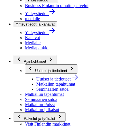
Yhteystiedot
Business Finlandin rahoituspalvelut
Yhteystiedot
medialle
Yhteystiedot ja kanavat
Yhteystiedot
Kanavat
Medialle
Mediapankki
Ajankohtaiset
Uutiset ja tiedotteet
Uutiset ja tiedotteet
Matkailun tapahtumat
Seminaarien satoa
Matkailun tapahtumat
Seminaarien satoa
Matkailun Pulssi
Matkailun julkaisut
Palvelut ja työkalut
Visit Finlandin markkinat