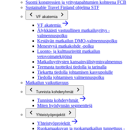
Suomi kongressien ja yritystapahtumien kohteena FCB
Sustainable Travel Finland ohjelma STF
VF akatemia
VF akatemia
Älykkäästi vastuullinen matkailuyritys -
valmennuspolku
Kestävän matkailun DMO-valmennuspolku
Menestyvä matkakohde -polku
Luonto- ja kulttuurireitit matkailun
vetovoimatekijöinä
Matkailuyritysten kansainvälistymisvalmennus
Teemasta tuotteiksi tiedolla ja tarinalla
Tiekartta tiedolla johtamisen kasvupolulle
Tiedolla johtamisen valmennuspolku
Matkailun vaikuttavuus
Tunnista kohderyhmät
Tunnista kohderyhmät
Miten hyödynnän segmenttejä
Yhteistyöprojektit
Yhteistyöprojektit
Ruokamaakuvan ja ruokamatkailun tunnettuus -