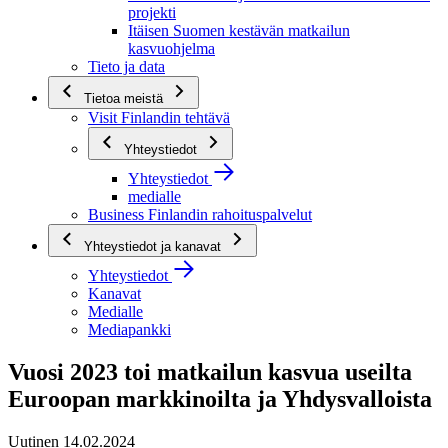
projekti
Itäisen Suomen kestävän matkailun
kasvuohjelma
Tieto ja data
Tietoa meistä
Visit Finlandin tehtävä
Yhteystiedot
Yhteystiedot
medialle
Business Finlandin rahoituspalvelut
Yhteystiedot ja kanavat
Yhteystiedot
Kanavat
Medialle
Mediapankki
Vuosi 2023 toi matkailun kasvua useilta
Euroopan markkinoilta ja Yhdysvalloista
Uutinen 14.02.2024