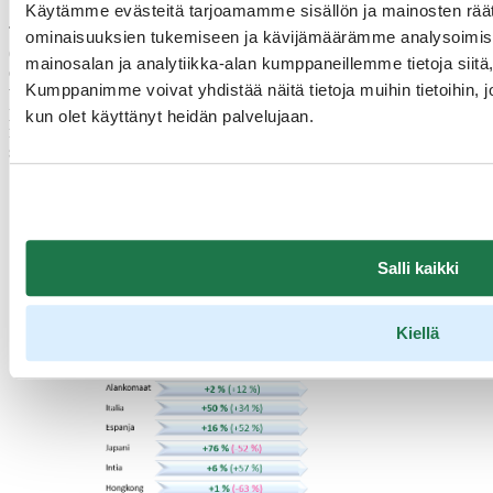
Käytämme evästeitä tarjoamamme sisällön ja mainosten räät
Tämänhetkisten tietojen mukaan ulkomaiset lentovaraukset keväälle
ominaisuuksien tukemiseen ja kävijämäärämme analysoimise
(maalis-toukokuu) 2024 ovat samalla tasolla verrattuna pandemiaa
mainosalan ja analytiikka-alan kumppaneillemme tietoja siit
edeltäneeseen vuoteen 2019. Viime vuoteen 2023 verrattuna
Kumppanimme voivat yhdistää näitä tietoja muihin tietoihin, joit
varauksia on tehty lähes viidennes enemmän eli suuntaus on
positiivinen. Kasvua on näkyvissä kevääksi etenkin Saksasta, mutta
kun olet käyttänyt heidän palvelujaan.
myös muun muassa Yhdysvalloista ja Ranskasta. Lentoasemien ja
satamien kautta kulkevista matkustajista yli 60 prosenttia tuli
Suomeen lentäen.
Salli kaikki
Kiellä