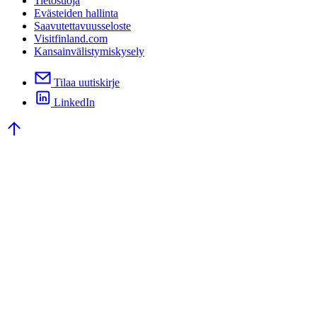
Tietosuoja
Evästeiden hallinta
Saavutettavuusseloste
Visitfinland.com
Kansainvälistymiskysely
Tilaa uutiskirje
LinkedIn