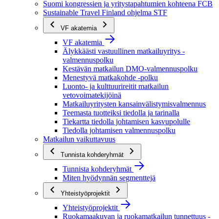
Suomi kongressien ja yritystapahtumien kohteena FCB
Sustainable Travel Finland ohjelma STF
VF akatemia
VF akatemia
Älykkäästi vastuullinen matkailuyritys -
valmennuspolku
Kestävän matkailun DMO-valmennuspolku
Menestyvä matkakohde -polku
Luonto- ja kulttuurireitit matkailun
vetovoimatekijöinä
Matkailuyritysten kansainvälistymisvalmennus
Teemasta tuotteiksi tiedolla ja tarinalla
Tiekartta tiedolla johtamisen kasvupolulle
Tiedolla johtamisen valmennuspolku
Matkailun vaikuttavuus
Tunnista kohderyhmät
Tunnista kohderyhmät
Miten hyödynnän segmenttejä
Yhteistyöprojektit
Yhteistyöprojektit
Ruokamaakuvan ja ruokamatkailun tunnettuus -