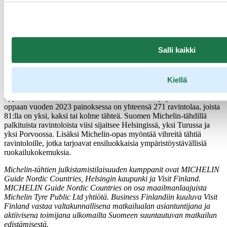
Paikallisen ruoan äärellä matkailijat kokevat ikimuistoisia elämyksiä.
Suomessa on loistavia ruokamatkailukohteita, mutta suomalaisen
ruoan korkea laatu ja elämyksellinen ruokakulttuuri eivät ole
maailmalla vielä kovin tunnettuja. Helsingissä järjestettävä
MICHELIN Guide Ceremony tukee erinomaisesti Visit Finlandin
Salli kaikki
pyrkimystä vahvistaa Suomen mainetta houkuttelevana
ruokamatkailukohteena, Visit Finlandin johtaja
Kristiina Hietasaari
kommentoi.
Kiellä
Vuosittain julkaistavaan The MICHELIN Guide Nordic Countries -
oppaaseen kuuluvat Ruotsi, Suomi, Tanska, Norja ja Islanti. Nordic-
oppaan vuoden 2023 painoksessa on yhteensä 271 ravintolaa, joista
81:lla on yksi, kaksi tai kolme tähteä. Suomen Michelin-tähdillä
palkituista ravintoloista viisi sijaitsee Helsingissä, yksi Turussa ja
yksi Porvoossa. Lisäksi Michelin-opas myöntää vihreitä tähtiä
ravintoloille, jotka tarjoavat ensiluokkaisia ympäristöystävällisiä
ruokailukokemuksia.
Michelin-tähtien julkistamistilaisuuden kumppanit ovat MICHELIN
Guide Nordic Countries, Helsingin kaupunki ja Visit Finland.
MICHELIN Guide Nordic Countries on osa maailmanlaajuista
Michelin Tyre Public Ltd yhtiötä. Business Finlandiin kuuluva Visit
Finland vastaa valtakunnallisena matkailualan asiantuntijana ja
aktiivisena toimijana ulkomailta Suomeen suuntautuvan matkailun
edistämisestä.