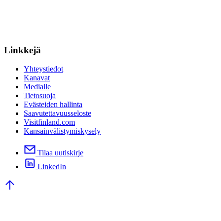
Linkkejä
Yhteystiedot
Kanavat
Medialle
Tietosuoja
Evästeiden hallinta
Saavutettavuusseloste
Visitfinland.com
Kansainvälistymiskysely
Tilaa uutiskirje
LinkedIn