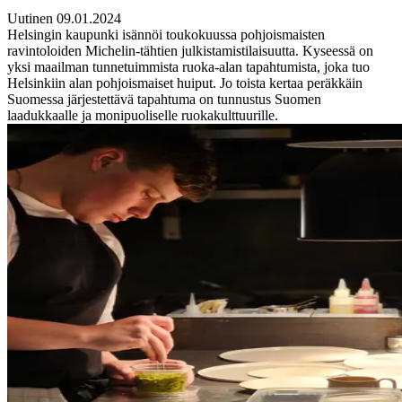
Uutinen 09.01.2024
Helsingin kaupunki isännöi toukokuussa pohjoismaisten
ravintoloiden Michelin-tähtien julkistamistilaisuutta. Kyseessä on
yksi maailman tunnetuimmista ruoka-alan tapahtumista, joka tuo
Helsinkiin alan pohjoismaiset huiput. Jo toista kertaa peräkkäin
Suomessa järjestettävä tapahtuma on tunnustus Suomen
laadukkaalle ja monipuoliselle ruokakulttuurille.