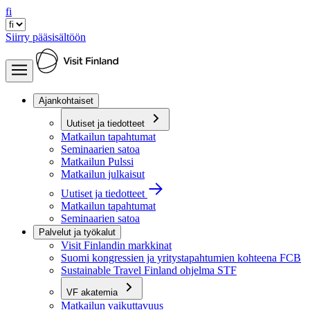
fi
Siirry pääsisältöön
Ajankohtaiset
Uutiset ja tiedotteet
Matkailun tapahtumat
Seminaarien satoa
Matkailun Pulssi
Matkailun julkaisut
Uutiset ja tiedotteet
Matkailun tapahtumat
Seminaarien satoa
Palvelut ja työkalut
Visit Finlandin markkinat
Suomi kongressien ja yritystapahtumien kohteena FCB
Sustainable Travel Finland ohjelma STF
VF akatemia
Matkailun vaikuttavuus