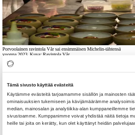
Porvoolainen ravintola Vår sai ensimmäisen Michelin-tähtensä
vuonna 2023. Kuva: Ravintola Vår
MICHELIN Guide Nordic Countries Ceremony järjestetään tänä
vuonna 27. toukokuuta helsinkiläisessä teatteri Savoyssa ja
Helsingin kaupungintalolla. Julkistamistilaisuudessa jaettavat
Michelin-tähdet ovat ravintola-alan himotuin ja arvostetuin
Tämä sivusto käyttää evästeitä
tunnustus. Uusien Michelin-tähtien lisäksi tilaisuudessa jaetaan
ympäristövastuullisuutta osoittavat MICHELIN Green Star -
Käytämme evästeitä tarjoamamme sisällön ja mainosten räät
tunnustukset sekä erikoispalkinnot.
ominaisuuksien tukemiseen ja kävijämäärämme analysoimise
Yhdessä MICHELIN Guide Nordic Countries ja Visit Finlandin
median, mainosalan ja analytiikka-alan kumppaneillemme tieto
kanssa järjestetyn tilaisuuden odotetaan houkuttelevan Helsinkiin
sivustoamme. Kumppanimme voivat yhdistää näitä tietoja muihi
satoja ravintola-alan ammattilaisia sekä kansainvälistä mediaa.
heille tai joita on kerätty, kun olet käyttänyt heidän palvelujaa
– Ruoka on olennainen osa joka ikistä matkaa ja jo vuosien ajan
nostanut merkitystään matkakohteen valintaan vaikuttavana tekijänä.