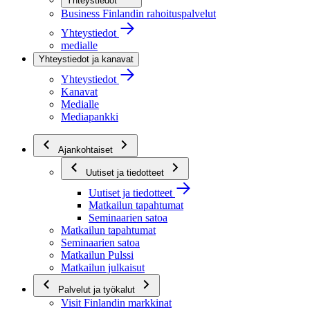
Yhteystiedot
Business Finlandin rahoituspalvelut
Yhteystiedot
medialle
Yhteystiedot ja kanavat
Yhteystiedot
Kanavat
Medialle
Mediapankki
Ajankohtaiset
Uutiset ja tiedotteet
Uutiset ja tiedotteet
Matkailun tapahtumat
Seminaarien satoa
Matkailun tapahtumat
Seminaarien satoa
Matkailun Pulssi
Matkailun julkaisut
Palvelut ja työkalut
Visit Finlandin markkinat