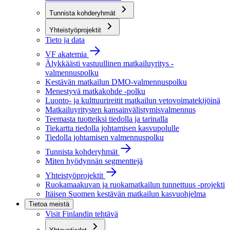
Tunnista kohderyhmät
Yhteistyöprojektit
Tieto ja data
VF akatemia
Älykkäästi vastuullinen matkailuyritys -
valmennuspolku
Kestävän matkailun DMO-valmennuspolku
Menestyvä matkakohde -polku
Luonto- ja kulttuurireitit matkailun vetovoimatekijöinä
Matkailuyritysten kansainvälistymisvalmennus
Teemasta tuotteiksi tiedolla ja tarinalla
Tiekartta tiedolla johtamisen kasvupolulle
Tiedolla johtamisen valmennuspolku
Tunnista kohderyhmät
Miten hyödynnän segmenttejä
Yhteistyöprojektit
Ruokamaakuvan ja ruokamatkailun tunnettuus -projekti
Itäisen Suomen kestävän matkailun kasvuohjelma
Tietoa meistä
Visit Finlandin tehtävä