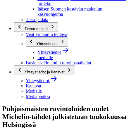
projekti
Itäisen Suomen kestävän matkailun
kasvuohjelma
Tieto ja data
Tietoa meistä
Visit Finlandin tehtävä
Yhteystiedot
Yhteystiedot
medialle
Business Finlandin rahoituspalvelut
Yhteystiedot ja kanavat
Yhteystiedot
Kanavat
Medialle
Mediapankki
Pohjoismaisten ravintoloiden uudet
Michelin-tähdet julkistetaan toukokuussa
Helsingissä