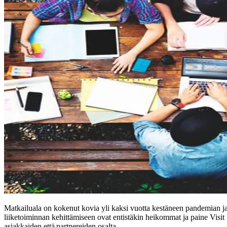
Matkailuala on kokenut kovia yli kaksi vuotta kestäneen pandemian ja
liiketoiminnan kehittämiseen ovat entistäkin heikommat ja paine Visit 
asiakkaiden että partnereiden osalta.