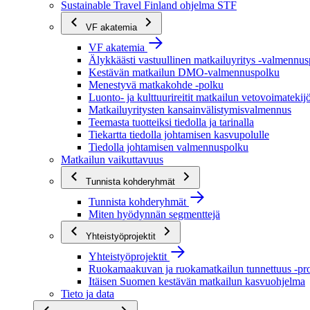
Sustainable Travel Finland ohjelma STF
VF akatemia
VF akatemia
Älykkäästi vastuullinen matkailuyritys -valmennu
Kestävän matkailun DMO-valmennuspolku
Menestyvä matkakohde -polku
Luonto- ja kulttuurireitit matkailun vetovoimatekij
Matkailuyritysten kansainvälistymisvalmennus
Teemasta tuotteiksi tiedolla ja tarinalla
Tiekartta tiedolla johtamisen kasvupolulle
Tiedolla johtamisen valmennuspolku
Matkailun vaikuttavuus
Tunnista kohderyhmät
Tunnista kohderyhmät
Miten hyödynnän segmenttejä
Yhteistyöprojektit
Yhteistyöprojektit
Ruokamaakuvan ja ruokamatkailun tunnettuus -pro
Itäisen Suomen kestävän matkailun kasvuohjelma
Tieto ja data