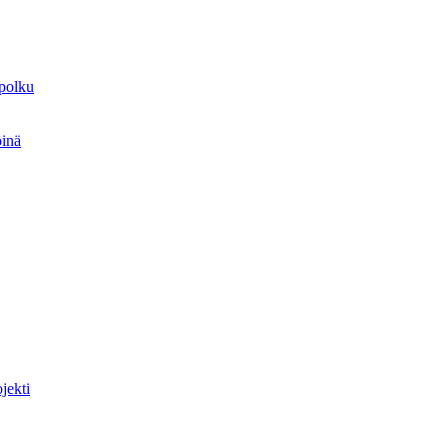
spolku
öinä
jekti