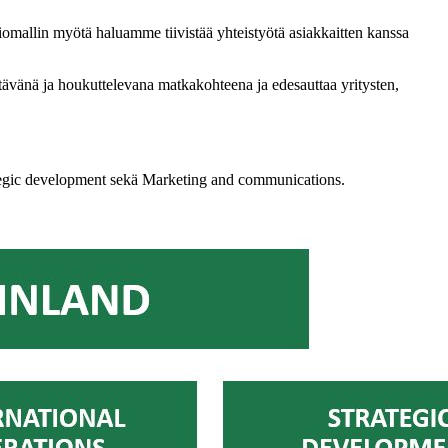
iomallin myötä haluamme tiivistää yhteistyötä asiakkaitten kanssa
tävänä ja houkuttelevana matkakohteena ja edesauttaa yritysten,
rategic development sekä Marketing and communications.