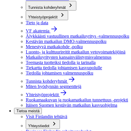
Tunnista kohderyhmät
Yhteistyöprojektit
Tieto ja data
VF akatemia
Älykkäästi vastuullinen matkailuyritys -valmennuspolku
Kestävän matkailun DMO-valmennuspolku
Menestyvä matkakohde -polku
Luonto- ja kulttuurireitit matkailun vetovoimatekijöinä
Matkailuyritysten kansainvälistymisvalmennus
Teemasta tuotteiksi tiedolla ja tarinalla
Tiekartta tiedolla johtamisen kasvupolulle
Tiedolla johtamisen valmennuspolku
Tunnista kohderyhmät
Miten hyödynnän segmenttejä
Yhteistyöprojektit
Ruokamaakuvan ja ruokamatkailun tunnettuus -projekti
Itäisen Suomen kestävän matkailun kasvuohjelma
Tietoa meistä
Visit Finlandin tehtävä
Yhteystiedot