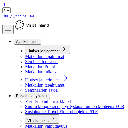
fi
Siirry pääsisältöön
Ajankohtaiset
Uutiset ja tiedotteet
Matkailun tapahtumat
Seminaarien satoa
Matkailun Pulssi
Matkailun julkaisut
Uutiset ja tiedotteet
Matkailun tapahtumat
Seminaarien satoa
Palvelut ja työkalut
Visit Finlandin markkinat
Suomi kongressien ja yritystapahtumien kohteena FCB
Sustainable Travel Finland ohjelma STF
VF akatemia
Matkailun vaikuttavuus