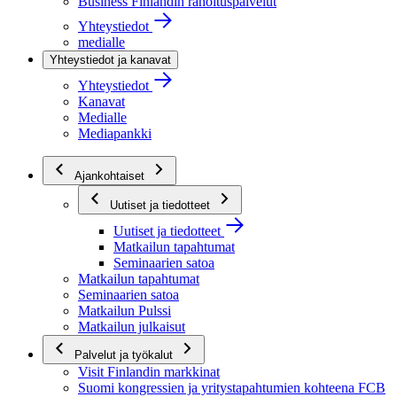
Business Finlandin rahoituspalvelut
Yhteystiedot
medialle
Yhteystiedot ja kanavat
Yhteystiedot
Kanavat
Medialle
Mediapankki
Ajankohtaiset
Uutiset ja tiedotteet
Uutiset ja tiedotteet
Matkailun tapahtumat
Seminaarien satoa
Matkailun tapahtumat
Seminaarien satoa
Matkailun Pulssi
Matkailun julkaisut
Palvelut ja työkalut
Visit Finlandin markkinat
Suomi kongressien ja yritystapahtumien kohteena FCB