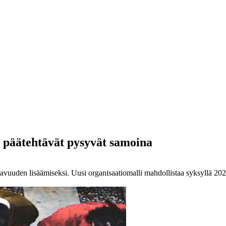
, päätehtävät pysyvät samoina
ttavuuden lisäämiseksi. Uusi organisaatiomalli mahdollistaa syksyllä 20