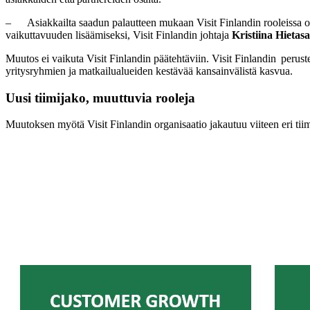
– Asiakkailta saadun palautteen mukaan Visit Finlandin rooleissa on 
vaikuttavuuden lisäämiseksi, Visit Finlandin johtaja
Kristiina Hietasa
Muutos ei vaikuta Visit Finlandin päätehtäviin. Visit Finlandin perus
yritysryhmien ja matkailualueiden kestävää kansainvälistä kasvua.
Uusi tiimijako, muuttuvia rooleja
Muutoksen myötä Visit Finlandin organisaatio jakautuu viiteen eri t