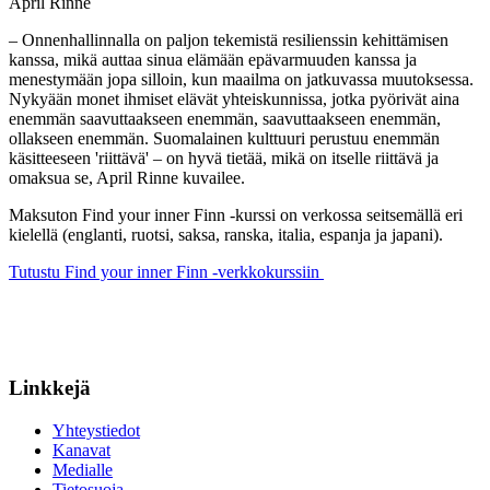
April Rinne
– Onnenhallinnalla on paljon tekemistä resilienssin kehittämisen
kanssa, mikä auttaa sinua elämään epävarmuuden kanssa ja
menestymään jopa silloin, kun maailma on jatkuvassa muutoksessa.
Nykyään monet ihmiset elävät yhteiskunnissa, jotka pyörivät aina
enemmän saavuttaakseen enemmän, saavuttaakseen enemmän,
ollakseen enemmän. Suomalainen kulttuuri perustuu enemmän
käsitteeseen 'riittävä' – on hyvä tietää, mikä on itselle riittävä ja
omaksua se, April Rinne kuvailee.
Maksuton Find your inner Finn -kurssi on verkossa seitsemällä eri
kielellä (englanti, ruotsi, saksa, ranska, italia, espanja ja japani).
Tutustu Find your inner Finn -verkkokurssiin
Linkkejä
Yhteystiedot
Kanavat
Medialle
Tietosuoja