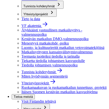
Tunnista kohderyhmät
Yhteistyöprojektit
Tieto ja data
VF akatemia
Älykkäästi vastuullinen matkailuyritys -
valmennuspolku
Kestävän matkailun DMO-valmennuspolku
Menestyvä matkakohde -polku
Luonto- ja kulttuurireitit matkailun vetovoimatekijöinä
Matkailuyritysten kansainvälistymisvalmennus
Teemasta tuotteiksi tiedolla ja tarinalla
Tiekartta tiedolla johtamisen kasvupolulle
Tiedolla johtamisen valmennuspolku
Tunnista kohderyhmät
Miten hyödynnän segmenttejä
Yhteistyöprojektit
Ruokamaakuvan ja ruokamatkailun tunnettuus -projekti
Itäisen Suomen kestävän matkailun kasvuohjelma
Tietoa meistä
Visit Finlandin tehtävä