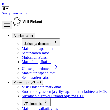
fi
Siirry pääsisältöön
Ajankohtaiset
Uutiset ja tiedotteet
Matkailun tapahtumat
Seminaarien satoa
Matkailun Pulssi
Matkailun julkaisut
Uutiset ja tiedotteet
Matkailun tapahtumat
Seminaarien satoa
Palvelut ja työkalut
Visit Finlandin markkinat
Suomi kongressien ja yritystapahtumien kohteena FCB
Sustainable Travel Finland ohjelma STF
VF akatemia
Matkailun vaikuttavuus