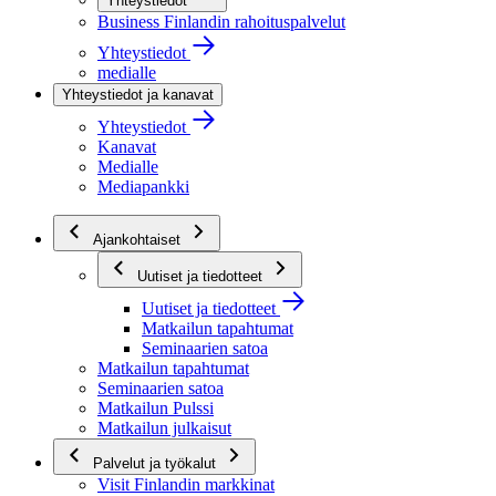
Yhteystiedot
Business Finlandin rahoituspalvelut
Yhteystiedot
medialle
Yhteystiedot ja kanavat
Yhteystiedot
Kanavat
Medialle
Mediapankki
Ajankohtaiset
Uutiset ja tiedotteet
Uutiset ja tiedotteet
Matkailun tapahtumat
Seminaarien satoa
Matkailun tapahtumat
Seminaarien satoa
Matkailun Pulssi
Matkailun julkaisut
Palvelut ja työkalut
Visit Finlandin markkinat