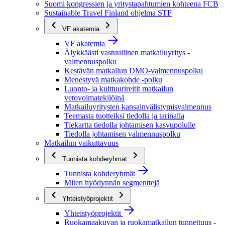
Suomi kongressien ja yritystapahtumien kohteena FCB
Sustainable Travel Finland ohjelma STF
VF akatemia
VF akatemia
Älykkäästi vastuullinen matkailuyritys -
valmennuspolku
Kestävän matkailun DMO-valmennuspolku
Menestyvä matkakohde -polku
Luonto- ja kulttuurireitit matkailun
vetovoimatekijöinä
Matkailuyritysten kansainvälistymisvalmennus
Teemasta tuotteiksi tiedolla ja tarinalla
Tiekartta tiedolla johtamisen kasvupolulle
Tiedolla johtamisen valmennuspolku
Matkailun vaikuttavuus
Tunnista kohderyhmät
Tunnista kohderyhmät
Miten hyödynnän segmenttejä
Yhteistyöprojektit
Yhteistyöprojektit
Ruokamaakuvan ja ruokamatkailun tunnettuus -