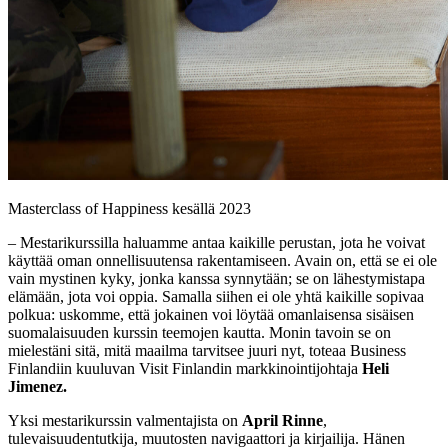
Masterclass of Happiness kesällä 2023
– Mestarikurssilla haluamme antaa kaikille perustan, jota he voivat
käyttää oman onnellisuutensa rakentamiseen. Avain on, että se ei ole
vain mystinen kyky, jonka kanssa synnytään; se on lähestymistapa
elämään, jota voi oppia. Samalla siihen ei ole yhtä kaikille sopivaa
polkua: uskomme, että jokainen voi löytää omanlaisensa sisäisen
suomalaisuuden kurssin teemojen kautta. Monin tavoin se on
mielestäni sitä, mitä maailma tarvitsee juuri nyt, toteaa Business
Finlandiin kuuluvan Visit Finlandin markkinointijohtaja
Heli
Jimenez.
Yksi mestarikurssin valmentajista on
April Rinne
,
tulevaisuudentutkija, muutosten navigaattori ja kirjailija. Hänen