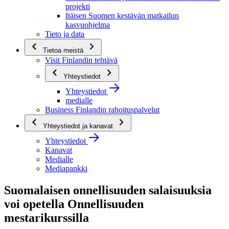
projekti
Itäisen Suomen kestävän matkailun
kasvuohjelma
Tieto ja data
Tietoa meistä
Visit Finlandin tehtävä
Yhteystiedot
Yhteystiedot
medialle
Business Finlandin rahoituspalvelut
Yhteystiedot ja kanavat
Yhteystiedot
Kanavat
Medialle
Mediapankki
Suomalaisen onnellisuuden salaisuuksia
voi opetella Onnellisuuden
mestarikurssilla