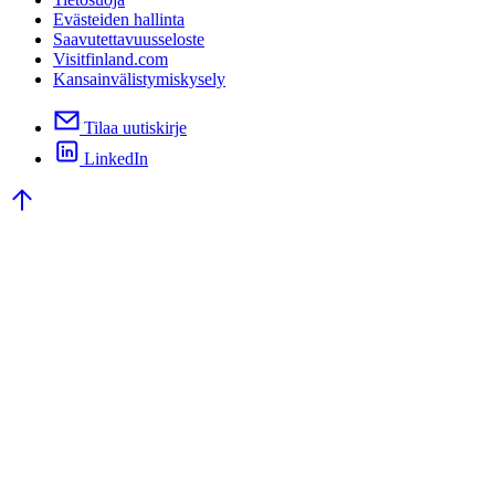
Evästeiden hallinta
Saavutettavuusseloste
Visitfinland.com
Kansainvälistymiskysely
Tilaa uutiskirje
LinkedIn