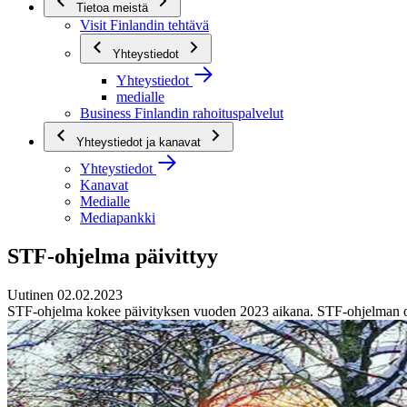
Tietoa meistä
Visit Finlandin tehtävä
Yhteystiedot
Yhteystiedot
medialle
Business Finlandin rahoituspalvelut
Yhteystiedot ja kanavat
Yhteystiedot
Kanavat
Medialle
Mediapankki
STF-ohjelma päivittyy
Uutinen 02.02.2023
STF-ohjelma kokee päivityksen vuoden 2023 aikana. STF-ohjelman olenn