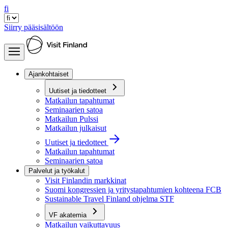
fi
Siirry pääsisältöön
Ajankohtaiset
Uutiset ja tiedotteet
Matkailun tapahtumat
Seminaarien satoa
Matkailun Pulssi
Matkailun julkaisut
Uutiset ja tiedotteet
Matkailun tapahtumat
Seminaarien satoa
Palvelut ja työkalut
Visit Finlandin markkinat
Suomi kongressien ja yritystapahtumien kohteena FCB
Sustainable Travel Finland ohjelma STF
VF akatemia
Matkailun vaikuttavuus