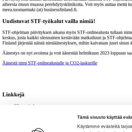
aiheesta muun muassa perehdytysklinikoita. Voit myös auttaa meitä k
meea.tuomarmaki (at) businessfinland.fi.
Uudistuvat STF-työkalut vailla nimiä!
STF-ohjelman päivityksen aikana myös STF-onlinealusta tullaan nimeä
keskus, josta kaikki olennainen kestävään matkailuun ja STF-ohjelmaan 
Finland järjestää näistä nimiäänestyksen, mihin kaivataan juuri sinun 
Äänestys on nyt avoinna ja voit äänestää helmikuun 2023 loppuun saakk
Äänestä nimi STF-onlinealustalle ja CO2-laskurille
Linkkejä
Yhteystiedot
Kanavat
Medialle
Tämä sivusto käyttää eväs
Tietosuoja
Käytämme evästeitä tarjoa
Evästeiden hallinta