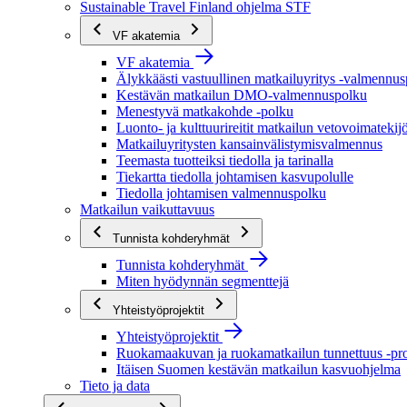
Sustainable Travel Finland ohjelma STF
VF akatemia
VF akatemia
Älykkäästi vastuullinen matkailuyritys -valmennu
Kestävän matkailun DMO-valmennuspolku
Menestyvä matkakohde -polku
Luonto- ja kulttuurireitit matkailun vetovoimatekij
Matkailuyritysten kansainvälistymisvalmennus
Teemasta tuotteiksi tiedolla ja tarinalla
Tiekartta tiedolla johtamisen kasvupolulle
Tiedolla johtamisen valmennuspolku
Matkailun vaikuttavuus
Tunnista kohderyhmät
Tunnista kohderyhmät
Miten hyödynnän segmenttejä
Yhteistyöprojektit
Yhteistyöprojektit
Ruokamaakuvan ja ruokamatkailun tunnettuus -pro
Itäisen Suomen kestävän matkailun kasvuohjelma
Tieto ja data