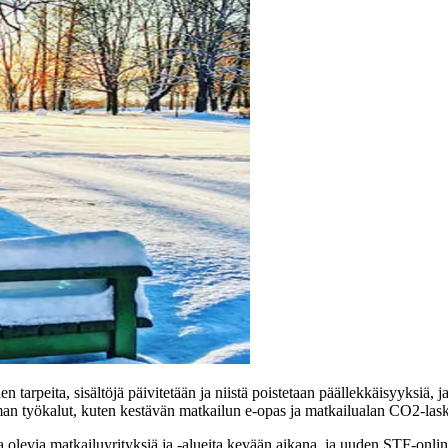
 tarpeita, sisältöjä päivitetään ja niistä poistetaan päällekkäisyyksiä
man työkalut, kuten kestävän matkailun e-opas ja matkailualan CO2-lask
olevia matkailuyrityksiä ja -alueita kevään aikana, ja uuden STF-onlin