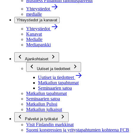
Business Finlandin rahoituspalvelut
Yhteystiedot
medialle
Yhteystiedot ja kanavat
Yhteystiedot
Kanavat
Medialle
Mediapankki
Ajankohtaiset
Uutiset ja tiedotteet
Uutiset ja tiedotteet
Matkailun tapahtumat
Seminaarien satoa
Matkailun tapahtumat
Seminaarien satoa
Matkailun Pulssi
Matkailun julkaisut
Palvelut ja työkalut
Visit Finlandin markkinat
Suomi kongressien ja yritystapahtumien kohteena FCB