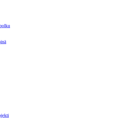
spolku
öinä
jekti