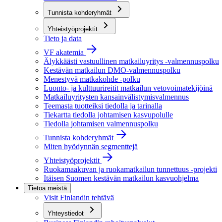
Tunnista kohderyhmät
Yhteistyöprojektit
Tieto ja data
VF akatemia
Älykkäästi vastuullinen matkailuyritys -valmennuspolku
Kestävän matkailun DMO-valmennuspolku
Menestyvä matkakohde -polku
Luonto- ja kulttuurireitit matkailun vetovoimatekijöinä
Matkailuyritysten kansainvälistymisvalmennus
Teemasta tuotteiksi tiedolla ja tarinalla
Tiekartta tiedolla johtamisen kasvupolulle
Tiedolla johtamisen valmennuspolku
Tunnista kohderyhmät
Miten hyödynnän segmenttejä
Yhteistyöprojektit
Ruokamaakuvan ja ruokamatkailun tunnettuus -projekti
Itäisen Suomen kestävän matkailun kasvuohjelma
Tietoa meistä
Visit Finlandin tehtävä
Yhteystiedot