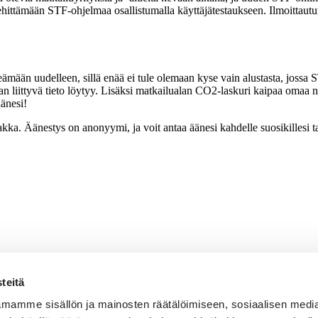
ehittämään STF-ohjelmaa osallistumalla käyttäjätestaukseen. Ilmoittau
mään uudelleen, sillä enää ei tule olemaan kyse vain alustasta, jossa
liittyvä tieto löytyy. Lisäksi matkailualan CO2-laskuri kaipaa omaa nime
äänesi!
a. Äänestys on anonyymi, ja voit antaa äänesi kahdelle suosikillesi ta
teitä
mamme sisällön ja mainosten räätälöimiseen, sosiaalisen medi