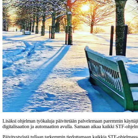
Lisäksi ohjelman työkaluja päivitetään palvelemaan paremmin käyttäjien
digitalisaation ja automaation avulla. Samaan aikaa kaikki STF-ohjel
Päivitystyöstä tullaan tarkemmin tiedottamaan kaikkia STF-ohjelmassa 