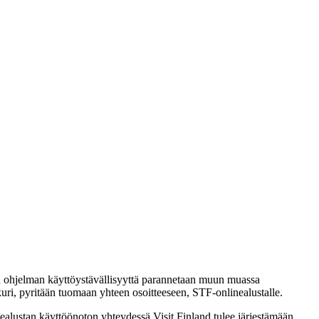
, ja ohjelman käyttöystävällisyyttä parannetaan muun muassa
uri, pyritään tuomaan yhteen osoitteeseen, STF-onlinealustalle.
ealustan käyttöönoton yhteydessä Visit Finland tulee järjestämään