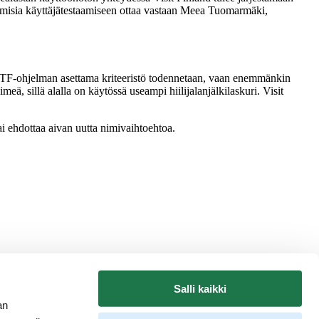
tumisia käyttäjätestaamiseen ottaa vastaan Meea Tuomarmäki,
 STF-ohjelman asettama kriteeristö todennetaan, vaan enemmänkin
ä, sillä alalla on käytössä useampi hiilijalanjälkilaskuri. Visit
i ehdottaa aivan uutta nimivaihtoehtoa.
Salli kaikki
an