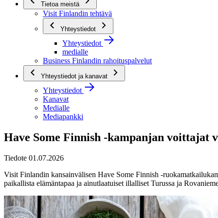
Tietoa meistä
Visit Finlandin tehtävä
Yhteystiedot
Yhteystiedot
medialle
Business Finlandin rahoituspalvelut
Yhteystiedot ja kanavat
Yhteystiedot
Kanavat
Medialle
Mediapankki
Have Some Finnish -kampanjan voittajat v
Tiedote 01.07.2026
Visit Finlandin kansainvälisen Have Some Finnish -ruokamatkailukamp
paikallista elämäntapaa ja ainutlaatuiset illalliset Turussa ja Rovanieme