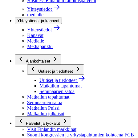
Business Finlandin rahoituspalvelut
Yhteystiedot
medialle
Yhteystiedot ja kanavat
Yhteystiedot
Kanavat
Medialle
Mediapankki
Ajankohtaiset
Uutiset ja tiedotteet
Uutiset ja tiedotteet
Matkailun tapahtumat
Seminaarien satoa
Matkailun tapahtumat
Seminaarien satoa
Matkailun Pulssi
Matkailun julkaisut
Palvelut ja työkalut
Visit Finlandin markkinat
Suomi kongressien ja yritystapahtumien kohteena FCB