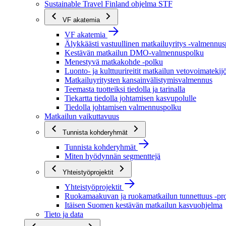
Sustainable Travel Finland ohjelma STF
VF akatemia
VF akatemia
Älykkäästi vastuullinen matkailuyritys -valmennu
Kestävän matkailun DMO-valmennuspolku
Menestyvä matkakohde -polku
Luonto- ja kulttuurireitit matkailun vetovoimatekij
Matkailuyritysten kansainvälistymisvalmennus
Teemasta tuotteiksi tiedolla ja tarinalla
Tiekartta tiedolla johtamisen kasvupolulle
Tiedolla johtamisen valmennuspolku
Matkailun vaikuttavuus
Tunnista kohderyhmät
Tunnista kohderyhmät
Miten hyödynnän segmenttejä
Yhteistyöprojektit
Yhteistyöprojektit
Ruokamaakuvan ja ruokamatkailun tunnettuus -pro
Itäisen Suomen kestävän matkailun kasvuohjelma
Tieto ja data