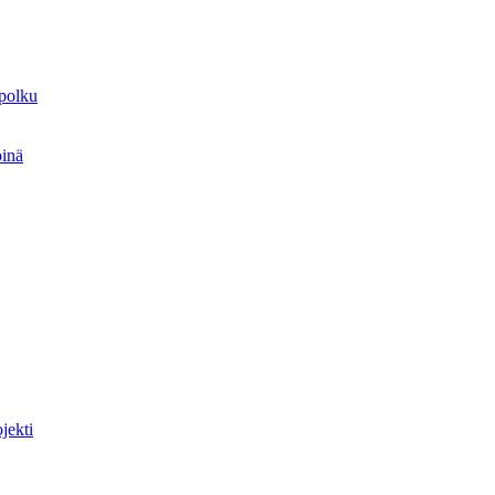
spolku
öinä
jekti