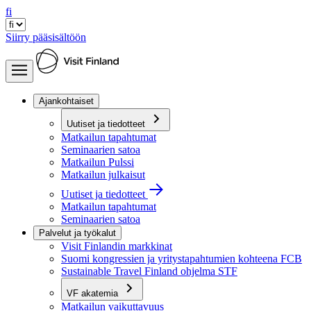
fi
Siirry pääsisältöön
Ajankohtaiset
Uutiset ja tiedotteet
Matkailun tapahtumat
Seminaarien satoa
Matkailun Pulssi
Matkailun julkaisut
Uutiset ja tiedotteet
Matkailun tapahtumat
Seminaarien satoa
Palvelut ja työkalut
Visit Finlandin markkinat
Suomi kongressien ja yritystapahtumien kohteena FCB
Sustainable Travel Finland ohjelma STF
VF akatemia
Matkailun vaikuttavuus