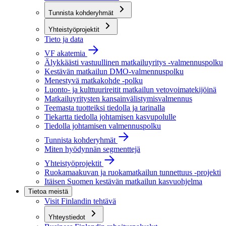
Tunnista kohderyhmät
Yhteistyöprojektit
Tieto ja data
VF akatemia
Älykkäästi vastuullinen matkailuyritys -valmennuspolku
Kestävän matkailun DMO-valmennuspolku
Menestyvä matkakohde -polku
Luonto- ja kulttuurireitit matkailun vetovoimatekijöinä
Matkailuyritysten kansainvälistymisvalmennus
Teemasta tuotteiksi tiedolla ja tarinalla
Tiekartta tiedolla johtamisen kasvupolulle
Tiedolla johtamisen valmennuspolku
Tunnista kohderyhmät
Miten hyödynnän segmenttejä
Yhteistyöprojektit
Ruokamaakuvan ja ruokamatkailun tunnettuus -projekti
Itäisen Suomen kestävän matkailun kasvuohjelma
Tietoa meistä
Visit Finlandin tehtävä
Yhteystiedot