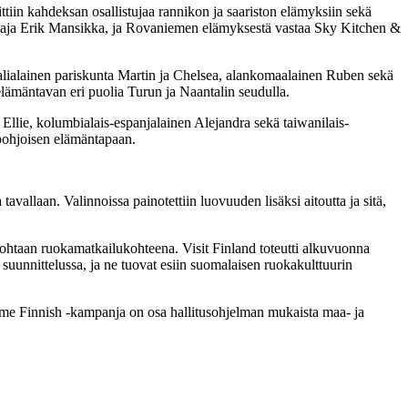
ttiin kahdeksan osallistujaa rannikon ja saariston elämyksiin sekä
rustaja Erik Mansikka, ja Rovaniemen elämyksestä vastaa Sky Kitchen &
tralialainen pariskunta Martin ja Chelsea, alankomaalainen Ruben sekä
elämäntavan eri puolia Turun ja Naantalin seudulla.
 Ellie, kolumbialais-espanjalainen Alejandra sekä taiwanilais-
 pohjoisen elämäntapaan.
tavallaan. Valinnoissa painotettiin luovuuden lisäksi aitoutta ja sitä,
ohtaan ruokamatkailukohteena. Visit Finland toteutti alkuvuonna
suunnittelussa, ja ne tuovat esiin suomalaisen ruokakulttuurin
ome Finnish -kampanja on osa hallitusohjelman mukaista maa- ja