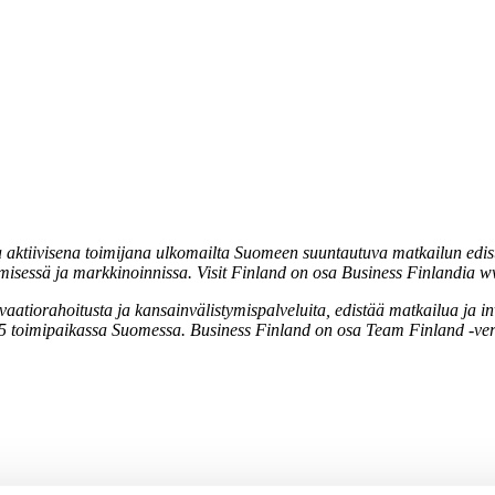
 aktiivisena toimijana ulkomailta Suomeen suuntautuva matkailun edistä
tämisessä ja markkinoinnissa. Visit Finland on osa Business Finlandia ww
vaatiorahoitusta ja kansainvälistymispalveluita, edistää matkailua ja 
 15 toimipaikassa Suomessa. Business Finland on osa Team Finland -ver