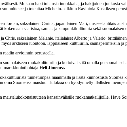
invälisesti. Mukaan haki tuhansia innokkaita, ja hakijoiden joukosta vali
sen suunnittelee ja toteuttaa Michelin-palkitun Ravintola Kaskiksen pe
nen Jordan, saksalainen Carina, japanilainen Mari, uusiseelantilais-aus
vät kokemaan saaristoa, sauna- ja kaupunkikulttuuria sekä suomalaisen 
Chris, saksalainen Melanie, italialaiset Alberto ja Valerio, brittiläinen
myös arktiseen luontoon, lappilaiseen kulttuuriin, saunaperinteisiin ja
 raadin arvioinnin perusteella.
n suomalaiseen ruokakulttuuriin ja kertoivat siitä omalla persoonallisella 
in markkinointijohtaja
Heli Jimenez.
kakulttuurista tunnetumpaa maailmalla ja lisätä kiinnostusta Suomea k
dän oma Suomensa maistuu. Tuloksia on hyödynnetty illallisten menujen 
n maistelukokonaisuuteen kansainvälisille ruokamatkailijoille. Have S