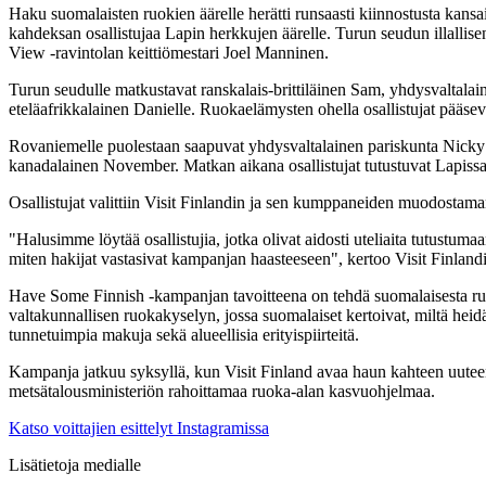
Haku suomalaisten ruokien äärelle herätti runsaasti kiinnostusta kansa
kahdeksan osallistujaa Lapin herkkujen äärelle. Turun seudun illalli
View -ravintolan keittiömestari Joel Manninen.
Turun seudulle matkustavat ranskalais-brittiläinen Sam, yhdysvaltalai
eteläafrikkalainen Danielle. Ruokaelämysten ohella osallistujat pääse
Rovaniemelle puolestaan saapuvat yhdysvaltalainen pariskunta Nicky ja 
kanadalainen November. Matkan aikana osallistujat tutustuvat Lapissa 
Osallistujat valittiin Visit Finlandin ja sen kumppaneiden muodostaman
"Halusimme löytää osallistujia, jotka olivat aidosti uteliaita tutustumaa
miten hakijat vastasivat kampanjan haasteeseen", kertoo Visit Finland
Have Some Finnish -kampanjan tavoitteena on tehdä suomalaisesta ruo
valtakunnallisen ruokakyselyn, jossa suomalaiset kertoivat, miltä hei
tunnetuimpia makuja sekä alueellisia erityispiirteitä.
Kampanja jatkuu syksyllä, kun Visit Finland avaa haun kahteen uutee
metsätalousministeriön rahoittamaa ruoka-alan kasvuohjelmaa.
Katso voittajien esittelyt Instagramissa
Lisätietoja medialle