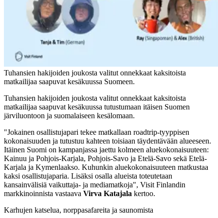
Tuhansien hakijoiden joukosta valitut onnekkaat kaksitoista
matkailijaa saapuvat kesäkuussa Suomeen.
Tuhansien hakijoiden joukosta valitut onnekkaat kaksitoista
matkailijaa saapuvat kesäkuussa tutustumaan itäisen Suomen
järviluontoon ja suomalaiseen kesälomaan.
"Jokainen osallistujapari tekee matkallaan roadtrip-tyyppisen
kokonaisuuden ja tutustuu kahteen toisiaan täydentävään alueeseen.
Itäinen Suomi on kampanjassa jaettu kolmeen aluekokonaisuuteen:
Kainuu ja Pohjois-Karjala, Pohjois-Savo ja Etelä-Savo sekä Etelä-
Karjala ja Kymenlaakso. Kuhunkin aluekokonaisuuteen matkustaa
kaksi osallistujaparia. Lisäksi osalla alueista toteutetaan
kansainvälisiä vaikuttaja- ja mediamatkoja", Visit Finlandin
markkinoinnista vastaava
Virva Katajala
kertoo.
Karhujen katselua, norppasafareita ja saunomista