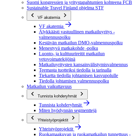
Suomi kongressien ja yritystapahtumien kohteena FCB
Sustainable Travel Finland ohjelma STF
VF akatemia
VF akatemia
Älykkäästi vastuullinen matkailuyritys -
valmennuspolku
Kestävän matkailun DMO-valmennuspolku
Menestyvä matkakohde -polku
Luonto- ja kulttuurireitit matkailun
vetovoimatekijöinä
Matkailuyritysten kansainvälistymisvalmennus
Teemasta tuotteiksi tiedolla ja tarinalla
Tiekartta tiedolla johtamisen kasvupolulle
Tiedolla johtamisen valmennuspolku
Matkailun vaikuttavuus
Tunnista kohderyhmät
Tunnista kohderyhmät
Miten hyödynnän segmenttejä
Yhteistyöprojektit
Yhteistyöprojektit
Ruokamaakuvan ja ruokamatkailun tunnettuus -