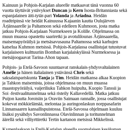
Kainuun ja Pohjois-Karjalan alueelle matkaavat tänä vuonna 60
vuotta täyttävät ystävykset
Duncan
ja
Kern
Isosta-Britanniasta sekä
espanjalainen äiti-tytär-pari
Yolanda
ja
Ariadna
. Heidän
roadtripinsä vie heidät Kainuussa Kajaanin kautta Oulujärven
Ärjänsaarelle ja Paltamoon sekä edelleen Kuhmoon, josta matka
jatkuu Pohjois-Karjalaan Nurmekseen ja Kolille. Ohjelmassa on
muun muassa opastettu saariretki ja avotulilounas Ärjänsaarella,
maisemapyöräilyä ja metsäsavusauna Paltamossa sekä karhujen
katselua Kuhmon metsissä. Pohjois-Karjalassa osallistujat tutustuvat
karjalaiseen kulttuuriin Bomban karjalaiskylässä Nurmeksessa ja
metsäjoogaavat Tarina-Ahon tapaan.
Pohjois- ja Etelä-Savoon suuntaavat ranskalais-yhdysvaltalainen
Amélie
ja hänen italialainen ystävänsä
Chris
sekä
saksalaispariskunta
Tanja
ja
Tim
. Heidän matkansa alkaa Kuopion
ja Tahkon maisemista, joissa ohjelmassa on muun muassa
maastopyöräilyä, vaijeriliuku Tahkon huipulta, Kuopio Tanssii ja
Soi -festivaalitunnelmaa sekä risteily Kallavedellä. Matka jatkuu
Puijon kautta Joroisiin ja Oraviin Saimaan rannalle, jossa osallistujat
kokevat mökkielämää, melontaa ja auringonlaskun norppasafarin
Linnansaaren kansallispuistossa. Etelä-Savossa ohjelmaan kuuluu
lisäksi pysähdys Savonlinnassa Olavinlinnan ja toritunnelman
äärellä sekä villiyrttiretki Tertin kartanon metsissä Mikkelissä.
Kymenlaakson ja Etelä-Karjalan alueella suomalaisen kesäloman