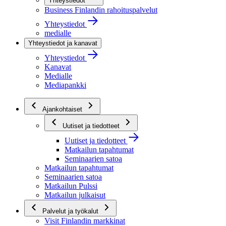
Yhteystiedot
Business Finlandin rahoituspalvelut
Yhteystiedot
medialle
Yhteystiedot ja kanavat
Yhteystiedot
Kanavat
Medialle
Mediapankki
Ajankohtaiset
Uutiset ja tiedotteet
Uutiset ja tiedotteet
Matkailun tapahtumat
Seminaarien satoa
Matkailun tapahtumat
Seminaarien satoa
Matkailun Pulssi
Matkailun julkaisut
Palvelut ja työkalut
Visit Finlandin markkinat