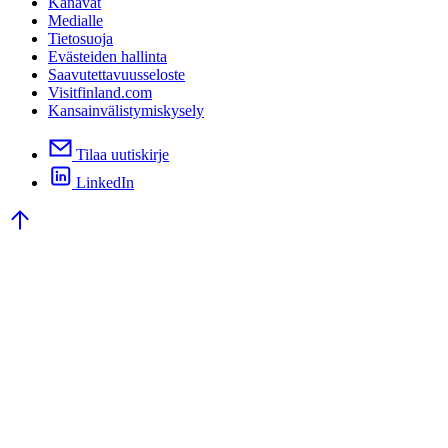
Kanavat
Medialle
Tietosuoja
Evästeiden hallinta
Saavutettavuusseloste
Visitfinland.com
Kansainvälistymiskysely
Tilaa uutiskirje
LinkedIn