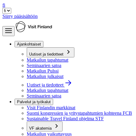
fi
Siirry pääsisältöön
Ajankohtaiset
Uutiset ja tiedotteet
Matkailun tapahtumat
Seminaarien satoa
Matkailun Pulssi
Matkailun julkaisut
Uutiset ja tiedotteet
Matkailun tapahtumat
Seminaarien satoa
Palvelut ja työkalut
Visit Finlandin markkinat
Suomi kongressien ja yritystapahtumien kohteena FCB
Sustainable Travel Finland ohjelma STF
VF akatemia
Matkailun vaikuttavuus