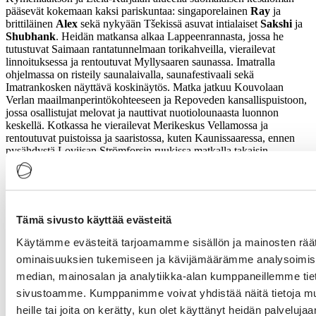
pääsevät kokemaan kaksi pariskuntaa: singaporelainen
Ray
ja
brittiläinen
Alex
sekä nykyään Tšekissä asuvat intialaiset
Sakshi
ja
Shubhank
. Heidän matkansa alkaa Lappeenrannasta, jossa he
tutustuvat Saimaan rantatunnelmaan torikahveilla, vierailevat
linnoituksessa ja rentoutuvat Myllysaaren saunassa. Imatralla
ohjelmassa on risteily saunalaivalla, saunafestivaali sekä
Imatrankosken näyttävä koskinäytös. Matka jatkuu Kouvolaan
Verlan maailmanperintökohteeseen ja Repoveden kansallispuistoon,
jossa osallistujat melovat ja nauttivat nuotiolounaasta luonnon
keskellä. Kotkassa he vierailevat Merikeskus Vellamossa ja
rentoutuvat puistoissa ja saaristossa, kuten Kaunissaaressa, ennen
pysähdystä Loviisan Strömforsin ruukissa matkalla takaisin
Helsinkiin.
Näkyvyyttä maailmanlaajuisesti
Kampanjan lanseeraus ja hakuvaihe saavutti jo laajaa kansainvälistä
Tämä sivusto käyttää evästeitä
näkyvyyttä. Mahdollisuudesta kesälomailla itäisessä Suomessa on
kirjoitettu jo lähes 300 artikkelia, ja se on tavoittanut satoja miljoonia
Käytämme evästeitä tarjoamamme sisällön ja mainosten räät
ihmisiä median, verkon ja sosiaalisen median kautta.
ominaisuuksien tukemiseen ja kävijämäärämme analysoimise
"Kainuun ja Pohjois-Karjalan alueella tullaan järjestämään
median, mainosalan ja analytiikka-alan kumppaneillemme tieto
vaikuttajamatka, jolle kutsutaan laajoja kansainvälisiä yleisöjä
sivustoamme. Kumppanimme voivat yhdistää näitä tietoja muihi
tavoittavia sosiaalisen median vaikuttajia. Pohjois-Savon, Etelä-
heille tai joita on kerätty, kun olet käyttänyt heidän palvelujaa
Savon, Kymenlaakson ja Etelä-Karjalan alueille järjestämme