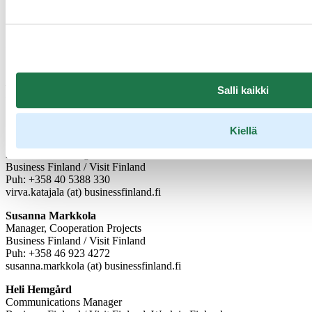
markkinakohtaisia mediamatkoja kansainvälisille toimittajille, eli
näkyvyyttä on tulossa vielä lisää", Katajala summaa.
Itäisen Suomen kestävän matkailun kasvuohjelman
rahoituksen on
myöntänyt Etelä-Savon maakuntaliitto työ- ja elinkeinoministeriön
osoittamasta alueiden kestävän kasvun rahoituksesta.
Kasvuohjelman toteutusalue on Kainuu, Pohjois-Savo, Etelä-Savo,
Salli kaikki
Pohjois-Karjala, Etelä-Karjala ja Kymenlaakso.
Lisätietoja medialle
Kiellä
Virva Katajala
Head of Marketing
Business Finland / Visit Finland
Puh: +358 40 5388 330
virva.katajala (at) businessfinland.fi
Susanna Markkola
Manager, Cooperation Projects
Business Finland / Visit Finland
Puh: +358 46 923 4272
susanna.markkola (at) businessfinland.fi
Heli Hemgård
Communications Manager