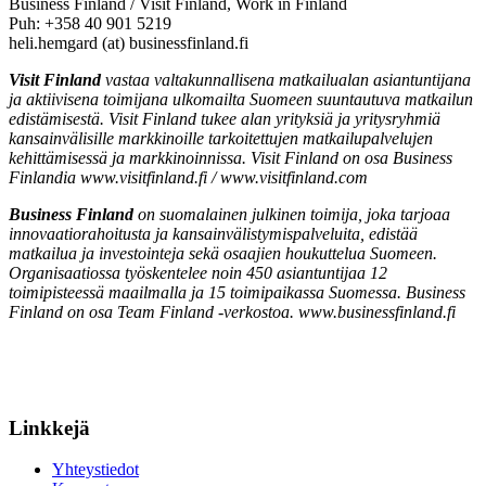
Business Finland / Visit Finland, Work in Finland
Puh: +358 40 901 5219
heli.hemgard (at) businessfinland.fi
Visit Finland
vastaa valtakunnallisena matkailualan asiantuntijana
ja aktiivisena toimijana ulkomailta Suomeen suuntautuva matkailun
edistämisestä. Visit Finland tukee alan yrityksiä ja yritysryhmiä
kansainvälisille markkinoille tarkoitettujen matkailupalvelujen
kehittämisessä ja markkinoinnissa. Visit Finland on osa Business
Finlandia www.visitfinland.fi / www.visitfinland.com
Business Finland
on suomalainen julkinen toimija, joka tarjoaa
innovaatiorahoitusta ja kansainvälistymispalveluita, edistää
matkailua ja investointeja sekä osaajien houkuttelua Suomeen.
Organisaatiossa työskentelee noin 450 asiantuntijaa 12
toimipisteessä maailmalla ja 15 toimipaikassa Suomessa. Business
Finland on osa Team Finland -verkostoa. www.businessfinland.fi
Linkkejä
Yhteystiedot