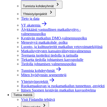
Tunnista kohderyhmät
Yhteistyöprojektit
Tieto ja data
VF akatemia
Älykkäästi vastuullinen matkailuyritys -
valmennuspolku
Kestävän matkailun DMO-valmennuspolku
Menestyvä matkakohde -polku
Luonto- ja kulttuurireitit matkailun vetovoimatekijöinä
Matkailuyritysten kansainvälistymisvalmennus
Teemasta tuotteiksi tiedolla ja tarinalla
Tiekartta tiedolla johtamisen kasvupolulle
Tiedolla johtamisen valmennuspolku
Tunnista kohderyhmät
Miten hyödynnän segmenttejä
Yhteistyöprojektit
Ruokamaakuvan ja ruokamatkailun tunnettuus -projekti
Itäisen Suomen kestävän matkailun kasvuohjelma
Tietoa meistä
Visit Finlandin tehtävä