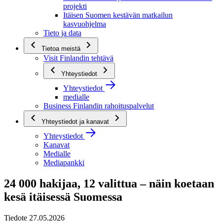
projekti
Itäisen Suomen kestävän matkailun
kasvuohjelma
Tieto ja data
Tietoa meistä
Visit Finlandin tehtävä
Yhteystiedot
Yhteystiedot
medialle
Business Finlandin rahoituspalvelut
Yhteystiedot ja kanavat
Yhteystiedot
Kanavat
Medialle
Mediapankki
24 000 hakijaa, 12 valittua – näin koetaan
kesä itäisessä Suomessa
Tiedote 27.05.2026