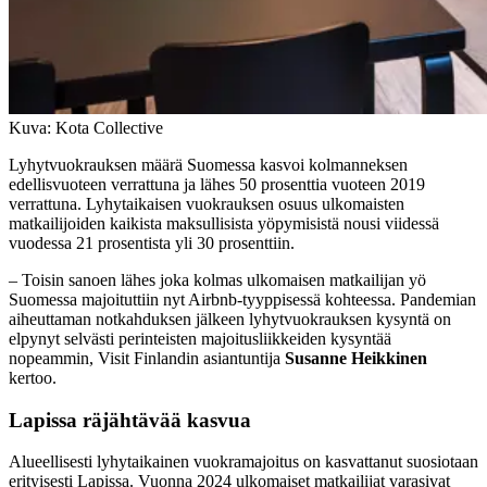
Kuva: Kota Collective
Lyhytvuokrauksen määrä Suomessa kasvoi kolmanneksen
edellisvuoteen verrattuna ja lähes 50 prosenttia vuoteen 2019
verrattuna. Lyhytaikaisen vuokrauksen osuus ulkomaisten
matkailijoiden kaikista maksullisista yöpymisistä nousi viidessä
vuodessa 21 prosentista yli 30 prosenttiin.
– Toisin sanoen lähes joka kolmas ulkomaisen matkailijan yö
Suomessa majoituttiin nyt Airbnb-tyyppisessä kohteessa. Pandemian
aiheuttaman notkahduksen jälkeen lyhytvuokrauksen kysyntä on
elpynyt selvästi perinteisten majoitusliikkeiden kysyntää
nopeammin, Visit Finlandin asiantuntija
Susanne Heikkinen
kertoo.
Lapissa räjähtävää kasvua
Alueellisesti lyhytaikainen vuokramajoitus on kasvattanut suosiotaan
erityisesti Lapissa. Vuonna 2024 ulkomaiset matkailijat varasivat