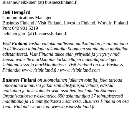
susanne.heikkinen (at) businessfinland.fi
Heli Hemgård
Communications Manager
Business Finland / Visit Finland, Invest in Finland, Work in Finland
Puh: 040 901 5219
heli.hemgard (at) businessfinland.fi
Visit Finland
vastaa valtakunnallisena matkailualan asiantuntijana
ja aktiivisena toimijana ulkomailta Suomeen suuntautuva matkailun
edistämisestä. Visit Finland tukee alan yrityksiä ja yritysryhmiä
kansainvälisille markkinoille tarkoitettujen matkailupalvelujen
kehittämisessä ja markkinoinnissa. Visit Finland on osa Business
Finlandia www.visitfinland.fi / www.visitfinland.com
Business Finland
on suomalainen julkinen toimija, joka tarjoaa
innovaatiorahoitusta ja kansainvälistymispalveluita, edistää
matkailua ja investointeja sekä osaajien houkuttelua Suomeen.
Organisaatiossa työskentelee 650 asiantuntijaa 37 toimipisteessä
maailmalla ja 16 toimipaikassa Suomessa. Business Finland on osa
Team Finland -verkostoa. www.businessfinland.fi