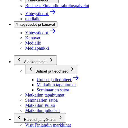
Yhteystiedot
Business Finlandin rahoituspalvelut
Yhteystiedot
medialle
Yhteystiedot ja kanavat
Yhteystiedot
Kanavat
Medialle
Mediapankki
Ajankohtaiset
Uutiset ja tiedotteet
Uutiset ja tiedotteet
Matkailun tapahtumat
Seminaarien satoa
Matkailun tapahtumat
Seminaarien satoa
Matkailun Pulssi
Matkailun julkaisut
Palvelut ja työkalut
Visit Finlandin markkinat