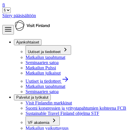
fi
Siirry pääsisältöön
Ajankohtaiset
Uutiset ja tiedotteet
Matkailun tapahtumat
Seminaarien satoa
Matkailun Pulssi
Matkailun julkaisut
Uutiset ja tiedotteet
Matkailun tapahtumat
Seminaarien satoa
Palvelut ja työkalut
Visit Finlandin markkinat
Suomi kongressien ja yritystapahtumien kohteena FCB
Sustainable Travel Finland ohjelma STF
VF akatemia
Matkailun vaikuttavuus