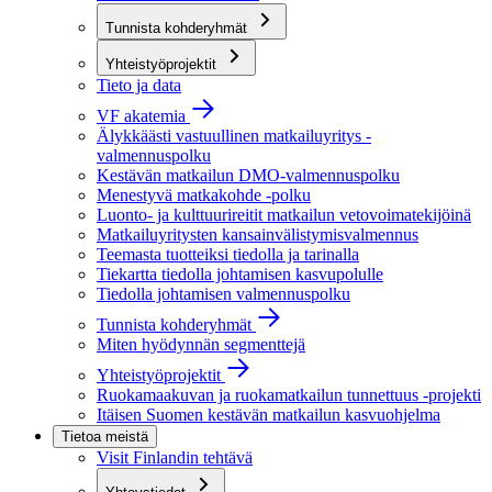
Tunnista kohderyhmät
Yhteistyöprojektit
Tieto ja data
VF akatemia
Älykkäästi vastuullinen matkailuyritys -
valmennuspolku
Kestävän matkailun DMO-valmennuspolku
Menestyvä matkakohde -polku
Luonto- ja kulttuurireitit matkailun vetovoimatekijöinä
Matkailuyritysten kansainvälistymisvalmennus
Teemasta tuotteiksi tiedolla ja tarinalla
Tiekartta tiedolla johtamisen kasvupolulle
Tiedolla johtamisen valmennuspolku
Tunnista kohderyhmät
Miten hyödynnän segmenttejä
Yhteistyöprojektit
Ruokamaakuvan ja ruokamatkailun tunnettuus -projekti
Itäisen Suomen kestävän matkailun kasvuohjelma
Tietoa meistä
Visit Finlandin tehtävä