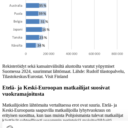
Rekisteröidyt sekä kansainvälisiltä alustoilta varatut yöpymiset
Suomessa 2024, suurimmat lähtömaat. Lähde: Rudolf tilastopalvelu,
Tilastokeskus/Eurostat. Visit Finland
Etelä- ja Keski-Euroopan matkailijat suosivat
vuokramajoitusta
Matkailijoiden lähtömaita vertailtaessa erot ovat suuria. Etelä- ja
Keski-Euroopasta saapuvilla matkailijoilla lyhytvuokraus on
erityisen suosittua, kun taas muista Pohjoismaista tulevat matkailijat
käyttävät suhteellisesti useammin perinteisiä majoitusliikkeitä.