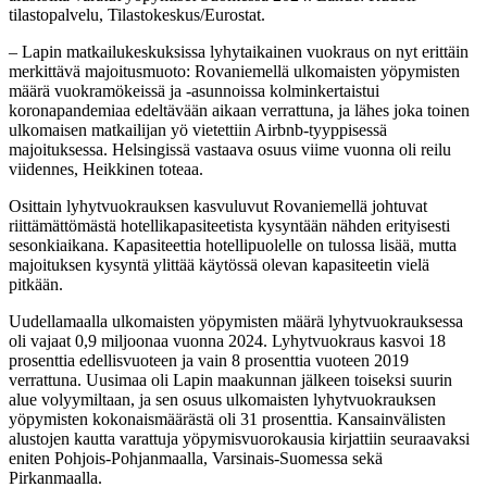
tilastopalvelu, Tilastokeskus/Eurostat.
– Lapin matkailukeskuksissa lyhytaikainen vuokraus on nyt erittäin
merkittävä majoitusmuoto: Rovaniemellä ulkomaisten yöpymisten
määrä vuokramökeissä ja -asunnoissa kolminkertaistui
koronapandemiaa edeltävään aikaan verrattuna, ja lähes joka toinen
ulkomaisen matkailijan yö vietettiin Airbnb-tyyppisessä
majoituksessa. Helsingissä vastaava osuus viime vuonna oli reilu
viidennes, Heikkinen toteaa.
Osittain lyhytvuokrauksen kasvuluvut Rovaniemellä johtuvat
riittämättömästä hotellikapasiteetista kysyntään nähden erityisesti
sesonkiaikana. Kapasiteettia hotellipuolelle on tulossa lisää, mutta
majoituksen kysyntä ylittää käytössä olevan kapasiteetin vielä
pitkään.
Uudellamaalla ulkomaisten yöpymisten määrä lyhytvuokrauksessa
oli vajaat 0,9 miljoonaa vuonna 2024. Lyhytvuokraus kasvoi 18
prosenttia edellisvuoteen ja vain 8 prosenttia vuoteen 2019
verrattuna. Uusimaa oli Lapin maakunnan jälkeen toiseksi suurin
alue volyymiltaan, ja sen osuus ulkomaisten lyhytvuokrauksen
yöpymisten kokonaismäärästä oli 31 prosenttia. Kansainvälisten
alustojen kautta varattuja yöpymisvuorokausia kirjattiin seuraavaksi
eniten Pohjois-Pohjanmaalla, Varsinais-Suomessa sekä
Pirkanmaalla.