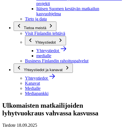
projekti
Itäisen Suomen kestävän matkailun
kasvuohjelma
Tieto ja data
Tietoa meistä
Visit Finlandin tehtävä
Yhteystiedot
Yhteystiedot
medialle
Business Finlandin rahoituspalvelut
Yhteystiedot ja kanavat
Yhteystiedot
Kanavat
Medialle
Mediapankki
Ulkomaisten matkailijoiden
lyhytvuokraus vahvassa kasvussa
Tiedote 18.09.2025