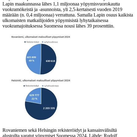
Lapin maakunnassa lähes 1,1 miljoonaa yöpymisvuorokautta
vuokramökeistä ja -asunnoista, yli 2,5-kertaisesti vuoden 2019
määrään (n. 0,4 miljoonaa) verrattuna. Samalla Lapin osuus kaikista
ulkomaisten matkailijoiden yöpymisistä lyhytaikaisessa
vuokramajoituksessa Suomessa nousi lähes 39 prosenttiin.
Rovaniemen sekä Helsingin rekisteröidyt ja kansainvälisiltä
alustoilta varatut yöpymiset Suomessa 2024. Lähde: Rudolf