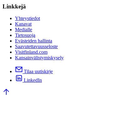
Linkkejä
Yhteystiedot
Kanavat
Medialle
Tietosuoja
Evästeiden hallinta
Saavutettavuusseloste
Visitfinland.com
Kansainvälistymiskysely
Tilaa uutiskirje
LinkedIn