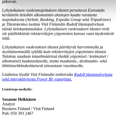
jatkuvan.
Lyhytaikaisen vuokramajoituksen tilastot perustuvat Eurostatin
keräämiin tietoihin ulkomaisten alustojen kautta varatusta
majoituksesta (Airbnb, Booking, Expedia Group sekä Tripadvisor)
ja Tilastokeskus tuottaa Visit Finlandin Rudolf tilastopalveluun
näistä tietokantataulukot. Lyhytaikaisen vuokrauksen tilastot eivät
ole päällekkäisiä rekisteröityjen yöpymisten kanssa vaan täydentävät
niitä.
Lyhytaikaisen vuokrauksen tilastot päivittyvät harvemmalla ja
myöhäisemmällä syklillä kuin rekisteröityjen yöpymisten tilastot.
Tuloksia saadaan totaalimäärissä (kaikki yöpymiset / kotimaiset /
ulkomaiset) kuukausitasolla, mutta maakunta-, destinaatio- sekä
lähtömarkkinakohtaisesti ainoastaan vuositasolla.
Lisätietoa löydät Visit Finlandin nettisivulta
Rudolf tilastopalvelusta
sekä interaktiivisesta Power BI -raportista.
Lisätietoja medialle:
Susanne Heikkinen
Analyst
Business Finland / Visit Finland
Puh: 050 393 2467