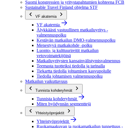
Suomi kongressien ja yritystapahtumien kohteena FCB
Sustainable Travel Finland ohjelma STF
VF akatemia
VF akatemia
Älykkäästi vastuullinen matkailuyritys -
valmennuspolku
Kestävän matkailun DMO-valmennuspolku
Menestyvä matkakohde -polku
Luonto- ja kulttuurireitit matkailun
vetovoimatekijöinä
Matkailuyritysten kansainvälistymisvalmennus
Teemasta tuotteiksi tiedolla ja tarinalla
Tiekartta tiedolla johtamisen kasvupolulle
Tiedolla johtamisen valmennuspolku
Matkailun vaikuttavuus
Tunnista kohderyhmät
Tunnista kohderyhmät
Miten hyödynnän segmenttejä
Yhteistyöprojektit
Yhteistyöprojektit
Ruokamaakuvan ja ruokamatkailun tunnettuus -