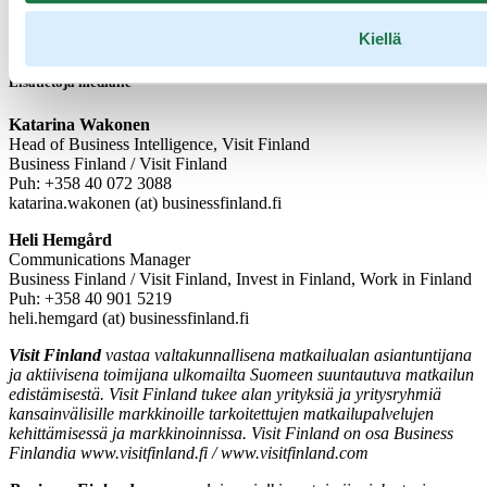
Lähde:
Tiedot perustuvat Visit Finlandin yhdessä Tilastokeskuksen
kanssa tuottamaan
Matkailijamittariin
, joka mittaa ulkomaisten
Kiellä
matkailijoiden määrää, rahankäyttöä ja profiilia.
Lisätietoja medialle
Katarina Wakonen
Head of Business Intelligence, Visit Finland
Business Finland / Visit Finland
Puh: +358 40 072 3088
katarina.wakonen (at) businessfinland.fi
Heli Hemgård
Communications Manager
Business Finland / Visit Finland, Invest in Finland, Work in Finland
Puh: +358 40 901 5219
heli.hemgard (at) businessfinland.fi
Visit Finland
vastaa valtakunnallisena matkailualan asiantuntijana
ja aktiivisena toimijana ulkomailta Suomeen suuntautuva matkailun
edistämisestä. Visit Finland tukee alan yrityksiä ja yritysryhmiä
kansainvälisille markkinoille tarkoitettujen matkailupalvelujen
kehittämisessä ja markkinoinnissa. Visit Finland on osa Business
Finlandia www.visitfinland.fi / www.visitfinland.com