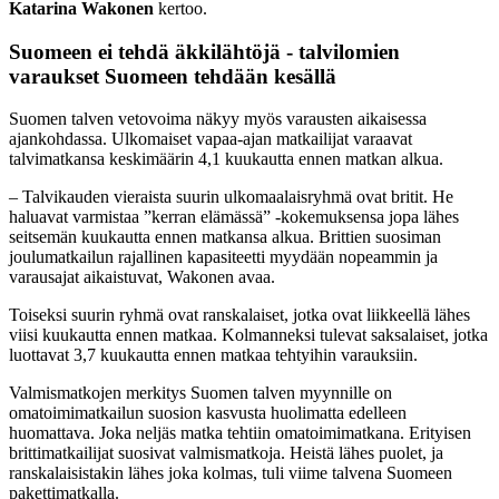
Katarina Wakonen
kertoo.
Suomeen ei tehdä äkkilähtöjä - talvilomien
varaukset Suomeen tehdään kesällä
Suomen talven vetovoima näkyy myös varausten aikaisessa
ajankohdassa. Ulkomaiset vapaa-ajan matkailijat varaavat
talvimatkansa keskimäärin 4,1 kuukautta ennen matkan alkua.
– Talvikauden vieraista suurin ulkomaalaisryhmä ovat britit. He
haluavat varmistaa ”kerran elämässä” -kokemuksensa jopa lähes
seitsemän kuukautta ennen matkansa alkua. Brittien suosiman
joulumatkailun rajallinen kapasiteetti myydään nopeammin ja
varausajat aikaistuvat, Wakonen avaa.
Toiseksi suurin ryhmä ovat ranskalaiset, jotka ovat liikkeellä lähes
viisi kuukautta ennen matkaa. Kolmanneksi tulevat saksalaiset, jotka
luottavat 3,7 kuukautta ennen matkaa tehtyihin varauksiin.
Valmismatkojen merkitys Suomen talven myynnille on
omatoimimatkailun suosion kasvusta huolimatta edelleen
huomattava. Joka neljäs matka tehtiin omatoimimatkana. Erityisen
brittimatkailijat suosivat valmismatkoja. Heistä lähes puolet, ja
ranskalaisistakin lähes joka kolmas, tuli viime talvena Suomeen
pakettimatkalla.