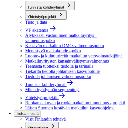
Tunnista kohderyhmät
Yhteistyöprojektit
Tieto ja data
VF akatemia
Älykkäästi vastuullinen matkailuyritys -
valmennuspolku
Kestävän matkailun DMO-valmennuspolku
Menestyvä matkakohde -polku
Luonto- ja kulttuurireitit matkailun vetovoimatekijöinä
Matkailuyritysten kansainvälistymisvalmennus
Teemasta tuotteiksi tiedolla ja tarinalla
Tiekartta tiedolla johtamisen kasvupolulle
Tiedolla johtamisen valmennuspolku
Tunnista kohderyhmät
Miten hyödynnän segmenttejä
Yhteistyöprojektit
Ruokamaakuvan ja ruokamatkailun tunnettuus -projekti
Itäisen Suomen kestävän matkailun kasvuohjelma
Tietoa meistä
Visit Finlandin tehtävä