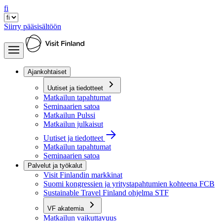
fi
Siirry pääsisältöön
Ajankohtaiset
Uutiset ja tiedotteet
Matkailun tapahtumat
Seminaarien satoa
Matkailun Pulssi
Matkailun julkaisut
Uutiset ja tiedotteet
Matkailun tapahtumat
Seminaarien satoa
Palvelut ja työkalut
Visit Finlandin markkinat
Suomi kongressien ja yritystapahtumien kohteena FCB
Sustainable Travel Finland ohjelma STF
VF akatemia
Matkailun vaikuttavuus