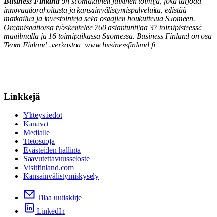
Business Finland
on suomalainen julkinen toimija, joka tarjoaa
innovaatiorahoitusta ja kansainvälistymispalveluita, edistää
matkailua ja investointeja sekä osaajien houkuttelua Suomeen.
Organisaatiossa työskentelee 760 asiantuntijaa 37 toimipisteessä
maailmalla ja 16 toimipaikassa Suomessa. Business Finland on osa
Team Finland -verkostoa. www.businessfinland.fi
Linkkejä
Yhteystiedot
Kanavat
Medialle
Tietosuoja
Evästeiden hallinta
Saavutettavuusseloste
Visitfinland.com
Kansainvälistymiskysely
Tilaa uutiskirje
LinkedIn