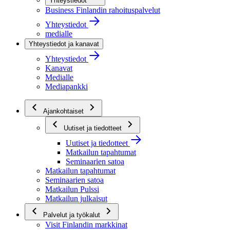
Yhteystiedot
Business Finlandin rahoituspalvelut
Yhteystiedot
medialle
Yhteystiedot ja kanavat
Yhteystiedot
Kanavat
Medialle
Mediapankki
Ajankohtaiset
Uutiset ja tiedotteet
Uutiset ja tiedotteet
Matkailun tapahtumat
Seminaarien satoa
Matkailun tapahtumat
Seminaarien satoa
Matkailun Pulssi
Matkailun julkaisut
Palvelut ja työkalut
Visit Finlandin markkinat