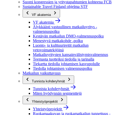
Suomi kongressien ja yritystapahtumien kohteena FCB
Sustainable Travel Finland ohjelma STF
VF akatemia
VF akatemia
Älykkäästi vastuullinen matkailuyritys -
valmennuspolku
Kestävän matkailun DMO-valmennuspolku
Menestyvä matkakohde -polku
Luonto- ja kulttuurireitit matkailun
vetovoimatekijöinä
Matkailuyritysten kansainvälistymisvalmennus
Teemasta tuotteiksi tiedolla ja tarinalla
Tiekartta tiedolla johtamisen kasvupolulle
Tiedolla johtamisen valmennuspolku
Matkailun vaikuttavuus
Tunnista kohderyhmät
Tunnista kohderyhmät
Miten hyödynnän segmenttejä
Yhteistyöprojektit
Yhteistyöprojektit
Ruokamaakuvan ja ruokamatkailun tunnettuus -