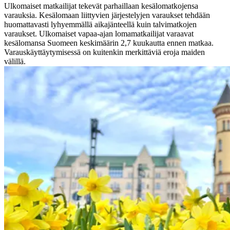
Ulkomaiset matkailijat tekevät parhaillaan kesälomatkojensa
varauksia. Kesälomaan liittyvien järjestelyjen varaukset tehdään
huomattavasti lyhyemmällä aikajänteellä kuin talvimatkojen
varaukset. Ulkomaiset vapaa-ajan lomamatkailijat varaavat
kesälomansa Suomeen keskimäärin 2,7 kuukautta ennen matkaa.
Varauskäyttäytymisessä on kuitenkin merkittäviä eroja maiden
välillä.