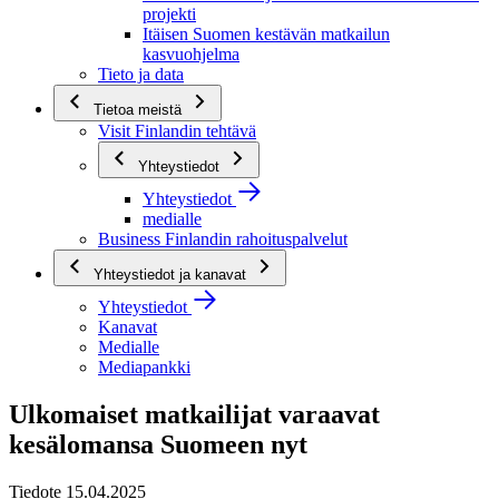
projekti
Itäisen Suomen kestävän matkailun
kasvuohjelma
Tieto ja data
Tietoa meistä
Visit Finlandin tehtävä
Yhteystiedot
Yhteystiedot
medialle
Business Finlandin rahoituspalvelut
Yhteystiedot ja kanavat
Yhteystiedot
Kanavat
Medialle
Mediapankki
Ulkomaiset matkailijat varaavat
kesälomansa Suomeen nyt
Tiedote 15.04.2025