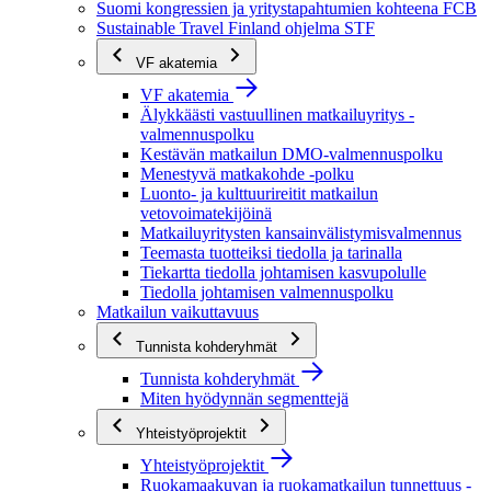
Suomi kongressien ja yritystapahtumien kohteena FCB
Sustainable Travel Finland ohjelma STF
VF akatemia
VF akatemia
Älykkäästi vastuullinen matkailuyritys -
valmennuspolku
Kestävän matkailun DMO-valmennuspolku
Menestyvä matkakohde -polku
Luonto- ja kulttuurireitit matkailun
vetovoimatekijöinä
Matkailuyritysten kansainvälistymisvalmennus
Teemasta tuotteiksi tiedolla ja tarinalla
Tiekartta tiedolla johtamisen kasvupolulle
Tiedolla johtamisen valmennuspolku
Matkailun vaikuttavuus
Tunnista kohderyhmät
Tunnista kohderyhmät
Miten hyödynnän segmenttejä
Yhteistyöprojektit
Yhteistyöprojektit
Ruokamaakuvan ja ruokamatkailun tunnettuus -