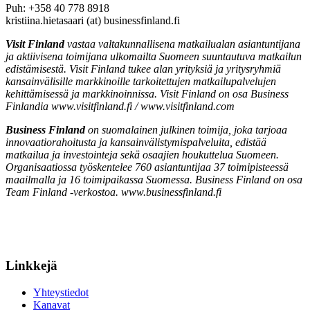
Puh: +358 40 778 8918
kristiina.hietasaari (at) businessfinland.fi
Visit Finland
vastaa valtakunnallisena matkailualan asiantuntijana
ja aktiivisena toimijana ulkomailta Suomeen suuntautuva matkailun
edistämisestä. Visit Finland tukee alan yrityksiä ja yritysryhmiä
kansainvälisille markkinoille tarkoitettujen matkailupalvelujen
kehittämisessä ja markkinoinnissa. Visit Finland on osa Business
Finlandia www.visitfinland.fi / www.visitfinland.com
Business Finland
on suomalainen julkinen toimija, joka tarjoaa
innovaatiorahoitusta ja kansainvälistymispalveluita, edistää
matkailua ja investointeja sekä osaajien houkuttelua Suomeen.
Organisaatiossa työskentelee 760 asiantuntijaa 37 toimipisteessä
maailmalla ja 16 toimipaikassa Suomessa. Business Finland on osa
Team Finland -verkostoa. www.businessfinland.fi
Linkkejä
Yhteystiedot
Kanavat