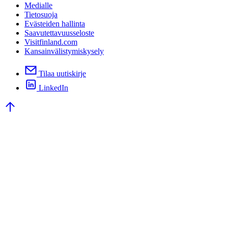
Medialle
Tietosuoja
Evästeiden hallinta
Saavutettavuusseloste
Visitfinland.com
Kansainvälistymiskysely
Tilaa uutiskirje
LinkedIn