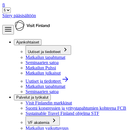
fi
Siirry pääsisältöön
Ajankohtaiset
Uutiset ja tiedotteet
Matkailun tapahtumat
Seminaarien satoa
Matkailun Pulssi
Matkailun julkaisut
Uutiset ja tiedotteet
Matkailun tapahtumat
Seminaarien satoa
Palvelut ja työkalut
Visit Finlandin markkinat
Suomi kongressien ja yritystapahtumien kohteena FCB
Sustainable Travel Finland ohjelma STF
VF akatemia
Matkailun vaikuttavuus