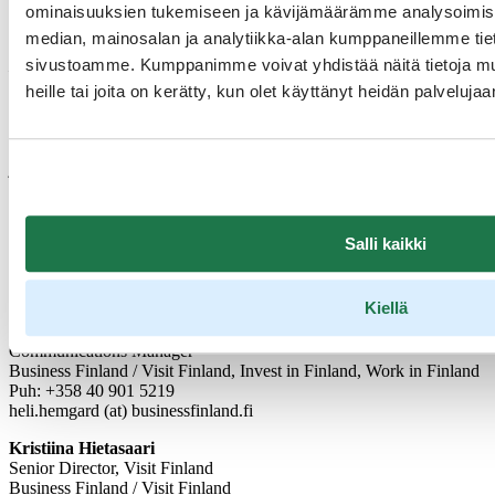
ominaisuuksien tukemiseen ja kävijämäärämme analysoimise
Lisäksi alan yritykset ovat usein pieniä palveluyrityksiä, joiden
kehityshankkeet ovat pienimuotoisempia ja lyhytkestoisempia.
median, mainosalan ja analytiikka-alan kumppaneillemme tieto
sivustoamme. Kumppanimme voivat yhdistää näitä tietoja muihi
– Suomen matkailualalla on suurta kehittämispotentiaalia.
Innovatiiviset matkailupalvelut voivat avata ovia myös uusille
heille tai joita on kerätty, kun olet käyttänyt heidän palvelujaa
markkinoille, ja rahoitusta on saatavilla kehitystyön tueksi.
Toivottavasti tulevaisuudessa nähdään lisää rohkeita,
kansainväliseen kasvuun tähtääviä uusia tuoteideoita, Visit Finlandin
johtaja
Kristiina Hietasaari
toteaa.
Avoin tietoaineisto Business Finlandin rahoituksesta
Salli kaikki
Rahoituspalvelut yrityksille
Lisätietoja medialle
Kiellä
Heli Hemgård
Communications Manager
Business Finland / Visit Finland, Invest in Finland, Work in Finland
Puh: +358 40 901 5219
heli.hemgard (at) businessfinland.fi
Kristiina Hietasaari
Senior Director, Visit Finland
Business Finland / Visit Finland