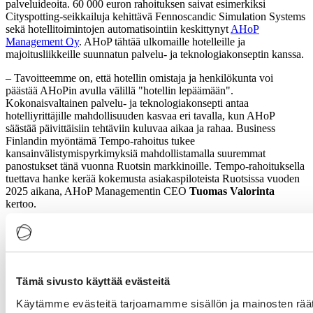
palveluideoita. 60 000 euron rahoituksen saivat esimerkiksi
Cityspotting-seikkailuja kehittävä Fennoscandic Simulation Systems
sekä hotellitoimintojen automatisointiin keskittynyt
AHoP
Management Oy
. AHoP tähtää ulkomaille hotelleille ja
majoitusliikkeille suunnatun palvelu- ja teknologiakonseptin kanssa.
– Tavoitteemme on, että hotellin omistaja ja henkilökunta voi
päästää AHoPin avulla välillä "hotellin lepäämään".
Kokonaisvaltainen palvelu- ja teknologiakonsepti antaa
hotelliyrittäjille mahdollisuuden kasvaa eri tavalla, kun AHoP
säästää päivittäisiin tehtäviin kuluvaa aikaa ja rahaa. Business
Finlandin myöntämä Tempo-rahoitus tukee
kansainvälistymispyrkimyksiä mahdollistamalla suuremmat
panostukset tänä vuonna Ruotsin markkinoille. Tempo-rahoituksella
tuettava hanke kerää kokemusta asiakaspiloteista Ruotsissa vuoden
2025 aikana, AHoP Managementin CEO
Tuomas Valorinta
kertoo.
Matkailualan rahoitustarpeet ja tulevaisuus
Vaikka Business Finlandin myöntämä rahoitus tukee matkailualan
yrityksiä, sen volyymi jää pieneksi verrattuna esimerkiksi
Tämä sivusto käyttää evästeitä
teollisuuden tai teknologiasektorin saamaan tukeen. Yksi syy tähän
on, että matkailualan yrityksissä on vähemmän perinteisiä TKI-
Käytämme evästeitä tarjoamamme sisällön ja mainosten räät
hankkeita, joihin monet suuremmat rahoitusinstrumentit kohdistuvat.