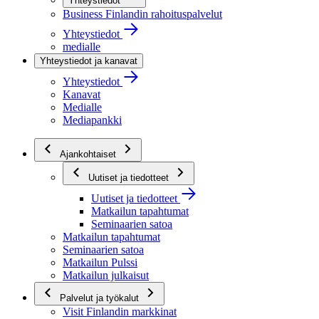
Yhteystiedot
Business Finlandin rahoituspalvelut
Yhteystiedot
medialle
Yhteystiedot ja kanavat
Yhteystiedot
Kanavat
Medialle
Mediapankki
Ajankohtaiset
Uutiset ja tiedotteet
Uutiset ja tiedotteet
Matkailun tapahtumat
Seminaarien satoa
Matkailun tapahtumat
Seminaarien satoa
Matkailun Pulssi
Matkailun julkaisut
Palvelut ja työkalut
Visit Finlandin markkinat