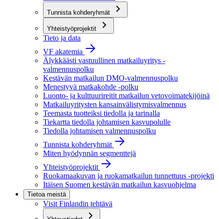
Tunnista kohderyhmät
Yhteistyöprojektit
Tieto ja data
VF akatemia
Älykkäästi vastuullinen matkailuyritys -
valmennuspolku
Kestävän matkailun DMO-valmennuspolku
Menestyvä matkakohde -polku
Luonto- ja kulttuurireitit matkailun vetovoimatekijöinä
Matkailuyritysten kansainvälistymisvalmennus
Teemasta tuotteiksi tiedolla ja tarinalla
Tiekartta tiedolla johtamisen kasvupolulle
Tiedolla johtamisen valmennuspolku
Tunnista kohderyhmät
Miten hyödynnän segmenttejä
Yhteistyöprojektit
Ruokamaakuvan ja ruokamatkailun tunnettuus -projekti
Itäisen Suomen kestävän matkailun kasvuohjelma
Tietoa meistä
Visit Finlandin tehtävä