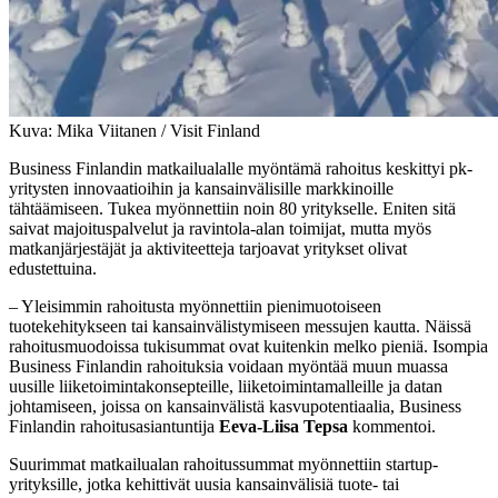
Kuva: Mika Viitanen / Visit Finland
Business Finlandin matkailualalle myöntämä rahoitus keskittyi pk-
yritysten innovaatioihin ja kansainvälisille markkinoille
tähtäämiseen. Tukea myönnettiin noin 80 yritykselle. Eniten sitä
saivat majoituspalvelut ja ravintola-alan toimijat, mutta myös
matkanjärjestäjät ja aktiviteetteja tarjoavat yritykset olivat
edustettuina.
– Yleisimmin rahoitusta myönnettiin pienimuotoiseen
tuotekehitykseen tai kansainvälistymiseen messujen kautta. Näissä
rahoitusmuodoissa tukisummat ovat kuitenkin melko pieniä. Isompia
Business Finlandin rahoituksia voidaan myöntää muun muassa
uusille liiketoimintakonsepteille, liiketoimintamalleille ja datan
johtamiseen, joissa on kansainvälistä kasvupotentiaalia, Business
Finlandin rahoitusasiantuntija
Eeva-Liisa Tepsa
kommentoi.
Suurimmat matkailualan rahoitussummat myönnettiin startup-
yrityksille, jotka kehittivät uusia kansainvälisiä tuote- tai