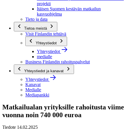
projekti
Itäisen Suomen kestävän matkailun
kasvuohjelma
Tieto ja data
Tietoa meistä
Visit Finlandin tehtävä
Yhteystiedot
Yhteystiedot
medialle
Business Finlandin rahoituspalvelut
Yhteystiedot ja kanavat
Yhteystiedot
Kanavat
Medialle
Mediapankki
Matkailualan yrityksille rahoitusta viime
vuonna noin 740 000 euroa
Tiedote 14.02.2025