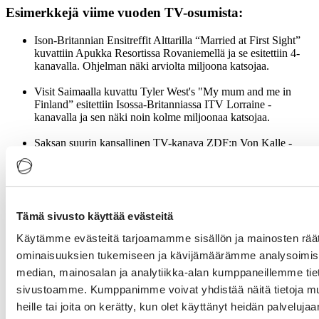
Esimerkkejä viime vuoden TV-osumista:
Ison-Britannian Ensitreffit Alttarilla “Married at First Sight”
kuvattiin Apukka Resortissa Rovaniemellä ja se esitettiin 4-
kanavalla. Ohjelman näki arviolta miljoona katsojaa.
Visit Saimaalla kuvattu Tyler West's "My mum and me in
Finland” esitettiin Isossa-Britanniassa ITV Lorraine -
kanavalla ja sen näki noin kolme miljoonaa katsojaa.
Saksan suurin kansallinen TV-kanava ZDF:n Von Kalle -
ohjelma vieraili Pohjois-Karjalassa, Wild Taigassa sekä
Posiolla. Ohjelmalla oli noin 2.8 miljoonaa katsojaa.
Japanilainen TV kuvasi Asahi-ohjelmaa Helsingissä.
Ohjelman katsojamäärä on arviolta 9 miljoonaa.
Tämä sivusto käyttää evästeitä
Ranskan televisiossa Suomea ihailtiin useammassa TV-
Käytämme evästeitä tarjoamamme sisällön ja mainosten räät
ohjelmassa. Ranskan maajussi ”L'amour est dans le pre”
ominaisuuksien tukemiseen ja kävijämäärämme analysoimise
vieraili Saimaan alueella ja ohjelma keräsi noin 2 miljoonaa
katselijaa.
median, mainosalan ja analytiikka-alan kumppaneillemme tieto
sivustoamme. Kumppanimme voivat yhdistää näitä tietoja muihi
Ranskan Arte TV:n esittämää ”Invitation au Voyage” vieraili
heille tai joita on kerätty, kun olet käyttänyt heidän palvelujaa
Rovaniemellä, Ylläksellä ja Levillä ja sitä seurasi noin 800