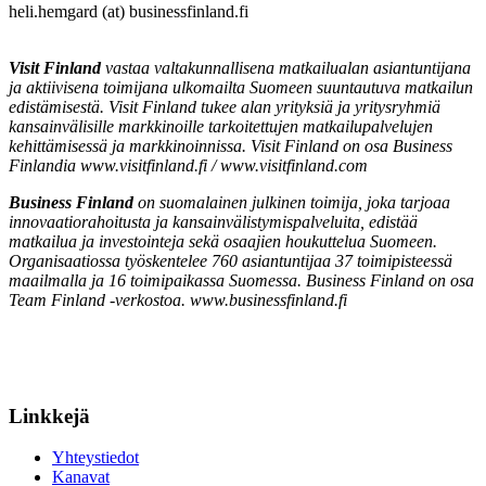
heli.hemgard (at) businessfinland.fi
Visit Finland
vastaa valtakunnallisena matkailualan asiantuntijana
ja aktiivisena toimijana ulkomailta Suomeen suuntautuva matkailun
edistämisestä. Visit Finland tukee alan yrityksiä ja yritysryhmiä
kansainvälisille markkinoille tarkoitettujen matkailupalvelujen
kehittämisessä ja markkinoinnissa. Visit Finland on osa Business
Finlandia www.visitfinland.fi / www.visitfinland.com
Business Finland
on suomalainen julkinen toimija, joka tarjoaa
innovaatiorahoitusta ja kansainvälistymispalveluita, edistää
matkailua ja investointeja sekä osaajien houkuttelua Suomeen.
Organisaatiossa työskentelee 760 asiantuntijaa 37 toimipisteessä
maailmalla ja 16 toimipaikassa Suomessa. Business Finland on osa
Team Finland -verkostoa. www.businessfinland.fi
Linkkejä
Yhteystiedot
Kanavat