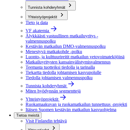
Tunnista kohderyhmät
Yhteistyöprojektit
Tieto ja data
VF akatemia
Älykkäästi vastuullinen matkailuyritys -
valmennuspolku
Kestävän matkailun DMO-valmennuspolku
Menestyvä matkakohde -polku
Luonto- ja kulttuurireitit matkailun vetovoimatekijöinä
Matkailuyritysten kansainvälistymisvalmennus
Teemasta tuotteiksi tiedolla ja tarinalla
Tiekartta tiedolla johtamisen kasvupolulle
Tiedolla johtamisen valmennuspolku
Tunnista kohderyhmät
Miten hyödynnän segmenttejä
Yhteistyöprojektit
Ruokamaakuvan ja ruokamatkailun tunnettuus -projekti
Itäisen Suomen kestävän matkailun kasvuohjelma
Tietoa meistä
Visit Finlandin tehtävä