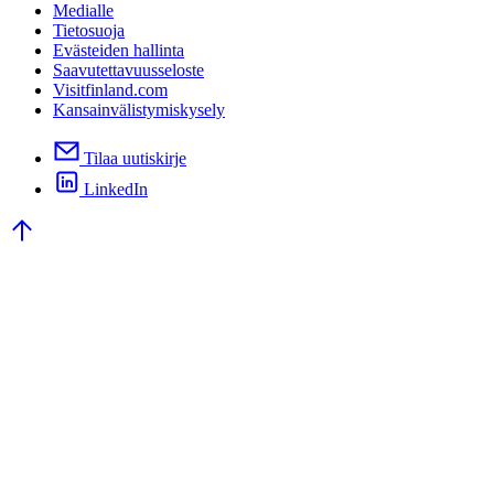
Medialle
Tietosuoja
Evästeiden hallinta
Saavutettavuusseloste
Visitfinland.com
Kansainvälistymiskysely
Tilaa uutiskirje
LinkedIn