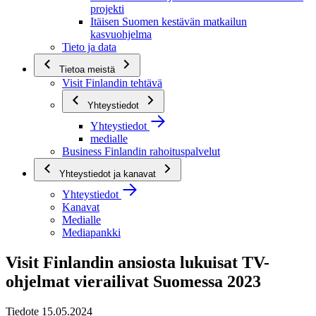
projekti
Itäisen Suomen kestävän matkailun
kasvuohjelma
Tieto ja data
Tietoa meistä
Visit Finlandin tehtävä
Yhteystiedot
Yhteystiedot
medialle
Business Finlandin rahoituspalvelut
Yhteystiedot ja kanavat
Yhteystiedot
Kanavat
Medialle
Mediapankki
Visit Finlandin ansiosta lukuisat TV-
ohjelmat vierailivat Suomessa 2023
Tiedote 15.05.2024