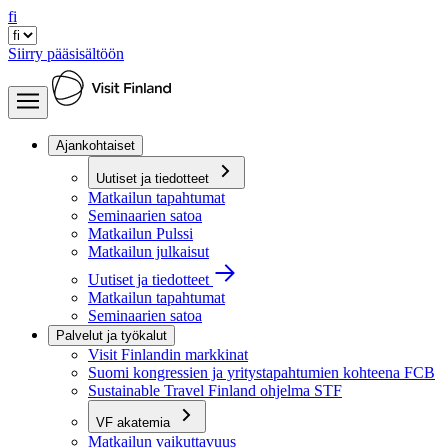
fi
Siirry pääsisältöön
Ajankohtaiset
Uutiset ja tiedotteet
Matkailun tapahtumat
Seminaarien satoa
Matkailun Pulssi
Matkailun julkaisut
Uutiset ja tiedotteet
Matkailun tapahtumat
Seminaarien satoa
Palvelut ja työkalut
Visit Finlandin markkinat
Suomi kongressien ja yritystapahtumien kohteena FCB
Sustainable Travel Finland ohjelma STF
VF akatemia
Matkailun vaikuttavuus