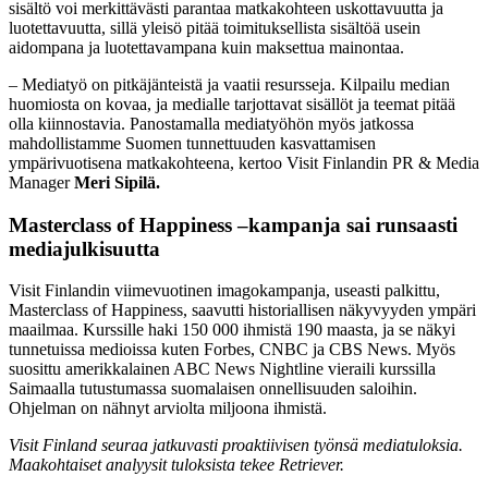
sisältö voi merkittävästi parantaa matkakohteen uskottavuutta ja
luotettavuutta, sillä yleisö pitää toimituksellista sisältöä usein
aidompana ja luotettavampana kuin maksettua mainontaa.
– Mediatyö on pitkäjänteistä ja vaatii resursseja. Kilpailu median
huomiosta on kovaa, ja medialle tarjottavat sisällöt ja teemat pitää
olla kiinnostavia. Panostamalla mediatyöhön myös jatkossa
mahdollistamme Suomen tunnettuuden kasvattamisen
ympärivuotisena matkakohteena, kertoo Visit Finlandin PR & Media
Manager
Meri Sipilä.
Masterclass of Happiness –kampanja sai runsaasti
mediajulkisuutta
Visit Finlandin viimevuotinen imagokampanja, useasti palkittu,
Masterclass of Happiness, saavutti historiallisen näkyvyyden ympäri
maailmaa. Kurssille haki 150 000 ihmistä 190 maasta, ja se näkyi
tunnetuissa medioissa kuten Forbes, CNBC ja CBS News. Myös
suosittu amerikkalainen ABC News Nightline vieraili kurssilla
Saimaalla tutustumassa suomalaisen onnellisuuden saloihin.
Ohjelman on nähnyt arviolta miljoona ihmistä.
Visit Finland seuraa jatkuvasti proaktiivisen työnsä mediatuloksia.
Maakohtaiset analyysit tuloksista tekee Retriever.