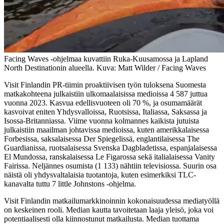
Facing Waves -ohjelmaa kuvattiin Ruka-Kuusamossa ja Lapland
North Destinationin alueella. Kuva: Matt Wilder / Facing Waves
Visit Finlandin PR-tiimin proaktiivisen työn tuloksena Suomesta
matkakohteena julkaistiin ulkomaalaisissa medioissa 4 587 juttua
vuonna 2023. Kasvua edellisvuoteen oli 70 %, ja osumamäärät
kasvoivat eniten Yhdysvalloissa, Ruotsissa, Italiassa, Saksassa ja
Isossa-Britanniassa. Viime vuonna kolmannes kaikista jutuista
julkaistiin maailman johtavissa medioissa, kuten amerikkalaisessa
Forbesissa, saksalaisessa Der Spiegelissä, englantilaisessa The
Guardianissa, ruotsalaisessa Svenska Dagbladetissa, espanjalaisessa
El Mundossa, ranskalaisessa Le Figarossa sekä italialaisessa Vanity
Fairissa. Neljännes osumista (1 133) nähtiin televisiossa. Suurin osa
näistä oli yhdysvaltalaisia tuotantoja, kuten esimerkiksi TLC-
kanavalta tuttu 7 little Johnstons -ohjelma.
Visit Finlandin matkailumarkkinoinnin kokonaisuudessa mediatyöllä
on keskeinen rooli. Median kautta tavoitetaan laaja yleisö, joka voi
potentiaalisesti olla kiinnostunut matkailusta. Median tuottama