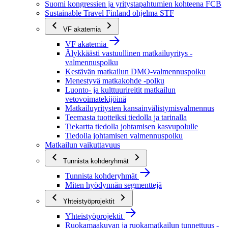
Suomi kongressien ja yritystapahtumien kohteena FCB
Sustainable Travel Finland ohjelma STF
VF akatemia
VF akatemia
Älykkäästi vastuullinen matkailuyritys -
valmennuspolku
Kestävän matkailun DMO-valmennuspolku
Menestyvä matkakohde -polku
Luonto- ja kulttuurireitit matkailun
vetovoimatekijöinä
Matkailuyritysten kansainvälistymisvalmennus
Teemasta tuotteiksi tiedolla ja tarinalla
Tiekartta tiedolla johtamisen kasvupolulle
Tiedolla johtamisen valmennuspolku
Matkailun vaikuttavuus
Tunnista kohderyhmät
Tunnista kohderyhmät
Miten hyödynnän segmenttejä
Yhteistyöprojektit
Yhteistyöprojektit
Ruokamaakuvan ja ruokamatkailun tunnettuus -