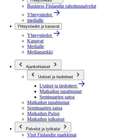
Yhteystiedot
Business Finlandin rahoituspalvelut
Yhteystiedot
medialle
Yhteystiedot ja kanavat
Yhteystiedot
Kanavat
Medialle
Mediapankki
Ajankohtaiset
Uutiset ja tiedotteet
Uutiset ja tiedotteet
Matkailun tapahtumat
Seminaarien satoa
Matkailun tapahtumat
Seminaarien satoa
Matkailun Pulssi
Matkailun julkaisut
Palvelut ja työkalut
Visit Finlandin markkinat