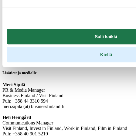
000 katsojaa.
Espanjalaisten rakastama matkaohjelma ”Planeta Callejan”
Ruka-Kuusamossa kuvattu jakso nousi heti julkaisun jälkeen
toiseksi katsotuimmaksi ohjelmaksi parhaimpaan
katseluaikaan. Ohjelma tavoitti arviolta noin miljoona
katsojaa.
Salli kaikki
*Arvioidut katsojaluvut ovat ”Brand Building Effect (BBE)” -
Kiellä
lukuja, jotka tarkoittavat sitä, kuinka monta ihmistä potentiaalisesti
muistaa nähneensä kyseisen ohjelman.
Lisätietoja medialle
Meri Sipilä
PR & Media Manager
Business Finland / Visit Finland
Puh: +358 44 3310 594
meri.sipila (at) businessfinland.fi
Heli Hemgård
Communications Manager
Visit Finland, Invest in Finland, Work in Finland, Film in Finland
Puh: +358 40 901 5219