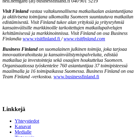
heli.hemgard (at) businessfinland.fi 040 901 5219
Visit Finland
vastaa valtakunnallisena matkailualan asiantuntijana
ja aktiivisena toimijana ulkomailta Suomeen suuntautuva matkailun
edistämisestä. Visit Finland tukee alan yrityksiä ja yritysryhmiä
kansainvälisille markkinoille tarkoitettujen matkailupalvelujen
kehittämisessä ja markkinoinnissa. Visit Finland on osa Business
Finlandia
www.visitfinland.fi
/
www.visitfinland.com
Business Finland
on suomalainen julkinen toimija, joka tarjoaa
innovaatiorahoitusta ja kansainvälistymispalveluita, edistää
matkailua ja investointeja sekä osaajien houkuttelua Suomeen.
Organisaatiossa työskentelee 760 asiantuntijaa 37 toimipisteessä
maailmalla ja 16 toimipaikassa Suomessa. Business Finland on osa
Team Finland -verkostoa.
www.businessfinland.fi
Linkkejä
Yhteystiedot
Kanavat
Medialle