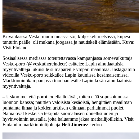
Kuvauksissa Vesku muun muassa söi, kuljeskeli metsässä, kiipesi
tunturin päälle, oli mukana joogassa ja nautiskeli elämästään. Kuva:
Visit Finland.
Sosiaalisessa mediassa toteutettavassa kampanjassa somevaikuttaja
Vesku-poro (@veskuthereindeer) esittelee Lapin ainutlaatuisia
myyntivaltteja lukuisille silmäpareille ympäri maailmaa. Instagramin
videoilla Vesku-poro seikkailee Lapin kauniissa kesämaisemissa.
Markkinointikampanjassa tuodaan esille Lapin kesän ainutlaatuisia
myyntivaltteja.
– Uskomme, että porot todella tietävät, miten elää sopusoinnussa
luonnon kanssa; nauttien valoisista kesäöistä, hengittäen maailman
puhtainta ilmaa ja kokien arktisen erämaan parhaimmat puolet.
Nämä ovat keskeisiä tekijöitä suomalaisen onnellisuuden ja
hyvinvoinnin taustalla, joita haluamme jakaa matkailijoillekin, Visit
Finlandin markkinointijohtaja
Heli Jimenez
kertoo.