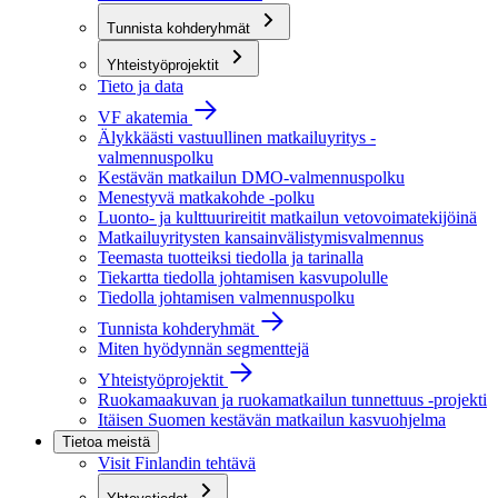
Tunnista kohderyhmät
Yhteistyöprojektit
Tieto ja data
VF akatemia
Älykkäästi vastuullinen matkailuyritys -
valmennuspolku
Kestävän matkailun DMO-valmennuspolku
Menestyvä matkakohde -polku
Luonto- ja kulttuurireitit matkailun vetovoimatekijöinä
Matkailuyritysten kansainvälistymisvalmennus
Teemasta tuotteiksi tiedolla ja tarinalla
Tiekartta tiedolla johtamisen kasvupolulle
Tiedolla johtamisen valmennuspolku
Tunnista kohderyhmät
Miten hyödynnän segmenttejä
Yhteistyöprojektit
Ruokamaakuvan ja ruokamatkailun tunnettuus -projekti
Itäisen Suomen kestävän matkailun kasvuohjelma
Tietoa meistä
Visit Finlandin tehtävä