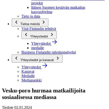
projekti
Itäisen Suomen kestävän matkailun
kasvuohjelma
Tieto ja data
Tietoa meistä
Visit Finlandin tehtävä
Yhteystiedot
Yhteystiedot
medialle
Business Finlandin rahoituspalvelut
Yhteystiedot ja kanavat
Yhteystiedot
Kanavat
Medialle
Mediapankki
Vesku-poro hurmaa matkailijoita
sosiaalisessa mediassa
Tiedote 02.01.2024