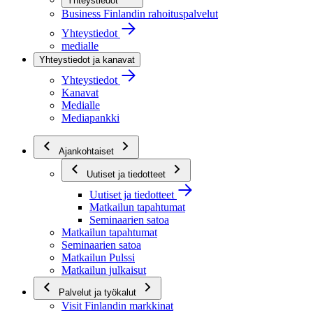
Yhteystiedot
Business Finlandin rahoituspalvelut
Yhteystiedot
medialle
Yhteystiedot ja kanavat
Yhteystiedot
Kanavat
Medialle
Mediapankki
Ajankohtaiset
Uutiset ja tiedotteet
Uutiset ja tiedotteet
Matkailun tapahtumat
Seminaarien satoa
Matkailun tapahtumat
Seminaarien satoa
Matkailun Pulssi
Matkailun julkaisut
Palvelut ja työkalut
Visit Finlandin markkinat