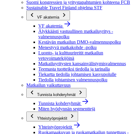
Suomi kongressien ja yritystapahtumien kohteena FCB
Sustainable Travel Finland ohjelma STF
VF akatemia
VF akatemia
Älykkäästi vastuullinen matkailuyritys -
valmennuspolku
Kestävän matkailun DMO-valmennuspolku
Menestyvä matkakohde -polku
Luonto- ja kulttuurireitit matkailun
vetovoimatekijöinä
Matkailuyritysten kansainvälistymisvalmennus
Teemasta tuotteiksi tiedolla ja tarinalla
Tiekartta tiedolla johtamisen kasvupolulle
Tiedolla johtamisen valmennuspolku
Matkailun vaikuttavuus
Tunnista kohderyhmät
Tunnista kohderyhmät
Miten hyödynnän segmenttejä
Yhteistyöprojektit
Yhteistyöprojektit
Ruokamaakuvan ja ruokamatkailun tunnettuus -