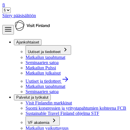
fi
Siirry pääsisältöön
Ajankohtaiset
Uutiset ja tiedotteet
Matkailun tapahtumat
Seminaarien satoa
Matkailun Pulssi
Matkailun julkaisut
Uutiset ja tiedotteet
Matkailun tapahtumat
Seminaarien satoa
Palvelut ja työkalut
Visit Finlandin markkinat
Suomi kongressien ja yritystapahtumien kohteena FCB
Sustainable Travel Finland ohjelma STF
VF akatemia
Matkailun vaikuttavuus