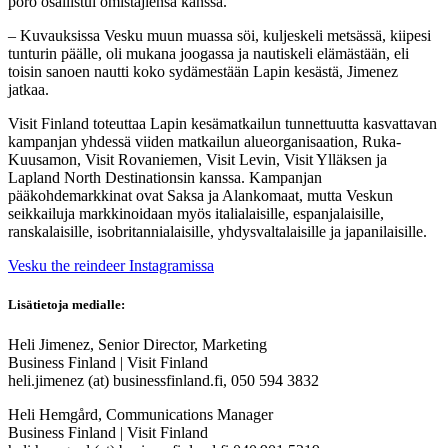
poro osallistui omistajiensa kanssa.
– Kuvauksissa Vesku muun muassa söi, kuljeskeli metsässä, kiipesi
tunturin päälle, oli mukana joogassa ja nautiskeli elämästään, eli
toisin sanoen nautti koko sydämestään Lapin kesästä, Jimenez
jatkaa.
Visit Finland toteuttaa Lapin kesämatkailun tunnettuutta kasvattavan
kampanjan yhdessä viiden matkailun alueorganisaation, Ruka-
Kuusamon, Visit Rovaniemen, Visit Levin, Visit Ylläksen ja
Lapland North Destinationsin kanssa. Kampanjan
pääkohdemarkkinat ovat Saksa ja Alankomaat, mutta Veskun
seikkailuja markkinoidaan myös italialaisille, espanjalaisille,
ranskalaisille, isobritannialaisille, yhdysvaltalaisille ja japanilaisille.
Vesku the reindeer Instagramissa
Lisätietoja medialle:
Heli Jimenez, Senior Director, Marketing
Business Finland | Visit Finland
heli.jimenez (at) businessfinland.fi, 050 594 3832
Heli Hemgård, Communications Manager
Business Finland | Visit Finland