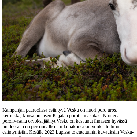
Kampanjan pääroolissa esiintyvä Vesku on nuori poro uros,
kermikkä, kuusamolaisen Kujalan porotilan asukas. Nuorena
poronvasana orvoksi jäänyt Vesku on kasvanut ihmisten hyvässä
hoidossa ja on persoonallisen ulkonäkönsäkin vuoksi tottunut
esiintymisiin. Kesällä 2023 Lapissa toteutettuihin kuvauksiin Vesku-