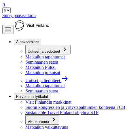
fi
Siirry pääsisältöön
Ajankohtaiset
Uutiset ja tiedotteet
Matkailun tapahtumat
Seminaarien satoa
Matkailun Pulssi
Matkailun julkaisut
Uutiset ja tiedotteet
Matkailun tapahtumat
Seminaarien satoa
Palvelut ja työkalut
Visit Finlandin markkinat
Suomi kongressien ja yritystapahtumien kohteena FCB
Sustainable Travel Finland ohjelma STF
VF akatemia
Matkailun vaikuttavuus