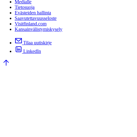
Medialle
Tietosuoja
Evästeiden hallinta
Saavutettavuusseloste
Visitfinland.com
Kansainvälistymiskysely
Tilaa uutiskirje
LinkedIn