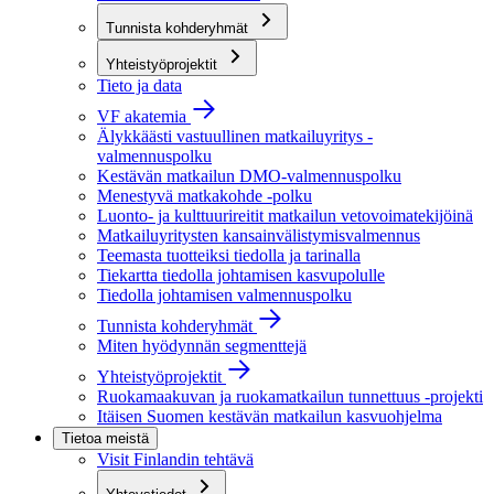
Tunnista kohderyhmät
Yhteistyöprojektit
Tieto ja data
VF akatemia
Älykkäästi vastuullinen matkailuyritys -
valmennuspolku
Kestävän matkailun DMO-valmennuspolku
Menestyvä matkakohde -polku
Luonto- ja kulttuurireitit matkailun vetovoimatekijöinä
Matkailuyritysten kansainvälistymisvalmennus
Teemasta tuotteiksi tiedolla ja tarinalla
Tiekartta tiedolla johtamisen kasvupolulle
Tiedolla johtamisen valmennuspolku
Tunnista kohderyhmät
Miten hyödynnän segmenttejä
Yhteistyöprojektit
Ruokamaakuvan ja ruokamatkailun tunnettuus -projekti
Itäisen Suomen kestävän matkailun kasvuohjelma
Tietoa meistä
Visit Finlandin tehtävä