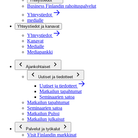
Yhteystiedot
Business Finlandin rahoituspalvelut
Yhteystiedot
medialle
Yhteystiedot ja kanavat
Yhteystiedot
Kanavat
Medialle
Mediapankki
Ajankohtaiset
Uutiset ja tiedotteet
Uutiset ja tiedotteet
Matkailun tapahtumat
Seminaarien satoa
Matkailun tapahtumat
Seminaarien satoa
Matkailun Pulssi
Matkailun julkaisut
Palvelut ja työkalut
Visit Finlandin markkinat