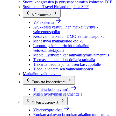
Suomi kongressien ja yritystapahtumien kohteena FCB
Sustainable Travel Finland ohjelma STF
VF akatemia
VF akatemia
Älykkäästi vastuullinen matkailuyritys -
valmennuspolku
Kestävän matkailun DMO-valmennuspolku
Menestyvä matkakohde -polku
Luonto- ja kulttuurireitit matkailun
vetovoimatekijöinä
Matkailuyritysten kansainvälistymisvalmennus
Teemasta tuotteiksi tiedolla ja tarinalla
Tiekartta tiedolla johtamisen kasvupolulle
Tiedolla johtamisen valmennuspolku
Matkailun vaikuttavuus
Tunnista kohderyhmät
Tunnista kohderyhmät
Miten hyödynnän segmenttejä
Yhteistyöprojektit
Yhteistyöprojektit
Ruokamaakuvan ja ruokamatkailun tunnettuus -