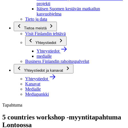
projekti
Itäisen Suomen kestävän matkailun
kasvuohjelma
Tieto ja data
Tietoa meistä
Visit Finlandin tehtävä
Yhteystiedot
Yhteystiedot
medialle
Business Finlandin rahoituspalvelut
Yhteystiedot ja kanavat
Yhteystiedot
Kanavat
Medialle
Mediapankki
Tapahtuma
5 countries workshop -myyntitapahtuma
Lontoossa