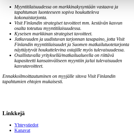
Myyntitilaisuudessa on markkinakysyntään vastaava ja
tapahtuman luonteeseen sopiva houkutteleva
kokonaistarjonta.
Visit Finlandin strategiset tavoitteet mm. kestävän kasvun
osalta toteutuu myyntitilaisuudessa.
Kyseisen markkinan strategiset tavoitteet.
Jatkuvuuden ja uudistuvan tarjonnan tasapaino, jotta Visit
Finlandin myyntitilaisuudet ja Suomen matkailutuotetarjonta
näyttäytyvät houkuttelevina ostajille myös tulevaisuudessa.
Osallistuvalla yrityksellä/matkailualueella on riittävä
kapasiteetti kansainväliseen myyntiin ja/tai tulevaisuuden
kasvutavoitteet.
Ennakkoilmoittautuminen on myyjälle sitova Visit Finlandin
tapahtumien ehtojen mukaisesti.
Linkkejä
Yhteystiedot
Kanavat