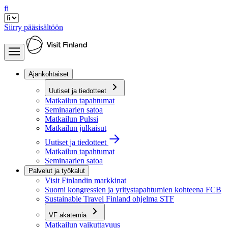
fi
Siirry pääsisältöön
Ajankohtaiset
Uutiset ja tiedotteet
Matkailun tapahtumat
Seminaarien satoa
Matkailun Pulssi
Matkailun julkaisut
Uutiset ja tiedotteet
Matkailun tapahtumat
Seminaarien satoa
Palvelut ja työkalut
Visit Finlandin markkinat
Suomi kongressien ja yritystapahtumien kohteena FCB
Sustainable Travel Finland ohjelma STF
VF akatemia
Matkailun vaikuttavuus