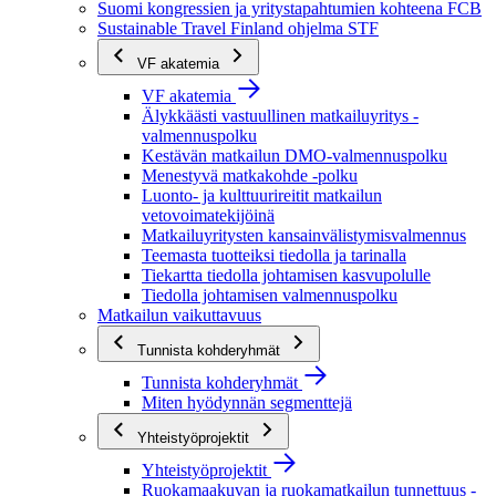
Suomi kongressien ja yritystapahtumien kohteena FCB
Sustainable Travel Finland ohjelma STF
VF akatemia
VF akatemia
Älykkäästi vastuullinen matkailuyritys -
valmennuspolku
Kestävän matkailun DMO-valmennuspolku
Menestyvä matkakohde -polku
Luonto- ja kulttuurireitit matkailun
vetovoimatekijöinä
Matkailuyritysten kansainvälistymisvalmennus
Teemasta tuotteiksi tiedolla ja tarinalla
Tiekartta tiedolla johtamisen kasvupolulle
Tiedolla johtamisen valmennuspolku
Matkailun vaikuttavuus
Tunnista kohderyhmät
Tunnista kohderyhmät
Miten hyödynnän segmenttejä
Yhteistyöprojektit
Yhteistyöprojektit
Ruokamaakuvan ja ruokamatkailun tunnettuus -