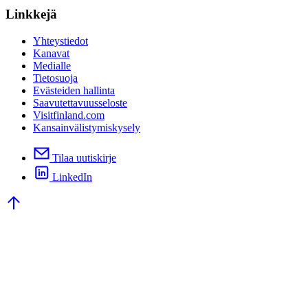
Linkkejä
Yhteystiedot
Kanavat
Medialle
Tietosuoja
Evästeiden hallinta
Saavutettavuusseloste
Visitfinland.com
Kansainvälistymiskysely
Tilaa uutiskirje
LinkedIn