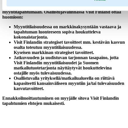
HUOM! Ennakko-ilmoittautuminen on auki 2.2.2026 saakka,
viimeistään sen jälkeen Visit Finland valitsee osallistujat
myyntitapahtumaan. Osallistujavalinnassa Visit Finland ottaa
huomioon:
Myyntitilaisuudessa on markkinakysyntään vastaava ja
tapahtuman luonteeseen sopiva houkutteleva
kokonaistarjonta.
Visit Finlandin strategiset tavoitteet mm. kestävän kasvun
osalta toteutuu myyntitilaisuudessa.
Kyseisen markkinan strategiset tavoitteet.
Jatkuvuuden ja uudistuvan tarjonnan tasapaino, jotta
Visit Finlandin myyntitilaisuudet ja Suomen
matkailutuotetarjonta näyttäytyvät houkuttelevina
ostajille myös tulevaisuudessa.
Osallistuvalla yrityksellä/matkailualueella on riittävä
kapasiteetti kansainväliseen myyntiin ja/tai tulevaisuuden
kasvutavoitteet.
Ennakkoilmoittautuminen on myyjälle sitova Visit Finlandin
tapahtumien ehtojen mukaisesti.