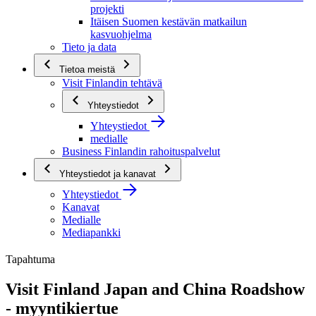
projekti
Itäisen Suomen kestävän matkailun
kasvuohjelma
Tieto ja data
Tietoa meistä
Visit Finlandin tehtävä
Yhteystiedot
Yhteystiedot
medialle
Business Finlandin rahoituspalvelut
Yhteystiedot ja kanavat
Yhteystiedot
Kanavat
Medialle
Mediapankki
Tapahtuma
Visit Finland Japan and China Roadshow
- myyntikiertue