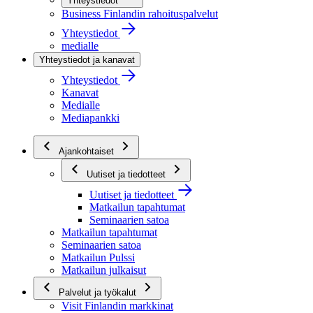
Yhteystiedot
Business Finlandin rahoituspalvelut
Yhteystiedot
medialle
Yhteystiedot ja kanavat
Yhteystiedot
Kanavat
Medialle
Mediapankki
Ajankohtaiset
Uutiset ja tiedotteet
Uutiset ja tiedotteet
Matkailun tapahtumat
Seminaarien satoa
Matkailun tapahtumat
Seminaarien satoa
Matkailun Pulssi
Matkailun julkaisut
Palvelut ja työkalut
Visit Finlandin markkinat