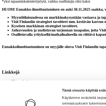
*yksi tapaamiskalenteri/pöytä, vaikka osallistujia olisi kaksi
HUOM! Ennakko-ilmoittautuminen on auki 30.11.2025 saakka, viime
Myyntitilaisuudessa on markkinakysyntään vastaava ja ta
Visit Finlandin strategiset tavoitteet mm. kestävän kasvun o
Kyseisen markkinan strategiset tavoitteet.
Jatkuvuuden ja uudistuvan tarjonnan tasapaino, jotta Visit
Osallistuvalla yrityksellä/matkailualueella on riittävä kapas
Ennakkoilmoittautuminen on myyjälle sitova Visit Finlandin tap
Linkkejä
Yhteystiedot
Kanavat
Medialle
Tämä sivusto käyttää eväs
Tietosuoja
Käytämme evästeitä tarjoa
Evästeiden hallinta
Saavutettavuusseloste
ominaisuuksien tukemisee