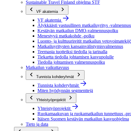
Sustainable Travel Finland ohjelma STF
VF akatemia
VF akatemia
Älykkäästi vastuullinen matkailuyritys -valmennu
Kestävän matkailun DMO-valmennuspolku
Menestyvä matkakohde -polku
Luonto- ja kulttuurireitit matkailun vetovoimatekij
Matkailuyritysten kansainvälistymisvalmennus
Teemasta tuotteiksi tiedolla ja tarinalla
Tiekartta tiedolla johtamisen kasvupolulle
Tiedolla johtamisen valmennuspolku
Matkailun vaikuttavuus
Tunnista kohderyhmät
Tunnista kohderyhmät
Miten hyödynnän segmenttejä
Yhteistyöprojektit
Yhteistyöprojektit
Ruokamaakuvan ja ruokamatkailun tunnettuus -pro
Itäisen Suomen kestävän matkailun kasvuohjelma
Tieto ja data