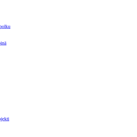
spolku
öinä
jekti