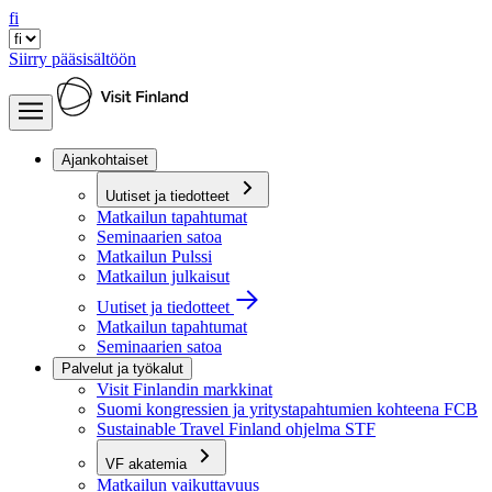
fi
Siirry pääsisältöön
Ajankohtaiset
Uutiset ja tiedotteet
Matkailun tapahtumat
Seminaarien satoa
Matkailun Pulssi
Matkailun julkaisut
Uutiset ja tiedotteet
Matkailun tapahtumat
Seminaarien satoa
Palvelut ja työkalut
Visit Finlandin markkinat
Suomi kongressien ja yritystapahtumien kohteena FCB
Sustainable Travel Finland ohjelma STF
VF akatemia
Matkailun vaikuttavuus