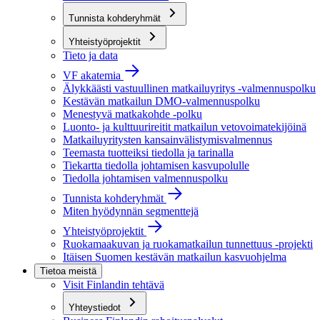
Tunnista kohderyhmät
Yhteistyöprojektit
Tieto ja data
VF akatemia
Älykkäästi vastuullinen matkailuyritys -valmennuspolku
Kestävän matkailun DMO-valmennuspolku
Menestyvä matkakohde -polku
Luonto- ja kulttuurireitit matkailun vetovoimatekijöinä
Matkailuyritysten kansainvälistymisvalmennus
Teemasta tuotteiksi tiedolla ja tarinalla
Tiekartta tiedolla johtamisen kasvupolulle
Tiedolla johtamisen valmennuspolku
Tunnista kohderyhmät
Miten hyödynnän segmenttejä
Yhteistyöprojektit
Ruokamaakuvan ja ruokamatkailun tunnettuus -projekti
Itäisen Suomen kestävän matkailun kasvuohjelma
Tietoa meistä
Visit Finlandin tehtävä
Yhteystiedot