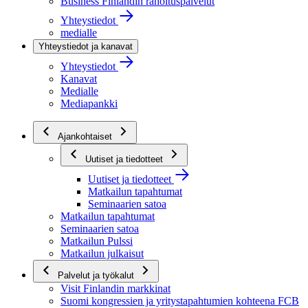
Business Finlandin rahoituspalvelut
Yhteystiedot
medialle
Yhteystiedot ja kanavat
Yhteystiedot
Kanavat
Medialle
Mediapankki
Ajankohtaiset
Uutiset ja tiedotteet
Uutiset ja tiedotteet
Matkailun tapahtumat
Seminaarien satoa
Matkailun tapahtumat
Seminaarien satoa
Matkailun Pulssi
Matkailun julkaisut
Palvelut ja työkalut
Visit Finlandin markkinat
Suomi kongressien ja yritystapahtumien kohteena FCB