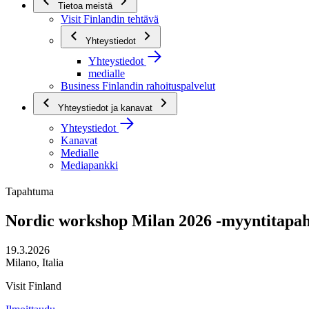
Tietoa meistä
Visit Finlandin tehtävä
Yhteystiedot
Yhteystiedot
medialle
Business Finlandin rahoituspalvelut
Yhteystiedot ja kanavat
Yhteystiedot
Kanavat
Medialle
Mediapankki
Tapahtuma
Nordic workshop Milan 2026 -myyntitapa
19.3.2026
Milano, Italia
Visit Finland