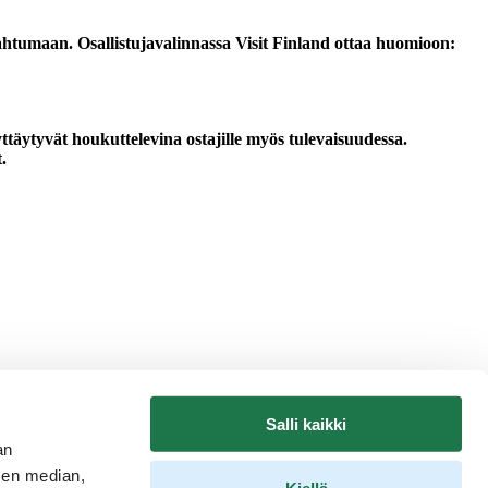
ahtumaan. Osallistujavalinnassa Visit Finland ottaa huomioon:
täytyvät houkuttelevina ostajille myös tulevaisuudessa.
.
Salli kaikki
an
sen median,
Kiellä