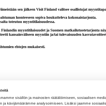
istään sen jälkeen Visit Finland valitsee osallistujat myyntitap
pahtuman luonteeseen sopiva houkutteleva kokonaistarjonta.
salta toteutuu myyntitilaisuudessa.
 Finlandin myyntitilaisuudet ja Suomen matkailutuotetarjonta näyt
iteetti kansainväliseen myyntiin ja/tai tulevaisuuden kasvutavoitteet
ahtumien ehtojen mukaisesti.
teitä
mamme sisällön ja mainosten räätälöimiseen, sosiaalisen medi
n ja kävijämäärämme analysoimiseen. Lisäksi jaamme sosiaali