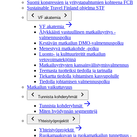
Suomi kongressien ja yritystapahtumien kohteena FCB
Sustainable Travel Finland ohjelma STF
VF akatemia
VF akatemia
Älykkäästi vastuullinen matkailuyritys -
valmennuspolku
Kestävän matkailun DMO-valmennuspolku
Menestyvä matkakohde -polku
Luonto- ja kulttuurireitit matkailun
vetovoimatekijöinä
Matkailuyritysten kansainvälistymisvalmennus
Teemasta tuotteiksi tiedolla ja tarinalla
Tiekartta tiedolla johtamisen kasvupolulle
Tiedolla johtamisen valmennuspolku
Matkailun vaikuttavuus
Tunnista kohderyhmät
Tunnista kohderyhmät
Miten hyödynnän segmenttejä
Yhteistyöprojektit
Yhteistyöprojektit
Ruokamaakuvan ja ruokamatkailun tunnettuus -