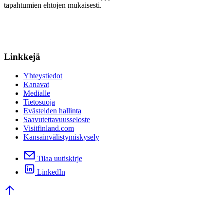
tapahtumien ehtojen mukaisesti.
Linkkejä
Yhteystiedot
Kanavat
Medialle
Tietosuoja
Evästeiden hallinta
Saavutettavuusseloste
Visitfinland.com
Kansainvälistymiskysely
Tilaa uutiskirje
LinkedIn