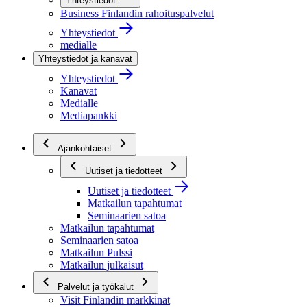
Yhteystiedot
Business Finlandin rahoituspalvelut
Yhteystiedot
medialle
Yhteystiedot ja kanavat
Yhteystiedot
Kanavat
Medialle
Mediapankki
Ajankohtaiset
Uutiset ja tiedotteet
Uutiset ja tiedotteet
Matkailun tapahtumat
Seminaarien satoa
Matkailun tapahtumat
Seminaarien satoa
Matkailun Pulssi
Matkailun julkaisut
Palvelut ja työkalut
Visit Finlandin markkinat