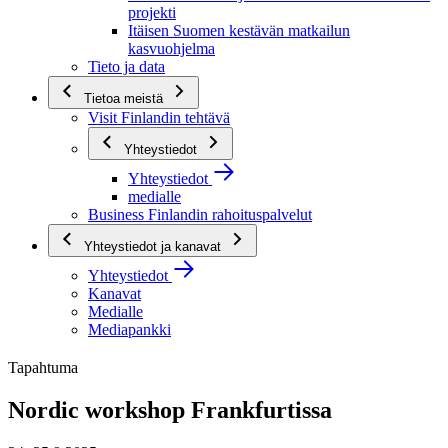
projekti
Itäisen Suomen kestävän matkailun
kasvuohjelma
Tieto ja data
Tietoa meistä
Visit Finlandin tehtävä
Yhteystiedot
Yhteystiedot
medialle
Business Finlandin rahoituspalvelut
Yhteystiedot ja kanavat
Yhteystiedot
Kanavat
Medialle
Mediapankki
Tapahtuma
Nordic workshop Frankfurtissa