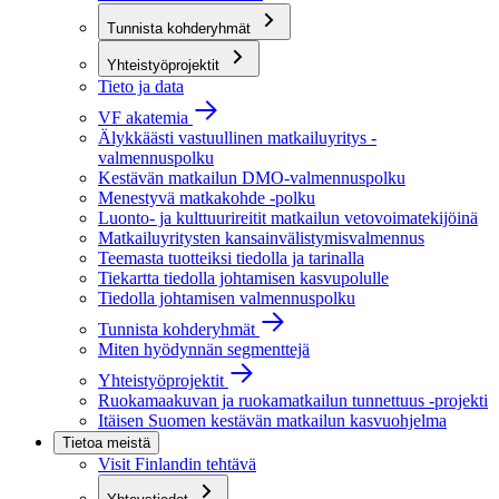
Tunnista kohderyhmät
Yhteistyöprojektit
Tieto ja data
VF akatemia
Älykkäästi vastuullinen matkailuyritys -
valmennuspolku
Kestävän matkailun DMO-valmennuspolku
Menestyvä matkakohde -polku
Luonto- ja kulttuurireitit matkailun vetovoimatekijöinä
Matkailuyritysten kansainvälistymisvalmennus
Teemasta tuotteiksi tiedolla ja tarinalla
Tiekartta tiedolla johtamisen kasvupolulle
Tiedolla johtamisen valmennuspolku
Tunnista kohderyhmät
Miten hyödynnän segmenttejä
Yhteistyöprojektit
Ruokamaakuvan ja ruokamatkailun tunnettuus -projekti
Itäisen Suomen kestävän matkailun kasvuohjelma
Tietoa meistä
Visit Finlandin tehtävä