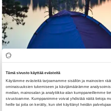
Tämä sivusto käyttää evästeitä
Käytämme evästeitä tarjoamamme sisällön ja mainosten räät
Visit Finland järjestää yhdessä Pohjoismaiden kanssa syyskuussa
ominaisuuksien tukemiseen ja kävijämäärämme analysoimise
myyntitapahtuman Frankfurtissa.
median, mainosalan ja analytiikka-alan kumppaneillemme tieto
Osallistumismaksu
sivustoamme. Kumppanimme voivat yhdistää näitä tietoja muihi
heille tai joita on kerätty, kun olet käyttänyt heidän palvelujaa
1490 € + ALV / yritys / 1 osallistuja
Lisähenkilö samasta yrityksestä 250 € + ALV