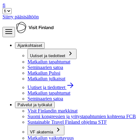
fi
Siirry pääsisältöön
Ajankohtaiset
Uutiset ja tiedotteet
Matkailun tapahtumat
Seminaarien satoa
Matkailun Pulssi
Matkailun julkaisut
Uutiset ja tiedotteet
Matkailun tapahtumat
Seminaarien satoa
Palvelut ja työkalut
Visit Finlandin markkinat
Suomi kongressien ja yritystapahtumien kohteena FCB
Sustainable Travel Finland ohjelma STF
VF akatemia
Matkailun vaikuttavuus