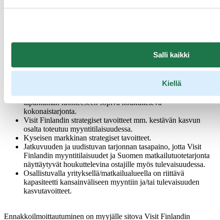
Jaettu pöytä (1 tapaamiskalenteri) 890 € + ALV
HUOM! Ennakko-ilmoittautuminen on auki 28.3.2025 saakka,
Salli kaikki
viimeistään sen jälkeen Visit Finland valitsee osallistujat
myyntitapahtumaan. Osallistujavalinnassa Visit Finland ottaa
huomioon:
Kiellä
Myyntitilaisuudessa on markkinakysyntään vastaava ja
tapahtuman luonteeseen sopiva houkutteleva
kokonaistarjonta.
Visit Finlandin strategiset tavoitteet mm. kestävän kasvun
osalta toteutuu myyntitilaisuudessa.
Kyseisen markkinan strategiset tavoitteet.
Jatkuvuuden ja uudistuvan tarjonnan tasapaino, jotta Visit
Finlandin myyntitilaisuudet ja Suomen matkailutuotetarjonta
näyttäytyvät houkuttelevina ostajille myös tulevaisuudessa.
Osallistuvalla yrityksellä/matkailualueella on riittävä
kapasiteetti kansainväliseen myyntiin ja/tai tulevaisuuden
kasvutavoitteet.
Ennakkoilmoittautuminen on myyjälle sitova Visit Finlandin