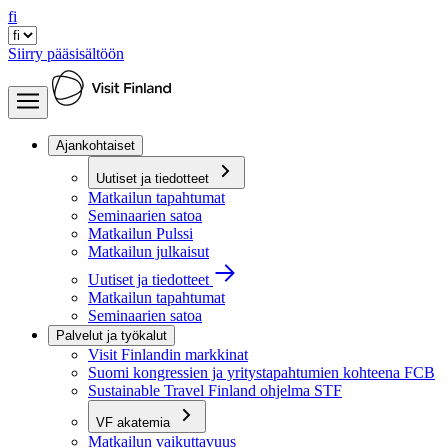
fi
Siirry pääsisältöön
Ajankohtaiset
Uutiset ja tiedotteet
Matkailun tapahtumat
Seminaarien satoa
Matkailun Pulssi
Matkailun julkaisut
Uutiset ja tiedotteet
Matkailun tapahtumat
Seminaarien satoa
Palvelut ja työkalut
Visit Finlandin markkinat
Suomi kongressien ja yritystapahtumien kohteena FCB
Sustainable Travel Finland ohjelma STF
VF akatemia
Matkailun vaikuttavuus