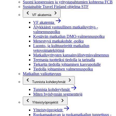
Suomi kongressien ja yritystapahtumien kohteena FCB
Sustainable Travel Finland ohjelma STF
VF akatemia
VF akatemia
Älykkäästi vastuullinen matkailuyritys -
valmennuspolku
Kestävän matkailun DMO-valmennuspolku
Menestyvä matkakohde -polku
Luonto- ja kulttuurireitit matkailun
vetovoimatekijöinä
Matkailuyritysten kansainvälistymisvalmennus
Teemasta tuotteiksi tiedolla ja tarinalla
Tiekartta tiedolla johtamisen kasvupolulle
Tiedolla johtamisen valmennuspolku
Matkailun vaikuttavuus
Tunnista kohderyhmät
Tunnista kohderyhmät
Miten hyödynnän segmenttejä
Yhteistyöprojektit
Yhteistyöprojektit
Ruokamaakuvan ja ruokamatkailun tunnettuus -