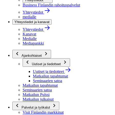
Yhteystiedot
Business Finlandin rahoituspalvelut
Yhteystiedot
medialle
Yhteystiedot ja kanavat
Yhteystiedot
Kanavat
Medialle
Mediapankki
Ajankohtaiset
Uutiset ja tiedotteet
Uutiset ja tiedotteet
Matkailun tapahtumat
Seminaarien satoa
Matkailun tapahtumat
Seminaarien satoa
Matkailun Pulssi
Matkailun julkaisut
Palvelut ja työkalut
Visit Finlandin markkinat