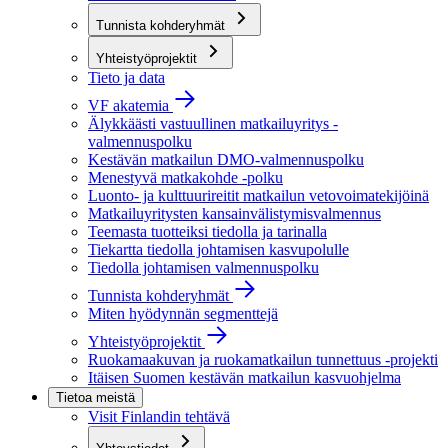
Tunnista kohderyhmät
Yhteistyöprojektit
Tieto ja data
VF akatemia
Älykkäästi vastuullinen matkailuyritys -
valmennuspolku
Kestävän matkailun DMO-valmennuspolku
Menestyvä matkakohde -polku
Luonto- ja kulttuurireitit matkailun vetovoimatekijöinä
Matkailuyritysten kansainvälistymisvalmennus
Teemasta tuotteiksi tiedolla ja tarinalla
Tiekartta tiedolla johtamisen kasvupolulle
Tiedolla johtamisen valmennuspolku
Tunnista kohderyhmät
Miten hyödynnän segmenttejä
Yhteistyöprojektit
Ruokamaakuvan ja ruokamatkailun tunnettuus -projekti
Itäisen Suomen kestävän matkailun kasvuohjelma
Tietoa meistä
Visit Finlandin tehtävä