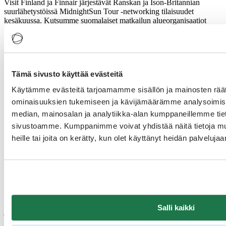
Visit Finland ja Finnair järjestävät Ranskan ja Ison-Britannian
suurlähetystöissä MidnightSun Tour -networking tilaisuudet
kesäkuussa. Kutsumme suomalaiset matkailun alueorganisaatiot
osallistumaan networking -tilaisuuteen markkinoimaan ja myymään
Suomea kesämatkakohteena kanssamme!
Tilaisuuksien tavoitteena on markkinoida Suomea
kesämatkailukohteena B2B-yleisölle. Iltapäivän networking -
Tämä sivusto käyttää evästeitä
tilaisuuksiin kutsumme matkanjärjestäjiä, matkatoimistoja ja B2B-
matkailumediaa. Tapahtumissa tullaan julkaisemaan kesän 2026
Käytämme evästeitä tarjoamamme sisällön ja mainosten räät
Midnight Sun Workshopin pitopaikka sekä aloittamaan ostajien
kutsut tapahtumaan.
ominaisuuksien tukemiseen ja kävijämäärämme analysoimise
median, mainosalan ja analytiikka-alan kumppaneillemme tieto
Mukaan otetaan 10 matkailukohdetta Suomesta. Osallistuvat
sivustoamme. Kumppanimme voivat yhdistää näitä tietoja muihi
destinaatiot tapaavat n. 30-40 ostajakontaktia kummassakin
kaupungissa. Lisäksi osallistuvat alueet tulevat olemaan kesän 2026
heille tai joita on kerätty, kun olet käyttänyt heidän palvelujaa
Midnight Sun workshopin pre-tourien ohjelmissa mukana.
Osallistumismaksu
3000 € + VAT / DMO / max. 1 henkilö
Hinta sisältää networking - tilaisuudet Pariisissa ja Lontoossa ja
Salli kaikki
junalipun yhdelle henkilölle Pariisi-Lontoo. Osallistujat vastaavat
itse muista matkajärjestelyistään.