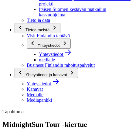
projekti
Itäisen Suomen kestävän matkailun
kasvuohjelma
Tieto ja data
Tietoa meistä
Visit Finlandin tehtävä
Yhteystiedot
Yhteystiedot
medialle
Business Finlandin rahoituspalvelut
Yhteystiedot ja kanavat
Yhteystiedot
Kanavat
Medialle
Mediapankki
Tapahtuma
MidnightSun Tour -kiertue