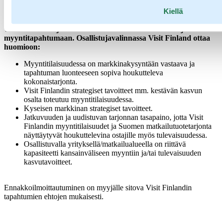
Kiellä
HUOM! Ennakko-ilmoittautuminen on auki 21.3.2025 saakka,
viimeistään sen jälkeen Visit Finland valitsee osallistujat
myyntitapahtumaan. Osallistujavalinnassa Visit Finland ottaa
huomioon:
Myyntitilaisuudessa on markkinakysyntään vastaava ja
tapahtuman luonteeseen sopiva houkutteleva
kokonaistarjonta.
Visit Finlandin strategiset tavoitteet mm. kestävän kasvun
osalta toteutuu myyntitilaisuudessa.
Kyseisen markkinan strategiset tavoitteet.
Jatkuvuuden ja uudistuvan tarjonnan tasapaino, jotta Visit
Finlandin myyntitilaisuudet ja Suomen matkailutuotetarjonta
näyttäytyvät houkuttelevina ostajille myös tulevaisuudessa.
Osallistuvalla yrityksellä/matkailualueella on riittävä
kapasiteetti kansainväliseen myyntiin ja/tai tulevaisuuden
kasvutavoitteet.
Ennakkoilmoittautuminen on myyjälle sitova Visit Finlandin
tapahtumien ehtojen mukaisesti.