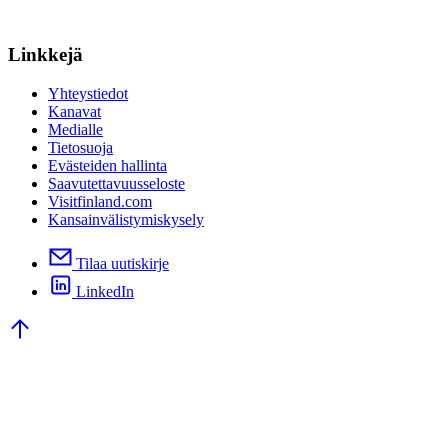
Linkkejä
Yhteystiedot
Kanavat
Medialle
Tietosuoja
Evästeiden hallinta
Saavutettavuusseloste
Visitfinland.com
Kansainvälistymiskysely
Tilaa uutiskirje
LinkedIn