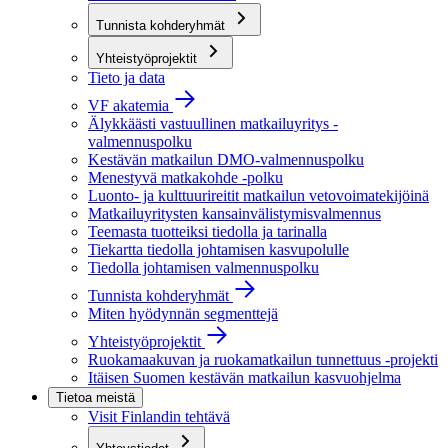
Tunnista kohderyhmät
Yhteistyöprojektit
Tieto ja data
VF akatemia
Älykkäästi vastuullinen matkailuyritys -
valmennuspolku
Kestävän matkailun DMO-valmennuspolku
Menestyvä matkakohde -polku
Luonto- ja kulttuurireitit matkailun vetovoimatekijöinä
Matkailuyritysten kansainvälistymisvalmennus
Teemasta tuotteiksi tiedolla ja tarinalla
Tiekartta tiedolla johtamisen kasvupolulle
Tiedolla johtamisen valmennuspolku
Tunnista kohderyhmät
Miten hyödynnän segmenttejä
Yhteistyöprojektit
Ruokamaakuvan ja ruokamatkailun tunnettuus -projekti
Itäisen Suomen kestävän matkailun kasvuohjelma
Tietoa meistä
Visit Finlandin tehtävä