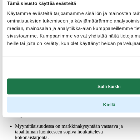
Tämä sivusto käyttää evästeitä
6.11.2024. Myyntitilaisuus on tarkoitettu niille suomalaisille
yrityksille, joilla on jo kansainvälisiä kontakteja UK:n markkinoilla.
Käytämme evästeitä tarjoamamme sisällön ja mainosten räät
Mukaan mahtuu 11 myyjää.
ominaisuuksien tukemiseen ja kävijämäärämme analysoimise
Visit Finland hoitaa tilaisuuden järjestelyt Sunbornin kanssa ja
median, mainosalan ja analytiikka-alan kumppaneillemme tieto
lähettää suomalaisten myyjien varmistuttua UK'ssa sijaitseville
sivustoamme. Kumppanimme voivat yhdistää näitä tietoja muihi
ostajille tietoa tilaisuudesta, sisältäen myyjien yhteystiedot ja
heille tai joita on kerätty, kun olet käyttänyt heidän palvelujaa
suosituksen varata tapaamisia suoraan myyjien kanssa. Visit Finland
EI siis järjestä myyjille tapaamisia eikä yhteistä tapaamiskalenteria
ole, vaan jokaiselta myyjältä edellytetään aktiivisuutta kutsua
paikalle omat kontaktinsa ja sopia omat tapaamisensa.
Hinta:
1400 e + ALV / yritys / 1 edustaja
Salli kaikki
200 e + ALV lisähenkilö samasta yrityksestä
HUOM! Ilmoittautuminen on päättynyt ja tapahtuma on
täynnä.
Kiellä
Osallistujavalinnassa Visit Finland ottaa huomioon:
Myyntitilaisuudessa on markkinakysyntään vastaava ja
tapahtuman luonteeseen sopiva houkutteleva
kokonaistarjonta.