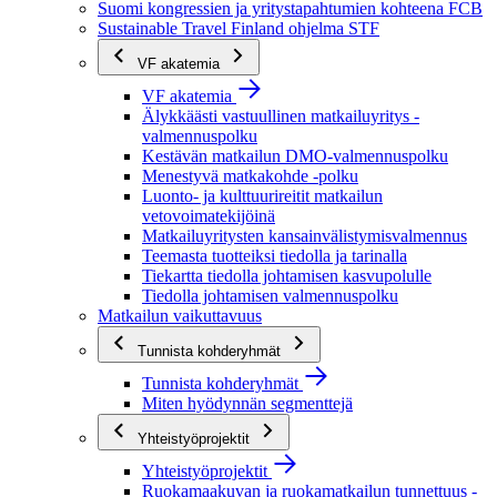
Suomi kongressien ja yritystapahtumien kohteena FCB
Sustainable Travel Finland ohjelma STF
VF akatemia
VF akatemia
Älykkäästi vastuullinen matkailuyritys -
valmennuspolku
Kestävän matkailun DMO-valmennuspolku
Menestyvä matkakohde -polku
Luonto- ja kulttuurireitit matkailun
vetovoimatekijöinä
Matkailuyritysten kansainvälistymisvalmennus
Teemasta tuotteiksi tiedolla ja tarinalla
Tiekartta tiedolla johtamisen kasvupolulle
Tiedolla johtamisen valmennuspolku
Matkailun vaikuttavuus
Tunnista kohderyhmät
Tunnista kohderyhmät
Miten hyödynnän segmenttejä
Yhteistyöprojektit
Yhteistyöprojektit
Ruokamaakuvan ja ruokamatkailun tunnettuus -