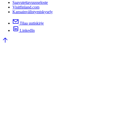
Saavutettavuusseloste
Visitfinland.com
Kansainvälistymiskysely
Tilaa uutiskirje
LinkedIn