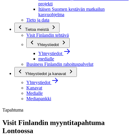
projekti
Itäisen Suomen kestävän matkailun
kasvuohjelma
Tieto ja data
Tietoa meistä
Visit Finlandin tehtävä
Yhteystiedot
Yhteystiedot
medialle
Business Finlandin rahoituspalvelut
Yhteystiedot ja kanavat
Yhteystiedot
Kanavat
Medialle
Mediapankki
Tapahtuma
Visit Finlandin myyntitapahtuma
Lontoossa