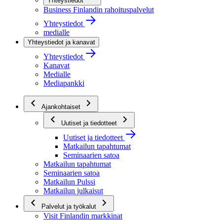
Yhteystiedot
Business Finlandin rahoituspalvelut
Yhteystiedot
medialle
Yhteystiedot ja kanavat
Yhteystiedot
Kanavat
Medialle
Mediapankki
Ajankohtaiset
Uutiset ja tiedotteet
Uutiset ja tiedotteet
Matkailun tapahtumat
Seminaarien satoa
Matkailun tapahtumat
Seminaarien satoa
Matkailun Pulssi
Matkailun julkaisut
Palvelut ja työkalut
Visit Finlandin markkinat