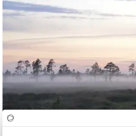
Visit Finland järjestää WTM-messujen yhteydessä päivän mittaisen
myyntitilaisuuden Sunborn London Yacht Hotellissa tiistaina