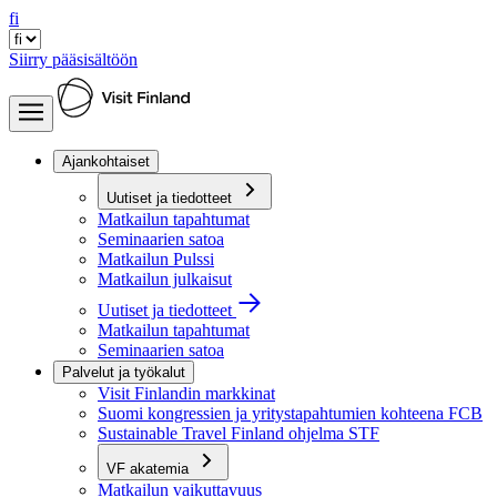
fi
Siirry pääsisältöön
Ajankohtaiset
Uutiset ja tiedotteet
Matkailun tapahtumat
Seminaarien satoa
Matkailun Pulssi
Matkailun julkaisut
Uutiset ja tiedotteet
Matkailun tapahtumat
Seminaarien satoa
Palvelut ja työkalut
Visit Finlandin markkinat
Suomi kongressien ja yritystapahtumien kohteena FCB
Sustainable Travel Finland ohjelma STF
VF akatemia
Matkailun vaikuttavuus