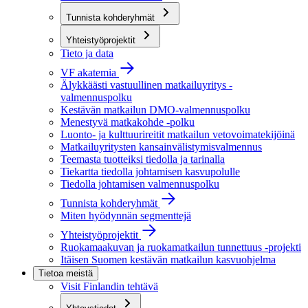
Tunnista kohderyhmät
Yhteistyöprojektit
Tieto ja data
VF akatemia
Älykkäästi vastuullinen matkailuyritys -
valmennuspolku
Kestävän matkailun DMO-valmennuspolku
Menestyvä matkakohde -polku
Luonto- ja kulttuurireitit matkailun vetovoimatekijöinä
Matkailuyritysten kansainvälistymisvalmennus
Teemasta tuotteiksi tiedolla ja tarinalla
Tiekartta tiedolla johtamisen kasvupolulle
Tiedolla johtamisen valmennuspolku
Tunnista kohderyhmät
Miten hyödynnän segmenttejä
Yhteistyöprojektit
Ruokamaakuvan ja ruokamatkailun tunnettuus -projekti
Itäisen Suomen kestävän matkailun kasvuohjelma
Tietoa meistä
Visit Finlandin tehtävä