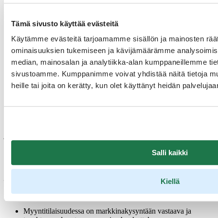
Myyntitapahtuman alustava aikataulu:
Tämä sivusto käyttää evästeitä
Tiistai 1.10.2024 workshop klo 14:00-19:30
Afterwork klo 20:00-22:00
Käytämme evästeitä tarjoamamme sisällön ja mainosten räät
Hinta:
ominaisuuksien tukemiseen ja kävijämäärämme analysoimise
median, mainosalan ja analytiikka-alan kumppaneillemme tieto
1490 € + VAT / yritys / yksi osallistuja / tapaamiskalenteri
sivustoamme. Kumppanimme voivat yhdistää näitä tietoja muihi
400 € + VAT lisämaksu toinen osallistuja / yritys
heille tai joita on kerätty, kun olet käyttänyt heidän palvelujaa
HUOM! Vain yksi tapaamiskalenteri / pöytä, vaikka
osallistujia olisi kaksi
Hintaan sisältyy workshop-pöytä, ennalta sovitut tapaamiset,
kokoustarjoilut workshopin aikana, afterwork ruoka- ja
juomatarjoiluineen.
Hinta ei sisällä matkakuluja eikä majoituksia.
Salli kaikki
HUOM! Ennakko-ilmoittautuminen on auki 15.4.2024 saakka,
jonka jälkeen Visit Finland valitsee osallistujat
Kiellä
myyntitapahtumaan. Osallistujavalinnassa Visit Finland ottaa
huomioon:
Myyntitilaisuudessa on markkinakysyntään vastaava ja