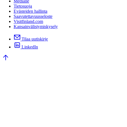
Medialle
Tietosuoja
Evästeiden hallinta
Saavutettavuusseloste
Visitfinland.com
Kansainvälistymiskysely
Tilaa uutiskirje
LinkedIn