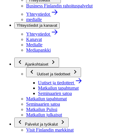
Yhteystiedot
Business Finlandin rahoituspalvelut
Yhteystiedot
medialle
Yhteystiedot ja kanavat
Yhteystiedot
Kanavat
Medialle
Mediapankki
Ajankohtaiset
Uutiset ja tiedotteet
Uutiset ja tiedotteet
Matkailun tapahtumat
Seminaarien satoa
Matkailun tapahtumat
Seminaarien satoa
Matkailun Pulssi
Matkailun julkaisut
Palvelut ja työkalut
Visit Finlandin markkinat