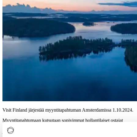
Visit Finland järjestää myyntitapahtuman Amsterdamissa 1.10.2024.
Myyntitapahtumaan kutsutaan sopivimmat hollantilaiset ostajat
tutustumaan tarjontaamme. Ostajat ovat vapaa-ajan matkanjärjestäjiä
ja matkatoimistoja. Tapahtumaan sopii 25 suomalaista myyjää.