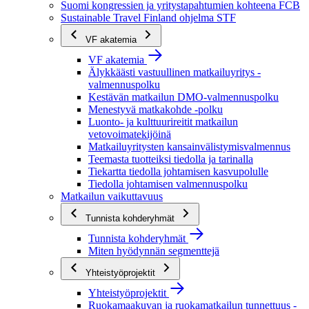
Suomi kongressien ja yritystapahtumien kohteena FCB
Sustainable Travel Finland ohjelma STF
VF akatemia
VF akatemia
Älykkäästi vastuullinen matkailuyritys -
valmennuspolku
Kestävän matkailun DMO-valmennuspolku
Menestyvä matkakohde -polku
Luonto- ja kulttuurireitit matkailun
vetovoimatekijöinä
Matkailuyritysten kansainvälistymisvalmennus
Teemasta tuotteiksi tiedolla ja tarinalla
Tiekartta tiedolla johtamisen kasvupolulle
Tiedolla johtamisen valmennuspolku
Matkailun vaikuttavuus
Tunnista kohderyhmät
Tunnista kohderyhmät
Miten hyödynnän segmenttejä
Yhteistyöprojektit
Yhteistyöprojektit
Ruokamaakuvan ja ruokamatkailun tunnettuus -