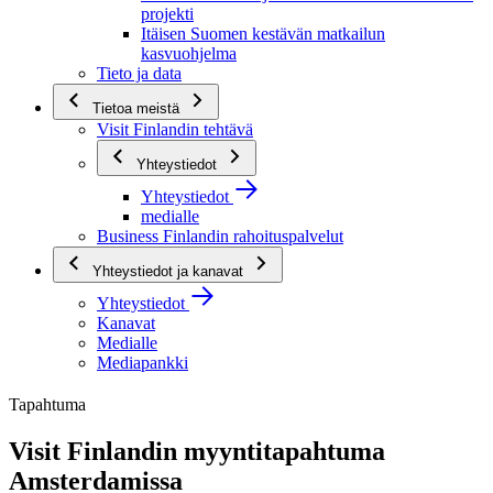
projekti
Itäisen Suomen kestävän matkailun
kasvuohjelma
Tieto ja data
Tietoa meistä
Visit Finlandin tehtävä
Yhteystiedot
Yhteystiedot
medialle
Business Finlandin rahoituspalvelut
Yhteystiedot ja kanavat
Yhteystiedot
Kanavat
Medialle
Mediapankki
Tapahtuma
Visit Finlandin myyntitapahtuma
Amsterdamissa