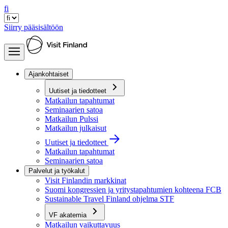
fi
Siirry pääsisältöön
Ajankohtaiset
Uutiset ja tiedotteet
Matkailun tapahtumat
Seminaarien satoa
Matkailun Pulssi
Matkailun julkaisut
Uutiset ja tiedotteet
Matkailun tapahtumat
Seminaarien satoa
Palvelut ja työkalut
Visit Finlandin markkinat
Suomi kongressien ja yritystapahtumien kohteena FCB
Sustainable Travel Finland ohjelma STF
VF akatemia
Matkailun vaikuttavuus