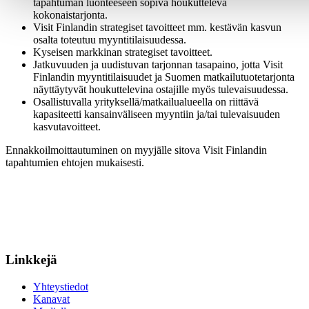
tapahtuman luonteeseen sopiva houkutteleva
kokonaistarjonta.
Visit Finlandin strategiset tavoitteet mm. kestävän kasvun
osalta toteutuu myyntitilaisuudessa.
Kyseisen markkinan strategiset tavoitteet.
Jatkuvuuden ja uudistuvan tarjonnan tasapaino, jotta Visit
Finlandin myyntitilaisuudet ja Suomen matkailutuotetarjonta
näyttäytyvät houkuttelevina ostajille myös tulevaisuudessa.
Osallistuvalla yrityksellä/matkailualueella on riittävä
kapasiteetti kansainväliseen myyntiin ja/tai tulevaisuuden
kasvutavoitteet.
Ennakkoilmoittautuminen on myyjälle sitova Visit Finlandin
tapahtumien ehtojen mukaisesti.
Linkkejä
Yhteystiedot
Kanavat