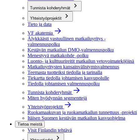
Tunnista kohderyhmät
Yhteistyöprojektit
Tieto ja data
VF akatemia
Älykkäästi vastuullinen matkailuyritys -
valmennuspolku
Kestävän matkailun DMO-valmennuspolku
Menestyvä matkakohde -polku
Luonto- ja kulttuurireitit matkailun vetovoimatekijöinä
Matkailuyritysten kansainvälistymisvalmennus
Teemasta tuotteiksi tiedolla ja tarinalla
Tiekartta tiedolla johtamisen kasvupolulle
Tiedolla johtamisen valmennuspolku
Tunnista kohderyhmät
Miten hyödynnän segmenttejä
Yhteistyöprojektit
Ruokamaakuvan ja ruokamatkailun tunnettuus -projekti
Itäisen Suomen kestävän matkailun kasvuohjelma
Tietoa meistä
Visit Finlandin tehtävä