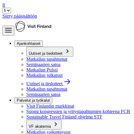
fi
Siirry pääsisältöön
Ajankohtaiset
Uutiset ja tiedotteet
Matkailun tapahtumat
Seminaarien satoa
Matkailun Pulssi
Matkailun julkaisut
Uutiset ja tiedotteet
Matkailun tapahtumat
Seminaarien satoa
Palvelut ja työkalut
Visit Finlandin markkinat
Suomi kongressien ja yritystapahtumien kohteena FCB
Sustainable Travel Finland ohjelma STF
VF akatemia
Matkailun vaikuttavuus