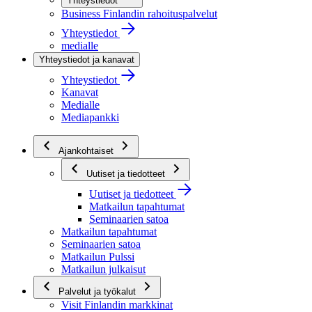
Yhteystiedot
Business Finlandin rahoituspalvelut
Yhteystiedot
medialle
Yhteystiedot ja kanavat
Yhteystiedot
Kanavat
Medialle
Mediapankki
Ajankohtaiset
Uutiset ja tiedotteet
Uutiset ja tiedotteet
Matkailun tapahtumat
Seminaarien satoa
Matkailun tapahtumat
Seminaarien satoa
Matkailun Pulssi
Matkailun julkaisut
Palvelut ja työkalut
Visit Finlandin markkinat