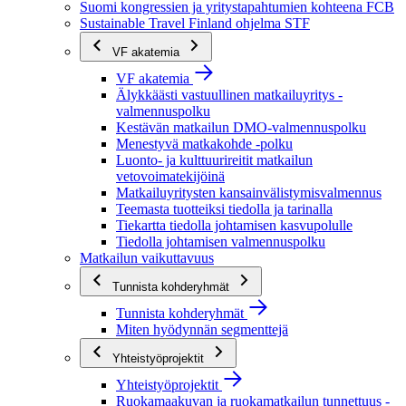
Suomi kongressien ja yritystapahtumien kohteena FCB
Sustainable Travel Finland ohjelma STF
VF akatemia
VF akatemia
Älykkäästi vastuullinen matkailuyritys -
valmennuspolku
Kestävän matkailun DMO-valmennuspolku
Menestyvä matkakohde -polku
Luonto- ja kulttuurireitit matkailun
vetovoimatekijöinä
Matkailuyritysten kansainvälistymisvalmennus
Teemasta tuotteiksi tiedolla ja tarinalla
Tiekartta tiedolla johtamisen kasvupolulle
Tiedolla johtamisen valmennuspolku
Matkailun vaikuttavuus
Tunnista kohderyhmät
Tunnista kohderyhmät
Miten hyödynnän segmenttejä
Yhteistyöprojektit
Yhteistyöprojektit
Ruokamaakuvan ja ruokamatkailun tunnettuus -