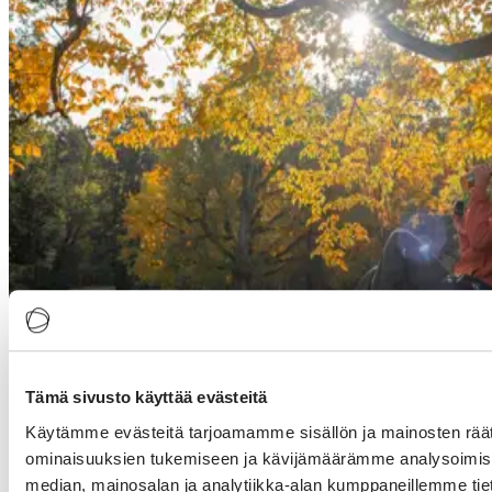
Tämä sivusto käyttää evästeitä
TTG Rimini on Italian vuosittainen matkailun
Käytämme evästeitä tarjoamamme sisällön ja mainosten räät
ammattimessutapahtuma. Messut järjestetään 9.-11.10.2024. Visit
ominaisuuksien tukemiseen ja kävijämäärämme analysoimise
Finland osallistuu messuille yhteisosastolla Norjan, Islannin ja
Tanskan kanssa.
median, mainosalan ja analytiikka-alan kumppaneillemme tieto