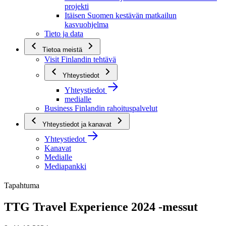
projekti
Itäisen Suomen kestävän matkailun
kasvuohjelma
Tieto ja data
Tietoa meistä
Visit Finlandin tehtävä
Yhteystiedot
Yhteystiedot
medialle
Business Finlandin rahoituspalvelut
Yhteystiedot ja kanavat
Yhteystiedot
Kanavat
Medialle
Mediapankki
Tapahtuma
TTG Travel Experience 2024 -messut