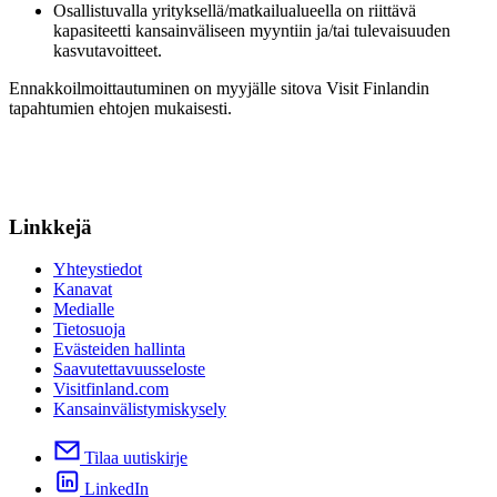
Osallistuvalla yrityksellä/matkailualueella on riittävä
kapasiteetti kansainväliseen myyntiin ja/tai tulevaisuuden
kasvutavoitteet.
Ennakkoilmoittautuminen on myyjälle sitova Visit Finlandin
tapahtumien ehtojen mukaisesti.
Linkkejä
Yhteystiedot
Kanavat
Medialle
Tietosuoja
Evästeiden hallinta
Saavutettavuusseloste
Visitfinland.com
Kansainvälistymiskysely
Tilaa uutiskirje
LinkedIn