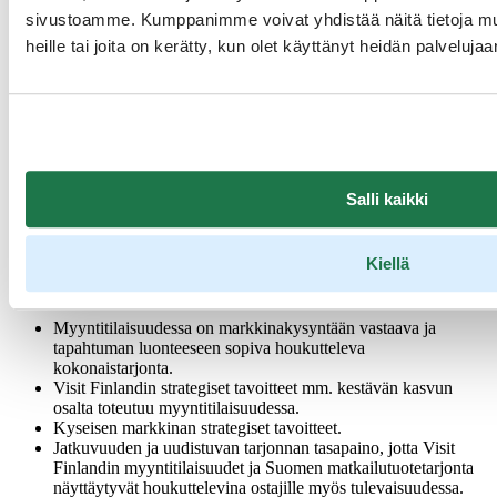
sivustoamme. Kumppanimme voivat yhdistää näitä tietoja muihi
Verkkosivut:
TTG Travel Experience
heille tai joita on kerätty, kun olet käyttänyt heidän palvelujaa
Hinta
2900 € + alv per yritys, sisältää yhden osallistujan.
Lisäedustaja samasta yrityksestä maksaa 400 € + alv.
Kaksi yritystä voi jakaa pöydän hintaan 3600 € + alv (= 1800 € +
alv / yritys), sisältää edustajan molemmista yrityksistä.
Salli kaikki
HUOM! Ennakko-ilmoittautuminen on auki 15.8.2024 saakka,
viimeistään sen jälkeen Visit Finland valitsee osallistujat
Kiellä
myyntitapahtumaan. Osallistujavalinnassa Visit Finland ottaa
huomioon:
Myyntitilaisuudessa on markkinakysyntään vastaava ja
tapahtuman luonteeseen sopiva houkutteleva
kokonaistarjonta.
Visit Finlandin strategiset tavoitteet mm. kestävän kasvun
osalta toteutuu myyntitilaisuudessa.
Kyseisen markkinan strategiset tavoitteet.
Jatkuvuuden ja uudistuvan tarjonnan tasapaino, jotta Visit
Finlandin myyntitilaisuudet ja Suomen matkailutuotetarjonta
näyttäytyvät houkuttelevina ostajille myös tulevaisuudessa.