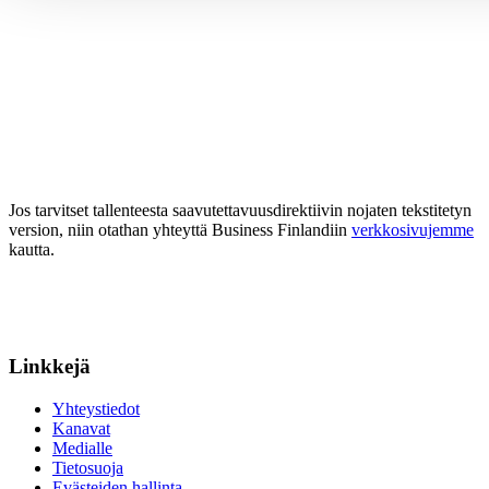
Jos tarvitset tallenteesta saavutettavuusdirektiivin nojaten tekstitetyn
version, niin otathan yhteyttä Business Finlandiin
verkkosivujemme
kautta.
Linkkejä
Yhteystiedot
Kanavat
Medialle
Tietosuoja
Evästeiden hallinta