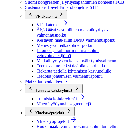
Suomi kongressien ja yritystapahtumien kohteena FCB
Sustainable Travel Finland ohjelma STF
VF akatemia
VF akatemia
Älykkäästi vastuullinen matkailuyritys -
valmennuspolku
Kestävän matkailun DMO-valmennuspolku
Menestyvä matkakohde -polku
Luonto- ja kulttuurireitit matkailun
vetovoimatekijöinä
Matkailuyritysten kansainvälistymisvalmennus
Teemasta tuotteiksi tiedolla ja tarinalla
Tiekartta tiedolla johtamisen kasvupolulle
Tiedolla johtamisen valmennuspolku
Matkailun vaikuttavuus
Tunnista kohderyhmät
Tunnista kohderyhmät
Miten hyödynnän segmenttejä
Yhteistyöprojektit
Yhteistyöprojektit
Ruokamaakuvan ja ruokamatkailun tunnettuus -