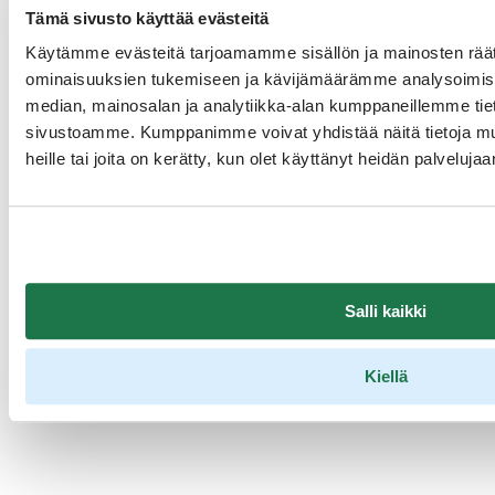
asiakkaiden kysymyksiin ja toimia teidän virtuaalimyyjänä.
Tämä sivusto käyttää evästeitä
Asiantuntijana toimii
Ville Niemijärvi
, Tekoälyasiantuntija,
Käytämme evästeitä tarjoamamme sisällön ja mainosten räät
Flowhouse Oy:lta.
ominaisuuksien tukemiseen ja kävijämäärämme analysoimise
median, mainosalan ja analytiikka-alan kumppaneillemme tieto
Aineistot
sivustoamme. Kumppanimme voivat yhdistää näitä tietoja muihi
Älykkäät monikieliset virtuaaliavustajat ja chatbotit myynnissä ja
heille tai joita on kerätty, kun olet käyttänyt heidän palvelujaa
asiakaspalvelussa (PDF, 2024)
Q&A Visit Finlandin Tekoäly-webinaari 27.9.2024
Tallenne
Salli kaikki
Kiellä