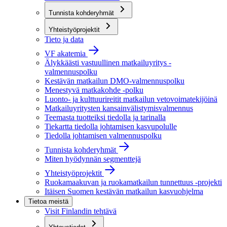
Tunnista kohderyhmät
Yhteistyöprojektit
Tieto ja data
VF akatemia
Älykkäästi vastuullinen matkailuyritys -
valmennuspolku
Kestävän matkailun DMO-valmennuspolku
Menestyvä matkakohde -polku
Luonto- ja kulttuurireitit matkailun vetovoimatekijöinä
Matkailuyritysten kansainvälistymisvalmennus
Teemasta tuotteiksi tiedolla ja tarinalla
Tiekartta tiedolla johtamisen kasvupolulle
Tiedolla johtamisen valmennuspolku
Tunnista kohderyhmät
Miten hyödynnän segmenttejä
Yhteistyöprojektit
Ruokamaakuvan ja ruokamatkailun tunnettuus -projekti
Itäisen Suomen kestävän matkailun kasvuohjelma
Tietoa meistä
Visit Finlandin tehtävä