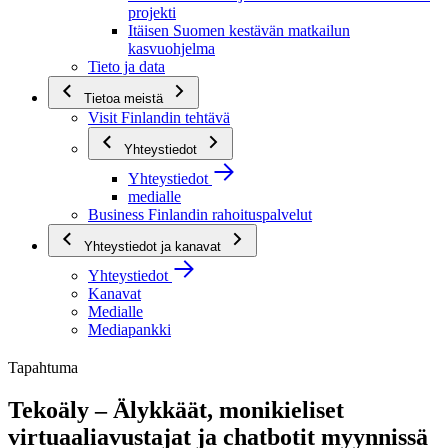
projekti
Itäisen Suomen kestävän matkailun
kasvuohjelma
Tieto ja data
Tietoa meistä
Visit Finlandin tehtävä
Yhteystiedot
Yhteystiedot
medialle
Business Finlandin rahoituspalvelut
Yhteystiedot ja kanavat
Yhteystiedot
Kanavat
Medialle
Mediapankki
Tapahtuma
Tekoäly – Älykkäät, monikieliset
virtuaaliavustajat ja chatbotit myynnissä