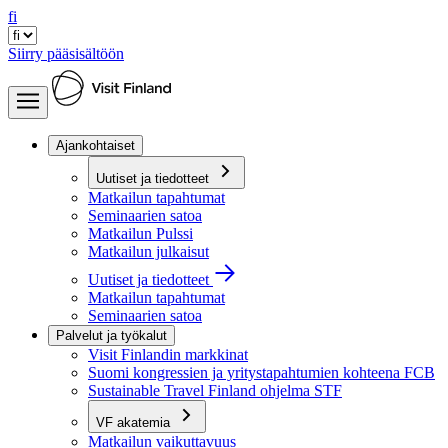
fi
Siirry pääsisältöön
Ajankohtaiset
Uutiset ja tiedotteet
Matkailun tapahtumat
Seminaarien satoa
Matkailun Pulssi
Matkailun julkaisut
Uutiset ja tiedotteet
Matkailun tapahtumat
Seminaarien satoa
Palvelut ja työkalut
Visit Finlandin markkinat
Suomi kongressien ja yritystapahtumien kohteena FCB
Sustainable Travel Finland ohjelma STF
VF akatemia
Matkailun vaikuttavuus