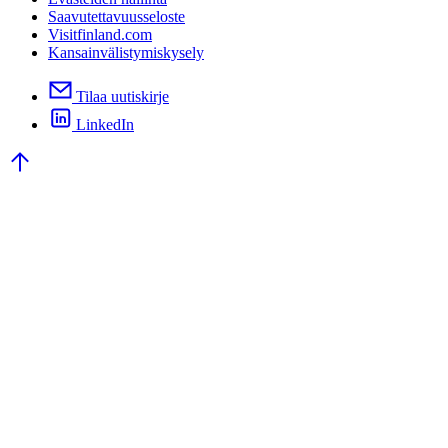
Saavutettavuusseloste
Visitfinland.com
Kansainvälistymiskysely
Tilaa uutiskirje
LinkedIn