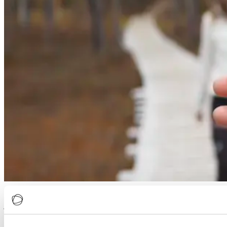
Opi luomaan oma virtuaaliavustaja tai chatbot, jonka voit valjastaa
joko sisäiseen käyttöön tai asiakkaille myyntiin ja asiakaspalveluun.
Webinaarissa luodaan tyhjästä uusi botti, joka osaa puhua lähes
kaikkia maailman kieliä ja osaa vastata mitä moninaisimpiin