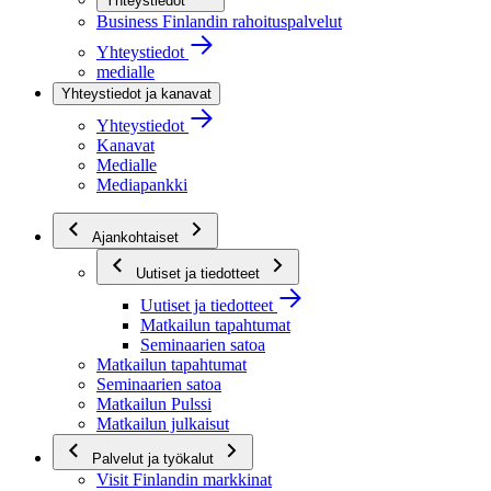
Yhteystiedot
Business Finlandin rahoituspalvelut
Yhteystiedot
medialle
Yhteystiedot ja kanavat
Yhteystiedot
Kanavat
Medialle
Mediapankki
Ajankohtaiset
Uutiset ja tiedotteet
Uutiset ja tiedotteet
Matkailun tapahtumat
Seminaarien satoa
Matkailun tapahtumat
Seminaarien satoa
Matkailun Pulssi
Matkailun julkaisut
Palvelut ja työkalut
Visit Finlandin markkinat