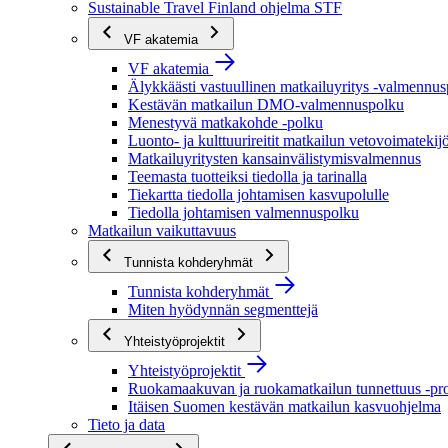
Sustainable Travel Finland ohjelma STF
VF akatemia
VF akatemia
Älykkäästi vastuullinen matkailuyritys -valmennu
Kestävän matkailun DMO-valmennuspolku
Menestyvä matkakohde -polku
Luonto- ja kulttuurireitit matkailun vetovoimatekij
Matkailuyritysten kansainvälistymisvalmennus
Teemasta tuotteiksi tiedolla ja tarinalla
Tiekartta tiedolla johtamisen kasvupolulle
Tiedolla johtamisen valmennuspolku
Matkailun vaikuttavuus
Tunnista kohderyhmät
Tunnista kohderyhmät
Miten hyödynnän segmenttejä
Yhteistyöprojektit
Yhteistyöprojektit
Ruokamaakuvan ja ruokamatkailun tunnettuus -pro
Itäisen Suomen kestävän matkailun kasvuohjelma
Tieto ja data