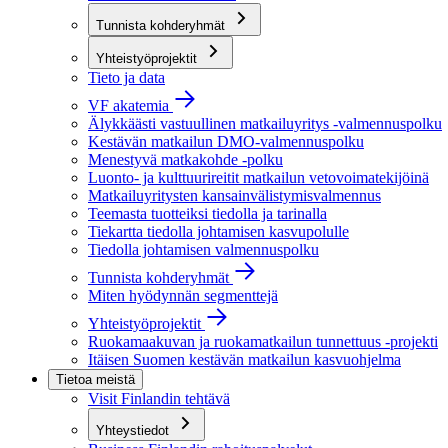
Tunnista kohderyhmät
Yhteistyöprojektit
Tieto ja data
VF akatemia
Älykkäästi vastuullinen matkailuyritys -valmennuspolku
Kestävän matkailun DMO-valmennuspolku
Menestyvä matkakohde -polku
Luonto- ja kulttuurireitit matkailun vetovoimatekijöinä
Matkailuyritysten kansainvälistymisvalmennus
Teemasta tuotteiksi tiedolla ja tarinalla
Tiekartta tiedolla johtamisen kasvupolulle
Tiedolla johtamisen valmennuspolku
Tunnista kohderyhmät
Miten hyödynnän segmenttejä
Yhteistyöprojektit
Ruokamaakuvan ja ruokamatkailun tunnettuus -projekti
Itäisen Suomen kestävän matkailun kasvuohjelma
Tietoa meistä
Visit Finlandin tehtävä
Yhteystiedot