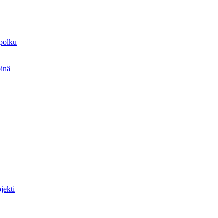
spolku
öinä
jekti