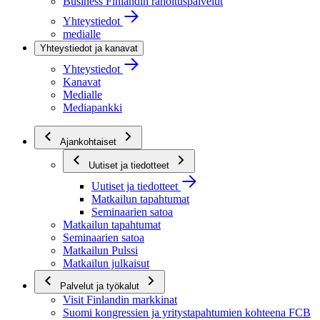
Business Finlandin rahoituspalvelut
Yhteystiedot
medialle
Yhteystiedot ja kanavat
Yhteystiedot
Kanavat
Medialle
Mediapankki
Ajankohtaiset
Uutiset ja tiedotteet
Uutiset ja tiedotteet
Matkailun tapahtumat
Seminaarien satoa
Matkailun tapahtumat
Seminaarien satoa
Matkailun Pulssi
Matkailun julkaisut
Palvelut ja työkalut
Visit Finlandin markkinat
Suomi kongressien ja yritystapahtumien kohteena FCB