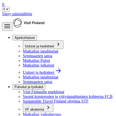
fi
Siirry pääsisältöön
Ajankohtaiset
Uutiset ja tiedotteet
Matkailun tapahtumat
Seminaarien satoa
Matkailun Pulssi
Matkailun julkaisut
Uutiset ja tiedotteet
Matkailun tapahtumat
Seminaarien satoa
Palvelut ja työkalut
Visit Finlandin markkinat
Suomi kongressien ja yritystapahtumien kohteena FCB
Sustainable Travel Finland ohjelma STF
VF akatemia
Matkailun vaikuttavuus