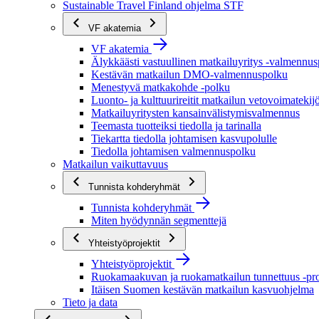
Sustainable Travel Finland ohjelma STF
VF akatemia
VF akatemia
Älykkäästi vastuullinen matkailuyritys -valmennu
Kestävän matkailun DMO-valmennuspolku
Menestyvä matkakohde -polku
Luonto- ja kulttuurireitit matkailun vetovoimatekij
Matkailuyritysten kansainvälistymisvalmennus
Teemasta tuotteiksi tiedolla ja tarinalla
Tiekartta tiedolla johtamisen kasvupolulle
Tiedolla johtamisen valmennuspolku
Matkailun vaikuttavuus
Tunnista kohderyhmät
Tunnista kohderyhmät
Miten hyödynnän segmenttejä
Yhteistyöprojektit
Yhteistyöprojektit
Ruokamaakuvan ja ruokamatkailun tunnettuus -pro
Itäisen Suomen kestävän matkailun kasvuohjelma
Tieto ja data