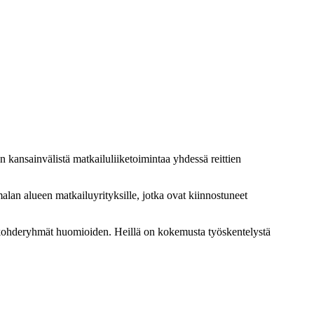
 kansainvälistä matkailuliiketoimintaa yhdessä reittien
alan alueen matkailuyrityksille, jotka ovat kiinnostuneet
 kohderyhmät huomioiden. Heillä on kokemusta työskentelystä