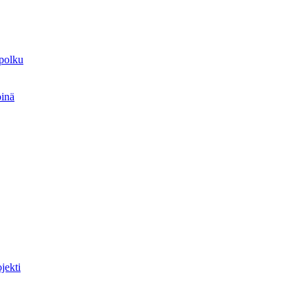
spolku
öinä
jekti