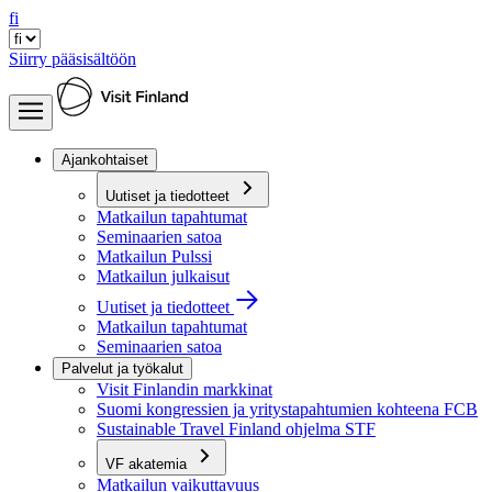
fi
Siirry pääsisältöön
Ajankohtaiset
Uutiset ja tiedotteet
Matkailun tapahtumat
Seminaarien satoa
Matkailun Pulssi
Matkailun julkaisut
Uutiset ja tiedotteet
Matkailun tapahtumat
Seminaarien satoa
Palvelut ja työkalut
Visit Finlandin markkinat
Suomi kongressien ja yritystapahtumien kohteena FCB
Sustainable Travel Finland ohjelma STF
VF akatemia
Matkailun vaikuttavuus