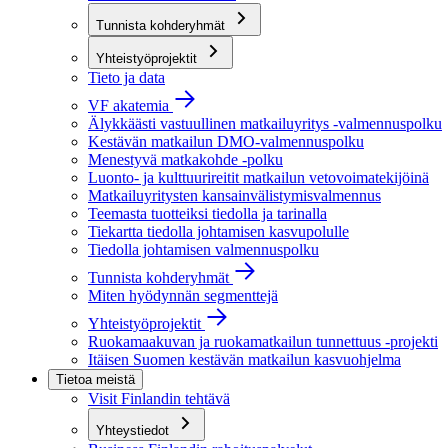
Tunnista kohderyhmät
Yhteistyöprojektit
Tieto ja data
VF akatemia
Älykkäästi vastuullinen matkailuyritys -valmennuspolku
Kestävän matkailun DMO-valmennuspolku
Menestyvä matkakohde -polku
Luonto- ja kulttuurireitit matkailun vetovoimatekijöinä
Matkailuyritysten kansainvälistymisvalmennus
Teemasta tuotteiksi tiedolla ja tarinalla
Tiekartta tiedolla johtamisen kasvupolulle
Tiedolla johtamisen valmennuspolku
Tunnista kohderyhmät
Miten hyödynnän segmenttejä
Yhteistyöprojektit
Ruokamaakuvan ja ruokamatkailun tunnettuus -projekti
Itäisen Suomen kestävän matkailun kasvuohjelma
Tietoa meistä
Visit Finlandin tehtävä
Yhteystiedot