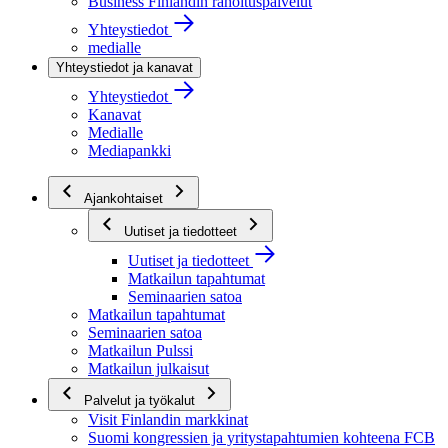
Business Finlandin rahoituspalvelut
Yhteystiedot
medialle
Yhteystiedot ja kanavat
Yhteystiedot
Kanavat
Medialle
Mediapankki
Ajankohtaiset
Uutiset ja tiedotteet
Uutiset ja tiedotteet
Matkailun tapahtumat
Seminaarien satoa
Matkailun tapahtumat
Seminaarien satoa
Matkailun Pulssi
Matkailun julkaisut
Palvelut ja työkalut
Visit Finlandin markkinat
Suomi kongressien ja yritystapahtumien kohteena FCB