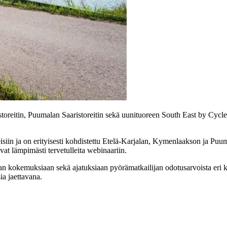
toreitin, Puumalan Saaristoreitin sekä uunituoreen South East by Cyclen
siin ja on erityisesti kohdistettu Etelä-Karjalan, Kymenlaakson ja Puum
at lämpimästi tervetulleita webinaariin.
an kokemuksiaan sekä ajatuksiaan pyörämatkailijan odotusarvoista eri
a jaettavana.