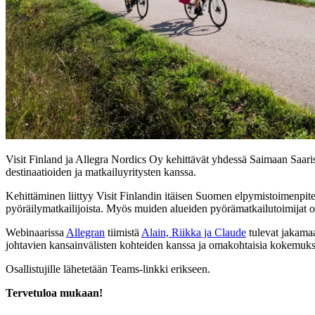
Visit Finland ja Allegra Nordics Oy kehittävät yhdessä Saimaan Saaris
destinaatioiden ja matkailuyritysten kanssa.
Kehittäminen liittyy Visit Finlandin itäisen Suomen elpymistoimenpitei
pyöräilymatkailijoista. Myös muiden alueiden pyörämatkailutoimijat ov
Webinaarissa
Allegran
tiimistä
Alain,
Riikka ja
Claude
tulevat jakama
johtavien kansainvälisten kohteiden kanssa ja omakohtaisia kokemuksi
Osallistujille lähetetään Teams-linkki erikseen.
Tervetuloa mukaan!