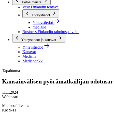
Tietoa meistä
Visit Finlandin tehtävä
Yhteystiedot
Yhteystiedot
medialle
Business Finlandin rahoituspalvelut
Yhteystiedot ja kanavat
Yhteystiedot
Kanavat
Medialle
Mediapankki
Tapahtuma
Kansainvälisen pyörämatkailijan odotusar
11.1.2024
Webinaari
Microsoft Teams
Klo 9-11