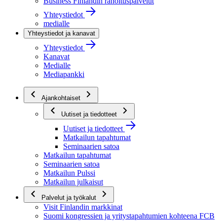
Business Finlandin rahoituspalvelut
Yhteystiedot
medialle
Yhteystiedot ja kanavat
Yhteystiedot
Kanavat
Medialle
Mediapankki
Ajankohtaiset
Uutiset ja tiedotteet
Uutiset ja tiedotteet
Matkailun tapahtumat
Seminaarien satoa
Matkailun tapahtumat
Seminaarien satoa
Matkailun Pulssi
Matkailun julkaisut
Palvelut ja työkalut
Visit Finlandin markkinat
Suomi kongressien ja yritystapahtumien kohteena FCB