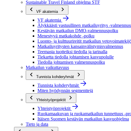
Sustainable Travel Finland ohjelma STF
VF akatemia
VF akatemia
Älykkäästi vastuullinen matkailuyritys -valmennu
Kestävän matkailun DMO-valmennuspolku
Menestyvä matkakohde -polku
Luonto- ja kulttuurireitit matkailun vetovoimatekij
Matkailuyritysten kansainvälistymisvalmennus
Teemasta tuotteiksi tiedolla ja tarinalla
Tiekartta tiedolla johtamisen kasvupolulle
Tiedolla johtamisen valmennuspolku
Matkailun vaikuttavuus
Tunnista kohderyhmät
Tunnista kohderyhmät
Miten hyödynnän segmenttejä
Yhteistyöprojektit
Yhteistyöprojektit
Ruokamaakuvan ja ruokamatkailun tunnettuus -pro
Itäisen Suomen kestävän matkailun kasvuohjelma
Tieto ja data