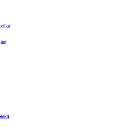
spolku
öinä
jekti