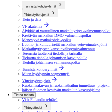
Tunnista kohderyhmät
Yhteistyöprojektit
Tieto ja data
VF akatemia
Älykkäästi vastuullinen matkailuyritys -valmennuspolku
Kestävän matkailun DMO-valmennuspolku
Menestyvä matkakohde -polku
Luonto- ja kulttuurireitit matkailun vetovoimatekijöinä
Matkailuyritysten kansainvälistymisvalmennus
Teemasta tuotteiksi tiedolla ja tarinalla
Tiekartta tiedolla johtamisen kasvupolulle
Tiedolla johtamisen valmennuspolku
Tunnista kohderyhmät
Miten hyödynnän segmenttejä
Yhteistyöprojektit
Ruokamaakuvan ja ruokamatkailun tunnettuus -projekti
Itäisen Suomen kestävän matkailun kasvuohjelma
Tietoa meistä
Visit Finlandin tehtävä
Yhteystiedot