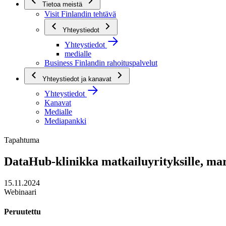
Tietoa meistä
Visit Finlandin tehtävä
Yhteystiedot
Yhteystiedot
medialle
Business Finlandin rahoituspalvelut
Yhteystiedot ja kanavat
Yhteystiedot
Kanavat
Medialle
Mediapankki
Tapahtuma
DataHub-klinikka matkailuyrityksille, ma
15.11.2024
Webinaari
Peruutettu