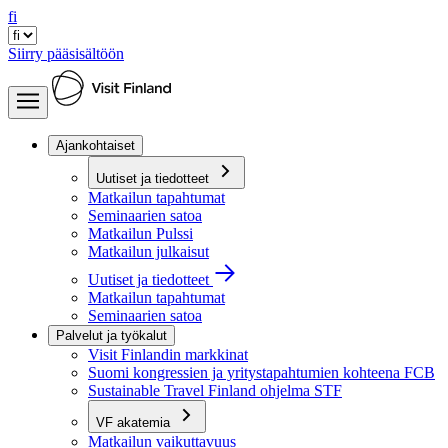
fi
Siirry pääsisältöön
Ajankohtaiset
Uutiset ja tiedotteet
Matkailun tapahtumat
Seminaarien satoa
Matkailun Pulssi
Matkailun julkaisut
Uutiset ja tiedotteet
Matkailun tapahtumat
Seminaarien satoa
Palvelut ja työkalut
Visit Finlandin markkinat
Suomi kongressien ja yritystapahtumien kohteena FCB
Sustainable Travel Finland ohjelma STF
VF akatemia
Matkailun vaikuttavuus