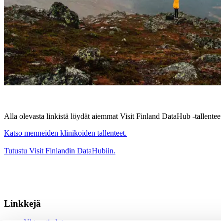
Alla olevasta linkistä löydät aiemmat Visit Finland DataHub -tallenteet 
Katso menneiden klinikoiden tallenteet.
Tutustu Visit Finlandin DataHubiin.
Linkkejä