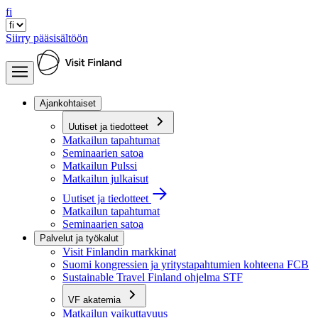
fi
Siirry pääsisältöön
Ajankohtaiset
Uutiset ja tiedotteet
Matkailun tapahtumat
Seminaarien satoa
Matkailun Pulssi
Matkailun julkaisut
Uutiset ja tiedotteet
Matkailun tapahtumat
Seminaarien satoa
Palvelut ja työkalut
Visit Finlandin markkinat
Suomi kongressien ja yritystapahtumien kohteena FCB
Sustainable Travel Finland ohjelma STF
VF akatemia
Matkailun vaikuttavuus