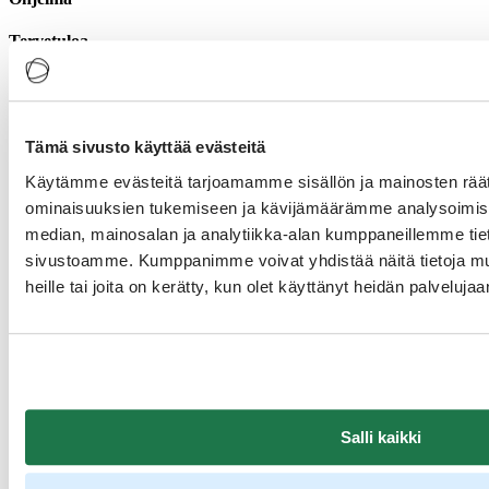
Tervetuloa
Kaisu Mäkelä | Visit Finland
Business Finland rahoitukset
Jaana Koivistoinen | Business Finland
Tämä sivusto käyttää evästeitä
EEN palvelut pk-matkailuyrityksille
Katja Lindholm | Business Finland
Käytämme evästeitä tarjoamamme sisällön ja mainosten räät
ominaisuuksien tukemiseen ja kävijämäärämme analysoimise
Business Finlandin asiakkaaksi
Katja Lindholm | Business Finland
median, mainosalan ja analytiikka-alan kumppaneillemme tieto
sivustoamme. Kumppanimme voivat yhdistää näitä tietoja muihi
heille tai joita on kerätty, kun olet käyttänyt heidän palvelujaa
Aineistot
Business Finland palvelut -webinaari matkailuyrityksille 13.11.2024
PDF
Tutustu
Business Finlandin rahoituspalveluihin ja ehtoihin
Salli kaikki
Tallenne