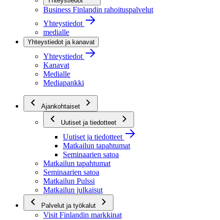
Yhteystiedot
Business Finlandin rahoituspalvelut
Yhteystiedot
medialle
Yhteystiedot ja kanavat
Yhteystiedot
Kanavat
Medialle
Mediapankki
Ajankohtaiset
Uutiset ja tiedotteet
Uutiset ja tiedotteet
Matkailun tapahtumat
Seminaarien satoa
Matkailun tapahtumat
Seminaarien satoa
Matkailun Pulssi
Matkailun julkaisut
Palvelut ja työkalut
Visit Finlandin markkinat