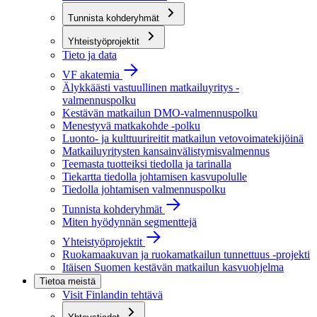
Tunnista kohderyhmät
Yhteistyöprojektit
Tieto ja data
VF akatemia
Älykkäästi vastuullinen matkailuyritys -
valmennuspolku
Kestävän matkailun DMO-valmennuspolku
Menestyvä matkakohde -polku
Luonto- ja kulttuurireitit matkailun vetovoimatekijöinä
Matkailuyritysten kansainvälistymisvalmennus
Teemasta tuotteiksi tiedolla ja tarinalla
Tiekartta tiedolla johtamisen kasvupolulle
Tiedolla johtamisen valmennuspolku
Tunnista kohderyhmät
Miten hyödynnän segmenttejä
Yhteistyöprojektit
Ruokamaakuvan ja ruokamatkailun tunnettuus -projekti
Itäisen Suomen kestävän matkailun kasvuohjelma
Tietoa meistä
Visit Finlandin tehtävä