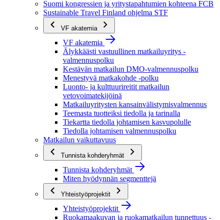
Suomi kongressien ja yritystapahtumien kohteena FCB
Sustainable Travel Finland ohjelma STF
VF akatemia
VF akatemia
Älykkäästi vastuullinen matkailuyritys -
valmennuspolku
Kestävän matkailun DMO-valmennuspolku
Menestyvä matkakohde -polku
Luonto- ja kulttuurireitit matkailun
vetovoimatekijöinä
Matkailuyritysten kansainvälistymisvalmennus
Teemasta tuotteiksi tiedolla ja tarinalla
Tiekartta tiedolla johtamisen kasvupolulle
Tiedolla johtamisen valmennuspolku
Matkailun vaikuttavuus
Tunnista kohderyhmät
Tunnista kohderyhmät
Miten hyödynnän segmenttejä
Yhteistyöprojektit
Yhteistyöprojektit
Ruokamaakuvan ja ruokamatkailun tunnettuus -