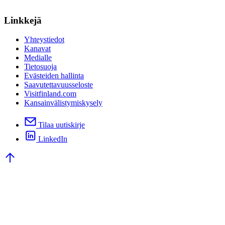
Linkkejä
Yhteystiedot
Kanavat
Medialle
Tietosuoja
Evästeiden hallinta
Saavutettavuusseloste
Visitfinland.com
Kansainvälistymiskysely
Tilaa uutiskirje
LinkedIn