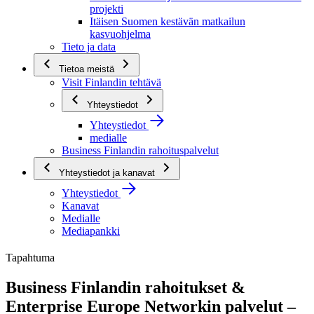
projekti
Itäisen Suomen kestävän matkailun
kasvuohjelma
Tieto ja data
Tietoa meistä
Visit Finlandin tehtävä
Yhteystiedot
Yhteystiedot
medialle
Business Finlandin rahoituspalvelut
Yhteystiedot ja kanavat
Yhteystiedot
Kanavat
Medialle
Mediapankki
Tapahtuma
Business Finlandin rahoitukset &
Enterprise Europe Networkin palvelut –