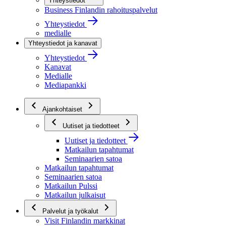
Yhteystiedot
Business Finlandin rahoituspalvelut
Yhteystiedot
medialle
Yhteystiedot ja kanavat
Yhteystiedot
Kanavat
Medialle
Mediapankki
Ajankohtaiset
Uutiset ja tiedotteet
Uutiset ja tiedotteet
Matkailun tapahtumat
Seminaarien satoa
Matkailun tapahtumat
Seminaarien satoa
Matkailun Pulssi
Matkailun julkaisut
Palvelut ja työkalut
Visit Finlandin markkinat