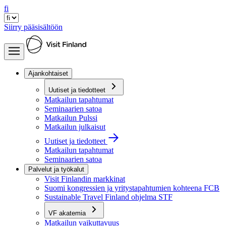
fi
Siirry pääsisältöön
Ajankohtaiset
Uutiset ja tiedotteet
Matkailun tapahtumat
Seminaarien satoa
Matkailun Pulssi
Matkailun julkaisut
Uutiset ja tiedotteet
Matkailun tapahtumat
Seminaarien satoa
Palvelut ja työkalut
Visit Finlandin markkinat
Suomi kongressien ja yritystapahtumien kohteena FCB
Sustainable Travel Finland ohjelma STF
VF akatemia
Matkailun vaikuttavuus