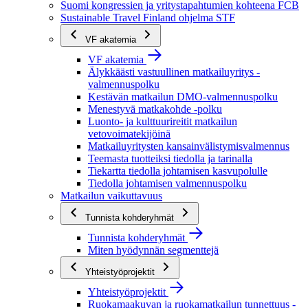
Suomi kongressien ja yritystapahtumien kohteena FCB
Sustainable Travel Finland ohjelma STF
VF akatemia
VF akatemia
Älykkäästi vastuullinen matkailuyritys -
valmennuspolku
Kestävän matkailun DMO-valmennuspolku
Menestyvä matkakohde -polku
Luonto- ja kulttuurireitit matkailun
vetovoimatekijöinä
Matkailuyritysten kansainvälistymisvalmennus
Teemasta tuotteiksi tiedolla ja tarinalla
Tiekartta tiedolla johtamisen kasvupolulle
Tiedolla johtamisen valmennuspolku
Matkailun vaikuttavuus
Tunnista kohderyhmät
Tunnista kohderyhmät
Miten hyödynnän segmenttejä
Yhteistyöprojektit
Yhteistyöprojektit
Ruokamaakuvan ja ruokamatkailun tunnettuus -