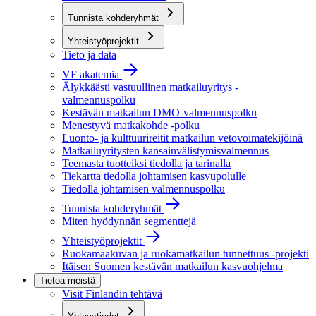
Tunnista kohderyhmät
Yhteistyöprojektit
Tieto ja data
VF akatemia
Älykkäästi vastuullinen matkailuyritys -
valmennuspolku
Kestävän matkailun DMO-valmennuspolku
Menestyvä matkakohde -polku
Luonto- ja kulttuurireitit matkailun vetovoimatekijöinä
Matkailuyritysten kansainvälistymisvalmennus
Teemasta tuotteiksi tiedolla ja tarinalla
Tiekartta tiedolla johtamisen kasvupolulle
Tiedolla johtamisen valmennuspolku
Tunnista kohderyhmät
Miten hyödynnän segmenttejä
Yhteistyöprojektit
Ruokamaakuvan ja ruokamatkailun tunnettuus -projekti
Itäisen Suomen kestävän matkailun kasvuohjelma
Tietoa meistä
Visit Finlandin tehtävä