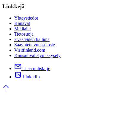
Linkkejä
Yhteystiedot
Kanavat
Medialle
Tietosuoja
Evästeiden hallinta
Saavutettavuusseloste
Visitfinland.com
Kansainvälistymiskysely
Tilaa uutiskirje
LinkedIn