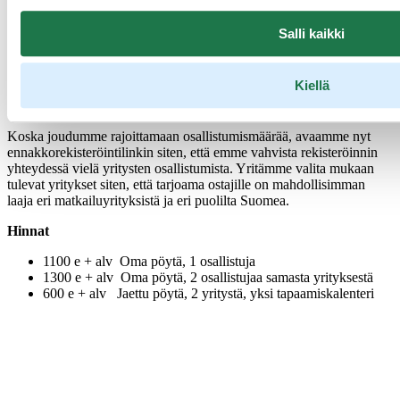
Helmikuussa 2023 järjestetyn workshopin ostajien ja myyjien
Salli kaikki
palautteen perusteella tilaisuudessa on ensi vuonna kaikilla
osallistujamailla vähän vähemmän myyntipöytiä kuin tänä vuonna.
Tämä siksi, että ostajat ehtisivät tavata mahdollisimman useita
Kiellä
palveluntarjoajia ja myyjät saisivat mahdollisimman paljon
tapaamisia.
Koska joudumme rajoittamaan osallistumismäärää, avaamme nyt
ennakkorekisteröintilinkin siten, että emme vahvista rekisteröinnin
yhteydessä vielä yritysten osallistumista. Yritämme valita mukaan
tulevat yritykset siten, että tarjoama ostajille on mahdollisimman
laaja eri matkailuyrityksistä ja eri puolilta Suomea.
Hinnat
1100 e + alv Oma pöytä, 1 osallistuja
1300 e + alv Oma pöytä, 2 osallistujaa samasta yrityksestä
600 e + alv Jaettu pöytä, 2 yritystä, yksi tapaamiskalenteri