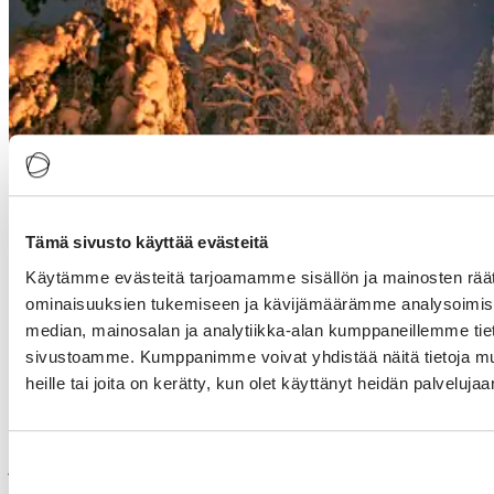
Tämä sivusto käyttää evästeitä
Käytämme evästeitä tarjoamamme sisällön ja mainosten räät
ominaisuuksien tukemiseen ja kävijämäärämme analysoimise
median, mainosalan ja analytiikka-alan kumppaneillemme tieto
sivustoamme. Kumppanimme voivat yhdistää näitä tietoja muihi
heille tai joita on kerätty, kun olet käyttänyt heidän palvelujaa
Visit Finland on jälleen mukana 5 maan yhteisessä workshopissa
Lontoossa 13.2.2024. Visit Finland on tällä kertaa
järjestämisvastuussa ja muut osallistuvat maat ovat edellisien vuosien
tapaan Islanti, Viro, Färsaaret ja Grönlanti.