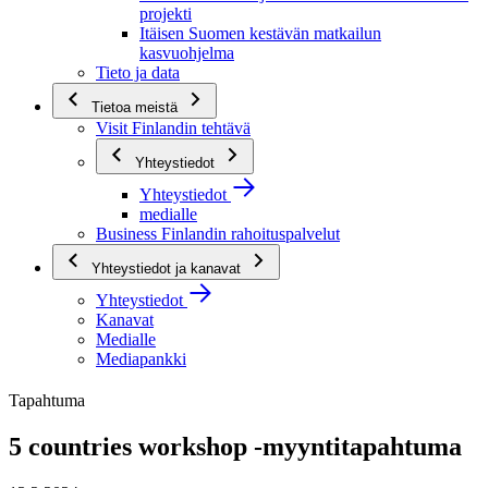
projekti
Itäisen Suomen kestävän matkailun
kasvuohjelma
Tieto ja data
Tietoa meistä
Visit Finlandin tehtävä
Yhteystiedot
Yhteystiedot
medialle
Business Finlandin rahoituspalvelut
Yhteystiedot ja kanavat
Yhteystiedot
Kanavat
Medialle
Mediapankki
Tapahtuma
5 countries workshop -myyntitapahtuma