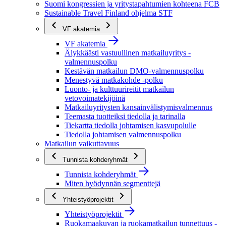
Suomi kongressien ja yritystapahtumien kohteena FCB
Sustainable Travel Finland ohjelma STF
VF akatemia
VF akatemia
Älykkäästi vastuullinen matkailuyritys -
valmennuspolku
Kestävän matkailun DMO-valmennuspolku
Menestyvä matkakohde -polku
Luonto- ja kulttuurireitit matkailun
vetovoimatekijöinä
Matkailuyritysten kansainvälistymisvalmennus
Teemasta tuotteiksi tiedolla ja tarinalla
Tiekartta tiedolla johtamisen kasvupolulle
Tiedolla johtamisen valmennuspolku
Matkailun vaikuttavuus
Tunnista kohderyhmät
Tunnista kohderyhmät
Miten hyödynnän segmenttejä
Yhteistyöprojektit
Yhteistyöprojektit
Ruokamaakuvan ja ruokamatkailun tunnettuus -