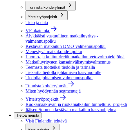
Tunnista kohderyhmät
Yhteistyöprojektit
Tieto ja data
VF akatemia
Älykkäästi vastuullinen matkailuyritys -
valmennuspolku
Kestävän matkailun DMO-valmennuspolku
Menestyvä matkakohde -polku
Luonto- ja kulttuurireitit matkailun vetovoimatekijöinä
Matkailuyritysten kansainvälistymisvalmennus
Teemasta tuotteiksi tiedolla ja tarinalla
Tiekartta tiedolla johtamisen kasvupolulle
Tiedolla johtamisen valmennuspolku
Tunnista kohderyhmät
Miten hyödynnän segmenttejä
Yhteistyöprojektit
Ruokamaakuvan ja ruokamatkailun tunnettuus -projekti
Itäisen Suomen kestävän matkailun kasvuohjelma
Tietoa meistä
Visit Finlandin tehtävä