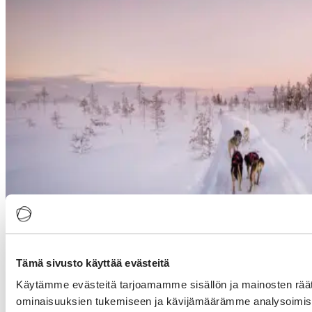
Tämä sivusto käyttää evästeitä
Käytämme evästeitä tarjoamamme sisällön ja mainosten räät
ominaisuuksien tukemiseen ja kävijämäärämme analysoimise
USTOA (US Tour Operators Association) on yksi tärkeimmistä ja