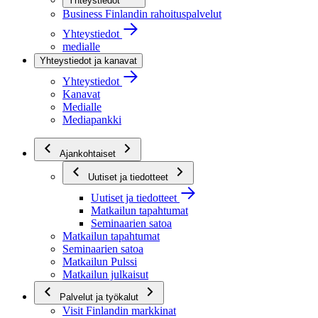
Yhteystiedot
Business Finlandin rahoituspalvelut
Yhteystiedot
medialle
Yhteystiedot ja kanavat
Yhteystiedot
Kanavat
Medialle
Mediapankki
Ajankohtaiset
Uutiset ja tiedotteet
Uutiset ja tiedotteet
Matkailun tapahtumat
Seminaarien satoa
Matkailun tapahtumat
Seminaarien satoa
Matkailun Pulssi
Matkailun julkaisut
Palvelut ja työkalut
Visit Finlandin markkinat