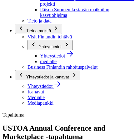
projekti
Itäisen Suomen kestävän matkailun
kasvuohjelma
Tieto ja data
Tietoa meistä
Visit Finlandin tehtävä
Yhteystiedot
Yhteystiedot
medialle
Business Finlandin rahoituspalvelut
Yhteystiedot ja kanavat
Yhteystiedot
Kanavat
Medialle
Mediapankki
Tapahtuma
USTOA Annual Conference and
Marketplace -tapahtuma