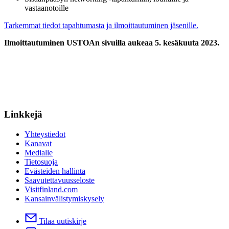
vastaanotoille
Tarkemmat tiedot tapahtumasta ja ilmoittautuminen jäsenille.
Ilmoittautuminen USTOAn sivuilla aukeaa 5. kesäkuuta 2023.
Linkkejä
Yhteystiedot
Kanavat
Medialle
Tietosuoja
Evästeiden hallinta
Saavutettavuusseloste
Visitfinland.com
Kansainvälistymiskysely
Tilaa uutiskirje