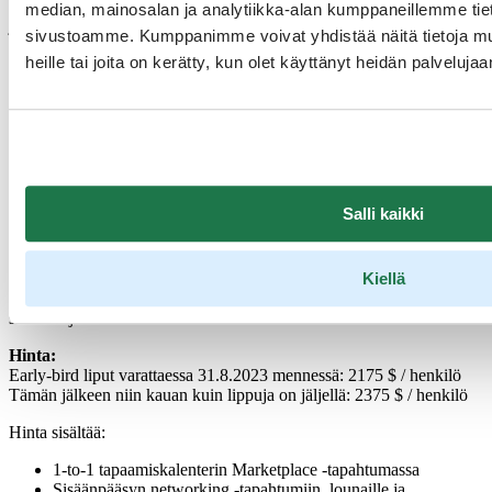
arvostetuimmista matkailualan yhdistyksistä Yhdysvalloissa. Sen
median, mainosalan ja analytiikka-alan kumppaneillemme tieto
jäsenet edustavat huomattavaa osaa matkanjärjestäjien markkinoista
sivustoamme. Kumppanimme voivat yhdistää näitä tietoja muihi
Pohjois-Amerikassa.
heille tai joita on kerätty, kun olet käyttänyt heidän palvelujaa
Vuoden 2023 USTOA Annual Conference and Marketplace -
tapahtuma järjestetään joulukuun alussa Los Angelesissa,
Kaliforniassa. Tapahtumassa tarjoutuu runsaasti mahdollisuuksia
tavata USA:n tärkeitä ja tunnettuja matkanjärjestäjiä ja se tarjoaa
kumppaneillemme hienon mahdollisuuden esitellä heille suoraan
tuotteitaan ja palveluitaan.
Salli kaikki
USTOA-jäsenyys:
Osallistuaksesi USTOA Conference and Marketplace tapahtumaan,
sinun tulee olla USTOAn jäsen. Vuotuinen jäsenmaksu on 950
dollaria. Lue lisää
USTOAn jäsenyydestä ja eduista
. Visit Finland
Kiellä
on USTOA Associate -jäsen ja voi tarvittaessa toimia
suosittelijanasi.
Hinta:
Early-bird liput varattaessa 31.8.2023 mennessä: 2175 $ / henkilö
Tämän jälkeen niin kauan kuin lippuja on jäljellä: 2375 $ / henkilö
Hinta sisältää:
1-to-1 tapaamiskalenterin Marketplace -tapahtumassa
Sisäänpääsyn networking -tapahtumiin, lounaille ja