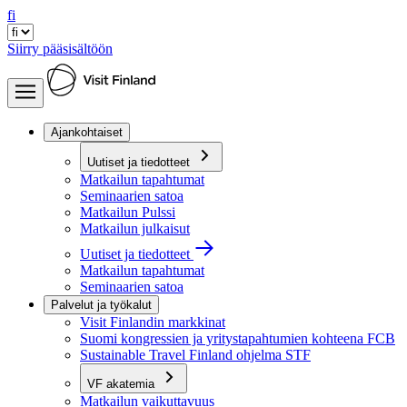
fi
Siirry pääsisältöön
Ajankohtaiset
Uutiset ja tiedotteet
Matkailun tapahtumat
Seminaarien satoa
Matkailun Pulssi
Matkailun julkaisut
Uutiset ja tiedotteet
Matkailun tapahtumat
Seminaarien satoa
Palvelut ja työkalut
Visit Finlandin markkinat
Suomi kongressien ja yritystapahtumien kohteena FCB
Sustainable Travel Finland ohjelma STF
VF akatemia
Matkailun vaikuttavuus