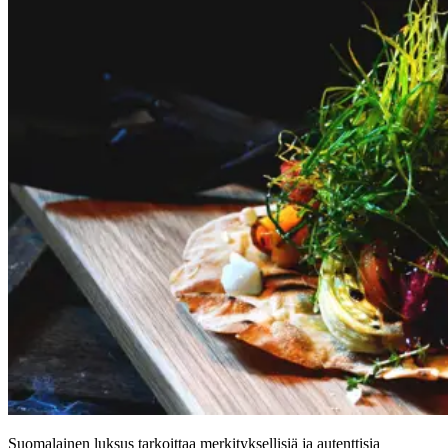
Suomalainen luksus tarkoittaa merkityksellisiä ja autenttisia