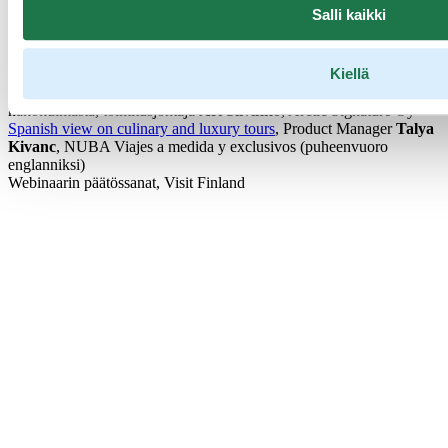
Linnamäki
, Ravintola Muru
Salli kaikki
Ainutlaatuiset ruokaelämykset osana pohjoismaista luksusta
. Case
NLUX Destination Dining, toimitusjohtaja
Hanna Kallioniemi
,
NLUX Northern Luxury Consulting ja toimitusjohtaja
Teemu
Kiellä
Tuomarla
, Haltia Lake Lodge
Ruokaelämysten merkitys luksusmatkatoteutuksissa DMC:n
näkökulmasta, toimitusjohtaja
Ari Siivikko
, Arctic Signature Oy
Spanish view on culinary and luxury tours
, Product Manager
Talya
Kivanc
, NUBA Viajes a medida y exclusivos (puheenvuoro
englanniksi)
Webinaarin päätössanat, Visit Finland