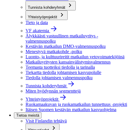
Tunnista kohderyhmät
Yhteistyöprojektit
Tieto ja data
VF akatemia
Älykkäästi vastuullinen matkailuyritys -
valmennuspolku
Kestävän matkailun DMO-valmennuspolku
Menestyvä matkakohde -polku
Luonto- ja kulttuurireitit matkailun vetovoimatekijöinä
Matkailuyritysten kansainvälistymisvalmennus
Teemasta tuotteiksi tiedolla ja tarinalla
Tiekartta tiedolla johtamisen kasvupolulle
Tiedolla johtamisen valmennuspolku
Tunnista kohderyhmät
Miten hyödynnän segmenttejä
Yhteistyöprojektit
Ruokamaakuvan ja ruokamatkailun tunnettuus -projekti
Itäisen Suomen kestävän matkailun kasvuohjelma
Tietoa meistä
Visit Finlandin tehtävä