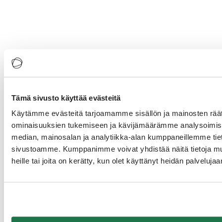
Tämä sivusto käyttää evästeitä
Käytämme evästeitä tarjoamamme sisällön ja mainosten räät
ominaisuuksien tukemiseen ja kävijämäärämme analysoimise
median, mainosalan ja analytiikka-alan kumppaneillemme tieto
sivustoamme. Kumppanimme voivat yhdistää näitä tietoja muihi
Jos tarvitset tallenteesta saavutettavuusdirektiivin nojaten tekstitetyn
heille tai joita on kerätty, kun olet käyttänyt heidän palvelujaa
version, niin otathan yhteyttä Business Finlandiin
verkkosivujemme
kautta
.
Osio 2
Finnjävel Pop-up Lontoossa,
ravintoloitsija
Timo “Sir Lintsi”