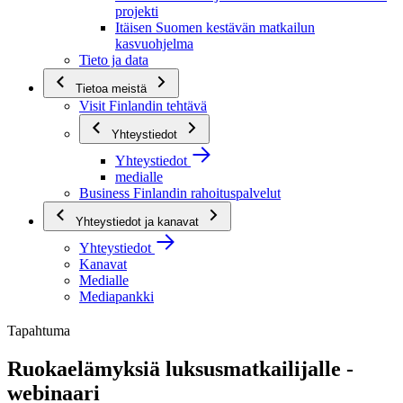
projekti
Itäisen Suomen kestävän matkailun
kasvuohjelma
Tieto ja data
Tietoa meistä
Visit Finlandin tehtävä
Yhteystiedot
Yhteystiedot
medialle
Business Finlandin rahoituspalvelut
Yhteystiedot ja kanavat
Yhteystiedot
Kanavat
Medialle
Mediapankki
Tapahtuma
Ruokaelämyksiä luksusmatkailijalle -
webinaari