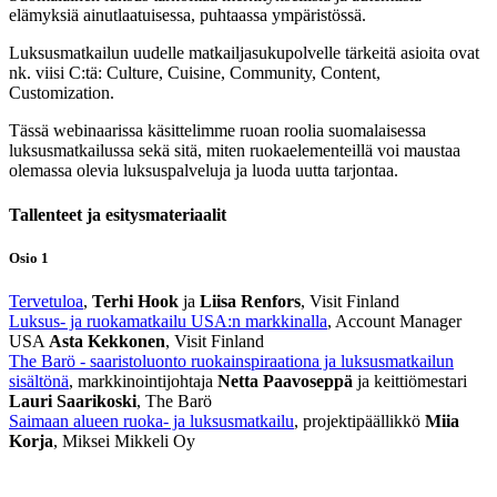
elämyksiä ainutlaatuisessa, puhtaassa ympäristössä.
Luksusmatkailun uudelle matkailjasukupolvelle tärkeitä asioita ovat
nk. viisi C:tä: Culture, Cuisine, Community, Content,
Customization.
Tässä webinaarissa käsittelimme ruoan roolia suomalaisessa
luksusmatkailussa sekä sitä, miten ruokaelementeillä voi maustaa
olemassa olevia luksuspalveluja ja luoda uutta tarjontaa.
Tallenteet ja esitysmateriaalit
Osio 1
Tervetuloa
,
Terhi Hook
ja
Liisa Renfors
, Visit Finland
Luksus- ja ruokamatkailu USA:n markkinalla
, Account Manager
USA
Asta Kekkonen
, Visit Finland
The Barö - saaristoluonto ruokainspiraationa ja luksusmatkailun
sisältönä
, markkinointijohtaja
Netta Paavoseppä
ja keittiömestari
Lauri Saarikoski
, The Barö
Saimaan alueen ruoka- ja luksusmatkailu
, projektipäällikkö
Miia
Korja
, Miksei Mikkeli Oy