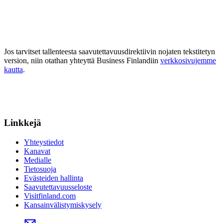
Jos tarvitset tallenteesta saavutettavuusdirektiivin nojaten tekstitetyn
version, niin otathan yhteyttä Business Finlandiin
verkkosivujemme
kautta
.
Linkkejä
Yhteystiedot
Kanavat
Medialle
Tietosuoja
Evästeiden hallinta
Saavutettavuusseloste
Visitfinland.com
Kansainvälistymiskysely