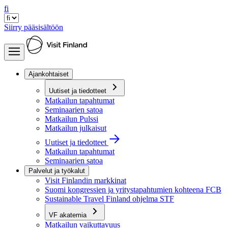
fi
Siirry pääsisältöön
Ajankohtaiset
Uutiset ja tiedotteet
Matkailun tapahtumat
Seminaarien satoa
Matkailun Pulssi
Matkailun julkaisut
Uutiset ja tiedotteet
Matkailun tapahtumat
Seminaarien satoa
Palvelut ja työkalut
Visit Finlandin markkinat
Suomi kongressien ja yritystapahtumien kohteena FCB
Sustainable Travel Finland ohjelma STF
VF akatemia
Matkailun vaikuttavuus