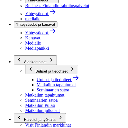
Yhteystiedot
Business Finlandin rahoituspalvelut
Yhteystiedot
medialle
Yhteystiedot ja kanavat
Yhteystiedot
Kanavat
Medialle
Mediapankki
Ajankohtaiset
Uutiset ja tiedotteet
Uutiset ja tiedotteet
Matkailun tapahtumat
Seminaarien satoa
Matkailun tapahtumat
Seminaarien satoa
Matkailun Pulssi
Matkailun julkaisut
Palvelut ja työkalut
Visit Finlandin markkinat