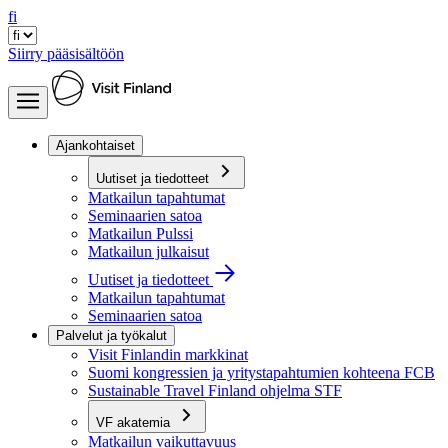
fi
Siirry pääsisältöön
Ajankohtaiset
Uutiset ja tiedotteet
Matkailun tapahtumat
Seminaarien satoa
Matkailun Pulssi
Matkailun julkaisut
Uutiset ja tiedotteet
Matkailun tapahtumat
Seminaarien satoa
Palvelut ja työkalut
Visit Finlandin markkinat
Suomi kongressien ja yritystapahtumien kohteena FCB
Sustainable Travel Finland ohjelma STF
VF akatemia
Matkailun vaikuttavuus