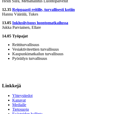
Heidi Siira, Metsähallitus Luontopalvelut
12.35
Reippaasti reitille, turvallisesti kotiin
Hannu Väärälä, Tukes
13.05
Inklusiivisuus luontomatkailussa
Jukka Parviainen, Ellare
14.05 Työpajat
Reittiturvallisuus
Vesiaktiviteettien turvallisuus
Kaupunkimatkailun turvallisuus
Pyöräilyn turvallisuus
Linkkejä
Yhteystiedot
Kanavat
Medialle
Tietosuoja
Evästeiden hallinta