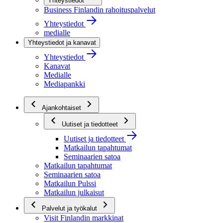
Yhteystiedot
Business Finlandin rahoituspalvelut
Yhteystiedot
medialle
Yhteystiedot ja kanavat
Yhteystiedot
Kanavat
Medialle
Mediapankki
Ajankohtaiset
Uutiset ja tiedotteet
Uutiset ja tiedotteet
Matkailun tapahtumat
Seminaarien satoa
Matkailun tapahtumat
Seminaarien satoa
Matkailun Pulssi
Matkailun julkaisut
Palvelut ja työkalut
Visit Finlandin markkinat