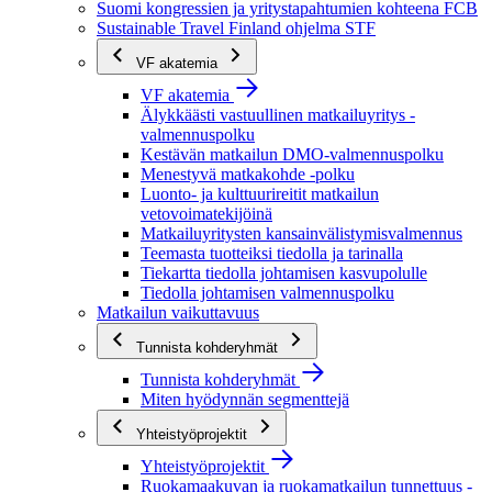
Suomi kongressien ja yritystapahtumien kohteena FCB
Sustainable Travel Finland ohjelma STF
VF akatemia
VF akatemia
Älykkäästi vastuullinen matkailuyritys -
valmennuspolku
Kestävän matkailun DMO-valmennuspolku
Menestyvä matkakohde -polku
Luonto- ja kulttuurireitit matkailun
vetovoimatekijöinä
Matkailuyritysten kansainvälistymisvalmennus
Teemasta tuotteiksi tiedolla ja tarinalla
Tiekartta tiedolla johtamisen kasvupolulle
Tiedolla johtamisen valmennuspolku
Matkailun vaikuttavuus
Tunnista kohderyhmät
Tunnista kohderyhmät
Miten hyödynnän segmenttejä
Yhteistyöprojektit
Yhteistyöprojektit
Ruokamaakuvan ja ruokamatkailun tunnettuus -