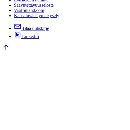
Saavutettavuusseloste
Visitfinland.com
Kansainvälistymiskysely
Tilaa uutiskirje
LinkedIn