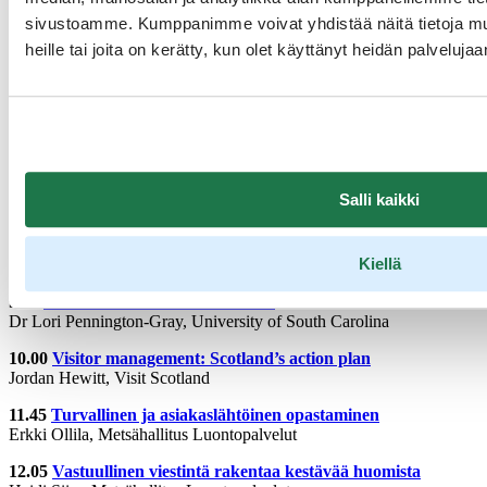
sivustoamme. Kumppanimme voivat yhdistää näitä tietoja muihi
heille tai joita on kerätty, kun olet käyttänyt heidän palvelujaa
Jos tarvitset tallenteesta saavutettavuusdirektiiviin nojaten tekstitetyn
version, otathan yhteyttä Business Finlandiin
verkkosivujemme
kautta.
Salli kaikki
Aineistot
9.00
Tervetuloa ja johdanto teemaan
Kiellä
Terhi Hook, Virpi Aittokoski, Visit Finland
9.15
Tourism Crisis Communication
Dr Lori Pennington-Gray, University of South Carolina
10.00
Visitor management: Scotland’s action plan
Jordan Hewitt, Visit Scotland
11.45
Turvallinen ja asiakaslähtöinen opastaminen
Erkki Ollila, Metsähallitus Luontopalvelut
12.05
Vastuullinen viestintä rakentaa kestävää huomista