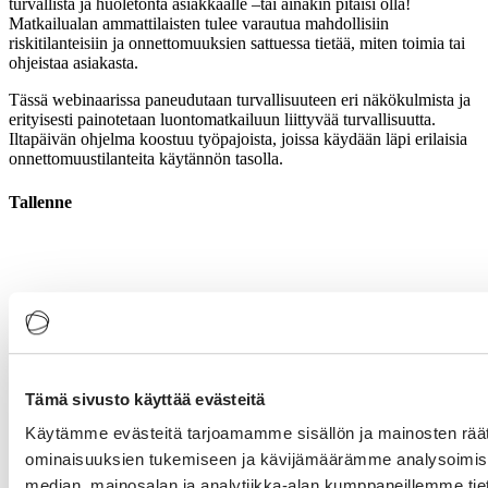
turvallista ja huoletonta asiakkaalle –tai ainakin pitäisi olla!
Matkailualan ammattilaisten tulee varautua mahdollisiin
riskitilanteisiin ja onnettomuuksien sattuessa tietää, miten toimia tai
ohjeistaa asiakasta.
Tässä webinaarissa paneudutaan turvallisuuteen eri näkökulmista ja
erityisesti painotetaan luontomatkailuun liittyvää turvallisuutta.
Iltapäivän ohjelma koostuu työpajoista, joissa käydään läpi erilaisia
onnettomuustilanteita käytännön tasolla.
Tallenne
Tämä sivusto käyttää evästeitä
Käytämme evästeitä tarjoamamme sisällön ja mainosten räät
ominaisuuksien tukemiseen ja kävijämäärämme analysoimise
median, mainosalan ja analytiikka-alan kumppaneillemme tieto