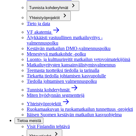
Tunnista kohderyhmät
Yhteistyöprojektit
Tieto ja data
VF akatemia
Älykkäästi vastuullinen matkailuyritys -
valmennuspolku
Kestävän matkailun DMO-valmennuspolku
Menestyvä matkakohde -polku
Luonto- ja kulttuurireitit matkailun vetovoimatekijöinä
Matkailuyritysten kansainvälistymisvalmennus
Teemasta tuotteiksi tiedolla ja tarinalla
Tiekartta tiedolla johtamisen kasvupolulle
Tiedolla johtamisen valmennuspolku
Tunnista kohderyhmät
Miten hyödynnän segmenttejä
Yhteistyöprojektit
Ruokamaakuvan ja ruokamatkailun tunnettuus -projekti
Itäisen Suomen kestävän matkailun kasvuohjelma
Tietoa meistä
Visit Finlandin tehtävä