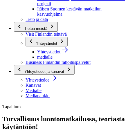
projekti
Itäisen Suomen kestävän matkailun
kasvuohjelma
Tieto ja data
Tietoa meistä
Visit Finlandin tehtävä
Yhteystiedot
Yhteystiedot
medialle
Business Finlandin rahoituspalvelut
Yhteystiedot ja kanavat
Yhteystiedot
Kanavat
Medialle
Mediapankki
Tapahtuma
Turvallisuus luontomatkailussa, teoriasta
käytäntöön!