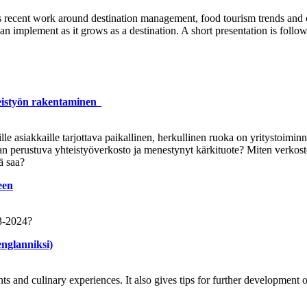
his recent work around destination management, food tourism trends and
can implement as it grows as a destination. A short presentation is follo
istyön rakentaminen
le asiakkaille tarjottava paikallinen, herkullinen ruoka on yritystoimin
perustuva yhteistyöverkosto ja menestynyt kärkituote? Miten verkosto t
ä saa?
een
23-2024?
 englanniksi)
nts and culinary experiences. It also gives tips for further development 