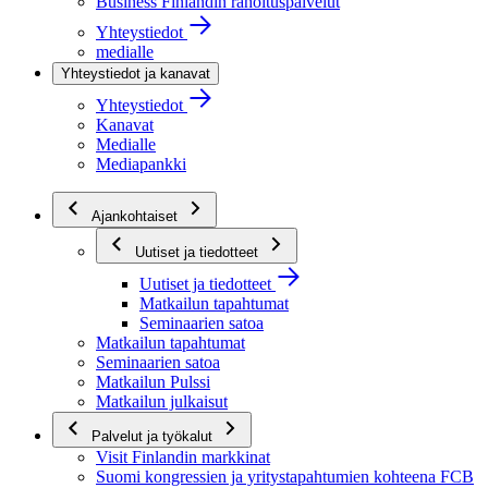
Business Finlandin rahoituspalvelut
Yhteystiedot
medialle
Yhteystiedot ja kanavat
Yhteystiedot
Kanavat
Medialle
Mediapankki
Ajankohtaiset
Uutiset ja tiedotteet
Uutiset ja tiedotteet
Matkailun tapahtumat
Seminaarien satoa
Matkailun tapahtumat
Seminaarien satoa
Matkailun Pulssi
Matkailun julkaisut
Palvelut ja työkalut
Visit Finlandin markkinat
Suomi kongressien ja yritystapahtumien kohteena FCB