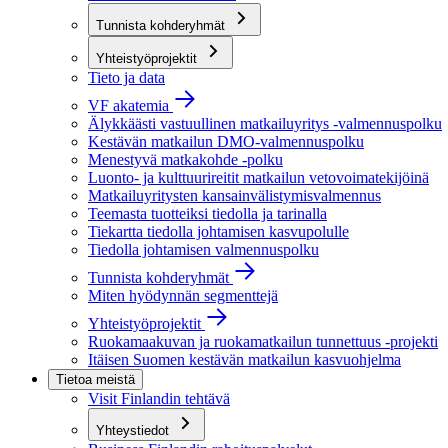
Tunnista kohderyhmät
Yhteistyöprojektit
Tieto ja data
VF akatemia
Älykkäästi vastuullinen matkailuyritys -valmennuspolku
Kestävän matkailun DMO-valmennuspolku
Menestyvä matkakohde -polku
Luonto- ja kulttuurireitit matkailun vetovoimatekijöinä
Matkailuyritysten kansainvälistymisvalmennus
Teemasta tuotteiksi tiedolla ja tarinalla
Tiekartta tiedolla johtamisen kasvupolulle
Tiedolla johtamisen valmennuspolku
Tunnista kohderyhmät
Miten hyödynnän segmenttejä
Yhteistyöprojektit
Ruokamaakuvan ja ruokamatkailun tunnettuus -projekti
Itäisen Suomen kestävän matkailun kasvuohjelma
Tietoa meistä
Visit Finlandin tehtävä
Yhteystiedot