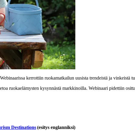
ebinaarissa kerrottiin ruokamatkailun uusista trendeistä ja vinkeistä tu
etoa ruokaelämysten kysynnästä markkinoilla. Webinaari pidettiin osittai
rism Destinations
(esitys englanniksi)