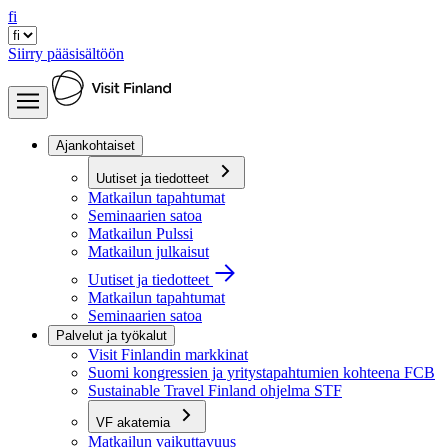
fi
Siirry pääsisältöön
Ajankohtaiset
Uutiset ja tiedotteet
Matkailun tapahtumat
Seminaarien satoa
Matkailun Pulssi
Matkailun julkaisut
Uutiset ja tiedotteet
Matkailun tapahtumat
Seminaarien satoa
Palvelut ja työkalut
Visit Finlandin markkinat
Suomi kongressien ja yritystapahtumien kohteena FCB
Sustainable Travel Finland ohjelma STF
VF akatemia
Matkailun vaikuttavuus