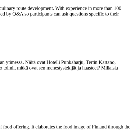
 culinary route development. With experience in more than 100
wed by Q&A so participants can ask questions specific to their
nan ytimessä. Näitä ovat Hotelli Punkaharju, Tertin Kartano,
oimii, mitkä ovat sen menestystekijät ja haasteet? Millaisia
of food offering. It elaborates the food image of Finland through the