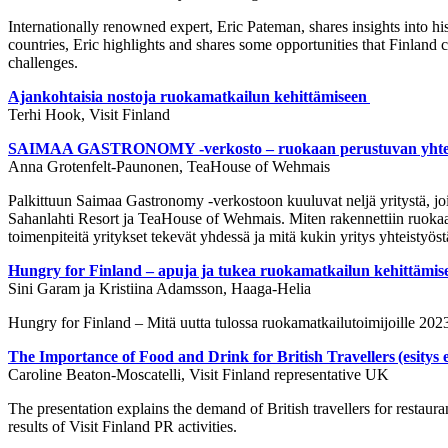
Internationally renowned expert, Eric Pateman, shares insights into 
countries, Eric highlights and shares some opportunities that Finland 
challenges.
Ajankohtaisia nostoja ruokamatkailun kehittämiseen
Terhi Hook, Visit Finland
SAIMAA GASTRONOMY -verkosto – ruokaan perustuvan yhte
Anna Grotenfelt-Paunonen, TeaHouse of Wehmais
Palkittuun Saimaa Gastronomy -verkostoon kuuluvat neljä yritystä, joil
Sahanlahti Resort ja TeaHouse of Wehmais. Miten rakennettiin ruokaan 
toimenpiteitä yritykset tekevät yhdessä ja mitä kukin yritys yhteistyöst
Hungry for Finland – apuja ja tukea ruokamatkailun kehittämis
Sini Garam ja Kristiina Adamsson, Haaga-Helia
Hungry for Finland – Mitä uutta tulossa ruokamatkailutoimijoille 20
The Importance of Food and Drink for British Travellers
(esitys
Caroline Beaton-Moscatelli, Visit Finland representative UK
The presentation explains the demand of British travellers for restaura
results of Visit Finland PR activities.