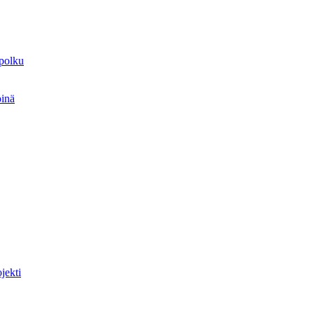
spolku
öinä
jekti