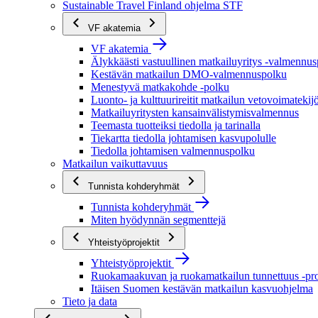
Sustainable Travel Finland ohjelma STF
VF akatemia
VF akatemia
Älykkäästi vastuullinen matkailuyritys -valmennu
Kestävän matkailun DMO-valmennuspolku
Menestyvä matkakohde -polku
Luonto- ja kulttuurireitit matkailun vetovoimatekij
Matkailuyritysten kansainvälistymisvalmennus
Teemasta tuotteiksi tiedolla ja tarinalla
Tiekartta tiedolla johtamisen kasvupolulle
Tiedolla johtamisen valmennuspolku
Matkailun vaikuttavuus
Tunnista kohderyhmät
Tunnista kohderyhmät
Miten hyödynnän segmenttejä
Yhteistyöprojektit
Yhteistyöprojektit
Ruokamaakuvan ja ruokamatkailun tunnettuus -pro
Itäisen Suomen kestävän matkailun kasvuohjelma
Tieto ja data