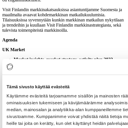
Visit Finlandin markkinakatsauksissa asiantuntijamme Suomesta ja
maailmalta avaavat kohdemarkkinan matkailukuulumisia.
Tilaisuuksissa syvennytään kunkin markkinan matkailun nykytilaan
ja trendeihin ja kuullaan Visit Finlandin markkinastrategiasta, sekä
tulevista toimenpiteistä markkinoilla.
Agenda
UK Market
Market insights, market strategy, activity plan 2023
Caroline Beaton-Moscatelli, Sales and Marketing Manager
UK
PR update for the UK market
Sergei Shkurov, PR Manager
Tämä sivusto käyttää evästeitä
USA Market
Käytämme evästeitä tarjoamamme sisällön ja mainosten räät
Market insights, market strategy, activity plan 2023
ominaisuuksien tukemiseen ja kävijämäärämme analysoimise
Heli Mende, Head of Visit Finland North America
median, mainosalan ja analytiikka-alan kumppaneillemme tieto
PR update for the USA market
Meri Sipilä, PR Manager
sivustoamme. Kumppanimme voivat yhdistää näitä tietoja muihi
heille tai joita on kerätty, kun olet käyttänyt heidän palvelujaa
B2C Marketing Campaigns, UK & USA