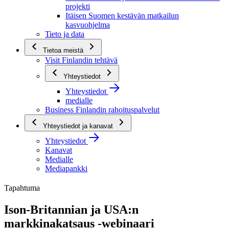
projekti
Itäisen Suomen kestävän matkailun
kasvuohjelma
Tieto ja data
Tietoa meistä
Visit Finlandin tehtävä
Yhteystiedot
Yhteystiedot
medialle
Business Finlandin rahoituspalvelut
Yhteystiedot ja kanavat
Yhteystiedot
Kanavat
Medialle
Mediapankki
Tapahtuma
Ison-Britannian ja USA:n
markkinakatsaus -webinaari