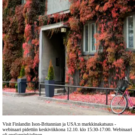
Visit Finlandin Ison-Britannian ja USA:n markkinakatsaus -
webinaari pidettiin keskiviikkona 12.10. klo 15:30-17:00. Webinaari
oli englanninkielinen.