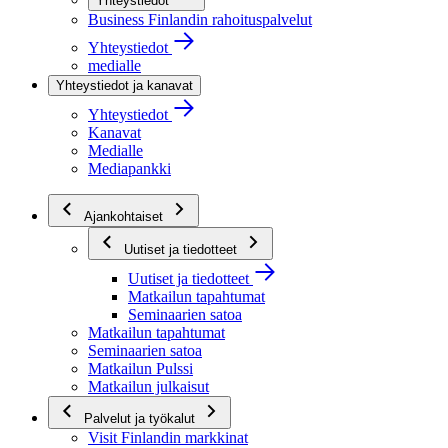
Yhteystiedot
Business Finlandin rahoituspalvelut
Yhteystiedot
medialle
Yhteystiedot ja kanavat
Yhteystiedot
Kanavat
Medialle
Mediapankki
Ajankohtaiset
Uutiset ja tiedotteet
Uutiset ja tiedotteet
Matkailun tapahtumat
Seminaarien satoa
Matkailun tapahtumat
Seminaarien satoa
Matkailun Pulssi
Matkailun julkaisut
Palvelut ja työkalut
Visit Finlandin markkinat