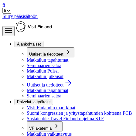
fi
Siirry pääsisältöön
Ajankohtaiset
Uutiset ja tiedotteet
Matkailun tapahtumat
Seminaarien satoa
Matkailun Pulssi
Matkailun julkaisut
Uutiset ja tiedotteet
Matkailun tapahtumat
Seminaarien satoa
Palvelut ja työkalut
Visit Finlandin markkinat
Suomi kongressien ja yritystapahtumien kohteena FCB
Sustainable Travel Finland ohjelma STF
VF akatemia
Matkailun vaikuttavuus