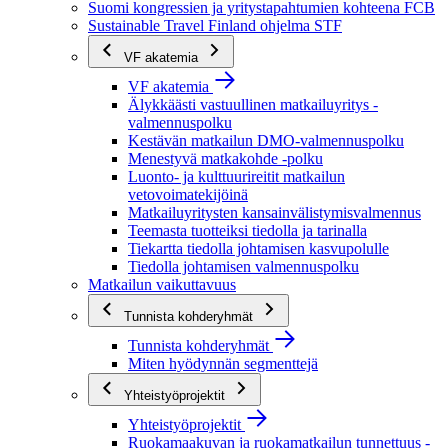
Suomi kongressien ja yritystapahtumien kohteena FCB
Sustainable Travel Finland ohjelma STF
VF akatemia
VF akatemia
Älykkäästi vastuullinen matkailuyritys -
valmennuspolku
Kestävän matkailun DMO-valmennuspolku
Menestyvä matkakohde -polku
Luonto- ja kulttuurireitit matkailun
vetovoimatekijöinä
Matkailuyritysten kansainvälistymisvalmennus
Teemasta tuotteiksi tiedolla ja tarinalla
Tiekartta tiedolla johtamisen kasvupolulle
Tiedolla johtamisen valmennuspolku
Matkailun vaikuttavuus
Tunnista kohderyhmät
Tunnista kohderyhmät
Miten hyödynnän segmenttejä
Yhteistyöprojektit
Yhteistyöprojektit
Ruokamaakuvan ja ruokamatkailun tunnettuus -