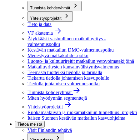
Tunnista kohderyhmät
Yhteistyöprojektit
Tieto ja data
VF akatemia
Älykkäästi vastuullinen matkailuyritys -
valmennuspolku
Kestävän matkailun DMO-valmennuspolku
Menestyvä matkakohde -polku
Luonto- ja kulttuurireitit matkailun vetovoimatekijöinä
Matkailuyritysten kansainvälistymisvalmennus
Teemasta tuotteiksi tiedolla ja tarinalla
Tiekartta tiedolla johtamisen kasvupolulle
Tiedolla johtamisen valmennuspolku
Tunnista kohderyhmät
Miten hyödynnän segmenttejä
Yhteistyöprojektit
Ruokamaakuvan ja ruokamatkailun tunnettuus -projekti
Itäisen Suomen kestävän matkailun kasvuohjelma
Tietoa meistä
Visit Finlandin tehtävä