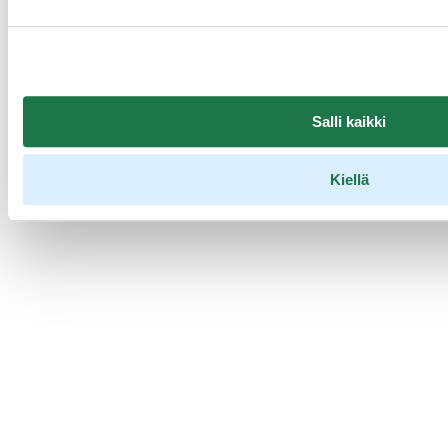
Mervi Holmén, Marketing Manager
Aineistot
Market Outlook webinar, UK and USA 12.10.2022 – webinaarin
esitykset (PDF)
Salli kaikki
Tallenne
Kiellä